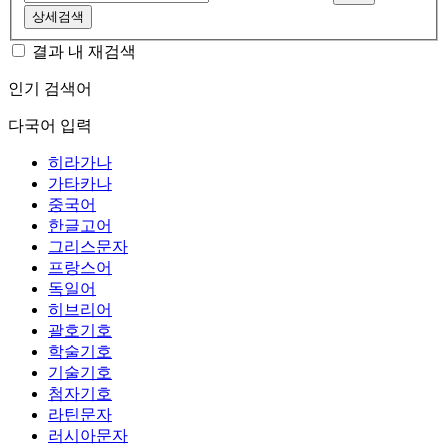
상세검색
결과 내 재검색
인기 검색어
다국어 입력
히라가나
가타카나
중국어
한글고어
그리스문자
프랑스어
독일어
히브리어
괄호기호
학술기호
기술기호
첨자기호
라틴문자
러시아문자