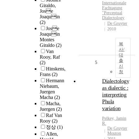
Internationale
Giraldo,
Fachtagung
Jose
"Perceptual
Joaquin
Dialectology
(2)
De Gruyter
Jose
2010
Joaquin
Montes
복
Giraldo
(2)
사/
Van
대
Rooy, Raf
출
(2)
5
신
Hinskens,
청
Frans
(2)
Hermann
Dialectology
Niebaum,
as dialectic :
Juergen
interpreting
Macha
(2)
Phula
Macha,
variation
Juergen
(2)
Raf Van
Pelkey, Jamin
Rooy
(2)
R.
정상
(1)
De Gruyter
Mouton
Allen,
2011