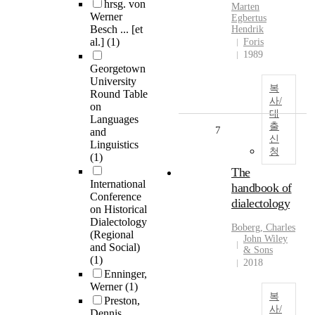
hrsg. von
Marten
Werner
Egbertus
Besch ... [et
Hendrik
al.]
(1)
Foris
1989
Georgetown
University
복
Round Table
사/
on
대
Languages
출
7
and
신
Linguistics
청
(1)
The
International
handbook of
Conference
dialectology
on Historical
Dialectology
Boberg, Charles
(Regional
John Wiley
and Social)
& Sons
(1)
2018
Enninger,
Werner
(1)
복
Preston,
사/
Dennis