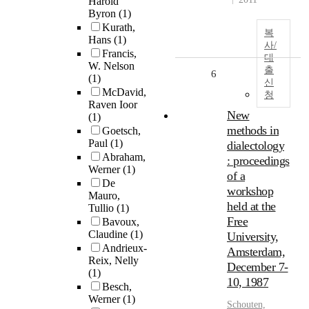
Harold
Byron
(1)
Kurath,
복
Hans
(1)
사/
Francis,
대
W. Nelson
출
6
(1)
신
McDavid,
청
Raven Ioor
New
(1)
methods in
Goetsch,
Paul
(1)
dialectology
Abraham,
: proceedings
Werner
(1)
of a
De
workshop
Mauro,
held at the
Tullio
(1)
Free
Bavoux,
Claudine
(1)
University,
Andrieux-
Amsterdam,
Reix, Nelly
December 7-
(1)
10, 1987
Besch,
Werner
(1)
Schouten,