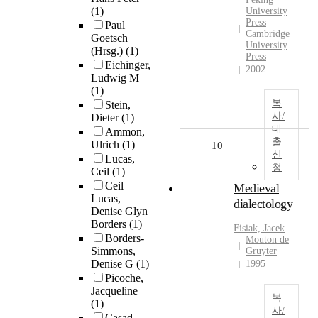
(1)
University
Press
Paul
Cambridge
Goetsch
University
(Hrsg.)
(1)
Press
Eichinger,
2002
Ludwig M
(1)
복
Stein,
사/
Dieter
(1)
대
Ammon,
출
Ulrich
(1)
10
신
Lucas,
청
Ceil
(1)
Ceil
Medieval
Lucas,
dialectology
Denise Glyn
Borders
(1)
Fisiak, Jacek
Borders-
Mouton de
Simmons,
Gruyter
Denise G
(1)
1995
Picoche,
Jacqueline
복
(1)
사/
Casad,