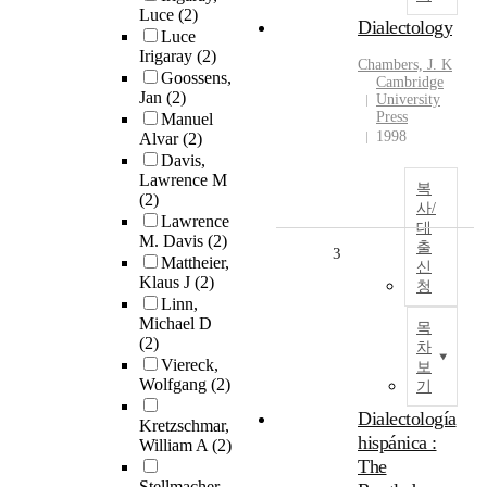
Luce
(2)
Dialectology
Luce
Irigaray
(2)
Chambers, J. K
Goossens,
Cambridge
Jan
(2)
University
Press
Manuel
1998
Alvar
(2)
Davis,
Lawrence M
복
(2)
사/
Lawrence
대
M. Davis
(2)
출
3
Mattheier,
신
Klaus J
(2)
청
Linn,
Michael D
목
(2)
차
Viereck,
보
Wolfgang
(2)
기
Dialectología
Kretzschmar,
hispánica :
William A
(2)
The
Stellmacher,