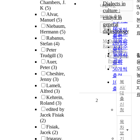
Chambers, J.
Dialects in
내림차순
정확도
K
(5)
culture :
Alvar,
순
10개씩 출력
essays in
내림차순
Manuel
(5)
인기도
general
Niebaum,
순
조회
10개씩
dialectology
Hermann
(5)
연도순
출력
Rabanus,
제목순
McDavid,
20개씩
Stefan
(4)
Raven Ioor
저자순
출력
Peter
University
발행기
Trudgill
(3)
30개씩
of Alabama
관순
Press
Auer,
출력
1979
Peter
(3)
50개씩
Cheshire,
출력
Jenny
(3)
100개씩
복
Lameli,
사/
출력
Alfred
(3)
대
Kehrein,
출
2
Roland
(3)
신
edited by
청
Jacek Fisiak
(2)
목
Fisiak,
차
Jacek
(2)
보
Irigaray,
기