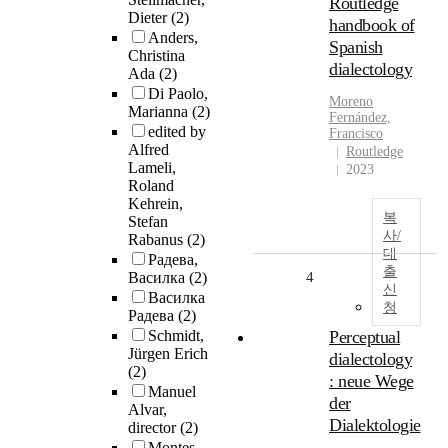
Routledge
Dieter
(2)
handbook of
Anders,
Spanish
Christina
dialectology
Ada
(2)
Di Paolo,
Moreno
Marianna
(2)
Fernández,
edited by
Francisco
Alfred
Routledge
Lameli,
2023
Roland
Kehrein,
복
Stefan
사/
Rabanus
(2)
대
Радева,
출
Василка
(2)
4
신
Василка
청
Радева
(2)
Schmidt,
Perceptual
Jürgen Erich
dialectology
(2)
: neue Wege
Manuel
der
Alvar,
Dialektologie
director
(2)
Montes