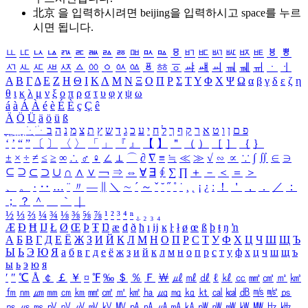
北京 을 입력하시려면
beijing
을 입력하시고 space를 누르
시면 됩니다.
ㅥ
ㅦ
ㅧ
ㅨ
ㅩ
ㅪ
ㅫ
ㅬ
ㅭ
ㅮ
ㅯ
ㅰ
ㅱ
ㅲ
ㅳ
ㅴ
ㅵ
ㅶ
ㅷ
ㅸ
ㅹ
ㅺ
ㅻ
ㅼ
ㅽ
ㅾ
ㅿ
ㆀ
ㆁ
ㆂ
ㆃ
ㆄ
ㆅ
ㆆ
ㆇ
ㆈ
ㆉ
ㆊ
ㆋ
ㆌ
ㆍ
ㆎ
Α
Β
Γ
Δ
Ε
Ζ
Η
Θ
Ι
Κ
Λ
Μ
Ν
Ξ
Ο
Π
Ρ
Σ
Τ
Υ
Φ
Χ
Ψ
Ω
α
β
γ
δ
ε
ζ
η
θ
ι
κ
λ
μ
ν
ξ
ο
π
ρ
σ
τ
υ
φ
χ
ψ
ω
á
à
Á
À
é
è
É
È
ç
Ç
ê
Ä
Ö
Ü
ä
ö
ü
ß
ְ
ֳ
ֲ
ֱ
ָ
ַ
ֵ
ֶ
ִ
ֹ
ּ
ֻ
ׂ
ׁ
ּ
ב
ה
נ
מ
צ
ת
ץ
ש
ד
ג
כ
ע
י
ח
ל
ך
ף
ק
ר
א
ט
ו
ן
ם
פ
‘
’
“
”
〔
〕
〈
〉
「
」
『
』
【
】
＂
（
）
［
］
｛
｝
±
×
÷
≠
≤
≥
∞
∴
♂
♀
∠
⊥
⌒
∂
∇
≡
≒
≪
≫
√
∽
∝
∵
∫
∬
∈
∋
⊆
⊇
⊂
⊃
∪
∩
∧
∨
￢
⇒
⇔
∀
∃
∮
∑
∏
＋
－
＜
＝
＞
、
。
·
‥
…
¨
〃
―
∥
＼
∼
´
～
ˇ
˘
˝
˚
˙
¸
˛
¡
¿
ː
！
＇
，
．
／
：
；
？
＾
＿
｀
｜
½
⅓
⅔
¼
¾
⅛
⅜
⅝
⅞
¹
²
³
⁴
ⁿ
₁
₂
₃
₄
Æ
Ð
Ħ
Ĳ
Ł
Ø
Œ
Þ
Ŧ
Ŋ
æ
đ
ð
ħ
ı
ĳ
ĸ
ŀ
ł
ø
œ
ß
þ
ŧ
ŋ
ŉ
А
Б
В
Г
Д
Е
Ё
Ж
З
И
Й
К
Л
М
Н
О
П
Р
С
Т
У
Ф
Х
Ц
Ч
Ш
Щ
Ъ
Ы
Ь
Э
Ю
Я
а
б
в
г
д
е
ё
ж
з
и
й
к
л
м
н
о
п
р
с
т
у
ф
х
ц
ч
ш
щ
ъ
ы
ь
э
ю
я
′
″
℃
Å
￠
￡
￥
¤
℉
‰
＄
％
Ｆ
￦
㎕
㎖
㎗
ℓ
㎘
㏄
㎣
㎤
㎥
㎦
㎙
㎚
㎛
㎜
㎝
㎞
㎟
㎠
㎡
㎢
㏊
㎍
㎎
㎏
㏏
㎈
㎉
㏈
㎧
㎨
㎰
㎱
㎲
㎳
㎴
㎵
㎶
㎷
㎸
㎹
㎀
㎁
㎂
㎃
㎄
㎺
㎻
㎽
㎾
㎿
㎐
㎑