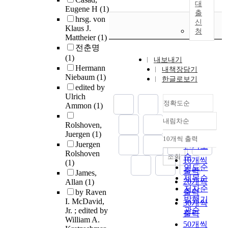
대
Eugene H
(1)
출
hrsg. von
신
Klaus J.
청
Mattheier
(1)
전춘명
(1)
내보내기
Hermann
내책장담기
Niebaum
(1)
한글로보기
edited by
Ulrich
정확도순
Ammon
(1)
내림차순
정확도
Rolshoven,
Juergen
(1)
순
10개씩 출력
내림차순
Juergen
인기도
Rolshoven
순
조회
10개씩
(1)
연도순
출력
James,
제목순
20개씩
Allan
(1)
저자순
by Raven
출력
발행기
I. McDavid,
30개씩
관순
Jr. ; edited by
출력
William A.
50개씩