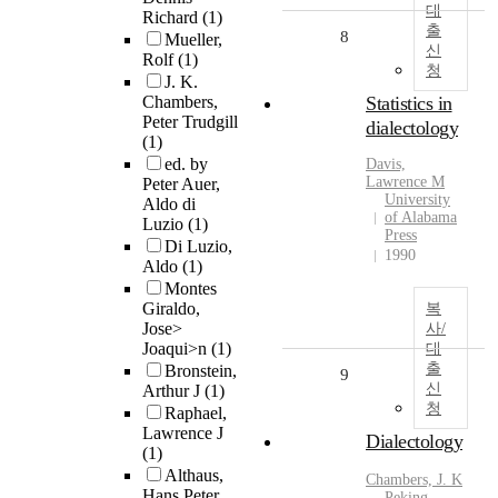
대
Richard
(1)
출
8
Mueller,
신
Rolf
(1)
청
J. K.
Chambers,
Statistics in
Peter Trudgill
dialectology
(1)
ed. by
Davis,
Lawrence M
Peter Auer,
University
Aldo di
of Alabama
Luzio
(1)
Press
Di Luzio,
1990
Aldo
(1)
Montes
Giraldo,
복
Jose>
사/
Joaqui>n
(1)
대
출
Bronstein,
9
신
Arthur J
(1)
청
Raphael,
Lawrence J
Dialectology
(1)
Althaus,
Chambers, J. K
Hans Peter
Peking