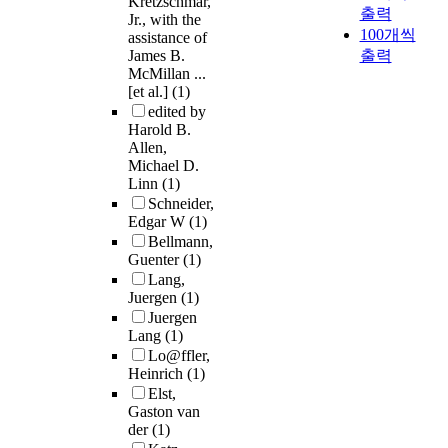
Kretzschmar,
출력
Jr., with the
100개씩
assistance of
James B.
출력
McMillan ...
[et al.]
(1)
edited by
Harold B.
Allen,
Michael D.
Linn
(1)
Schneider,
Edgar W
(1)
Bellmann,
Guenter
(1)
Lang,
Juergen
(1)
Juergen
Lang
(1)
Lo@ffler,
Heinrich
(1)
Elst,
Gaston van
der
(1)