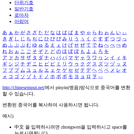
단위기호
일반기호
로마자
아랍어
あ
ぁ
か
が
さ
ざ
た
だ
な
は
ば
ぱ
ま
や
ゃ
ら
わ
ゎ
ん
い
ぃ
き
ぎ
し
じ
ち
ぢ
に
ひ
び
ぴ
み
り
う
ぅ
く
ぐ
す
ず
つ
づ
っ
ぬ
ふ
ぶ
ぷ
む
ゆ
ゅ
る
え
ぇ
け
げ
せ
ぜ
て
で
ね
へ
べ
ぺ
め
れ
お
ぉ
こ
ご
そ
ぞ
と
ど
の
ほ
ぼ
ぽ
も
よ
ょ
ろ
を
ア
ァ
カ
サ
ザ
タ
ダ
ナ
ハ
バ
パ
マ
ヤ
ャ
ラ
ワ
ヮ
ン
イ
ィ
キ
ギ
シ
ジ
チ
ヂ
ニ
ヒ
ビ
ピ
ミ
リ
ウ
ゥ
ク
グ
ス
ズ
ツ
ヅ
ッ
ヌ
フ
ブ
プ
ム
ユ
ュ
ル
エ
ェ
ケ
ゲ
セ
ゼ
テ
デ
ヘ
ベ
ペ
メ
レ
オ
ォ
コ
ゴ
ソ
ゾ
ト
ド
ノ
ホ
ボ
ポ
モ
ヨ
ョ
ロ
ヲ
―
http://chineseinput.net/
에서 pinyin(병음)방식으로 중국어를 변환
할 수 있습니다.
변환된 중국어를 복사하여 사용하시면 됩니다.
예시)
中文 을 입력하시려면
zhongwen
을 입력하시고 space를
누르시면됩니다.