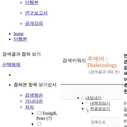
단행본
연구보고서
공개강의
home
단행본
검색결과 좁혀 보기
주제어 :
검색키워드
Dialectology
선택해제
(검색결과
151
건)
좁혀본 항목 보기순서
검색량순
내보내기
가나다순
내책장담기
저자
한글로보기
1
Trudgill,
Peter
(7)
정확도순