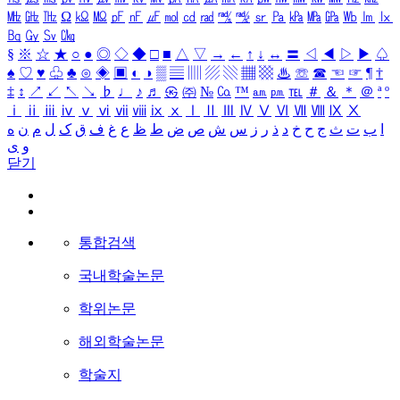
㎒
㎓
㎔
Ω
㏀
㏁
㎊
㎋
㎌
㏖
㏅
㎭
㎮
㎯
㏛
㎩
㎪
㎫
㎬
㏝
㏐
㏓
㏃
㏉
㏜
㏆
§
※
☆
★
○
●
◎
◇
◆
□
■
△
▽
→
←
↑
↓
↔
〓
◁
◀
▷
▶
♤
♠
♡
♥
♧
♣
⊙
◈
▣
◐
◑
▒
▤
▥
▨
▧
▦
▩
♨
☏
☎
☜
☞
¶
†
‡
↕
↗
↙
↖
↘
♭
♩
♪
♬
㉿
㈜
№
㏇
™
㏂
㏘
℡
＃
＆
＊
＠
ª
º
ⅰ
ⅱ
ⅲ
ⅳ
ⅴ
ⅵ
ⅶ
ⅷ
ⅸ
ⅹ
Ⅰ
Ⅱ
Ⅲ
Ⅳ
Ⅴ
Ⅵ
Ⅶ
Ⅷ
Ⅸ
Ⅹ
ا
ب
ت
ث
ج
ح
خ
د
ذ
ر
ز
س
ش
ص
ض
ط
ظ
ع
غ
ف
ق
ک
ل
م
ن
ه
و
ی
닫기
통합검색
국내학술논문
학위논문
해외학술논문
학술지