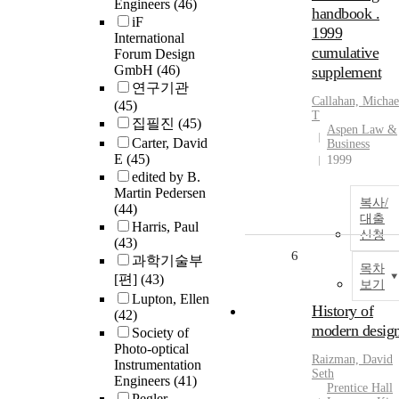
Engineers
(46)
handbook .
iF
1999
International
cumulative
Forum Design
GmbH
(46)
supplement
연구기관
Callahan, Michae
(45)
T
집필진
(45)
Aspen Law &
Carter, David
Business
E
(45)
1999
edited by B.
Martin Pedersen
복사/
(44)
대출
Harris, Paul
신청
(43)
6
과학기술부
목차
[편]
(43)
보기
Lupton, Ellen
History of
(42)
modern desig
Society of
Photo-optical
Raizman, David
Instrumentation
Seth
Engineers
(41)
Prentice Hall
Pegler,