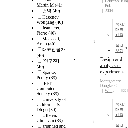
Laurence Kin
Martin M
(41)
Pub
번역
(40)
2004
Hageney,
Wolfgang
(40)
복사/
Jeanneret,
대출
Pierre
(40)
신청
Mostaedi,
7
Arian
(40)
목차
대표집필자
보기
(40)
Design and
[연구진]
analysis of
(40)
experiments
Sparke,
Penny
(39)
Montgomery,
IEEE
Douglas C
Computer
Wiley
199
Society
(39)
University of
California, San
복사/
Diego
(39)
대출
신청
Uffelen,
Chris van
(39)
8
목차
arranged and