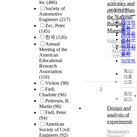
정확도
Inc
(486)
activities and
순
Society of
projects from
10개씩 출력
내림차
인기도
Automotive
the National
Engineers
(217)
순
조회
10개씩
Building
Zec, Peter
연도순
출력
Museum
(145)
제목순
20개씩
한국
(126)
저자순
Slafer, Anna
출력
Annual
발행기
Chicago
30개씩
Meeting of the
Review
관순
출력
American
1995
Educational
50개씩
Research
출력
복사/
Association
100개
대출
(116)
출력
신청
Viction
(98)
Fiell,
2
목차
Charlotte
(96)
보기
Pedersen, B.
Martin
(96)
Design and
Fiell, Peter
analysis of
(94)
experiments
American
Society of Civil
Montgomery,
Engineers
(92)
Douglas C