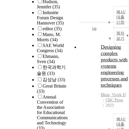
Hudson,
Jennifer
(35)
복사/
Industrie
대출
Forum Design
신청
Hannover
(35)
editor
(35)
10
목차
Mano, M.
보기
Morris
(34)
SAE World
Designing
Congress
(34)
complex
Ehmann,
products with
Sven
(34)
systems
한국과학기
engineering
술원
(33)
processes and
김성남
(33)
techniques
Great Britain
(33)
Bhise, Vivek D
Annual
CRC Press
Convention of
2023
the Association
for Educational
Communications
복사/
and Technology
대출
(33)