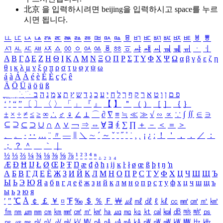
北京 을 입력하시려면
beijing
을 입력하시고 space를 누르
시면 됩니다.
ㅥ
ㅦ
ㅧ
ㅨ
ㅩ
ㅪ
ㅫ
ㅬ
ㅭ
ㅮ
ㅯ
ㅰ
ㅱ
ㅲ
ㅳ
ㅴ
ㅵ
ㅶ
ㅷ
ㅸ
ㅹ
ㅺ
ㅻ
ㅼ
ㅽ
ㅾ
ㅿ
ㆀ
ㆁ
ㆂ
ㆃ
ㆄ
ㆅ
ㆆ
ㆇ
ㆈ
ㆉ
ㆊ
ㆋ
ㆌ
ㆍ
ㆎ
Α
Β
Γ
Δ
Ε
Ζ
Η
Θ
Ι
Κ
Λ
Μ
Ν
Ξ
Ο
Π
Ρ
Σ
Τ
Υ
Φ
Χ
Ψ
Ω
α
β
γ
δ
ε
ζ
η
θ
ι
κ
λ
μ
ν
ξ
ο
π
ρ
σ
τ
υ
φ
χ
ψ
ω
á
à
Á
À
é
è
É
È
ç
Ç
ê
Ä
Ö
Ü
ä
ö
ü
ß
ְ
ֳ
ֲ
ֱ
ָ
ַ
ֵ
ֶ
ִ
ֹ
ּ
ֻ
ׂ
ׁ
ּ
ב
ה
נ
מ
צ
ת
ץ
ש
ד
ג
כ
ע
י
ח
ל
ך
ף
ק
ר
א
ט
ו
ן
ם
פ
‘
’
“
”
〔
〕
〈
〉
「
」
『
』
【
】
＂
（
）
［
］
｛
｝
±
×
÷
≠
≤
≥
∞
∴
♂
♀
∠
⊥
⌒
∂
∇
≡
≒
≪
≫
√
∽
∝
∵
∫
∬
∈
∋
⊆
⊇
⊂
⊃
∪
∩
∧
∨
￢
⇒
⇔
∀
∃
∮
∑
∏
＋
－
＜
＝
＞
、
。
·
‥
…
¨
〃
―
∥
＼
∼
´
～
ˇ
˘
˝
˚
˙
¸
˛
¡
¿
ː
！
＇
，
．
／
：
；
？
＾
＿
｀
｜
½
⅓
⅔
¼
¾
⅛
⅜
⅝
⅞
¹
²
³
⁴
ⁿ
₁
₂
₃
₄
Æ
Ð
Ħ
Ĳ
Ł
Ø
Œ
Þ
Ŧ
Ŋ
æ
đ
ð
ħ
ı
ĳ
ĸ
ŀ
ł
ø
œ
ß
þ
ŧ
ŋ
ŉ
А
Б
В
Г
Д
Е
Ё
Ж
З
И
Й
К
Л
М
Н
О
П
Р
С
Т
У
Ф
Х
Ц
Ч
Ш
Щ
Ъ
Ы
Ь
Э
Ю
Я
а
б
в
г
д
е
ё
ж
з
и
й
к
л
м
н
о
п
р
с
т
у
ф
х
ц
ч
ш
щ
ъ
ы
ь
э
ю
я
′
″
℃
Å
￠
￡
￥
¤
℉
‰
＄
％
Ｆ
￦
㎕
㎖
㎗
ℓ
㎘
㏄
㎣
㎤
㎥
㎦
㎙
㎚
㎛
㎜
㎝
㎞
㎟
㎠
㎡
㎢
㏊
㎍
㎎
㎏
㏏
㎈
㎉
㏈
㎧
㎨
㎰
㎱
㎲
㎳
㎴
㎵
㎶
㎷
㎸
㎹
㎀
㎁
㎂
㎃
㎄
㎺
㎻
㎽
㎾
㎿
㎐
㎑