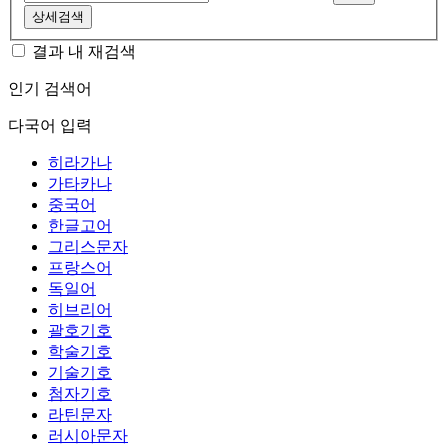
상세검색
결과 내 재검색
인기 검색어
다국어 입력
히라가나
가타카나
중국어
한글고어
그리스문자
프랑스어
독일어
히브리어
괄호기호
학술기호
기술기호
첨자기호
라틴문자
러시아문자