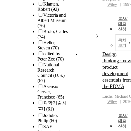
Klanten,
Wiley
199
Robert
(92)
Victoria and
복사/
Albert Museum
대출
(76)
신청
Broto, Carles
3
(74)
목차
Heller,
보기
Steven
(70)
edited by
Design
Peter Zec
(70)
thinking : new
National
product
Research
development
Council (U.S.)
essentials fro
(67)
the PDMA
Asensio
Cerver,
Luchs, Michael 
Francisco
(65)
Wiley
201
과학기술처
[편]
(61)
Jodidio,
복사/
Philip
(60)
대출
SAE
신청