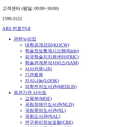
고객센터 (평일: 09:00~18:00)
1599-3122
ARS 번호안내
관련누리집
대학공개강의(KOCW)
학술정보통계시스템(Rinfo)
외국학술지지원센터(FRIC)
학술관계분석서비스(SAM)
사서커뮤니티
기관회원
지식나눔(LOOK)
의학전자도서관(MEDLIS)
유관기관 사이트
교육부(MOE)
국립장애인도서관(NLD)
국립중앙도서관(NL)
국회도서관(NAL)
연구윤리정보포털(CRE)