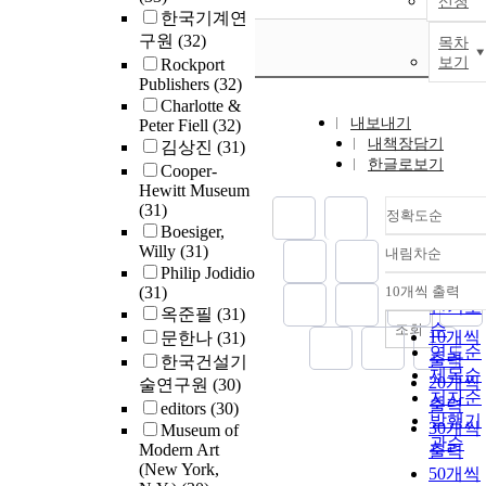
신청
한국기계연
구원
(32)
목차
보기
Rockport
Publishers
(32)
Charlotte &
내보내기
Peter Fiell
(32)
내책장담기
김상진
(31)
한글로보기
Cooper-
Hewitt Museum
(31)
정확도순
Boesiger,
Willy
(31)
내림차순
정확도
Philip Jodidio
순
(31)
10개씩 출력
내림차
인기도
옥준필
(31)
순
조회
10개씩
문한나
(31)
연도순
출력
한국건설기
제목순
20개씩
술연구원
(30)
저자순
출력
editors
(30)
발행기
30개씩
Museum of
관순
Modern Art
출력
(New York,
50개씩