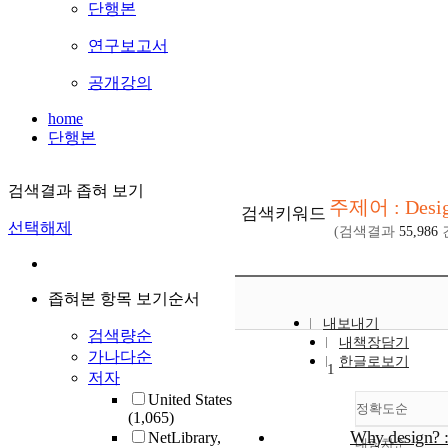
단행본
연구보고서
공개강의
home
단행본
검색결과 좁혀 보기
주제어 : Desi
검색키워드
선택해제
(검색결과
55,986
좁혀본 항목 보기순서
내보내기
검색량순
내책장담기
가나다순
한글로보기
1
저자
United States
정확도순
(1,065)
Why design? 
NetLibrary,
내림차순