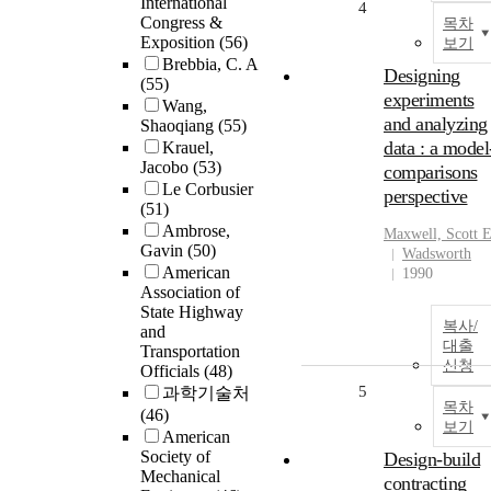
International
4
Congress &
목차
Exposition
(56)
보기
Brebbia, C. A
Designing
(55)
experiments
Wang,
and analyzing
Shaoqiang
(55)
data : a model
Krauel,
Jacobo
(53)
comparisons
Le Corbusier
perspective
(51)
Ambrose,
Maxwell, Scott 
Gavin
(50)
Wadsworth
American
1990
Association of
State Highway
복사/
and
대출
Transportation
신청
Officials
(48)
5
과학기술처
목차
(46)
보기
American
Society of
Design-build
Mechanical
contracting