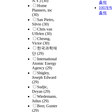
N.Y.)
(30)
출력
Home
100개
Planners, inc
출력
(30)
San Pietro,
Silvio
(30)
Chris van
Uffelen
(30)
Cheung,
Victor
(30)
한국과학재
단
(29)
International
Atomic Energy
Agency
(29)
Shigley,
Joseph Edward
(29)
Sudjic,
Deyan
(29)
Wiedemann,
Julius
(29)
Beer, Gunter
(29)