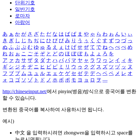
단위기호
일반기호
로마자
아랍어
あ
ぁ
か
が
さ
ざ
た
だ
な
は
ば
ぱ
ま
や
ゃ
ら
わ
ゎ
ん
い
ぃ
き
ぎ
し
じ
ち
ぢ
に
ひ
び
ぴ
み
り
う
ぅ
く
ぐ
す
ず
つ
づ
っ
ぬ
ふ
ぶ
ぷ
む
ゆ
ゅ
る
え
ぇ
け
げ
せ
ぜ
て
で
ね
へ
べ
ぺ
め
れ
お
ぉ
こ
ご
そ
ぞ
と
ど
の
ほ
ぼ
ぽ
も
よ
ょ
ろ
を
ア
ァ
カ
サ
ザ
タ
ダ
ナ
ハ
バ
パ
マ
ヤ
ャ
ラ
ワ
ヮ
ン
イ
ィ
キ
ギ
シ
ジ
チ
ヂ
ニ
ヒ
ビ
ピ
ミ
リ
ウ
ゥ
ク
グ
ス
ズ
ツ
ヅ
ッ
ヌ
フ
ブ
プ
ム
ユ
ュ
ル
エ
ェ
ケ
ゲ
セ
ゼ
テ
デ
ヘ
ベ
ペ
メ
レ
オ
ォ
コ
ゴ
ソ
ゾ
ト
ド
ノ
ホ
ボ
ポ
モ
ヨ
ョ
ロ
ヲ
―
http://chineseinput.net/
에서 pinyin(병음)방식으로 중국어를 변환
할 수 있습니다.
변환된 중국어를 복사하여 사용하시면 됩니다.
예시)
中文 을 입력하시려면
zhongwen
을 입력하시고 space를
누르시면됩니다.