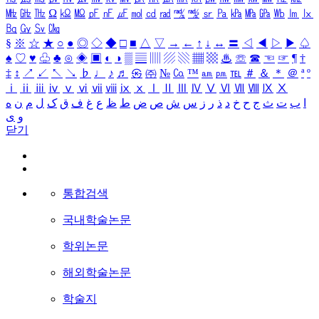
㎒
㎓
㎔
Ω
㏀
㏁
㎊
㎋
㎌
㏖
㏅
㎭
㎮
㎯
㏛
㎩
㎪
㎫
㎬
㏝
㏐
㏓
㏃
㏉
㏜
㏆
§
※
☆
★
○
●
◎
◇
◆
□
■
△
▽
→
←
↑
↓
↔
〓
◁
◀
▷
▶
♤
♠
♡
♥
♧
♣
⊙
◈
▣
◐
◑
▒
▤
▥
▨
▧
▦
▩
♨
☏
☎
☜
☞
¶
†
‡
↕
↗
↙
↖
↘
♭
♩
♪
♬
㉿
㈜
№
㏇
™
㏂
㏘
℡
＃
＆
＊
＠
ª
º
ⅰ
ⅱ
ⅲ
ⅳ
ⅴ
ⅵ
ⅶ
ⅷ
ⅸ
ⅹ
Ⅰ
Ⅱ
Ⅲ
Ⅳ
Ⅴ
Ⅵ
Ⅶ
Ⅷ
Ⅸ
Ⅹ
ا
ب
ت
ث
ج
ح
خ
د
ذ
ر
ز
س
ش
ص
ض
ط
ظ
ع
غ
ف
ق
ک
ل
م
ن
ه
و
ی
닫기
통합검색
국내학술논문
학위논문
해외학술논문
학술지