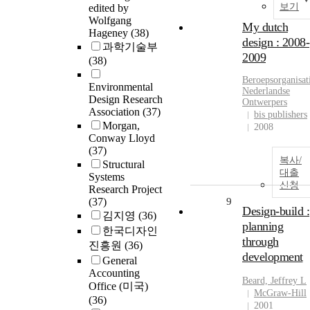
보기
edited by
Wolfgang
My dutch
Hageney
(38)
design : 2008-
과학기술부
2009
(38)
Beroepsorganisat
Environmental
Nederlandse
Design Research
Ontwerpers
Association
(37)
bis publishers
Morgan,
2008
Conway Lloyd
(37)
복사/
Structural
대출
Systems
신청
Research Project
(37)
9
Design-build :
김지영
(36)
planning
한국디자인
through
진흥원
(36)
development
General
Accounting
Beard, Jeffrey L
Office (미국)
McGraw-Hill
(36)
2001