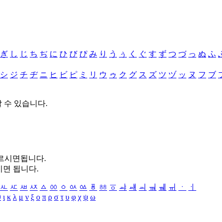
ぎ
し
じ
ち
ぢ
に
ひ
び
ぴ
み
り
う
ぅ
く
ぐ
す
ず
つ
づ
っ
ぬ
ふ
シ
ジ
チ
ヂ
ニ
ヒ
ビ
ピ
ミ
リ
ウ
ゥ
ク
グ
ス
ズ
ツ
ヅ
ッ
ヌ
フ
ブ
할 수 있습니다.
누르시면됩니다.
시면 됩니다.
ㅻ
ㅼ
ㅽ
ㅾ
ㅿ
ㆀ
ㆁ
ㆂ
ㆃ
ㆄ
ㆅ
ㆆ
ㆇ
ㆈ
ㆉ
ㆊ
ㆋ
ㆌ
ㆍ
ㆎ
θ
ι
κ
λ
μ
ν
ξ
ο
π
ρ
σ
τ
υ
φ
χ
ψ
ω