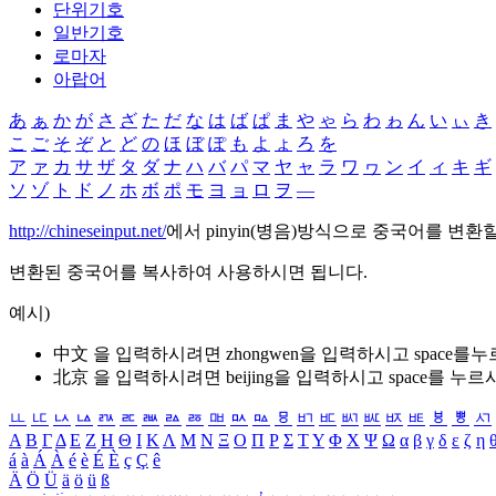
단위기호
일반기호
로마자
아랍어
あ
ぁ
か
が
さ
ざ
た
だ
な
は
ば
ぱ
ま
や
ゃ
ら
わ
ゎ
ん
い
ぃ
き
こ
ご
そ
ぞ
と
ど
の
ほ
ぼ
ぽ
も
よ
ょ
ろ
を
ア
ァ
カ
サ
ザ
タ
ダ
ナ
ハ
バ
パ
マ
ヤ
ャ
ラ
ワ
ヮ
ン
イ
ィ
キ
ギ
ソ
ゾ
ト
ド
ノ
ホ
ボ
ポ
モ
ヨ
ョ
ロ
ヲ
―
http://chineseinput.net/
에서 pinyin(병음)방식으로 중국어를 변환
변환된 중국어를 복사하여 사용하시면 됩니다.
예시)
中文 을 입력하시려면
zhongwen
을 입력하시고 space를
北京 을 입력하시려면
beijing
을 입력하시고 space를 누르
ㅥ
ㅦ
ㅧ
ㅨ
ㅩ
ㅪ
ㅫ
ㅬ
ㅭ
ㅮ
ㅯ
ㅰ
ㅱ
ㅲ
ㅳ
ㅴ
ㅵ
ㅶ
ㅷ
ㅸ
ㅹ
ㅺ
Α
Β
Γ
Δ
Ε
Ζ
Η
Θ
Ι
Κ
Λ
Μ
Ν
Ξ
Ο
Π
Ρ
Σ
Τ
Υ
Φ
Χ
Ψ
Ω
α
β
γ
δ
ε
ζ
η
á
à
Á
À
é
è
É
È
ç
Ç
ê
Ä
Ö
Ü
ä
ö
ü
ß