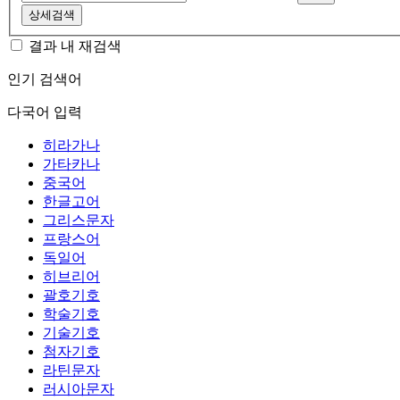
상세검색
결과 내 재검색
인기 검색어
다국어 입력
히라가나
가타카나
중국어
한글고어
그리스문자
프랑스어
독일어
히브리어
괄호기호
학술기호
기술기호
첨자기호
라틴문자
러시아문자