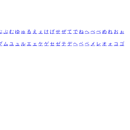
ぶ
ぷ
む
ゆ
ゅ
る
え
ぇ
け
げ
せ
ぜ
て
で
ね
へ
べ
ぺ
め
れ
お
ぉ
プ
ム
ユ
ュ
ル
エ
ェ
ケ
ゲ
セ
ゼ
テ
デ
ヘ
ベ
ペ
メ
レ
オ
ォ
コ
ゴ