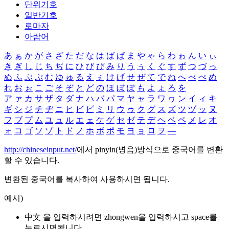
단위기호
일반기호
로마자
아랍어
あ
ぁ
か
が
さ
ざ
た
だ
な
は
ば
ぱ
ま
や
ゃ
ら
わ
ゎ
ん
い
ぃ
き
ぎ
し
じ
ち
ぢ
に
ひ
び
ぴ
み
り
う
ぅ
く
ぐ
す
ず
つ
づ
っ
ぬ
ふ
ぶ
ぷ
む
ゆ
ゅ
る
え
ぇ
け
げ
せ
ぜ
て
で
ね
へ
べ
ぺ
め
れ
お
ぉ
こ
ご
そ
ぞ
と
ど
の
ほ
ぼ
ぽ
も
よ
ょ
ろ
を
ア
ァ
カ
サ
ザ
タ
ダ
ナ
ハ
バ
パ
マ
ヤ
ャ
ラ
ワ
ヮ
ン
イ
ィ
キ
ギ
シ
ジ
チ
ヂ
ニ
ヒ
ビ
ピ
ミ
リ
ウ
ゥ
ク
グ
ス
ズ
ツ
ヅ
ッ
ヌ
フ
ブ
プ
ム
ユ
ュ
ル
エ
ェ
ケ
ゲ
セ
ゼ
テ
デ
ヘ
ベ
ペ
メ
レ
オ
ォ
コ
ゴ
ソ
ゾ
ト
ド
ノ
ホ
ボ
ポ
モ
ヨ
ョ
ロ
ヲ
―
http://chineseinput.net/
에서 pinyin(병음)방식으로 중국어를 변환
할 수 있습니다.
변환된 중국어를 복사하여 사용하시면 됩니다.
예시)
中文 을 입력하시려면
zhongwen
을 입력하시고 space를
누르시면됩니다.