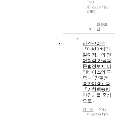
1998
한국연구재단
(NRF)
원문보
기
9
산스크리트
『대반야바라
밀다경』의 언
어학적 가공과
문법정보 데이
터베이스의 구
축 -『만팔천
송반야경』과
『이천백송반
야경』을 중심
으로 -
전순환
2014
한국연구재단