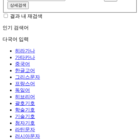
상세검색
결과 내 재검색
인기 검색어
다국어 입력
히라가나
가타카나
중국어
한글고어
그리스문자
프랑스어
독일어
히브리어
괄호기호
학술기호
기술기호
첨자기호
라틴문자
러시아문자