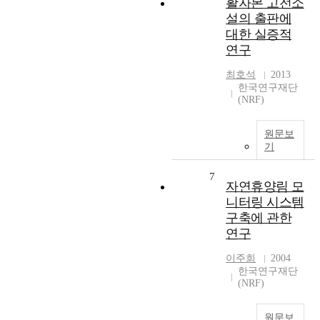
활자본 고전소
설의 출판에
대한 실증적
연구
최호석
2013
한국연구재단
(NRF)
원문보
기
7
자연휴양림 모
니터링 시스템
구축에 관한
연구
이주희
2004
한국연구재단
(NRF)
원문보