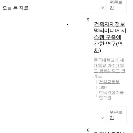
원문보
오늘 본 자료
기
5
건축자재정보
멀티미디어 시
스템 구축에
관한 연구(연
차)
동국대학교
,
연세
대학교
,
아주대학
교
,
경희대학교
,
건
캐드
건설교통부
1997
한국건설기술
연구원
원문보
기
6