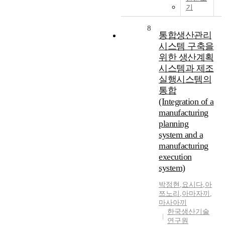
기
8
통합생산관리
시스템 구축을
위한 생산계획
시스템과 제조
실행시스템의
통합
(Integration of a
manufacturing
planning
system and a
manufacturing
execution
system)
박정현
,
요시다
,
아
쯔노리
,
아마자끼
,
마사아끼
한국생산기술
연구원