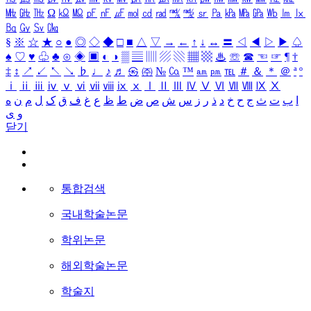
㎒
㎓
㎔
Ω
㏀
㏁
㎊
㎋
㎌
㏖
㏅
㎭
㎮
㎯
㏛
㎩
㎪
㎫
㎬
㏝
㏐
㏓
㏃
㏉
㏜
㏆
§
※
☆
★
○
●
◎
◇
◆
□
■
△
▽
→
←
↑
↓
↔
〓
◁
◀
▷
▶
♤
♠
♡
♥
♧
♣
⊙
◈
▣
◐
◑
▒
▤
▥
▨
▧
▦
▩
♨
☏
☎
☜
☞
¶
†
‡
↕
↗
↙
↖
↘
♭
♩
♪
♬
㉿
㈜
№
㏇
™
㏂
㏘
℡
＃
＆
＊
＠
ª
º
ⅰ
ⅱ
ⅲ
ⅳ
ⅴ
ⅵ
ⅶ
ⅷ
ⅸ
ⅹ
Ⅰ
Ⅱ
Ⅲ
Ⅳ
Ⅴ
Ⅵ
Ⅶ
Ⅷ
Ⅸ
Ⅹ
ا
ب
ت
ث
ج
ح
خ
د
ذ
ر
ز
س
ش
ص
ض
ط
ظ
ع
غ
ف
ق
ک
ل
م
ن
ه
و
ی
닫기
통합검색
국내학술논문
학위논문
해외학술논문
학술지