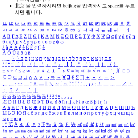
北京 을 입력하시려면
beijing
을 입력하시고 space를 누르
시면 됩니다.
ㅥ
ㅦ
ㅧ
ㅨ
ㅩ
ㅪ
ㅫ
ㅬ
ㅭ
ㅮ
ㅯ
ㅰ
ㅱ
ㅲ
ㅳ
ㅴ
ㅵ
ㅶ
ㅷ
ㅸ
ㅹ
ㅺ
ㅻ
ㅼ
ㅽ
ㅾ
ㅿ
ㆀ
ㆁ
ㆂ
ㆃ
ㆄ
ㆅ
ㆆ
ㆇ
ㆈ
ㆉ
ㆊ
ㆋ
ㆌ
ㆍ
ㆎ
Α
Β
Γ
Δ
Ε
Ζ
Η
Θ
Ι
Κ
Λ
Μ
Ν
Ξ
Ο
Π
Ρ
Σ
Τ
Υ
Φ
Χ
Ψ
Ω
α
β
γ
δ
ε
ζ
η
θ
ι
κ
λ
μ
ν
ξ
ο
π
ρ
σ
τ
υ
φ
χ
ψ
ω
á
à
Á
À
é
è
É
È
ç
Ç
ê
Ä
Ö
Ü
ä
ö
ü
ß
ְ
ֳ
ֲ
ֱ
ָ
ַ
ֵ
ֶ
ִ
ֹ
ּ
ֻ
ׂ
ׁ
ּ
ב
ה
נ
מ
צ
ת
ץ
ש
ד
ג
כ
ע
י
ח
ל
ך
ף
ק
ר
א
ט
ו
ן
ם
פ
‘
’
“
”
〔
〕
〈
〉
「
」
『
』
【
】
＂
（
）
［
］
｛
｝
±
×
÷
≠
≤
≥
∞
∴
♂
♀
∠
⊥
⌒
∂
∇
≡
≒
≪
≫
√
∽
∝
∵
∫
∬
∈
∋
⊆
⊇
⊂
⊃
∪
∩
∧
∨
￢
⇒
⇔
∀
∃
∮
∑
∏
＋
－
＜
＝
＞
、
。
·
‥
…
¨
〃
―
∥
＼
∼
´
～
ˇ
˘
˝
˚
˙
¸
˛
¡
¿
ː
！
＇
，
．
／
：
；
？
＾
＿
｀
｜
½
⅓
⅔
¼
¾
⅛
⅜
⅝
⅞
¹
²
³
⁴
ⁿ
₁
₂
₃
₄
Æ
Ð
Ħ
Ĳ
Ł
Ø
Œ
Þ
Ŧ
Ŋ
æ
đ
ð
ħ
ı
ĳ
ĸ
ŀ
ł
ø
œ
ß
þ
ŧ
ŋ
ŉ
А
Б
В
Г
Д
Е
Ё
Ж
З
И
Й
К
Л
М
Н
О
П
Р
С
Т
У
Ф
Х
Ц
Ч
Ш
Щ
Ъ
Ы
Ь
Э
Ю
Я
а
б
в
г
д
е
ё
ж
з
и
й
к
л
м
н
о
п
р
с
т
у
ф
х
ц
ч
ш
щ
ъ
ы
ь
э
ю
я
′
″
℃
Å
￠
￡
￥
¤
℉
‰
＄
％
Ｆ
￦
㎕
㎖
㎗
ℓ
㎘
㏄
㎣
㎤
㎥
㎦
㎙
㎚
㎛
㎜
㎝
㎞
㎟
㎠
㎡
㎢
㏊
㎍
㎎
㎏
㏏
㎈
㎉
㏈
㎧
㎨
㎰
㎱
㎲
㎳
㎴
㎵
㎶
㎷
㎸
㎹
㎀
㎁
㎂
㎃
㎄
㎺
㎻
㎽
㎾
㎿
㎐
㎑