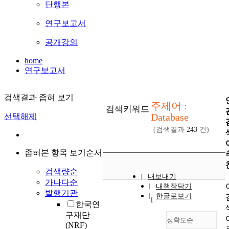
단행본
연구보고서
공개강의
home
연구보고서
검색결과 좁혀 보기
주제어 :
검색키워드
Database
선택해제
(검색결과
243
건)
좁혀본 항목 보기순서
검색량순
내보내기
가나다순
내책장담기
발행기관
한글로보기
1
한국연
구재단
정확도순
(NRF)