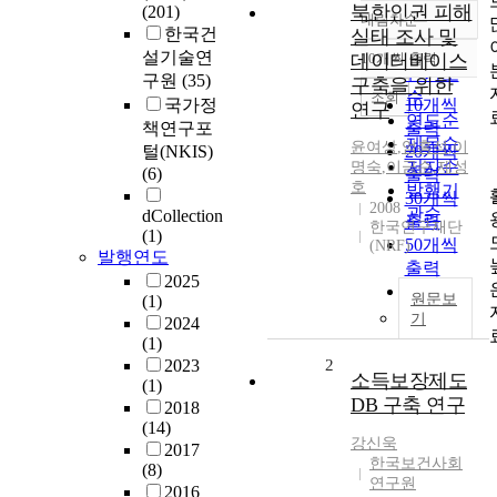
북한인권 피해
(201)
내림차순
정확도
한국건
실태 조사 및
순
설기술연
데이터베이스
10개씩 출력
내림차순
인기도
구원
(35)
구축을 위한
순
조회
국가정
10개씩
연구
연도순
책연구포
출력
제목순
윤여상
,
엄홍석
,
이
털(NKIS)
20개씩
저자순
명숙
,
이금순
,
제성
(6)
출력
호
발행기
30개씩
2008
관순
dCollection
출력
한국연구재단
(1)
50개씩
(NRF)
발행연도
출력
2025
100개씩
원문보
(1)
출력
기
2024
(1)
2023
2
소득보장제도
(1)
DB 구축 연구
2018
(14)
강신욱
2017
한국보건사회
(8)
연구원
2016