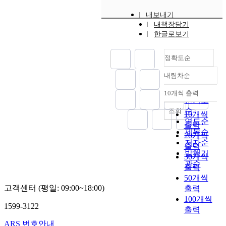
내보내기
내책장담기
한글로보기
정확도순
내림차순
정확도
순
10개씩 출력
내림차순
인기도
순
조회
10개씩
연도순
출력
제목순
20개씩
저자순
출력
발행기
30개씩
관순
출력
50개씩
고객센터 (평일: 09:00~18:00)
출력
100개씩
1599-3122
출력
ARS 번호안내