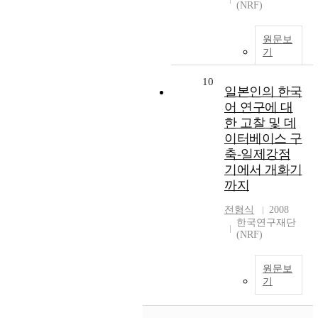
(NRF)
원문보
기
10
일본인의 한국
어 연구에 대
한 고찰 및 데
이터베이스 구
축-일제강점
기에서 개화기
까지
전형식
2008
한국연구재단
(NRF)
원문보
기