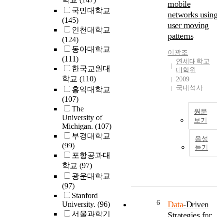
mobile
국민대학교
networks usin
(145)
user moving
인천대학교
patterns
(124)
동아대학교
이광조
(111)
연세대학교
한국교원대
대학원
학교
(110)
2009
국내석사
홍익대학교
(107)
The
원문
University of
보기
Michigan.
(107)
부경대학교
음성
(99)
듣기
포항공과대
학교
(97)
광운대학교
(97)
Stanford
6
Data
-Driven
University.
(96)
서울과학기
Strategies for