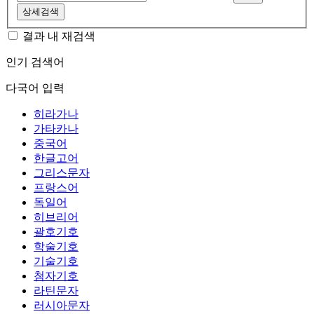
상세검색
결과 내 재검색
인기 검색어
다국어 입력
히라가나
가타카나
중국어
한글고어
그리스문자
프랑스어
독일어
히브리어
괄호기호
학술기호
기술기호
첨자기호
라틴문자
러시아문자