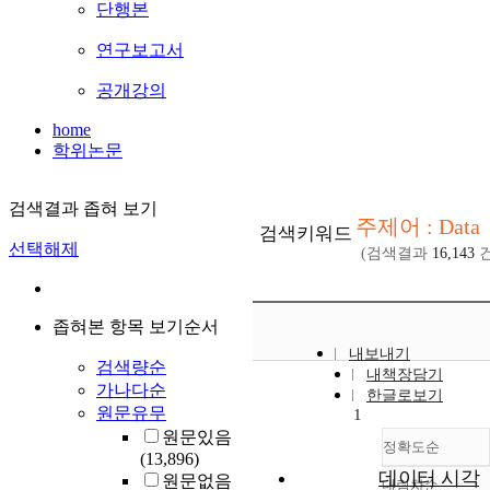
단행본
연구보고서
공개강의
home
학위논문
검색결과 좁혀 보기
주제어 : Data
검색키워드
선택해제
(검색결과
16,143
건
좁혀본 항목 보기순서
내보내기
검색량순
내책장담기
가나다순
한글로보기
원문유무
1
원문있음
정확도순
(13,896)
데이터 시각
원문없음
내림차순