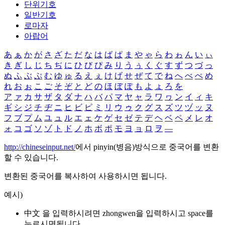
단위기호
일반기호
로마자
아랍어
あ
ぁ
か
が
さ
ざ
た
だ
な
は
ば
ぱ
ま
や
ゃ
ら
わ
ゎ
ん
い
ぃ
き
ぎ
し
じ
ち
ぢ
に
ひ
び
ぴ
み
り
う
ぅ
く
ぐ
す
ず
つ
づ
っ
ぬ
ふ
ぶ
ぷ
む
ゆ
ゅ
る
え
ぇ
け
げ
せ
ぜ
て
で
ね
へ
べ
ぺ
め
れ
お
ぉ
こ
ご
そ
ぞ
と
ど
の
ほ
ぼ
ぽ
も
よ
ょ
ろ
を
ア
ァ
カ
サ
ザ
タ
ダ
ナ
ハ
バ
パ
マ
ヤ
ャ
ラ
ワ
ヮ
ン
イ
ィ
キ
ギ
シ
ジ
チ
ヂ
ニ
ヒ
ビ
ピ
ミ
リ
ウ
ゥ
ク
グ
ス
ズ
ツ
ヅ
ッ
ヌ
フ
ブ
プ
ム
ユ
ュ
ル
エ
ェ
ケ
ゲ
セ
ゼ
テ
デ
ヘ
ベ
ペ
メ
レ
オ
ォ
コ
ゴ
ソ
ゾ
ト
ド
ノ
ホ
ボ
ポ
モ
ヨ
ョ
ロ
ヲ
―
http://chineseinput.net/
에서 pinyin(병음)방식으로 중국어를 변환
할 수 있습니다.
변환된 중국어를 복사하여 사용하시면 됩니다.
예시)
中文 을 입력하시려면
zhongwen
을 입력하시고 space를
누르시면됩니다.