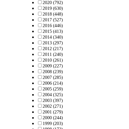
profile-guided
2020
(792)
optimizations that
2019
(630)
collect data center
2018
(448)
applications'
2017
(527)
profiles using
2016
(446)
characterization
2015
(413)
methodologies an
2014
(340)
insert hints
2013
(297)
utilizing
2012
(217)
optimization
2011
(240)
techniques.While
2010
(261)
designing this
2009
(227)
feedback loop, I
2008
(239)
make two key
2007
(285)
contributions: (1) I
2006
(214)
propose systems
2005
(259)
interfaces using
2004
(325)
which software ca
2003
(397)
reason about
2002
(271)
hardware
2001
(279)
inefficiencies; and
2000
(244)
(2) I design
1999
(203)
architectural