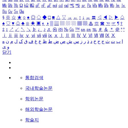
㎒
㎓
㎔
Ω
㏀
㏁
㎊
㎋
㎌
㏖
㏅
㎭
㎮
㎯
㏛
㎩
㎪
㎫
㎬
㏝
㏐
㏓
㏃
㏉
㏜
㏆
§
※
☆
★
○
●
◎
◇
◆
□
■
△
▽
→
←
↑
↓
↔
〓
◁
◀
▷
▶
♤
♠
♡
♥
♧
♣
⊙
◈
▣
◐
◑
▒
▤
▥
▨
▧
▦
▩
♨
☏
☎
☜
☞
¶
†
‡
↕
↗
↙
↖
↘
♭
♩
♪
♬
㉿
㈜
№
㏇
™
㏂
㏘
℡
＃
＆
＊
＠
ª
º
ⅰ
ⅱ
ⅲ
ⅳ
ⅴ
ⅵ
ⅶ
ⅷ
ⅸ
ⅹ
Ⅰ
Ⅱ
Ⅲ
Ⅳ
Ⅴ
Ⅵ
Ⅶ
Ⅷ
Ⅸ
Ⅹ
ا
ب
ت
ث
ج
ح
خ
د
ذ
ر
ز
س
ش
ص
ض
ط
ظ
ع
غ
ف
ق
ک
ل
م
ن
ه
و
ی
닫기
통합검색
국내학술논문
학위논문
해외학술논문
학술지