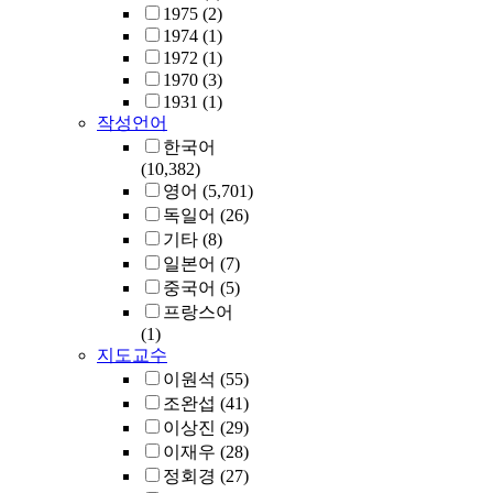
by designing
1975
(2)
systems interfaces
1974
(1)
to characterize
1972
(1)
hardware
1970
(3)
inefficiencies
1931
(1)
faced by data
작성언어
center
한국어
applications.
(10,382)
Drawing insights
영어
(5,701)
from diagnosis, m
독일어
(26)
techniques guide
기타
(8)
software
일본어
(7)
optimizations to
중국어
(5)
avoid hardware
프랑스어
inefficiencies. As
(1)
Moore's Law
지도교수
dwindles, the
이원석
(55)
demand for
조완섭
(41)
performance
remains ever-
이상진
(29)
present. To satisfy
이재우
(28)
this trending need,
정회경
(27)
data-driven