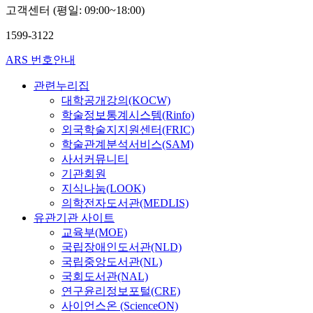
고객센터 (평일: 09:00~18:00)
1599-3122
ARS 번호안내
관련누리집
대학공개강의(KOCW)
학술정보통계시스템(Rinfo)
외국학술지지원센터(FRIC)
학술관계분석서비스(SAM)
사서커뮤니티
기관회원
지식나눔(LOOK)
의학전자도서관(MEDLIS)
유관기관 사이트
교육부(MOE)
국립장애인도서관(NLD)
국립중앙도서관(NL)
국회도서관(NAL)
연구윤리정보포털(CRE)
사이언스온 (ScienceON)