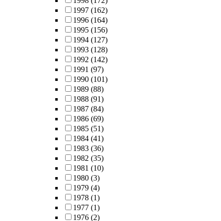
1998
(172)
abstractions using
1997
(162)
which software ca
1996
(164)
suggest how to
1995
(156)
avoid hardware
1994
(127)
inefficiencies.
1993
(128)
Empowering
1992
(142)
software to
1991
(97)
understand and
1990
(101)
avoid
1989
(88)
inefficiencies
1988
(91)
across all major
1987
(84)
micro-architectura
1986
(69)
structures, I make
1985
(51)
the key
1984
(41)
contribution of
1983
(36)
moving the burde
1982
(35)
of latency-hiding
1981
(10)
optimizations fro
1980
(3)
hardware to
1979
(4)
software.I help
1978
(1)
software diagnose
1977
(1)
hardware problems
1976
(2)