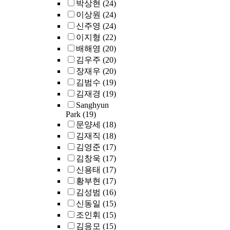
박상현
(24)
optimizations of
이상원
(24)
existing systems
신주영
(24)
are essential.
이지형
(22)
Systems
배해영
(20)
observability is
김우주
(20)
thus more valuabl
장재우
(20)
than ever, but mor
practically, it is
김범수
(19)
more accessible
김재경
(19)
than ever.
Sanghyun
Techniques I
Park
(19)
propose are
문양세
(18)
definitive
김재직
(18)
examples of how
김영준
(17)
systems can
김창욱
(17)
proactively use
신용태
(17)
observability to
황부현
(17)
facilitate better
김성범
(16)
communication
신동일
(15)
between hardware
조인휘
(15)
and software.
Embodying this
김응모
(15)