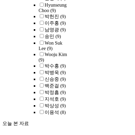
result, Intel's data
Hyunseung
center processors
Choo
(9)
have adopted a
박헌진
(9)
couple of my
이주홍
(9)
techniques.Lookin
남영광
(9)
g forward, I will
송민
(9)
build open-source
Won Suk
systems and
Lee
(9)
benchmarking
Wooju Kim
methodologies to
(9)
make
박수홍
(9)
hardware/software
박병욱
(9)
co-design
신승중
(9)
available to a
백준걸
(9)
wider audience. I
박정흠
(9)
will also use
insights from
지석호
(9)
leading these
박상성
(9)
efforts to solve a
이용석
(8)
wide range of
efficiency
오늘 본 자료
problems across
the systems stack.