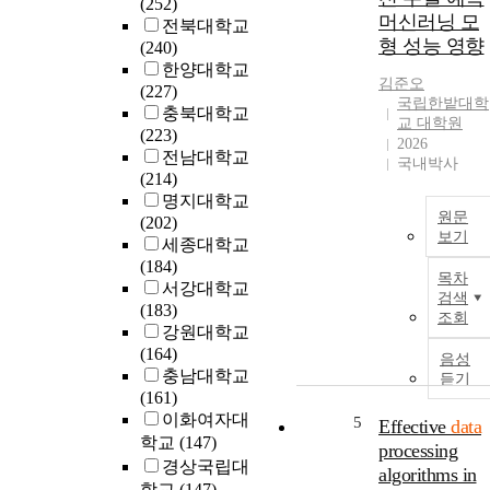
(252)
머신러닝 모
전북대학교
형 성능 영향
(240)
한양대학교
김준오
(227)
국립한밭대학
충북대학교
교 대학원
(223)
2026
전남대학교
국내박사
(214)
명지대학교
원문
(202)
보기
세종대학교
(184)
목차
서강대학교
검색
(183)
조회
강원대학교
(164)
음성
충남대학교
듣기
(161)
이화여자대
5
Effective
data
학교
(147)
processing
경상국립대
algorithms in
학교
(147)