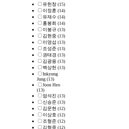
vision, my systems
유헌창
(15)
techniques made
이정훈
(14)
proprietary
유재수
(14)
workloads 2x
홍봉희
(14)
faster.
이봉규
(13)
Consequently, I
김현중
(13)
helped companies
이영섭
(13)
like ARM adopt
조성준
(13)
my systems
권태경
(13)
interfaces to
diagnose hardware
김광용
(13)
inefficiencies for
백상헌
(13)
their data center
Inkyung
processors (e.g.,
Jung
(13)
ARM Neoverse N1
Joon Heo
SDP) that power
(13)
Amazon Web
엄석진
(13)
Service machines,
신승준
(13)
along with
김문현
(12)
Alibaba, and
이상호
(12)
Microsoft data
조형준
(12)
centers.Hardware
김형중
(12)