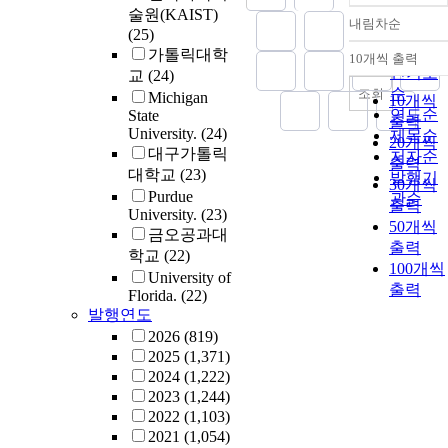
addresses these
술원(KAIST)
내림차순
정확도
challenges by
(25)
proposing a
순
가톨릭대학
10개씩 출력
내림차
feedback loop in
인기도
교
(24)
computer systems
순
조회
Michigan
10개씩
design.The
연도순
State
출력
feedback loop
University.
(24)
제목순
20개씩
proposed in this
대구가톨릭
저자순
출력
dissertation
대학교
(23)
발행기
30개씩
consists of
Purdue
관순
출력
characterization
University.
(23)
50개씩
methodologies to
금오공과대
출력
find reasons
학교
(22)
100개씩
behind the
University of
출력
inefficiency and
Florida.
(22)
optimization
발행연도
techniques to
2026
(819)
overcome the
2025
(1,371)
inefficiency. This
2024
(1,222)
dissertation
2023
(1,244)
leverages this
2022
(1,103)
feedback loop wit
2021
(1,054)