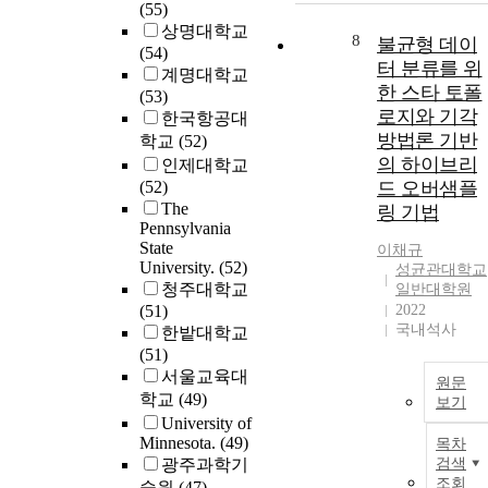
(55)
상명대학교
8
불균형 데이
(54)
터 분류를 위
계명대학교
한 스타 토폴
(53)
로지와 기각
한국항공대
방법론 기반
학교
(52)
의 하이브리
인제대학교
(52)
드 오버샘플
The
링 기법
Pennsylvania
State
이채규
University.
(52)
성균관대학교
청주대학교
일반대학원
(51)
2022
국내석사
한밭대학교
(51)
서울교육대
원문
학교
(49)
보기
University of
Minnesota.
(49)
목차
광주과학기
검색
조회
술원
(47)