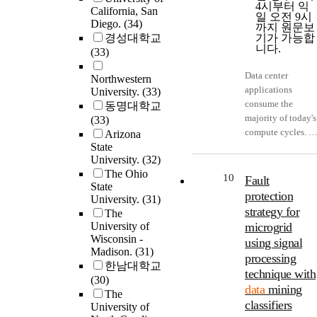
4시부터 익
California, San
일 오전 9시
Diego.
(34)
까지 원문보
경성대학교
기가 가능합
니다.
(33)
Data center
Northwestern
applications
University.
(33)
consume the
동명대학교
majority of today's
(33)
compute cycles. A
Arizona
State
current computer
University.
(32)
systems-computer
The Ohio
architecture,
10
Fault
State
compilers, and
protection
University.
(31)
operating systems-
strategy for
The
are inefficient for
University of
microgrid
data center
Wisconsin -
using signal
applications, this
Madison.
(31)
processing
dissertation
한남대학교
technique with
focuses on
(30)
redesigning the
data
mining
The
computer system
classifiers
University of
to enable efficient