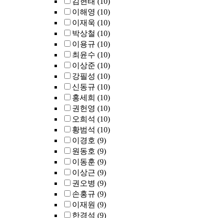
김현태
(10)
including
이해영
(10)
instruction cache,
이재욱
(10)
data cache, and
박상철
(10)
branch predictor, I
이용규
(10)
redefine the way
최윤수
(10)
we design
이상준
(10)
processors. I
evaluate all of my
강필성
(10)
techniques for
신동규
(10)
widely-deployed
홍세희
(10)
data center
권헌영
(10)
applications (e.g.,
오희석
(10)
Facebook HHVM,
황범석
(10)
Twitter Finagle,
이경호
(9)
Apache Cassandra,
원동호
(9)
PostgreSQL,
이동훈
(9)
MySQL, etc.), and
이상근
(9)
show that they
provide significan
권오병
(9)
speedups (more
손홍규
(9)
than 2x) for these
이재원
(9)
applications. As a
한경석
(9)