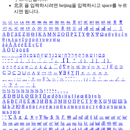
北京 을 입력하시려면
beijing
을 입력하시고 space를 누르
시면 됩니다.
ㅥ
ㅦ
ㅧ
ㅨ
ㅩ
ㅪ
ㅫ
ㅬ
ㅭ
ㅮ
ㅯ
ㅰ
ㅱ
ㅲ
ㅳ
ㅴ
ㅵ
ㅶ
ㅷ
ㅸ
ㅹ
ㅺ
ㅻ
ㅼ
ㅽ
ㅾ
ㅿ
ㆀ
ㆁ
ㆂ
ㆃ
ㆄ
ㆅ
ㆆ
ㆇ
ㆈ
ㆉ
ㆊ
ㆋ
ㆌ
ㆍ
ㆎ
Α
Β
Γ
Δ
Ε
Ζ
Η
Θ
Ι
Κ
Λ
Μ
Ν
Ξ
Ο
Π
Ρ
Σ
Τ
Υ
Φ
Χ
Ψ
Ω
α
β
γ
δ
ε
ζ
η
θ
ι
κ
λ
μ
ν
ξ
ο
π
ρ
σ
τ
υ
φ
χ
ψ
ω
á
à
Á
À
é
è
É
È
ç
Ç
ê
Ä
Ö
Ü
ä
ö
ü
ß
ְ
ֳ
ֲ
ֱ
ָ
ַ
ֵ
ֶ
ִ
ֹ
ּ
ֻ
ׂ
ׁ
ּ
ב
ה
נ
מ
צ
ת
ץ
ש
ד
ג
כ
ע
י
ח
ל
ך
ף
ק
ר
א
ט
ו
ן
ם
פ
‘
’
“
”
〔
〕
〈
〉
「
」
『
』
【
】
＂
（
）
［
］
｛
｝
±
×
÷
≠
≤
≥
∞
∴
♂
♀
∠
⊥
⌒
∂
∇
≡
≒
≪
≫
√
∽
∝
∵
∫
∬
∈
∋
⊆
⊇
⊂
⊃
∪
∩
∧
∨
￢
⇒
⇔
∀
∃
∮
∑
∏
＋
－
＜
＝
＞
、
。
·
‥
…
¨
〃
―
∥
＼
∼
´
～
ˇ
˘
˝
˚
˙
¸
˛
¡
¿
ː
！
＇
，
．
／
：
；
？
＾
＿
｀
｜
½
⅓
⅔
¼
¾
⅛
⅜
⅝
⅞
¹
²
³
⁴
ⁿ
₁
₂
₃
₄
Æ
Ð
Ħ
Ĳ
Ł
Ø
Œ
Þ
Ŧ
Ŋ
æ
đ
ð
ħ
ı
ĳ
ĸ
ŀ
ł
ø
œ
ß
þ
ŧ
ŋ
ŉ
А
Б
В
Г
Д
Е
Ё
Ж
З
И
Й
К
Л
М
Н
О
П
Р
С
Т
У
Ф
Х
Ц
Ч
Ш
Щ
Ъ
Ы
Ь
Э
Ю
Я
а
б
в
г
д
е
ё
ж
з
и
й
к
л
м
н
о
п
р
с
т
у
ф
х
ц
ч
ш
щ
ъ
ы
ь
э
ю
я
′
″
℃
Å
￠
￡
￥
¤
℉
‰
＄
％
Ｆ
￦
㎕
㎖
㎗
ℓ
㎘
㏄
㎣
㎤
㎥
㎦
㎙
㎚
㎛
㎜
㎝
㎞
㎟
㎠
㎡
㎢
㏊
㎍
㎎
㎏
㏏
㎈
㎉
㏈
㎧
㎨
㎰
㎱
㎲
㎳
㎴
㎵
㎶
㎷
㎸
㎹
㎀
㎁
㎂
㎃
㎄
㎺
㎻
㎽
㎾
㎿
㎐
㎑