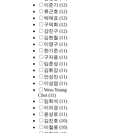
optimizations are
이준기
(12)
no longer
류근호
(12)
sufficient for data
박재표
(12)
center application
구덕회
(12)
that process large
volumes of data
강진구
(12)
with rapidly
김현철
(11)
growing complex
이영구
(11)
software.
한기준
(11)
Consequently, I
구자용
(11)
design
임춘성
(11)
architectural
김휘강
(11)
abstractions that
안성진
(11)
move
이성엽
(11)
optimizations fro
Woo-Young
hardware to
Choi
(11)
software.
임희석
(11)
Empowering
이의경
(11)
software to avoid
inefficiencies
윤성로
(11)
across all major
김진호
(10)
micro-architectura
이철웅
(10)
structures