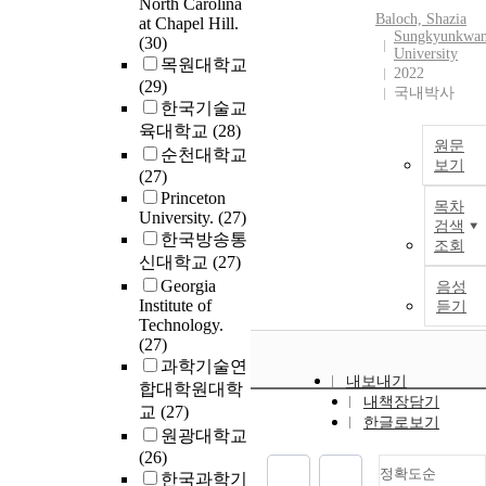
North Carolina
Baloch, Shazia
data center
at Chapel Hill.
Sungkyunkwa
(30)
processing.The
University
목원대학교
challenges of
2022
(29)
efficient data
국내박사
한국기술교
center processing
are twofold. First,
육대학교
(28)
원문
data center
순천대학교
보기
applications
(27)
operate on a large
Princeton
목차
volume of data
University.
(27)
검색
with complex
한국방송통
조회
software
신대학교
(27)
functionality to
Georgia
음성
meet the demand
Institute of
듣기
Technology.
of billions of users
(27)
Second, processors
과학기술연
can no longer
내보내기
합대학원대학
provide steady
내책장담기
교
(27)
performance
한글로보기
scaling to support
원광대학교
this rapid growth.
(26)
정확도순
This dissertation
한국과학기