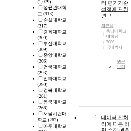
(1,079)
터 평가기준
성균관대학
설정에 관한
교
(913)
연구
숭실대학교
(317)
채균식
충남대학교
경희대학교
대학원
(309)
2006
부산대학교
국내박사
(309)
중앙대학교
(306)
원문
건국대학교
보기
(293)
인하대학교
(290)
경북대학교
(281)
동국대학교
(268)
서울시립대
4
데이터 전처
학교
(262)
리에 따른 하
아주대학교
천 수질 예측