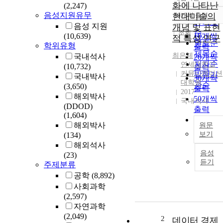
정확도
화에 나타난
(2,247)
순
음성지원유무
현대미술의
10개씩 출력
내림차
인기도
음성 지원
개념 및 표현
순
조회
(10,639)
10개씩
적 특성 연구
연도순
학위유형
출력
제목순
최은제
국내석사
20개씩
저자순
연세대학교
(10,732)
출력
커뮤니케이션
발행기
국내박사
30개씩
대학원
관순
(3,650)
출력
2017
해외박사
50개씩
국내석사
(DDOD)
출력
(1,604)
100개씩
해외박사
원문
출력
보기
(134)
해외석사
음성
(23)
듣기
주제분류
공학
(8,892)
사회과학
(2,597)
자연과학
(2,049)
2
데이터 경제