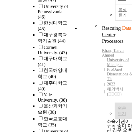
University of
음성
Pennsylvania.
듣기
(46)
한성대학교
9
Rescuing
Data
(45)
Center
대구경북과
Processors
학기술원
(44)
Cornell
Khan, Tanvir
University.
(43)
Ahmed
대구대학교
University of
(41)
Michigan
ProQuest
한국해양대
Dissertations 
학교
(40)
Th
제주대학교
2023
(40)
해외박사
(DDOD)
Yale
University.
(38)
울산과학기
원문
술원
(38)
보기
한국교통대
소속기관이
학교
(35)
구독 중이 
닌 경우 오
University of