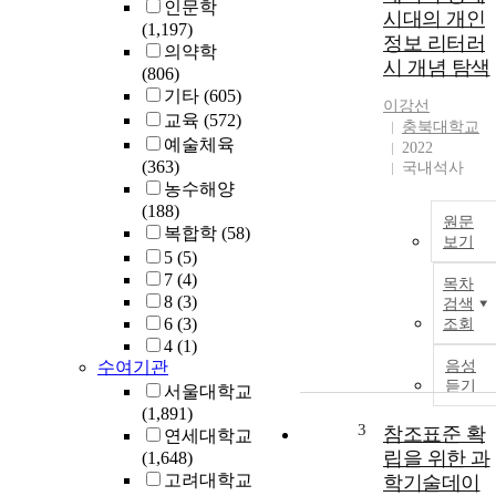
인문학
시대의 개인
(1,197)
정보 리터러
의약학
시 개념 탐색
(806)
기타
(605)
이강선
교육
(572)
충북대학교
예술체육
2022
(363)
국내석사
농수해양
(188)
원문
복합학
(58)
보기
5
(5)
7
(4)
목차
8
(3)
검색
6
(3)
조회
4
(1)
수여기관
음성
듣기
서울대학교
(1,891)
3
참조표준 확
연세대학교
립을 위한 과
(1,648)
고려대학교
학기술데이