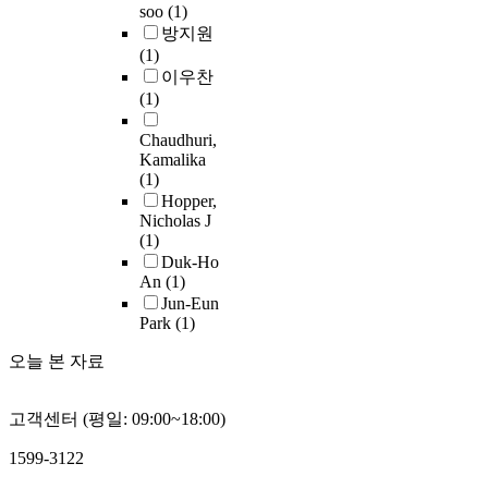
정
c
의
soo
(1)
으
는
p
c
있
다
하
a
전
방지원
로
창
r
e
다
.
여
n
문
(1)
개
의
o
d
.
따
5
c
인
이우찬
발
성
v
b
고
라
9
e
력
(1)
을
,
e
y
장
서
0
r
양
서
문
t
s
력
,
D
,
성
Chaudhuri,
두
제
h
i
강
극
P
o
을
Kamalika
르
해
e
n
은
지
강
s
(1)
통
고
결
f
g
단
용
의
t
Hopper,
하
있
력
a
l
상
D
표
e
Nicholas J
여
다
,
t
e
이
P
(1)
면
o
핵
.
협
i
i
아
시
Duk-Ho
직
p
심
이
력
g
n
니
스
An
(1)
하
o
장
러
과
u
t
라
템
Jun-Eun
영
r
비
한
소
e
Park
(1)
r
서
은
역
o
의
측
통
s
a
로
해
의
s
국
오늘 본 자료
면
,
t
p
다
역
수
i
산
에
포
r
e
른
의
소
s
화
서
용
e
r
두
빙
취
a
고객센터 (평일: 09:00~18:00)
율
본
력
n
i
개
특
성
n
을
연
과
g
t
이
성
1599-3122
거
d
향
구
인
t
o
상
을
동
l
상