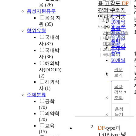
정확도
용 고강도
DP
음
(26)
순
강의 수소지
10개씩 출력
음성지원유무
내림차순
인기도
연파괴 거동
음성 지
순
조회
10개씩
원
(85)
연도순
박재우
출력
학위유형
제목순
서울과학기술
20개씩
국내석
대학교 산업
저자순
출력
사
(87)
대학원
발행기
30개씩
2012
국내박
관순
출력
국내석사
사
(36)
50개씩
해외박
출력
사(DDOD)
원문
100개씩
보기
(2)
출력
해외석
최
목차
사
(1)
근
검색
주제분류
자
조회
공학
동
(70)
차
음성
의약학
외
듣기
(20)
판
교육
용
2
DP
-type과
(15)
고
TRIP-type 냉