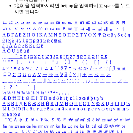
北京 을 입력하시려면
beijing
을 입력하시고 space를 누르
시면 됩니다.
ㅥ
ㅦ
ㅧ
ㅨ
ㅩ
ㅪ
ㅫ
ㅬ
ㅭ
ㅮ
ㅯ
ㅰ
ㅱ
ㅲ
ㅳ
ㅴ
ㅵ
ㅶ
ㅷ
ㅸ
ㅹ
ㅺ
ㅻ
ㅼ
ㅽ
ㅾ
ㅿ
ㆀ
ㆁ
ㆂ
ㆃ
ㆄ
ㆅ
ㆆ
ㆇ
ㆈ
ㆉ
ㆊ
ㆋ
ㆌ
ㆍ
ㆎ
Α
Β
Γ
Δ
Ε
Ζ
Η
Θ
Ι
Κ
Λ
Μ
Ν
Ξ
Ο
Π
Ρ
Σ
Τ
Υ
Φ
Χ
Ψ
Ω
α
β
γ
δ
ε
ζ
η
θ
ι
κ
λ
μ
ν
ξ
ο
π
ρ
σ
τ
υ
φ
χ
ψ
ω
á
à
Á
À
é
è
É
È
ç
Ç
ê
Ä
Ö
Ü
ä
ö
ü
ß
ְ
ֳ
ֲ
ֱ
ָ
ַ
ֵ
ֶ
ִ
ֹ
ּ
ֻ
ׂ
ׁ
ּ
ב
ה
נ
מ
צ
ת
ץ
ש
ד
ג
כ
ע
י
ח
ל
ך
ף
ק
ר
א
ט
ו
ן
ם
פ
‘
’
“
”
〔
〕
〈
〉
「
」
『
』
【
】
＂
（
）
［
］
｛
｝
±
×
÷
≠
≤
≥
∞
∴
♂
♀
∠
⊥
⌒
∂
∇
≡
≒
≪
≫
√
∽
∝
∵
∫
∬
∈
∋
⊆
⊇
⊂
⊃
∪
∩
∧
∨
￢
⇒
⇔
∀
∃
∮
∑
∏
＋
－
＜
＝
＞
、
。
·
‥
…
¨
〃
―
∥
＼
∼
´
～
ˇ
˘
˝
˚
˙
¸
˛
¡
¿
ː
！
＇
，
．
／
：
；
？
＾
＿
｀
｜
½
⅓
⅔
¼
¾
⅛
⅜
⅝
⅞
¹
²
³
⁴
ⁿ
₁
₂
₃
₄
Æ
Ð
Ħ
Ĳ
Ł
Ø
Œ
Þ
Ŧ
Ŋ
æ
đ
ð
ħ
ı
ĳ
ĸ
ŀ
ł
ø
œ
ß
þ
ŧ
ŋ
ŉ
А
Б
В
Г
Д
Е
Ё
Ж
З
И
Й
К
Л
М
Н
О
П
Р
С
Т
У
Ф
Х
Ц
Ч
Ш
Щ
Ъ
Ы
Ь
Э
Ю
Я
а
б
в
г
д
е
ё
ж
з
и
й
к
л
м
н
о
п
р
с
т
у
ф
х
ц
ч
ш
щ
ъ
ы
ь
э
ю
я
′
″
℃
Å
￠
￡
￥
¤
℉
‰
＄
％
Ｆ
￦
㎕
㎖
㎗
ℓ
㎘
㏄
㎣
㎤
㎥
㎦
㎙
㎚
㎛
㎜
㎝
㎞
㎟
㎠
㎡
㎢
㏊
㎍
㎎
㎏
㏏
㎈
㎉
㏈
㎧
㎨
㎰
㎱
㎲
㎳
㎴
㎵
㎶
㎷
㎸
㎹
㎀
㎁
㎂
㎃
㎄
㎺
㎻
㎽
㎾
㎿
㎐
㎑