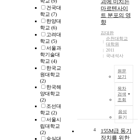
학교
(9)
괴에 미치는
고
전
건국대
마르텐사이
자
성
학교
(7)
트 분포의 영
하
향
한양대
향
는
상
학교
(6)
일
에
김대완
고려대
환
우
순천대학교
학교
(5)
으
수
대학원
서울과
로
한
2011
서
학기술대
강
국내석사
자
학교
(4)
재
동
한국교
로
원문
차
부
원대학교
보기
의
각
(2)
D
연
되
한국해
목차
u
비
면
양대학교
검색
a
효
서
(2)
조회
l
율
,
조선대
p
을
이
음성
학교
(2)
h
향
듣기
들
서울시
a
상
D
립대학교
s
시
4
155M급 동기
P
(2)
e
키
강
장치를 위한
숭실대