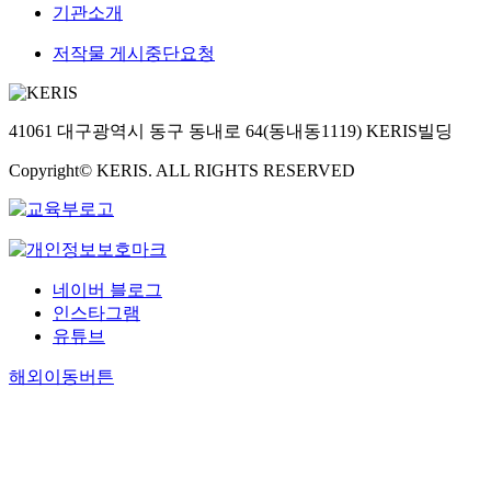
a
수
s
a
벽
기관소개
하
유
u
o
s
립
u
n
이
여
럽
c
t
e
해
b
c
저작물 게시중단요청
높
폐
국
t
o
,
야
s
e
은
수
가
i
c
이
한
u
o
보
처
의
l
i
하
다
r
f
수
리
국
41061 대구광역시 동구 동내로 64(동내동1119) KERIS빌딩
e
n
D
.
f
W
성
용
가
f
(
P
본
a
n
을
Copyright© KERIS. ALL RIGHTS RESERVED
응
수
r
4
)
논
c
t
가
집
준
a
0
鋼
문
e
s
지
제
대
c
m
인
에
z
i
고
로
입
t
g
경
서
o
g
있
사
시
u
/
우
는
n
n
기
용
험
r
k
는
구
네이버 블로그
e
a
때
하
문
e
g
연
조
인스타그램
의
l
문
기
제
o
)
질
물
미
i
유튜브
에
위
는
f
.
의
에
세
n
국
한
서
D
T
페
유
해외이동버튼
조
g
내
목
․
P
w
라
발
직
i
기
적
논
s
o
이
되
관
n
업
으
술
t
d
트
는
찰
a
이
로
형
e
a
(
빙
을
w
해
토
의
e
y
F
의
통
i