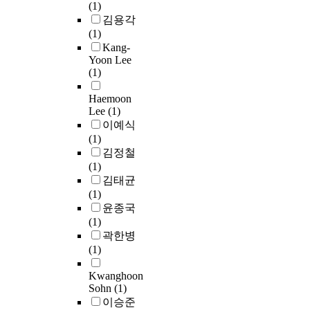
수
주
공
n
(1)
모
개
m
p
i
한
목
정
t
김용각
색
발
m
r
n
변
받
을
/
(1)
하
요
e
o
s
태
고
통
β
Kang-
고
구
)
p
t
유
있
하
-
Yoon Lee
있
가
도
e
r
기
다
(1)
여
c
다
점
입
r
e
소
.
5
a
.
차
과
t
p
성
하
Haemoon
종
t
대
확
실
i
Lee
(1)
t
강
지
으
e
표
대
행
e
이예식
o
(
만
로
n
적
되
에
s
(1)
z
T
,
제
i
으
고
관
.
김정철
o
r
쇄
작
n
로
있
한
M
(1)
t
a
빙
하
s
국
다
연
e
김태균
o
n
이
였
i
내
.
구
c
(1)
c
s
선
다
g
에
따
h
윤종국
i
f
행
.
n
서
라
연
a
(1)
n
o
되
각
a
취
서
구
n
곽한병
(
r
어
각
l
약
미
자
i
(1)
S
m
도
의
i
한
생
:
c
T
a
구
시
n
해
Kwanghoon
물
김
a
Z
t
조
험
g
양
Sohn
(1)
이
차
l
)
i
물
편
c
플
이승준
생
진
p
-
o
주
에
a