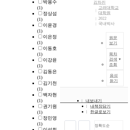
외
s
적
박용수
김차진
응
h
i
(
지
판
s
극
(1)
고려대학교
집
e
v
D
를
용
u
대학원
적
정상섬
제
D
e
u
위
고
e
2022
인
(1)
는
P
e
a
해
강
h
국내박사
투
이윤경
응
S
f
l
가
도
o
자
(1)
집
t
f
P
장
소
m
유
이은정
원문
처
e
e
h
널
재
e
치
(1)
보기
리
e
c
a
리
로
o
,
이동호
후
〔
l
t
s
사
개
s
구
(1)
목차
,
논
s
o
e
용
발
t
검색
조
이강윤
2
문
i
f
S
되
중
a
조회
조
(1)
차
초
n
D
t
는
인
s
정
김동은
오
록
s
e
e
계
음성
5
i
및
(1)
염
〕
t
n
e
류
듣기
9
s
인
김기천
이
r
d
l
와
0
i
수
(1)
사
공
e
r
,
D
M
n
합
백자현
회
립
n
o
이
P
P
a
병
(1)
내보내기
적
고
g
p
하
시
a
d
등
권기원
내책장담기
으
교
t
a
D
스
급
u
의
(1)
한글로보기
로
의
h
n
P
템
D
l
자
정민영
문
한
a
a
강
이
P
t
구
(1)
정확도순
제
국
n
x
)
결
강
s
적
이성희