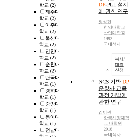
(
고
에
DP
-PLL 설계
학교
(2)
D
배
관
에 관한 연구
제주대
P
기
한
학교
(2)
)
가
연
정성현
아주대
s
스
구
한양대학교
학교
(2)
t
의
산업대학원
가
e
울산대
배
1992
관
e
학교
(2)
국내석사
출
심
l
량
인천대
의
i
을
학교
(2)
대
복사/
s
감
상
순천대
대출
c
소
이
신청
학교
(2)
o
하
되
단국대
5
n
NCS 기반
DP
기
고
학교
(1)
s
위
운항사 교육
있
경희대
i
해
과정 개발에
다
학교
(1)
s
범
.
관한 연구
중앙대
t
용
그
학교
(1)
o
철
김이완
러
동아대
f
강
한국해양대학
나
학교
(1)
r
교 대학원
제
고
2018
e
전남대
품
강
국내석사
l
을
학교
(1)