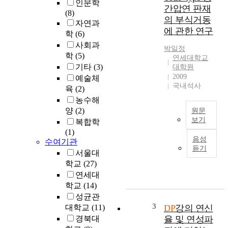
인문학
강
간압연 판재
(8)
도
의 부식거동
자연과
소
에 관한 연구
재
학
(6)
로
사회과
박일정
D
학
(5)
연세대학교
P
기타
(3)
대학원
강
2009
예술체
이
국내석사
육
(2)
환
농수해
경
양
(2)
원문
문
보기
복합학
제
(1)
환
,
음성
수여기관
경
에
듣기
서울대
을
너
학교
(27)
보
지
호
연세대
자
하
학교
(14)
원
고
문
성균관
보
3
제
대학교
(11)
DP
강의 연신
존
및
경북대
율 및 연성파
하
안