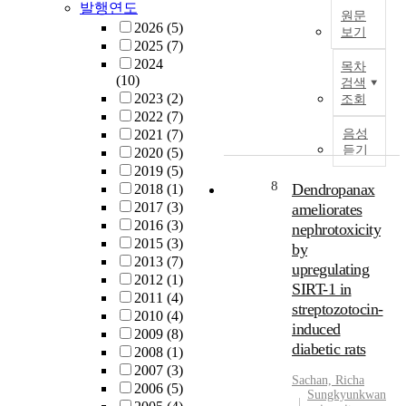
이
기
i
발행연도
세
원문
m
개
시
n
계
2026
(5)
보기
o
선
켜
g
적
2025
(7)
r
된
극
심
p
인
2024
목차
e
고
지
각
l
(10)
경
검색
d
강
방
한
a
2023
(2)
쟁
조회
u
도
용
문
y
2022
(7)
력
c
냉
부
제
s
2021
(7)
음성
을
t
연
유
를
e
듣기
2020
(5)
유
i
강
식
일
s
2019
(5)
지
l
판
해
8
으
s
Dendropanax
2018
(1)
해
e
에
양
킬
e
2017
(3)
ameliorates
왔
f
대
구
수
n
2016
(3)
으
nephrotoxicity
e
한
조
있
t
2015
(3)
나
by
r
요
물
다
i
2013
(7)
,
upregulating
r
구
의
.
a
2012
(1)
최
SIRT-1 in
i
가
위
본
l
2011
(4)
근
streptozotocin-
t
매
치
연
r
2010
(4)
저
e
induced
우
유
구
o
2009
(8)
유
m
빠
지
diabetic rats
에
l
2008
(1)
가
a
른
시
서
e
2007
(3)
로
t
Sachan, Richa
속
스
는
s
2006
(5)
인
Sungkyunkwan
r
도
템
자
i