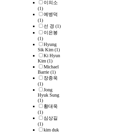
극
2
x
t
R
가
이의소
법
h
정
복
년
c
a
I
발
(1)
으
u
적
할
8
e
r
P
생
예병덕
로
m
인
수
월
l
r
강
할
(1)
수
a
부
있
l
a
)
수
선 경
(1)
소
n
가
는
고
e
t
으
있
를
d
이은봉
가
유
려
n
s
로
고
강
i
(1)
치
일
대
t
.
대
계
제
s
Hyung
를
만
학
b
D
체
류
Sik Kim
(1)
장
e
창
응
교
u
i
하
시
Ki Hyun
입
a
출
집
대
t
a
기
스
Kim
(1)
시
s
하
제
학
s
b
위
템
Michael
킨
e
며
로
원
h
Barrie
(1)
e
한
의
후
s
,
서
교
o
장종욱
t
연
파
,
i
해
선
육
u
(1)
e
구
단
미
n
양
진
학
l
Jong
s
가
위
소
c
플
Hyuk Sung
각
과
d
w
활
험
경
l
랜
(1)
국
b
a
발
이
도
u
트
황대욱
에
e
s
히
상
분
d
운
(1)
서
미
t
i
진
승
포
i
영
심상길
경
래
o
n
행
할
를
n
분
(1)
쟁
사
i
d
중
수
측
g
야
kim duk
적
회
m
u
에
있