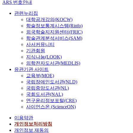
에
성
ARS 번호안내
h
n
의
고
을
e
시
서
등
a
e
상
려
평
u
키
관련누리집
는
다
n
a
들
하
가
k
고
대학공개강의(KOCW)
미
양
d
l
로
여
하
e
자
학술정보통계시스템(Rinfo)
생
한
f
i
이
구
였
m
노
물
역
외국학술지지원센터(FRIC)
r
n
루
조
다
i
력
이
량
a
학술관계분석서비스(SAM)
j
어
물
.
a
하
생
을
c
e
사서커뮤니티
져
의
마
.
고
산
갖
t
c
있
안
기관회원
이
S
있
하
춘
u
t
다
전
지식나눔(LOOK)
크
i
다
는
인
r
i
.
을
의학전자도서관(MEDLIS)
로
n
.
고
재
e
o
즉
보
유관기관 사이트
비
c
해
분
를
t
n
,
장
커
e
교육부(MOE)
양
자
요
o
o
二
할
스
t
국립장애인도서관(NLD)
플
물
구
u
f
相
수
경
h
국립중앙도서관(NL)
랜
질
하
g
s
(
있
도
e
국회도서관(NAL)
트
인
고
h
t
D
는
측
i
산
연구윤리정보포털(CRE)
다
있
n
r
u
제
정
m
업
사이언스온 (ScienceON)
당
다
e
e
a
어
과
p
은
류
.
s
p
l
전
표
o
이용약관
진
를
대
s
t
P
략
면
r
개인정보처리방침
입
개
다
.
o
h
을
하
t
장
개인정보 재동의
발
수
D
z