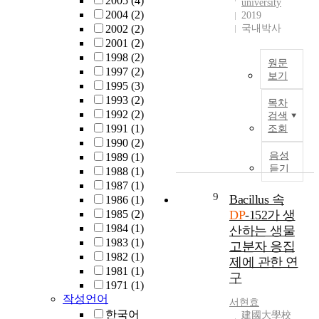
2005
(4)
한
university
i
로
은
동
n
2004
(2)
해
2019
x
증
일
차
e
2002
(2)
국내박사
양
.
가
반
외
m
2001
(2)
플
M
하
적
판
b
1998
(2)
랜
원문
a
고
인
용
r
1997
(2)
트
보기
r
있
환
고
y
1995
(3)
산
t
T
는
경
강
o
1993
(2)
업
목차
e
h
상
과
도
n
1992
(2)
의
검색
n
e
황
다
D
i
1991
(1)
조회
침
s
a
이
르
P
c
1990
(2)
체
i
i
다
게
강
d
음성
1989
(1)
로
t
m
.
유
듣기
의
e
1988
(1)
인
e
o
이
빙
수
v
1987
(1)
하
i
f
와
의
9
소
e
Bacillus 속
1986
(1)
여
s
t
같
특
장
l
1985
(2)
DP
-152가 생
매
a
h
은
성
입
o
1984
(1)
우
산하는 생물
p
i
필
을
에
p
1983
(1)
힘
고분자 응집
a
s
요
고
따
m
1982
(1)
든
제에 관한 연
r
s
성
려
른
e
1981
(1)
시
구
t
t
에
한
수
n
1971
(1)
기
i
u
부
위
소
t
작성언어
를
서현효
c
d
응
치
지
a
한국어
겪
建國大學校