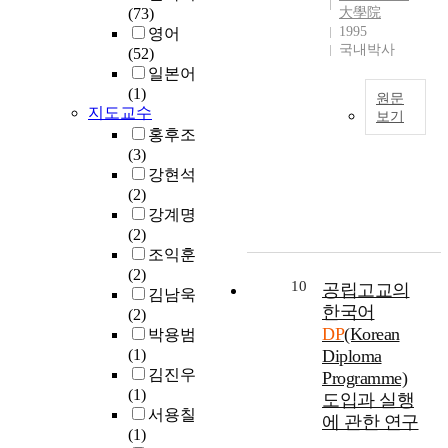
u
y
하
유
연
s
(73)
大學院
고
l
i
여
지
파
w
1995
영어
있
a
s
그
전
괴
e
국내박사
(52)
다
r
t
동
략
거
l
일본어
.
l
o
안
이
동
l
(1)
이
원문
y
i
인
필
을
a
지도교수
러
보기
i
d
장
요
평
s
한
홍후조
각
m
e
강
하
가
m
위
(3)
종
p
n
도
다
하
a
기
강현석
산
o
t
6
.
고
i
의
(2)
업
r
i
0
D
자
n
극
강계명
분
t
f
K
P
하
t
복
(2)
야
a
y
g
보
였
e
을
조익훈
에
n
t
/
조
다
n
위
(2)
서
t
h
m
계
10
공립고교의
.
a
하
김남욱
적
r
e
m
류
시
n
한국어
여
(2)
용
o
p
2
시
험
c
DP
(Korean
국
박용범
되
l
r
급
스
편
e
내
(1)
Diploma
고
e
o
이
템
은
o
조
김진우
Programme)
있
f
t
상
은
자
f
선
(1)
도입과 실행
는
o
e
조
위
동
t
소
서용칠
에 관한 연구
합
r
c
직
치
차
i
는
(1)
성
t
t
강
유