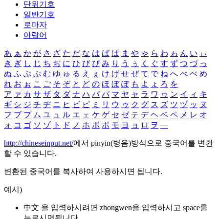
단위기호
일반기호
로마자
아랍어
あ
ぁ
か
が
さ
ざ
た
だ
な
は
ば
ぱ
ま
や
ゃ
ら
わ
ゎ
ん
い
ぃ
き
ぎ
し
じ
ち
ぢ
に
ひ
び
ぴ
み
り
う
ぅ
く
ぐ
す
ず
つ
づ
っ
ぬ
ふ
ぶ
ぷ
む
ゆ
ゅ
る
え
ぇ
け
げ
せ
ぜ
て
で
ね
へ
べ
ぺ
め
れ
お
ぉ
こ
ご
そ
ぞ
と
ど
の
ほ
ぼ
ぽ
も
よ
ょ
ろ
を
ア
ァ
カ
サ
ザ
タ
ダ
ナ
ハ
バ
パ
マ
ヤ
ャ
ラ
ワ
ヮ
ン
イ
ィ
キ
ギ
シ
ジ
チ
ヂ
ニ
ヒ
ビ
ピ
ミ
リ
ウ
ゥ
ク
グ
ス
ズ
ツ
ヅ
ッ
ヌ
フ
ブ
プ
ム
ユ
ュ
ル
エ
ェ
ケ
ゲ
セ
ゼ
テ
デ
ヘ
ベ
ペ
メ
レ
オ
ォ
コ
ゴ
ソ
ゾ
ト
ド
ノ
ホ
ボ
ポ
モ
ヨ
ョ
ロ
ヲ
―
http://chineseinput.net/
에서 pinyin(병음)방식으로 중국어를 변환
할 수 있습니다.
변환된 중국어를 복사하여 사용하시면 됩니다.
예시)
中文 을 입력하시려면
zhongwen
을 입력하시고 space를
누르시면됩니다.