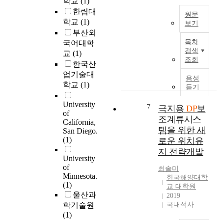
학교
(1)
e
라
에
의
한림대
p
많
원문
의
해
학교
(1)
a
보기
은
한
양
부산외
r
연
수
W
플
목차
국어대학
t
구
소
n
랜
검색
i
교
(1)
개
취
t
트
조회
c
발
한국산
성
/
를
l
이
업기술대
현
β
수
음성
e
시
학교
(1)
상
-
주
듣기
s
도
은
c
하
a
되
University
재
a
7
며
극지용
DP
보
n
고
of
료
t
해
조계류시스
d
California,
있
의
e
양
템을 위한 새
San Diego.
a
으
기
n
플
(1)
로운 위치유
s
며
계
i
랜
지 전략개발
o
,
적
n
트
University
f
그
물
s
건
of
최솔미
t
결
성
i
조
Minnesota.
한국해양대학
e
과
저
g
(1)
분
교 대학원
r
성
하
n
울산과
야
2019
a
형
를
a
학기술원
국내석사
에
n
성
야
l
(1)
서
d