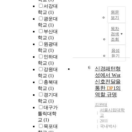
도
a
고
서강대
강
t
강
학교
(1)
판
원문
i
도
보기
재
광운대
v
화
의
학교
(1)
국
e
하
목차
제
내
부산대
l
검색
여
조
조
학교
(1)
조회
y
차
공
선
원광대
s
체
정
소
학교
(1)
음성
t
를
에
는
듣기
인하대
r
경
서
기
학교
(1)
o
량
발
술
6
신경패턴형
강원대
n
화
생
력
성에서 Wnt
g
학교
(1)
하
하
을
신호전달을
m
고
충북대
는
바
a
통한
DP
1의
자
학교
(1)
수
탕
r
하
역할 규명
경기대
소
으
t
는
의
학교
(1)
로
e
김완태
필
침
대구가
다
서울시립대학
n
요
투
톨릭대학
양
교
s
성
·
한
교
(1)
2011
i
에
확
종
목포대
국내박사
t
따
산
류