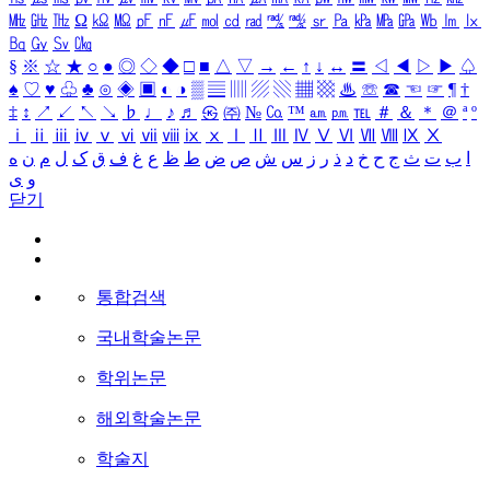
㎒
㎓
㎔
Ω
㏀
㏁
㎊
㎋
㎌
㏖
㏅
㎭
㎮
㎯
㏛
㎩
㎪
㎫
㎬
㏝
㏐
㏓
㏃
㏉
㏜
㏆
§
※
☆
★
○
●
◎
◇
◆
□
■
△
▽
→
←
↑
↓
↔
〓
◁
◀
▷
▶
♤
♠
♡
♥
♧
♣
⊙
◈
▣
◐
◑
▒
▤
▥
▨
▧
▦
▩
♨
☏
☎
☜
☞
¶
†
‡
↕
↗
↙
↖
↘
♭
♩
♪
♬
㉿
㈜
№
㏇
™
㏂
㏘
℡
＃
＆
＊
＠
ª
º
ⅰ
ⅱ
ⅲ
ⅳ
ⅴ
ⅵ
ⅶ
ⅷ
ⅸ
ⅹ
Ⅰ
Ⅱ
Ⅲ
Ⅳ
Ⅴ
Ⅵ
Ⅶ
Ⅷ
Ⅸ
Ⅹ
ا
ب
ت
ث
ج
ح
خ
د
ذ
ر
ز
س
ش
ص
ض
ط
ظ
ع
غ
ف
ق
ک
ل
م
ن
ه
و
ی
닫기
통합검색
국내학술논문
학위논문
해외학술논문
학술지