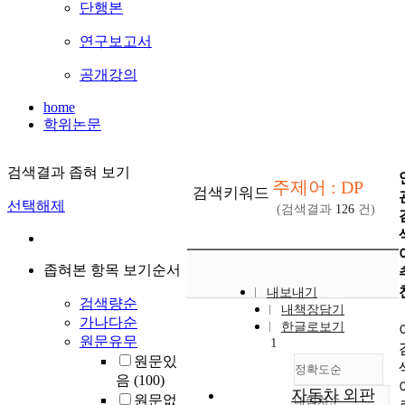
단행본
연구보고서
공개강의
home
학위논문
검색결과 좁혀 보기
주제어 : DP
검색키워드
선택해제
(검색결과
126
건)
좁혀본 항목 보기순서
내보내기
검색량순
내책장담기
가나다순
한글로보기
원문유무
1
원문있
정확도순
음
(100)
자동차 외판
원문없
내림차순