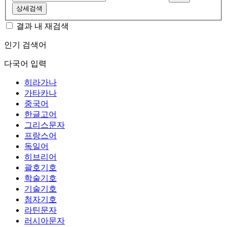
상세검색
결과 내 재검색
인기 검색어
다국어 입력
히라가나
가타카나
중국어
한글고어
그리스문자
프랑스어
독일어
히브리어
괄호기호
학술기호
기술기호
첨자기호
라틴문자
러시아문자