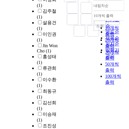
화
어
d
(
이
합
으
.
인
(1)
내림차순
정확도
되
D
d
D
사
된
로
A
노
김주철
면
P
순
u
P
용
형
서
b
10개씩 출력
력
(1)
내림차순
서
(
c
인기도
)
되
태
,
n
과
설용건
이
K
t
a
순
었
로
조회
합
o
10개씩
정
(1)
러
o
i
g
으
이
연도순
금
r
출력
부
이인권
한
r
l
a
나
러
제목순
원
m
,
(1)
20개씩
문
e
i
i
,
한
저자순
소
a
학
Jin Won
출력
제
a
t
n
최
극
발행기
의
l
Cho
(1)
계
30개씩
를
n
y
s
근
한
조
r
관순
홍성태
와
출력
해
D
a
t
강
의
성
e
(1)
연
50개씩
결
i
n
k
도
환
을
g
류관희
계
출력
할
p
d
i
및
경
변
u
(1)
하
100개씩
수
l
m
d
연
에
화
l
이수환
여
출력
있
o
e
n
성
적
시
a
(1)
다
는
m
c
e
이
합
키
t
최동규
양
새
a
h
y
D
한
며
i
(1)
한
로
P
a
i
P
솔
주
o
김선희
극
운
r
n
n
강
루
조
n
(1)
복
응
o
i
j
보
션
와
o
이승재
방
집
g
c
u
다
으
압
f
(1)
안
제
r
a
r
우
로
연
W
조진성
을
의
a
l
y