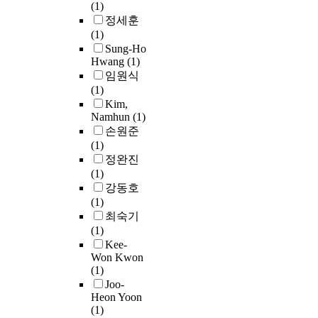
랜
(1)
산
r
i
n
변
전
n
트
정세훈
하
지
o
n
I
에
류
b
서
(1)
는
도
p
d
n
축
밀
e
비
Sung-Ho
고
교
e
u
d
적
도
a
스
Hwang
(1)
분
수
r
c
u
되
와
c
산
임원식
자
:
t
e
c
는
장
a
업
(1)
응
홍
i
d
e
빙
입
u
의
Kim,
집
후
e
d
d
특
시
s
진
Namhun
(1)
제
조
s
i
P
성
간
e
출
손원준
는
o
a
l
으
을
f
을
(1)
기
전
f
b
a
로
변
o
통
정완진
존
공
D
e
s
인
수
r
하
(1)
의
:
P
t
t
해
로
a
여
강동호
합
교
s
i
i
구
하
v
사
(1)
성
육
t
c
c
조
여
a
업
최숙기
응
과
e
m
i
물
전
r
을
(1)
집
정
e
a
t
의
기
i
다
Kee-
제
학
l
l
y
과
화
e
각
Won Kwon
의
a
e
,
도
학
t
(1)
화
단
2
r
w
이
한
적
y
Joo-
하
점
0
e
i
하
표
인
o
Heon Yoon
고
을
2
e
s
T
류
(1)
방
f
안