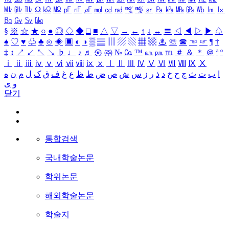
㎒
㎓
㎔
Ω
㏀
㏁
㎊
㎋
㎌
㏖
㏅
㎭
㎮
㎯
㏛
㎩
㎪
㎫
㎬
㏝
㏐
㏓
㏃
㏉
㏜
㏆
§
※
☆
★
○
●
◎
◇
◆
□
■
△
▽
→
←
↑
↓
↔
〓
◁
◀
▷
▶
♤
♠
♡
♥
♧
♣
⊙
◈
▣
◐
◑
▒
▤
▥
▨
▧
▦
▩
♨
☏
☎
☜
☞
¶
†
‡
↕
↗
↙
↖
↘
♭
♩
♪
♬
㉿
㈜
№
㏇
™
㏂
㏘
℡
＃
＆
＊
＠
ª
º
ⅰ
ⅱ
ⅲ
ⅳ
ⅴ
ⅵ
ⅶ
ⅷ
ⅸ
ⅹ
Ⅰ
Ⅱ
Ⅲ
Ⅳ
Ⅴ
Ⅵ
Ⅶ
Ⅷ
Ⅸ
Ⅹ
ا
ب
ت
ث
ج
ح
خ
د
ذ
ر
ز
س
ش
ص
ض
ط
ظ
ع
غ
ف
ق
ک
ل
م
ن
ه
و
ی
닫기
통합검색
국내학술논문
학위논문
해외학술논문
학술지