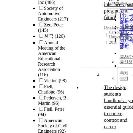
순
Inc
(486)
interface : past
10개씩 출력
내림
인기
Society of
present, and
Automotive
순
조회
10개
future
Engineers
(217)
연도
출력
Zec, Peter
제목
Derclaye, Estelle
20개
(145)
Cambridge
저자
출력
한국
(126)
University Pre
발행
30개
Annual
2018
관순
출력
Meeting of the
American
50개
복사/
Educational
출력
출신청
Research
100개
Association
출력
목차
2
(116)
보기
Viction
(98)
Fiell,
The design
Charlotte
(96)
student's
Pedersen, B.
handbook : yo
Martin
(96)
essential guid
Fiell, Peter
to course,
(94)
context and
American
Society of Civil
career
Engineers
(92)