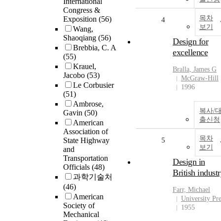
International
Congress &
목차
Exposition
(56)
4
보기
Wang,
Shaoqiang
(56)
Design for
Brebbia, C. A
excellence
(55)
Krauel,
Bralla, James G
Jacobo
(53)
McGraw-Hill
Le Corbusier
1996
(51)
Ambrose,
복사/
Gavin
(50)
출신청
American
Association of
목차
State Highway
5
보기
and
Transportation
Design in
Officials
(48)
British indust
과학기술처
(46)
Farr, Michael
American
University Pre
Society of
1955
Mechanical