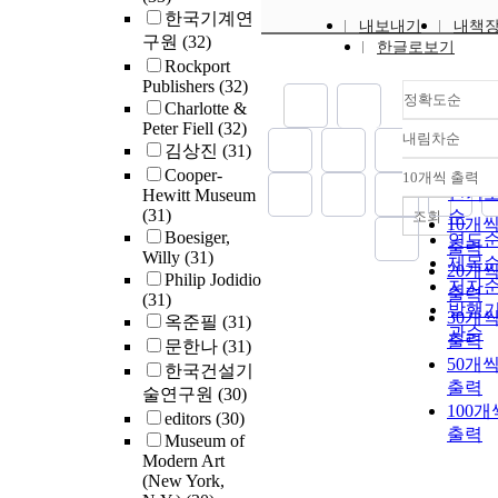
한국기계연
내보내기
내책
구원
(32)
한글로보기
Rockport
Publishers
(32)
정확도순
Charlotte &
Peter Fiell
(32)
내림차순
정확
김상진
(31)
순
Cooper-
10개씩 출력
내림
인기
Hewitt Museum
(31)
순
조회
10개
Boesiger,
연도
출력
Willy
(31)
제목
20개
Philip Jodidio
저자
출력
(31)
발행
30개
옥준필
(31)
관순
출력
문한나
(31)
50개
한국건설기
출력
술연구원
(30)
100개
editors
(30)
출력
Museum of
Modern Art
(New York,