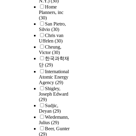
N.Y.)
(30)
Home
Planners, inc
(30)
San Pietro,
Silvio
(30)
Chris van
Uffelen
(30)
Cheung,
Victor
(30)
한국과학재
단
(29)
International
Atomic Energy
Agency
(29)
Shigley,
Joseph Edward
(29)
Sudjic,
Deyan
(29)
Wiedemann,
Julius
(29)
Beer, Gunter
(29)