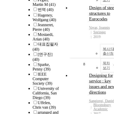
보기
Martin M
(41)
Design of stee
번역
(40)
structures to
Hageney,
Eurocodes
Wolfgang
(40)
Jeanneret,
Vayas, Ioannis
Pierre
(40)
Springer
Mostaedi,
2019
Arian
(40)
대표집필자
(40)
복사/
출신청
[연구진]
(40)
목차
8
Sparke,
보기
Penny
(39)
IEEE
Designing for
Computer
service : key
Society
(39)
issues and ne
University of
directions
California, San
Diego
(39)
Sangiorgi, Danie
Uffelen,
Bloomsbury
Chris van
(39)
Academic
arranged and
2017