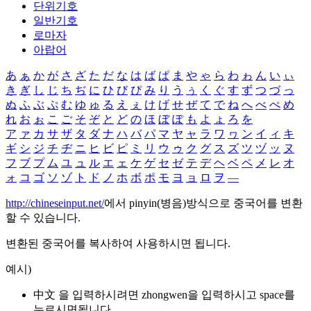
단위기호
일반기호
로마자
아랍어
あ
ぁ
か
が
さ
ざ
た
だ
な
は
ば
ぱ
ま
や
ゃ
ら
わ
ゎ
ん
い
ぃ
き
ぎ
し
じ
ち
ぢ
に
ひ
び
ぴ
み
り
う
ぅ
く
ぐ
す
ず
つ
づ
っ
ぬ
ふ
ぶ
ぷ
む
ゆ
ゅ
る
え
ぇ
け
げ
せ
ぜ
て
で
ね
へ
べ
ぺ
め
れ
お
ぉ
こ
ご
そ
ぞ
と
ど
の
ほ
ぼ
ぽ
も
よ
ょ
ろ
を
ア
ァ
カ
サ
ザ
タ
ダ
ナ
ハ
バ
パ
マ
ヤ
ャ
ラ
ワ
ヮ
ン
イ
ィ
キ
ギ
シ
ジ
チ
ヂ
ニ
ヒ
ビ
ピ
ミ
リ
ウ
ゥ
ク
グ
ス
ズ
ツ
ヅ
ッ
ヌ
フ
ブ
プ
ム
ユ
ュ
ル
エ
ェ
ケ
ゲ
セ
ゼ
テ
デ
ヘ
ベ
ペ
メ
レ
オ
ォ
コ
ゴ
ソ
ゾ
ト
ド
ノ
ホ
ボ
ポ
モ
ヨ
ョ
ロ
ヲ
―
http://chineseinput.net/
에서 pinyin(병음)방식으로 중국어를 변환
할 수 있습니다.
변환된 중국어를 복사하여 사용하시면 됩니다.
예시)
中文 을 입력하시려면
zhongwen
을 입력하시고 space를
누르시면됩니다.