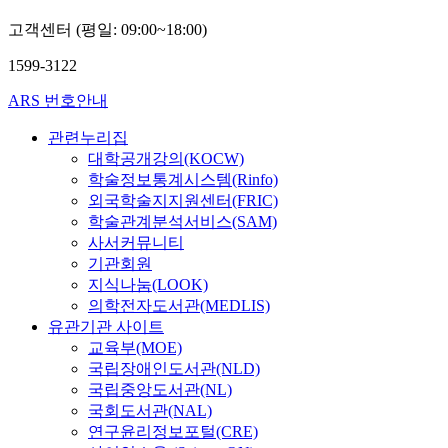
고객센터 (평일: 09:00~18:00)
1599-3122
ARS 번호안내
관련누리집
대학공개강의(KOCW)
학술정보통계시스템(Rinfo)
외국학술지지원센터(FRIC)
학술관계분석서비스(SAM)
사서커뮤니티
기관회원
지식나눔(LOOK)
의학전자도서관(MEDLIS)
유관기관 사이트
교육부(MOE)
국립장애인도서관(NLD)
국립중앙도서관(NL)
국회도서관(NAL)
연구윤리정보포털(CRE)