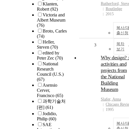
Klanten,
Rutherford, Stev
Robert
(92)
Routledge
2015
Victoria and
Albert Museum
(76)
복사/
Broto, Carles
출신청
(74)
Heller,
목차
3
Steven
(70)
보기
edited by
Why design? 
Peter Zec
(70)
activities and
National
Research
projects from
Council (U.S.)
the National
(67)
Building
Asensio
Museum
Cerver,
Francisco
(65)
Slafer, Anna
과학기술처
Chicago Revi
[편]
(61)
1995
Jodidio,
Philip
(60)
복사/
SAE
출신청