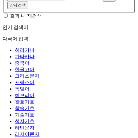
상세검색
결과 내 재검색
인기 검색어
다국어 입력
히라가나
가타카나
중국어
한글고어
그리스문자
프랑스어
독일어
히브리어
괄호기호
학술기호
기술기호
첨자기호
라틴문자
러시아문자