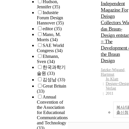
Hudson,
Independent
Jennifer
(35)
Magazine For
Industrie
Deisgn
Forum Design
Collectors Wi
Hannover
(35)
das Braun-
editor
(35)
Mano, M.
Design entsta
Morris
(34)
= The
SAE World
Development 
Congress
(34)
the Braun
Ehmann,
Design
Sven
(34)
한국과학기
Jatzke-Wigand,
술원
(33)
Hartmut
Jo Klatt
김성남
(33)
Design+Desig
Great Britain
Verlag
(33)
2011
Annual
Convention of
the Association
복사/
for Educational
출신청
Communications
and Technology
(33)