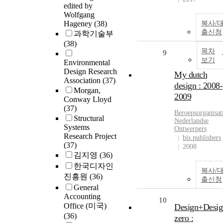
edited by
Wolfgang
Hageney
(38)
복사/
출신청
과학기술부
(38)
목차
9
보기
Environmental
Design Research
My dutch
Association
(37)
design : 2008-
Morgan,
2009
Conway Lloyd
(37)
Beroepsorganisat
Structural
Nederlandse
Systems
Ontwerpers
Research Project
bis publishers
(37)
2008
김지영
(36)
한국디자인
복사/
진흥원
(36)
출신청
General
Accounting
10
Office (미국)
Design+Desig
(36)
zero :