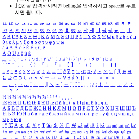
北京 을 입력하시려면
beijing
을 입력하시고 space를 누르
시면 됩니다.
ㅥ
ㅦ
ㅧ
ㅨ
ㅩ
ㅪ
ㅫ
ㅬ
ㅭ
ㅮ
ㅯ
ㅰ
ㅱ
ㅲ
ㅳ
ㅴ
ㅵ
ㅶ
ㅷ
ㅸ
ㅹ
ㅺ
ㅻ
ㅼ
ㅽ
ㅾ
ㅿ
ㆀ
ㆁ
ㆂ
ㆃ
ㆄ
ㆅ
ㆆ
ㆇ
ㆈ
ㆉ
ㆊ
ㆋ
ㆌ
ㆍ
ㆎ
Α
Β
Γ
Δ
Ε
Ζ
Η
Θ
Ι
Κ
Λ
Μ
Ν
Ξ
Ο
Π
Ρ
Σ
Τ
Υ
Φ
Χ
Ψ
Ω
α
β
γ
δ
ε
ζ
η
θ
ι
κ
λ
μ
ν
ξ
ο
π
ρ
σ
τ
υ
φ
χ
ψ
ω
á
à
Á
À
é
è
É
È
ç
Ç
ê
Ä
Ö
Ü
ä
ö
ü
ß
ְ
ֳ
ֲ
ֱ
ָ
ַ
ֵ
ֶ
ִ
ֹ
ּ
ֻ
ׂ
ׁ
ּ
ב
ה
נ
מ
צ
ת
ץ
ש
ד
ג
כ
ע
י
ח
ל
ך
ף
ק
ר
א
ט
ו
ן
ם
פ
‘
’
“
”
〔
〕
〈
〉
「
」
『
』
【
】
＂
（
）
［
］
｛
｝
±
×
÷
≠
≤
≥
∞
∴
♂
♀
∠
⊥
⌒
∂
∇
≡
≒
≪
≫
√
∽
∝
∵
∫
∬
∈
∋
⊆
⊇
⊂
⊃
∪
∩
∧
∨
￢
⇒
⇔
∀
∃
∮
∑
∏
＋
－
＜
＝
＞
、
。
·
‥
…
¨
〃
―
∥
＼
∼
´
～
ˇ
˘
˝
˚
˙
¸
˛
¡
¿
ː
！
＇
，
．
／
：
；
？
＾
＿
｀
｜
½
⅓
⅔
¼
¾
⅛
⅜
⅝
⅞
¹
²
³
⁴
ⁿ
₁
₂
₃
₄
Æ
Ð
Ħ
Ĳ
Ł
Ø
Œ
Þ
Ŧ
Ŋ
æ
đ
ð
ħ
ı
ĳ
ĸ
ŀ
ł
ø
œ
ß
þ
ŧ
ŋ
ŉ
А
Б
В
Г
Д
Е
Ё
Ж
З
И
Й
К
Л
М
Н
О
П
Р
С
Т
У
Ф
Х
Ц
Ч
Ш
Щ
Ъ
Ы
Ь
Э
Ю
Я
а
б
в
г
д
е
ё
ж
з
и
й
к
л
м
н
о
п
р
с
т
у
ф
х
ц
ч
ш
щ
ъ
ы
ь
э
ю
я
′
″
℃
Å
￠
￡
￥
¤
℉
‰
＄
％
Ｆ
￦
㎕
㎖
㎗
ℓ
㎘
㏄
㎣
㎤
㎥
㎦
㎙
㎚
㎛
㎜
㎝
㎞
㎟
㎠
㎡
㎢
㏊
㎍
㎎
㎏
㏏
㎈
㎉
㏈
㎧
㎨
㎰
㎱
㎲
㎳
㎴
㎵
㎶
㎷
㎸
㎹
㎀
㎁
㎂
㎃
㎄
㎺
㎻
㎽
㎾
㎿
㎐
㎑