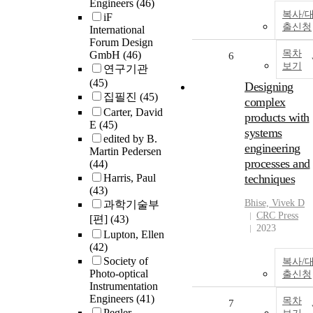
Engineers
(46)
복사/
iF
출신청
International
Forum Design
목차
GmbH
(46)
6
보기
연구기관
(45)
Designing
집필진
(45)
complex
Carter, David
products with
E
(45)
systems
edited by B.
engineering
Martin Pedersen
processes and
(44)
Harris, Paul
techniques
(43)
Bhise, Vivek D
과학기술부
CRC Press
[편]
(43)
2023
Lupton, Ellen
(42)
Society of
복사/
Photo-optical
출신청
Instrumentation
Engineers
(41)
목차
7
Pegler,