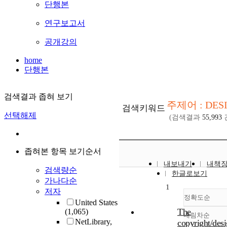
단행본
연구보고서
공개강의
home
단행본
검색결과 좁혀 보기
주제어 : DES
검색키워드
선택해제
(검색결과
55,993
좁혀본 항목 보기순서
내보내기
내책
검색량순
한글로보기
가나다순
1
저자
정확도순
United States
The
(1,065)
내림차순
정확
NetLibrary,
copyright/des