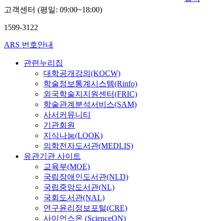
고객센터 (평일: 09:00~18:00)
1599-3122
ARS 번호안내
관련누리집
대학공개강의(KOCW)
학술정보통계시스템(Rinfo)
외국학술지지원센터(FRIC)
학술관계분석서비스(SAM)
사서커뮤니티
기관회원
지식나눔(LOOK)
의학전자도서관(MEDLIS)
유관기관 사이트
교육부(MOE)
국립장애인도서관(NLD)
국립중앙도서관(NL)
국회도서관(NAL)
연구윤리정보포털(CRE)
사이언스온 (ScienceON)