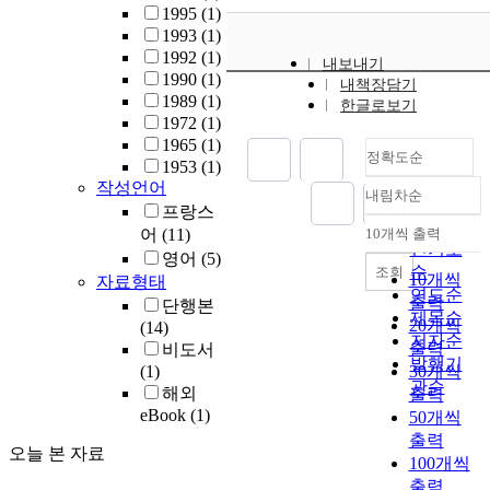
1995
(1)
1993
(1)
1992
(1)
내보내기
1990
(1)
내책장담기
1989
(1)
한글로보기
1972
(1)
1965
(1)
정확도순
1953
(1)
작성언어
내림차순
정확도
프랑스
순
어
(11)
10개씩 출력
내림차순
인기도
영어
(5)
순
조회
10개씩
자료형태
연도순
출력
단행본
제목순
20개씩
(14)
저자순
출력
비도서
발행기
(1)
30개씩
관순
해외
출력
eBook
(1)
50개씩
출력
오늘 본 자료
100개씩
출력