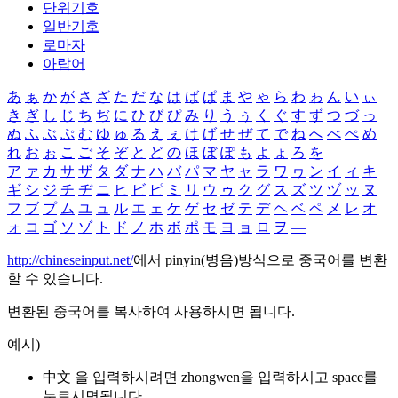
단위기호
일반기호
로마자
아랍어
あ
ぁ
か
が
さ
ざ
た
だ
な
は
ば
ぱ
ま
や
ゃ
ら
わ
ゎ
ん
い
ぃ
き
ぎ
し
じ
ち
ぢ
に
ひ
び
ぴ
み
り
う
ぅ
く
ぐ
す
ず
つ
づ
っ
ぬ
ふ
ぶ
ぷ
む
ゆ
ゅ
る
え
ぇ
け
げ
せ
ぜ
て
で
ね
へ
べ
ぺ
め
れ
お
ぉ
こ
ご
そ
ぞ
と
ど
の
ほ
ぼ
ぽ
も
よ
ょ
ろ
を
ア
ァ
カ
サ
ザ
タ
ダ
ナ
ハ
バ
パ
マ
ヤ
ャ
ラ
ワ
ヮ
ン
イ
ィ
キ
ギ
シ
ジ
チ
ヂ
ニ
ヒ
ビ
ピ
ミ
リ
ウ
ゥ
ク
グ
ス
ズ
ツ
ヅ
ッ
ヌ
フ
ブ
プ
ム
ユ
ュ
ル
エ
ェ
ケ
ゲ
セ
ゼ
テ
デ
ヘ
ベ
ペ
メ
レ
オ
ォ
コ
ゴ
ソ
ゾ
ト
ド
ノ
ホ
ボ
ポ
モ
ヨ
ョ
ロ
ヲ
―
http://chineseinput.net/
에서 pinyin(병음)방식으로 중국어를 변환
할 수 있습니다.
변환된 중국어를 복사하여 사용하시면 됩니다.
예시)
中文 을 입력하시려면
zhongwen
을 입력하시고 space를
누르시면됩니다.