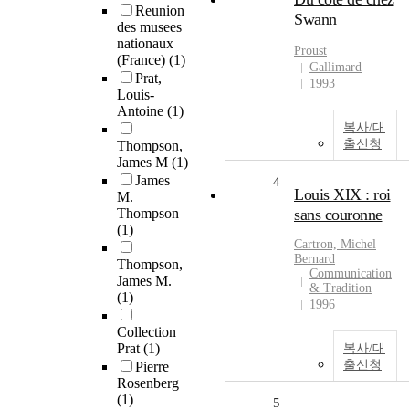
Reunion
Swann
des musees
nationaux
Proust
(France)
(1)
Gallimard
Prat,
1993
Louis-
Antoine
(1)
복사/대
출신청
Thompson,
James M
(1)
James
4
Louis XIX : roi
M.
Thompson
sans couronne
(1)
Cartron, Michel
Bernard
Thompson,
Communication
James M.
& Tradition
(1)
1996
Collection
Prat
(1)
복사/대
출신청
Pierre
Rosenberg
(1)
5