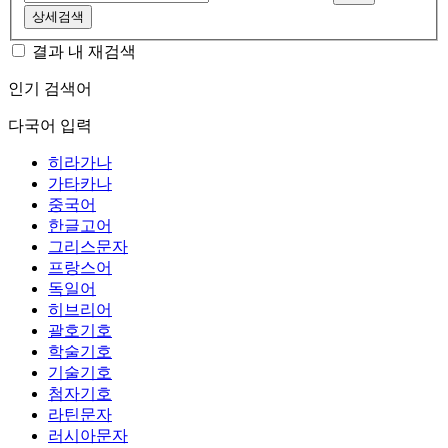
상세검색
결과 내 재검색
인기 검색어
다국어 입력
히라가나
가타카나
중국어
한글고어
그리스문자
프랑스어
독일어
히브리어
괄호기호
학술기호
기술기호
첨자기호
라틴문자
러시아문자