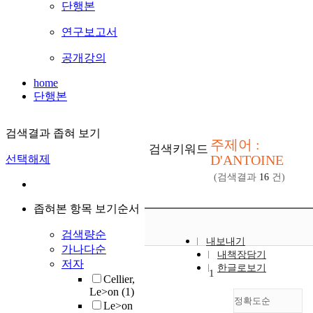
단행본
연구보고서
공개강의
home
단행본
검색결과 좁혀 보기
주제어 :
검색키워드
D'ANTOINE
선택해제
(검색결과
16
건)
좁혀본 항목 보기순서
검색량순
내보내기
가나다순
내책장담기
저자
한글로보기
1
Cellier,
Le>on
(1)
정확도순
Le>on