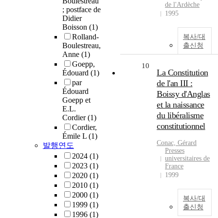
Boulestreau
de l'Ardèche
; postface de
1995
Didier
Boisson
(1)
Rolland-
복사/대
Boulestreau,
출신청
Anne
(1)
Goepp,
10
La Constitution
Édouard
(1)
par
de l'an III :
Édouard
Boissy d'Anglas
Goepp et
et la naissance
E.L.
du libéralisme
Cordier
(1)
constitutionnel
Cordier,
Émile L
(1)
Conac, Gérard
발행연도
Presses
2024
(1)
universitaires de
2023
(1)
France
2020
(1)
1999
2010
(1)
2000
(1)
복사/대
1999
(1)
출신청
1996
(1)