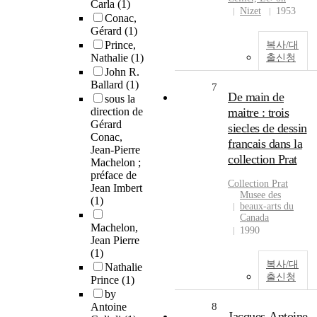
Carla
(1)
Nizet
1953
Conac,
Gérard
(1)
Prince,
복사/대
Nathalie
(1)
출신청
John R.
Ballard
(1)
7
De main de
sous la
direction de
maitre : trois
Gérard
siecles de dessin
Conac,
francais dans la
Jean-Pierre
collection Prat
Machelon ;
préface de
Collection Prat
Jean Imbert
Musee des
(1)
beaux-arts du
Canada
Machelon,
1990
Jean Pierre
(1)
복사/대
Nathalie
출신청
Prince
(1)
by
Antoine
8
Jacques-Antoine