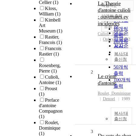
Cellier
(1)
La Theorie
내림차순
정확도
Kloss,
d'antoine culioli
William
(1)
순
: ouvertures ey
10개씩 출력
내림차순
Kimbell
인기도
incidences
Art
순
조회
10개씩
Museum
(1)
연도순
Culioli, Antoine
출력
Rastier,
제목순
Ophrys
1992
20개씩
Francois
(1)
저자순
출력
Francois
발행기
Rastier
(1)
30개씩
복사/대
관순
출신청
출력
Rosenberg,
50개씩
Pierre
(1)
2
출력
Le crime
Culioli,
100개씩
Antoine
(1)
d'antoine
출력
Proust
Roulet, Dominique
(1)
Denoel
1989
Preface
d'antoine
Compagnon
복사/대
(1)
출신청
Roulet,
Dominique
3
(1)
Du cote de chez