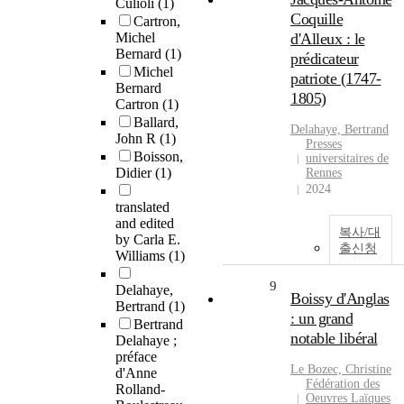
Culioli
(1)
Coquille
Cartron,
Michel
d'Alleux : le
Bernard
(1)
prédicateur
Michel
patriote (1747-
Bernard
1805)
Cartron
(1)
Ballard,
Delahaye, Bertrand
John R
(1)
Presses
Boisson,
universitaires de
Didier
(1)
Rennes
2024
translated
and edited
복사/대
by Carla E.
출신청
Williams
(1)
9
Delahaye,
Boissy d'Anglas
Bertrand
(1)
: un grand
Bertrand
notable libéral
Delahaye ;
préface
Le Bozec, Christine
d'Anne
Fédération des
Rolland-
Oeuvres Laïques