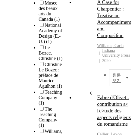
A Case for
Musee
des beaux-
Charpentier :
arts du
Treatise on
Canada
(1)
Accompaniment
National
and
Academy of
Composition
Design (E.-
U.)
(1)
Williams, Carla
Le
Indiana
Bozec,
University Press
Christine
(1)
2020
Christine
Le Bozec ;
préface de
원문
Maurice
보기
Agulhon
(1)
Teaching
6
Fabre d'Olivet :
Company
(1)
contribution a<
The
l'e>tude des
Teaching
aspects religieux
Company
du romantisme
(1)
Williams,
Cellier, Le>on