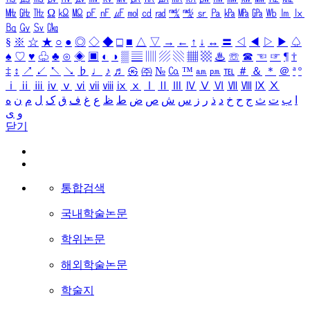
㎒
㎓
㎔
Ω
㏀
㏁
㎊
㎋
㎌
㏖
㏅
㎭
㎮
㎯
㏛
㎩
㎪
㎫
㎬
㏝
㏐
㏓
㏃
㏉
㏜
㏆
§
※
☆
★
○
●
◎
◇
◆
□
■
△
▽
→
←
↑
↓
↔
〓
◁
◀
▷
▶
♤
♠
♡
♥
♧
♣
⊙
◈
▣
◐
◑
▒
▤
▥
▨
▧
▦
▩
♨
☏
☎
☜
☞
¶
†
‡
↕
↗
↙
↖
↘
♭
♩
♪
♬
㉿
㈜
№
㏇
™
㏂
㏘
℡
＃
＆
＊
＠
ª
º
ⅰ
ⅱ
ⅲ
ⅳ
ⅴ
ⅵ
ⅶ
ⅷ
ⅸ
ⅹ
Ⅰ
Ⅱ
Ⅲ
Ⅳ
Ⅴ
Ⅵ
Ⅶ
Ⅷ
Ⅸ
Ⅹ
ا
ب
ت
ث
ج
ح
خ
د
ذ
ر
ز
س
ش
ص
ض
ط
ظ
ع
غ
ف
ق
ک
ل
م
ن
ه
و
ی
닫기
통합검색
국내학술논문
학위논문
해외학술논문
학술지