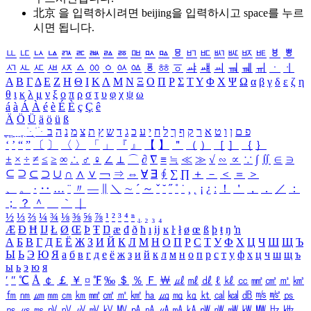
北京 을 입력하시려면
beijing
을 입력하시고 space를 누르
시면 됩니다.
ㅥ
ㅦ
ㅧ
ㅨ
ㅩ
ㅪ
ㅫ
ㅬ
ㅭ
ㅮ
ㅯ
ㅰ
ㅱ
ㅲ
ㅳ
ㅴ
ㅵ
ㅶ
ㅷ
ㅸ
ㅹ
ㅺ
ㅻ
ㅼ
ㅽ
ㅾ
ㅿ
ㆀ
ㆁ
ㆂ
ㆃ
ㆄ
ㆅ
ㆆ
ㆇ
ㆈ
ㆉ
ㆊ
ㆋ
ㆌ
ㆍ
ㆎ
Α
Β
Γ
Δ
Ε
Ζ
Η
Θ
Ι
Κ
Λ
Μ
Ν
Ξ
Ο
Π
Ρ
Σ
Τ
Υ
Φ
Χ
Ψ
Ω
α
β
γ
δ
ε
ζ
η
θ
ι
κ
λ
μ
ν
ξ
ο
π
ρ
σ
τ
υ
φ
χ
ψ
ω
á
à
Á
À
é
è
É
È
ç
Ç
ê
Ä
Ö
Ü
ä
ö
ü
ß
ְ
ֳ
ֲ
ֱ
ָ
ַ
ֵ
ֶ
ִ
ֹ
ּ
ֻ
ׂ
ׁ
ּ
ב
ה
נ
מ
צ
ת
ץ
ש
ד
ג
כ
ע
י
ח
ל
ך
ף
ק
ר
א
ט
ו
ן
ם
פ
‘
’
“
”
〔
〕
〈
〉
「
」
『
』
【
】
＂
（
）
［
］
｛
｝
±
×
÷
≠
≤
≥
∞
∴
♂
♀
∠
⊥
⌒
∂
∇
≡
≒
≪
≫
√
∽
∝
∵
∫
∬
∈
∋
⊆
⊇
⊂
⊃
∪
∩
∧
∨
￢
⇒
⇔
∀
∃
∮
∑
∏
＋
－
＜
＝
＞
、
。
·
‥
…
¨
〃
―
∥
＼
∼
´
～
ˇ
˘
˝
˚
˙
¸
˛
¡
¿
ː
！
＇
，
．
／
：
；
？
＾
＿
｀
｜
½
⅓
⅔
¼
¾
⅛
⅜
⅝
⅞
¹
²
³
⁴
ⁿ
₁
₂
₃
₄
Æ
Ð
Ħ
Ĳ
Ł
Ø
Œ
Þ
Ŧ
Ŋ
æ
đ
ð
ħ
ı
ĳ
ĸ
ŀ
ł
ø
œ
ß
þ
ŧ
ŋ
ŉ
А
Б
В
Г
Д
Е
Ё
Ж
З
И
Й
К
Л
М
Н
О
П
Р
С
Т
У
Ф
Х
Ц
Ч
Ш
Щ
Ъ
Ы
Ь
Э
Ю
Я
а
б
в
г
д
е
ё
ж
з
и
й
к
л
м
н
о
п
р
с
т
у
ф
х
ц
ч
ш
щ
ъ
ы
ь
э
ю
я
′
″
℃
Å
￠
￡
￥
¤
℉
‰
＄
％
Ｆ
￦
㎕
㎖
㎗
ℓ
㎘
㏄
㎣
㎤
㎥
㎦
㎙
㎚
㎛
㎜
㎝
㎞
㎟
㎠
㎡
㎢
㏊
㎍
㎎
㎏
㏏
㎈
㎉
㏈
㎧
㎨
㎰
㎱
㎲
㎳
㎴
㎵
㎶
㎷
㎸
㎹
㎀
㎁
㎂
㎃
㎄
㎺
㎻
㎽
㎾
㎿
㎐
㎑