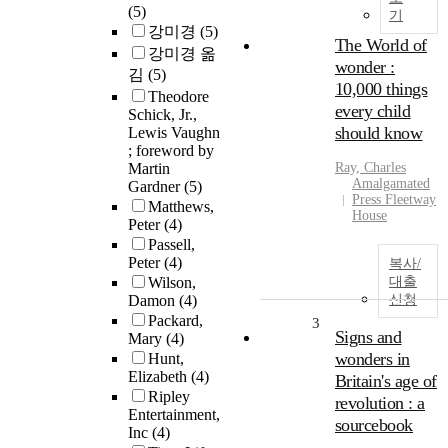
(5)
기
강미경
(5)
The World of
강미경 옮
wonder :
김
(5)
10,000 things
Theodore
every child
Schick, Jr.,
should know
Lewis Vaughn
; foreword by
Martin
Ray, Charles
Amalgamated
Gardner
(5)
Press Fleetway
Matthews,
House
Peter
(4)
Passell,
Peter
(4)
복사/
Wilson,
대출
Damon
(4)
신청
Packard,
3
Signs and
Mary
(4)
wonders in
Hunt,
Elizabeth
(4)
Britain's age of
Ripley
revolution : a
Entertainment,
sourcebook
Inc
(4)