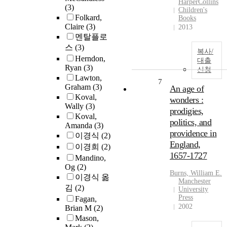
HarperCollins
(3)
Children's
Folkard,
Books
Claire
(3)
2013
멘탈플로
스
(3)
복사/
Herndon,
대출
Ryan
(3)
신청
Lawton,
7
Graham
(3)
An age of
Koval,
wonders :
Wally
(3)
prodigies,
Koval,
politics, and
Amanda
(3)
providence in
이경식
(2)
England,
이경희
(2)
1657-1727
Mandino,
Og
(2)
Burns, William E.
이경식 옮
Manchester
김
(2)
University
Press
Fagan,
2002
Brian M
(2)
Mason,