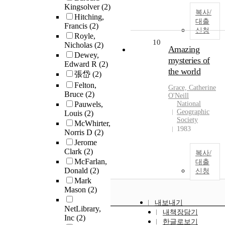
Kingsolver
(2)
복사/
Hitching,
대출
Francis
(2)
신청
Royle,
10
Nicholas
(2)
Amazing
Dewey,
mysteries of
Edward R
(2)
the world
張岱
(2)
Felton,
Grace, Catherine
Bruce
(2)
O'Neill
Pauwels,
National
Geographic
Louis
(2)
Society
McWhirter,
1983
Norris D
(2)
Jerome
Clark
(2)
복사/
McFarlan,
대출
Donald
(2)
신청
Mark
Mason
(2)
내보내기
NetLibrary,
내책장담기
Inc
(2)
한글로보기