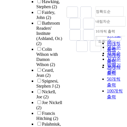
Hawking,
Stephen
(2)
정확도순
Fairley,
John
(2)
내림차순
Bathroom
정확도
Readers'
순
10개씩 출력
Institute
내림차순
인기도
(Ashland, Or.)
순
조회
10개씩
(2)
연도순
Colin
출력
제목순
Wilson with
20개씩
저자순
Damon
출력
Wilson
(2)
발행기
30개씩
Ceard,
관순
출력
Jean
(2)
50개씩
Spignesi,
출력
Stephen J
(2)
100개씩
Nickell,
Joe
(2)
출력
Joe Nickell
(2)
Francis
Hitching
(2)
Palahniuk,