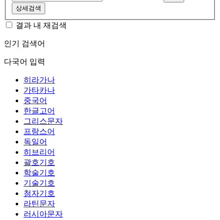
상세검색
결과 내 재검색
인기 검색어
다국어 입력
히라가나
가타카나
중국어
한글고어
그리스문자
프랑스어
독일어
히브리어
괄호기호
학술기호
기술기호
첨자기호
라틴문자
러시아문자