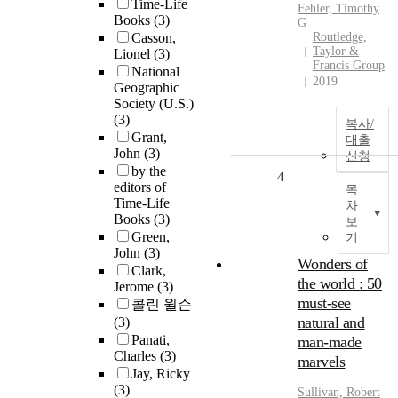
Time-Life
Fehler, Timothy
Books
(3)
G
Casson,
Routledge,
Taylor &
Lionel
(3)
Francis Group
National
2019
Geographic
Society (U.S.)
(3)
복사/
Grant,
대출
John
(3)
신청
by the
4
editors of
목
Time-Life
차
Books
(3)
보
Green,
기
John
(3)
Wonders of
Clark,
the world : 50
Jerome
(3)
must-see
콜린 윌슨
natural and
(3)
Panati,
man-made
Charles
(3)
marvels
Jay, Ricky
(3)
Sullivan, Robert