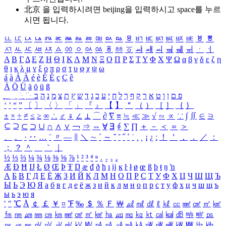
北京 을 입력하시려면
beijing
을 입력하시고 space를 누르
시면 됩니다.
ㅥ
ㅦ
ㅧ
ㅨ
ㅩ
ㅪ
ㅫ
ㅬ
ㅭ
ㅮ
ㅯ
ㅰ
ㅱ
ㅲ
ㅳ
ㅴ
ㅵ
ㅶ
ㅷ
ㅸ
ㅹ
ㅺ
ㅻ
ㅼ
ㅽ
ㅾ
ㅿ
ㆀ
ㆁ
ㆂ
ㆃ
ㆄ
ㆅ
ㆆ
ㆇ
ㆈ
ㆉ
ㆊ
ㆋ
ㆌ
ㆍ
ㆎ
Α
Β
Γ
Δ
Ε
Ζ
Η
Θ
Ι
Κ
Λ
Μ
Ν
Ξ
Ο
Π
Ρ
Σ
Τ
Υ
Φ
Χ
Ψ
Ω
α
β
γ
δ
ε
ζ
η
θ
ι
κ
λ
μ
ν
ξ
ο
π
ρ
σ
τ
υ
φ
χ
ψ
ω
á
à
Á
À
é
è
É
È
ç
Ç
ê
Ä
Ö
Ü
ä
ö
ü
ß
ְ
ֳ
ֲ
ֱ
ָ
ַ
ֵ
ֶ
ִ
ֹ
ּ
ֻ
ׂ
ׁ
ּ
ב
ה
נ
מ
צ
ת
ץ
ש
ד
ג
כ
ע
י
ח
ל
ך
ף
ק
ר
א
ט
ו
ן
ם
פ
‘
’
“
”
〔
〕
〈
〉
「
」
『
』
【
】
＂
（
）
［
］
｛
｝
±
×
÷
≠
≤
≥
∞
∴
♂
♀
∠
⊥
⌒
∂
∇
≡
≒
≪
≫
√
∽
∝
∵
∫
∬
∈
∋
⊆
⊇
⊂
⊃
∪
∩
∧
∨
￢
⇒
⇔
∀
∃
∮
∑
∏
＋
－
＜
＝
＞
、
。
·
‥
…
¨
〃
―
∥
＼
∼
´
～
ˇ
˘
˝
˚
˙
¸
˛
¡
¿
ː
！
＇
，
．
／
：
；
？
＾
＿
｀
｜
½
⅓
⅔
¼
¾
⅛
⅜
⅝
⅞
¹
²
³
⁴
ⁿ
₁
₂
₃
₄
Æ
Ð
Ħ
Ĳ
Ł
Ø
Œ
Þ
Ŧ
Ŋ
æ
đ
ð
ħ
ı
ĳ
ĸ
ŀ
ł
ø
œ
ß
þ
ŧ
ŋ
ŉ
А
Б
В
Г
Д
Е
Ё
Ж
З
И
Й
К
Л
М
Н
О
П
Р
С
Т
У
Ф
Х
Ц
Ч
Ш
Щ
Ъ
Ы
Ь
Э
Ю
Я
а
б
в
г
д
е
ё
ж
з
и
й
к
л
м
н
о
п
р
с
т
у
ф
х
ц
ч
ш
щ
ъ
ы
ь
э
ю
я
′
″
℃
Å
￠
￡
￥
¤
℉
‰
＄
％
Ｆ
￦
㎕
㎖
㎗
ℓ
㎘
㏄
㎣
㎤
㎥
㎦
㎙
㎚
㎛
㎜
㎝
㎞
㎟
㎠
㎡
㎢
㏊
㎍
㎎
㎏
㏏
㎈
㎉
㏈
㎧
㎨
㎰
㎱
㎲
㎳
㎴
㎵
㎶
㎷
㎸
㎹
㎀
㎁
㎂
㎃
㎄
㎺
㎻
㎽
㎾
㎿
㎐
㎑