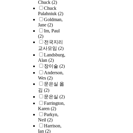
Chuck
(2)
Chuck
Palahniuk
(2)
Goldman,
Jane
(2)
Im, Paul
(2)
전국지리
교사모임
(2)
Landsburg,
Alan
(2)
장이술
(2)
Anderson,
Wes
(2)
문은실 옮
김
(2)
문은실
(2)
Farrington,
Karen
(2)
Parkyn,
Neil
(2)
Harrison,
Ian
(2)