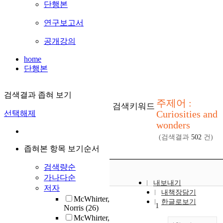
단행본
연구보고서
공개강의
home
단행본
검색결과 좁혀 보기
주제어 :
검색키워드
Curiosities and
선택해제
wonders
(검색결과
502
건)
좁혀본 항목 보기순서
검색량순
가나다순
내보내기
저자
내책장담기
McWhirter,
한글로보기
1
Norris
(26)
McWhirter,