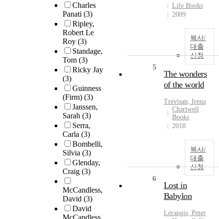
Charles
Life Books
Panati
(3)
2009
Ripley,
Robert Le
복사/
Roy
(3)
대출
Standage,
신청
Tom
(3)
5
Ricky Jay
The wonders
(3)
of the world
Guinness
(Firm)
(3)
Trevisan, Irena
Janssen,
Chartwell
Sarah
(3)
Books
Serra,
2018
Carla
(3)
Bombelli,
복사/
Silvia
(3)
대출
Glenday,
신청
Craig
(3)
6
Lost in
McCandless,
Babylon
David
(3)
David
Lerangis, Peter
McCandless