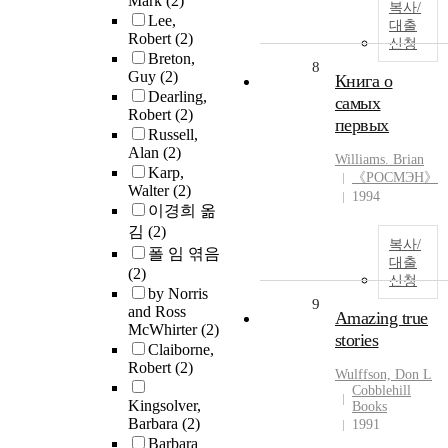
Mark
(2)
복사/
Lee,
대출
Robert
(2)
신청
Breton,
8
Guy
(2)
Книга о
Dearling,
самых
Robert
(2)
первых
Russell,
Alan
(2)
Williams. Brian
Karp,
《РОСМЭН》
Walter
(2)
1994
이경희 옮
김
(2)
복사/
폴 임 엮음
대출
(2)
신청
by Norris
9
and Ross
Amazing true
McWhirter
(2)
stories
Claiborne,
Robert
(2)
Wulffson, Don L
Cobblehill
Kingsolver,
Books
Barbara
(2)
1991
Barbara