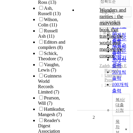
정확도순
Ross
(13)
Ash,
Wonders and
내림차순
Russell
(13)
정확도
rarities : the
Wilson,
순
marvelous
10개씩 출력
내림차순
Colin
(11)
인기도
book that
Russell
순
조회
10개씩
traveled the
Ash
(11)
연도순
출력
Editors and
world and
제목순
20개씩
compilers
(8)
mapped the
저자순
Schick,
출력
cosmos
발행기
Theodore
(7)
30개씩
관순
Vaughn,
출력
Zadeh, Travis E
Lewis
(7)
Harvard
50개씩
University
Guinness
출력
Press
World
100개씩
2023
Records
출력
Limited
(7)
Pearson,
복사/
Will
(7)
대출
Hattikudur,
신청
Mangesh
(7)
2
Reader's
목
Digest
차
Association
보