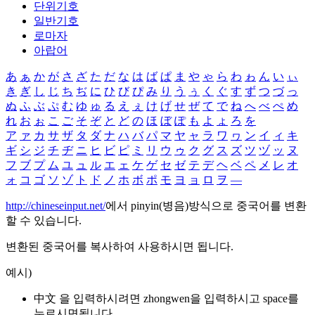
단위기호
일반기호
로마자
아랍어
あ
ぁ
か
が
さ
ざ
た
だ
な
は
ば
ぱ
ま
や
ゃ
ら
わ
ゎ
ん
い
ぃ
き
ぎ
し
じ
ち
ぢ
に
ひ
び
ぴ
み
り
う
ぅ
く
ぐ
す
ず
つ
づ
っ
ぬ
ふ
ぶ
ぷ
む
ゆ
ゅ
る
え
ぇ
け
げ
せ
ぜ
て
で
ね
へ
べ
ぺ
め
れ
お
ぉ
こ
ご
そ
ぞ
と
ど
の
ほ
ぼ
ぽ
も
よ
ょ
ろ
を
ア
ァ
カ
サ
ザ
タ
ダ
ナ
ハ
バ
パ
マ
ヤ
ャ
ラ
ワ
ヮ
ン
イ
ィ
キ
ギ
シ
ジ
チ
ヂ
ニ
ヒ
ビ
ピ
ミ
リ
ウ
ゥ
ク
グ
ス
ズ
ツ
ヅ
ッ
ヌ
フ
ブ
プ
ム
ユ
ュ
ル
エ
ェ
ケ
ゲ
セ
ゼ
テ
デ
ヘ
ベ
ペ
メ
レ
オ
ォ
コ
ゴ
ソ
ゾ
ト
ド
ノ
ホ
ボ
ポ
モ
ヨ
ョ
ロ
ヲ
―
http://chineseinput.net/
에서 pinyin(병음)방식으로 중국어를 변환
할 수 있습니다.
변환된 중국어를 복사하여 사용하시면 됩니다.
예시)
中文 을 입력하시려면
zhongwen
을 입력하시고 space를
누르시면됩니다.