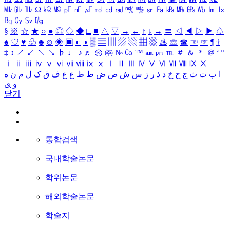
㎒
㎓
㎔
Ω
㏀
㏁
㎊
㎋
㎌
㏖
㏅
㎭
㎮
㎯
㏛
㎩
㎪
㎫
㎬
㏝
㏐
㏓
㏃
㏉
㏜
㏆
§
※
☆
★
○
●
◎
◇
◆
□
■
△
▽
→
←
↑
↓
↔
〓
◁
◀
▷
▶
♤
♠
♡
♥
♧
♣
⊙
◈
▣
◐
◑
▒
▤
▥
▨
▧
▦
▩
♨
☏
☎
☜
☞
¶
†
‡
↕
↗
↙
↖
↘
♭
♩
♪
♬
㉿
㈜
№
㏇
™
㏂
㏘
℡
＃
＆
＊
＠
ª
º
ⅰ
ⅱ
ⅲ
ⅳ
ⅴ
ⅵ
ⅶ
ⅷ
ⅸ
ⅹ
Ⅰ
Ⅱ
Ⅲ
Ⅳ
Ⅴ
Ⅵ
Ⅶ
Ⅷ
Ⅸ
Ⅹ
ا
ب
ت
ث
ج
ح
خ
د
ذ
ر
ز
س
ش
ص
ض
ط
ظ
ع
غ
ف
ق
ک
ل
م
ن
ه
و
ی
닫기
통합검색
국내학술논문
학위논문
해외학술논문
학술지