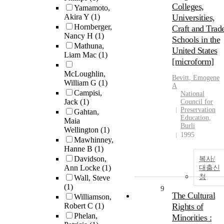
Colleges,
Yamamoto,
Akira Y
(1)
Universities,
Hornberger,
Craft and Trad
Nancy H
(1)
Schools in the
Mathuna,
United States
Liam Mac
(1)
[microform]
McLoughlin,
Bevitt, Emogene
William G
(1)
A
Campisi,
National
Jack
(1)
Council for
Preservation
Gahtan,
Education,
Maia
Burli
Wellington
(1)
1995
Mawhinney,
Hanne B
(1)
Davidson,
복사/
Ann Locke
(1)
대출신
청
Wall, Steve
(1)
9
The Cultural
Williamson,
Robert C
(1)
Rights of
Phelan,
Minorities :