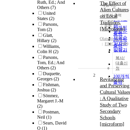
Ruth, Ed.; And
The Effect of
내림차순
정확도
Others
(7)
Alien Cultures
United
순
on Local
10개씩 출력
내림차
States
(2)
인기도
Traditions.
Parsons,
순
조회
10개씩
[Microform]
Tom
(2)
연도순
출력
Glatt,
제목순
Olatunji, P. G
20개씩
Hillary
(2)
저자순
ERIC
1989
출력
Williams,
발행기
Colin H
(2)
30개씩
관순
Parsons,
출력
복사/
Tom, Ed.; And
대출신
50개씩
Others
(2)
청
출력
Duquette,
2
100개씩
Georges
(2)
Revitalizing
출력
Fishman,
and Preserving
Joshua
(2)
Cultural Value
Sönmez,
: A Qualitative
Margaret J.-M
Study of Two
(2)
Secondary
Postman,
Neil
(1)
Schools
Sears, David
[microform]
O
(1)