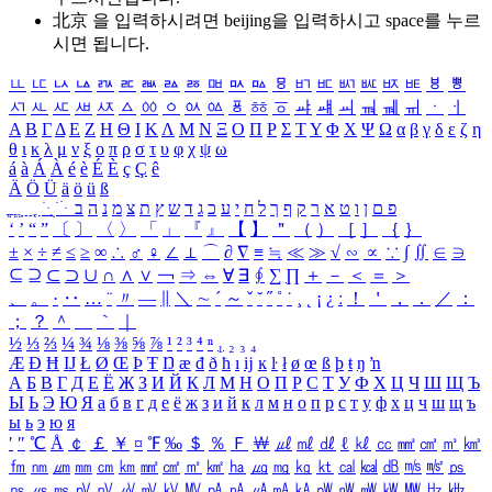
北京 을 입력하시려면
beijing
을 입력하시고 space를 누르
시면 됩니다.
ㅥ
ㅦ
ㅧ
ㅨ
ㅩ
ㅪ
ㅫ
ㅬ
ㅭ
ㅮ
ㅯ
ㅰ
ㅱ
ㅲ
ㅳ
ㅴ
ㅵ
ㅶ
ㅷ
ㅸ
ㅹ
ㅺ
ㅻ
ㅼ
ㅽ
ㅾ
ㅿ
ㆀ
ㆁ
ㆂ
ㆃ
ㆄ
ㆅ
ㆆ
ㆇ
ㆈ
ㆉ
ㆊ
ㆋ
ㆌ
ㆍ
ㆎ
Α
Β
Γ
Δ
Ε
Ζ
Η
Θ
Ι
Κ
Λ
Μ
Ν
Ξ
Ο
Π
Ρ
Σ
Τ
Υ
Φ
Χ
Ψ
Ω
α
β
γ
δ
ε
ζ
η
θ
ι
κ
λ
μ
ν
ξ
ο
π
ρ
σ
τ
υ
φ
χ
ψ
ω
á
à
Á
À
é
è
É
È
ç
Ç
ê
Ä
Ö
Ü
ä
ö
ü
ß
ְ
ֳ
ֲ
ֱ
ָ
ַ
ֵ
ֶ
ִ
ֹ
ּ
ֻ
ׂ
ׁ
ּ
ב
ה
נ
מ
צ
ת
ץ
ש
ד
ג
כ
ע
י
ח
ל
ך
ף
ק
ר
א
ט
ו
ן
ם
פ
‘
’
“
”
〔
〕
〈
〉
「
」
『
』
【
】
＂
（
）
［
］
｛
｝
±
×
÷
≠
≤
≥
∞
∴
♂
♀
∠
⊥
⌒
∂
∇
≡
≒
≪
≫
√
∽
∝
∵
∫
∬
∈
∋
⊆
⊇
⊂
⊃
∪
∩
∧
∨
￢
⇒
⇔
∀
∃
∮
∑
∏
＋
－
＜
＝
＞
、
。
·
‥
…
¨
〃
―
∥
＼
∼
´
～
ˇ
˘
˝
˚
˙
¸
˛
¡
¿
ː
！
＇
，
．
／
：
；
？
＾
＿
｀
｜
½
⅓
⅔
¼
¾
⅛
⅜
⅝
⅞
¹
²
³
⁴
ⁿ
₁
₂
₃
₄
Æ
Ð
Ħ
Ĳ
Ł
Ø
Œ
Þ
Ŧ
Ŋ
æ
đ
ð
ħ
ı
ĳ
ĸ
ŀ
ł
ø
œ
ß
þ
ŧ
ŋ
ŉ
А
Б
В
Г
Д
Е
Ё
Ж
З
И
Й
К
Л
М
Н
О
П
Р
С
Т
У
Ф
Х
Ц
Ч
Ш
Щ
Ъ
Ы
Ь
Э
Ю
Я
а
б
в
г
д
е
ё
ж
з
и
й
к
л
м
н
о
п
р
с
т
у
ф
х
ц
ч
ш
щ
ъ
ы
ь
э
ю
я
′
″
℃
Å
￠
￡
￥
¤
℉
‰
＄
％
Ｆ
￦
㎕
㎖
㎗
ℓ
㎘
㏄
㎣
㎤
㎥
㎦
㎙
㎚
㎛
㎜
㎝
㎞
㎟
㎠
㎡
㎢
㏊
㎍
㎎
㎏
㏏
㎈
㎉
㏈
㎧
㎨
㎰
㎱
㎲
㎳
㎴
㎵
㎶
㎷
㎸
㎹
㎀
㎁
㎂
㎃
㎄
㎺
㎻
㎽
㎾
㎿
㎐
㎑