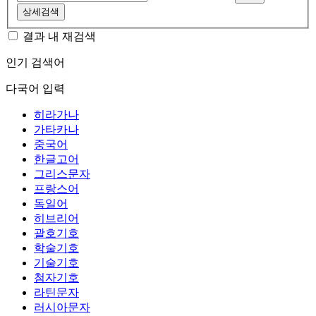
상세검색
결과 내 재검색
인기 검색어
다국어 입력
히라가나
가타카나
중국어
한글고어
그리스문자
프랑스어
독일어
히브리어
괄호기호
학술기호
기술기호
첨자기호
라틴문자
러시아문자