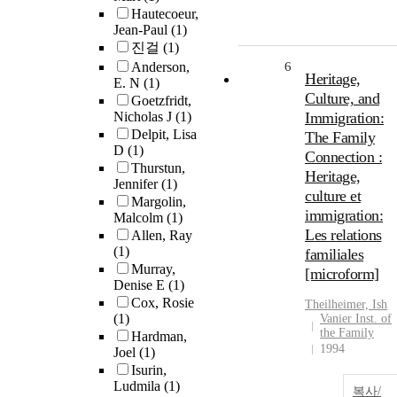
Hautecoeur,
Jean-Paul
(1)
진걸
(1)
Anderson,
6
Heritage,
E. N
(1)
Culture, and
Goetzfridt,
Nicholas J
(1)
Immigration:
Delpit, Lisa
The Family
D
(1)
Connection :
Thurstun,
Heritage,
Jennifer
(1)
culture et
Margolin,
immigration:
Malcolm
(1)
Les relations
Allen, Ray
(1)
familiales
Murray,
[microform]
Denise E
(1)
Cox, Rosie
Theilheimer, Ish
(1)
Vanier Inst. of
the Family
Hardman,
1994
Joel
(1)
Isurin,
Ludmila
(1)
복사/