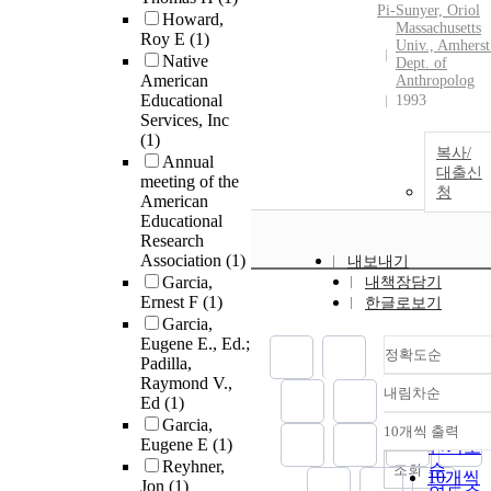
Pi-Sunyer, Oriol
Howard,
Massachusetts
Roy E
(1)
Univ., Amherst
Native
Dept. of
American
Anthropolog
Educational
1993
Services, Inc
(1)
복사/
Annual
대출신
meeting of the
청
American
Educational
Research
Association
(1)
내보내기
Garcia,
내책장담기
Ernest F
(1)
한글로보기
Garcia,
Eugene E., Ed.;
정확도순
Padilla,
Raymond V.,
내림차순
정확도
Ed
(1)
순
Garcia,
10개씩 출력
내림차
Eugene E
(1)
인기도
Reyhner,
순
조회
10개씩
Jon
(1)