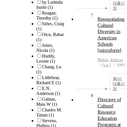
by Ludmila
대출신
Isurin
(1)
청
Reagan,
7
Timothy
(1)
Renegotiating
Sirles, Craig
Cultural
(1)
Diversity in
Otcu, Bahar
American
(1)
Schools
Jones,
[microform]
Nicola
(1)
Huddy,
Phelan, Patricia
Leonie
(1)
[s.n.]
1993
Chang, Lu
(1)
Littlebear,
복사/
Richard E
(1)
대출신
E.N.
청
Anderson
(1)
8
Gahtan,
Directory of
Maia W
(1)
Cultural
Charles M.
Resource
Tatum
(1)
Education
Stevens,
Programs at
Phillips
(1)