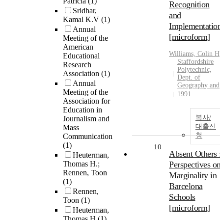
Patricia
(1)
Recognition
Sridhar,
and
Kamal K.V
(1)
Implementatio
Annual
[microform]
Meeting of the
American
Williams, Colin H
Educational
Staffordshire
Research
Polytechnic,
Association
(1)
Dept. of
Annual
Geography and
Meeting of the
1991
Association for
Education in
복사/
Journalism and
대출신
Mass
청
Communication
(1)
10
Absent Others 
Heuterman,
Thomas H.;
Perspectives o
Rennen, Toon
Marginality in
(1)
Barcelona
Rennen,
Schools
Toon
(1)
[microform]
Heuterman,
Thomas H
(1)