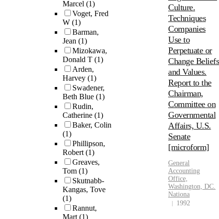
Marcel
(1)
Culture.
Voget, Fred
Techniques
W
(1)
Companies
Barman,
Use to
Jean
(1)
Perpetuate or
Mizokawa,
Donald T
(1)
Change Beliefs
Arden,
and Values.
Harvey
(1)
Report to the
Swadener,
Chairman,
Beth Blue
(1)
Committee on
Rudin,
Governmental
Catherine
(1)
Baker, Colin
Affairs, U.S.
(1)
Senate
Phillipson,
[microform]
Robert
(1)
Greaves,
General
Tom
(1)
Accounting
Office,
Skutnabb-
Washington, DC.
Kangas, Tove
Nationa
(1)
1992
Rannut,
Mart
(1)