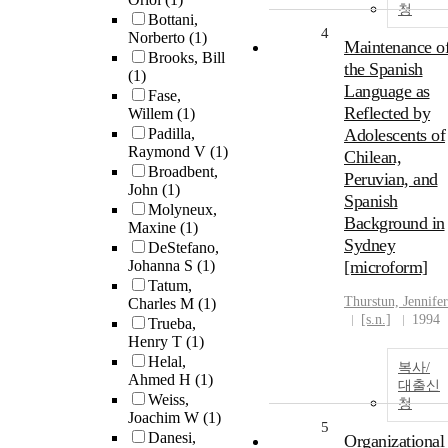
청
Bottani,
4
Norberto
(1)
Maintenance o
Brooks, Bill
the Spanish
(1)
Language as
Fase,
Reflected by
Willem
(1)
Padilla,
Adolescents of
Raymond V
(1)
Chilean,
Broadbent,
Peruvian, and
John
(1)
Spanish
Molyneux,
Background in
Maxine
(1)
Sydney
DeStefano,
Johanna S
(1)
[microform]
Tatum,
Thurstun, Jennifer
Charles M
(1)
[s.n.]
1994
Trueba,
Henry T
(1)
Helal,
복사/
Ahmed H
(1)
대출신
Weiss,
청
Joachim W
(1)
5
Danesi,
Organizational