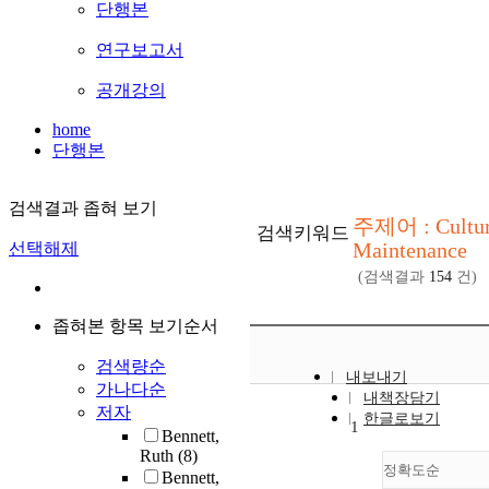
단행본
연구보고서
공개강의
home
단행본
검색결과 좁혀 보기
주제어 : Cultur
검색키워드
Maintenance
선택해제
(검색결과
154
건)
좁혀본 항목 보기순서
검색량순
내보내기
가나다순
내책장담기
저자
한글로보기
1
Bennett,
Ruth
(8)
정확도순
Bennett,