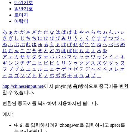
단위기호
일반기호
로마자
아랍어
あ
ぁ
か
が
さ
ざ
た
だ
な
は
ば
ぱ
ま
や
ゃ
ら
わ
ゎ
ん
い
ぃ
き
ぎ
し
じ
ち
ぢ
に
ひ
び
ぴ
み
り
う
ぅ
く
ぐ
す
ず
つ
づ
っ
ぬ
ふ
ぶ
ぷ
む
ゆ
ゅ
る
え
ぇ
け
げ
せ
ぜ
て
で
ね
へ
べ
ぺ
め
れ
お
ぉ
こ
ご
そ
ぞ
と
ど
の
ほ
ぼ
ぽ
も
よ
ょ
ろ
を
ア
ァ
カ
サ
ザ
タ
ダ
ナ
ハ
バ
パ
マ
ヤ
ャ
ラ
ワ
ヮ
ン
イ
ィ
キ
ギ
シ
ジ
チ
ヂ
ニ
ヒ
ビ
ピ
ミ
リ
ウ
ゥ
ク
グ
ス
ズ
ツ
ヅ
ッ
ヌ
フ
ブ
プ
ム
ユ
ュ
ル
エ
ェ
ケ
ゲ
セ
ゼ
テ
デ
ヘ
ベ
ペ
メ
レ
オ
ォ
コ
ゴ
ソ
ゾ
ト
ド
ノ
ホ
ボ
ポ
モ
ヨ
ョ
ロ
ヲ
―
http://chineseinput.net/
에서 pinyin(병음)방식으로 중국어를 변환
할 수 있습니다.
변환된 중국어를 복사하여 사용하시면 됩니다.
예시)
中文 을 입력하시려면
zhongwen
을 입력하시고 space를
누르시면됩니다.