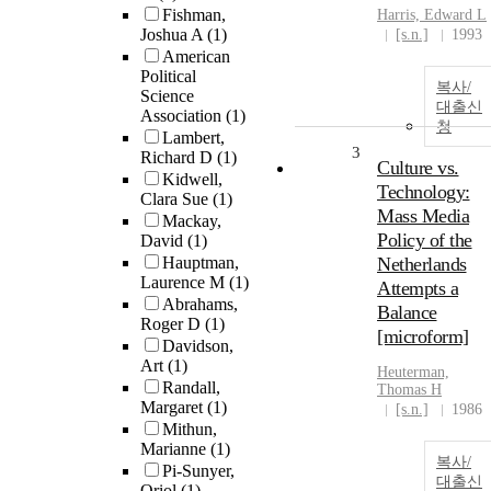
Fishman,
Harris, Edward L
Joshua A
(1)
[s.n.]
1993
American
Political
복사/
Science
대출신
Association
(1)
청
Lambert,
3
Richard D
(1)
Culture vs.
Kidwell,
Technology:
Clara Sue
(1)
Mass Media
Mackay,
Policy of the
David
(1)
Hauptman,
Netherlands
Laurence M
(1)
Attempts a
Abrahams,
Balance
Roger D
(1)
[microform]
Davidson,
Art
(1)
Heuterman,
Randall,
Thomas H
Margaret
(1)
[s.n.]
1986
Mithun,
Marianne
(1)
복사/
Pi-Sunyer,
대출신
Oriol
(1)