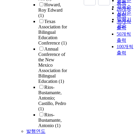
연도순
출력
Howard,
제목순
20개씩
Roy Edward
저자순
출력
(1)
발행기
Texas
30개씩
관순
Association for
출력
Bilingual
50개씩
Education
출력
Conference
(1)
100개씩
Annual
출력
Conference of
the New
Mexico
Association for
Bilingual
Education
(1)
Rios-
Bustamante,
Antonio;
Castillo, Pedro
(1)
Rios-
Bustamante,
Antonio
(1)
발행연도