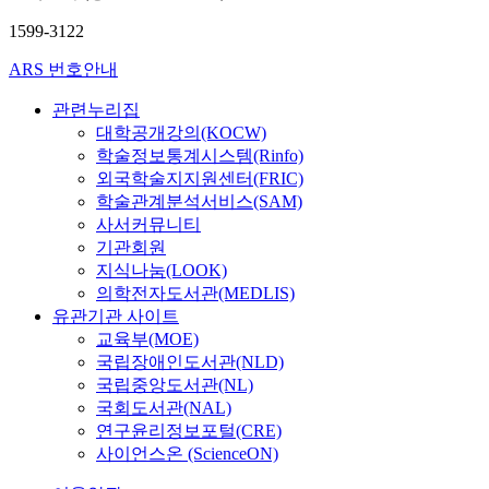
1599-3122
ARS 번호안내
관련누리집
대학공개강의(KOCW)
학술정보통계시스템(Rinfo)
외국학술지지원센터(FRIC)
학술관계분석서비스(SAM)
사서커뮤니티
기관회원
지식나눔(LOOK)
의학전자도서관(MEDLIS)
유관기관 사이트
교육부(MOE)
국립장애인도서관(NLD)
국립중앙도서관(NL)
국회도서관(NAL)
연구윤리정보포털(CRE)
사이언스온 (ScienceON)