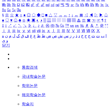
㎒
㎓
㎔
Ω
㏀
㏁
㎊
㎋
㎌
㏖
㏅
㎭
㎮
㎯
㏛
㎩
㎪
㎫
㎬
㏝
㏐
㏓
㏃
㏉
㏜
㏆
§
※
☆
★
○
●
◎
◇
◆
□
■
△
▽
→
←
↑
↓
↔
〓
◁
◀
▷
▶
♤
♠
♡
♥
♧
♣
⊙
◈
▣
◐
◑
▒
▤
▥
▨
▧
▦
▩
♨
☏
☎
☜
☞
¶
†
‡
↕
↗
↙
↖
↘
♭
♩
♪
♬
㉿
㈜
№
㏇
™
㏂
㏘
℡
＃
＆
＊
＠
ª
º
ⅰ
ⅱ
ⅲ
ⅳ
ⅴ
ⅵ
ⅶ
ⅷ
ⅸ
ⅹ
Ⅰ
Ⅱ
Ⅲ
Ⅳ
Ⅴ
Ⅵ
Ⅶ
Ⅷ
Ⅸ
Ⅹ
ا
ب
ت
ث
ج
ح
خ
د
ذ
ر
ز
س
ش
ص
ض
ط
ظ
ع
غ
ف
ق
ک
ل
م
ن
ه
و
ی
닫기
통합검색
국내학술논문
학위논문
해외학술논문
학술지