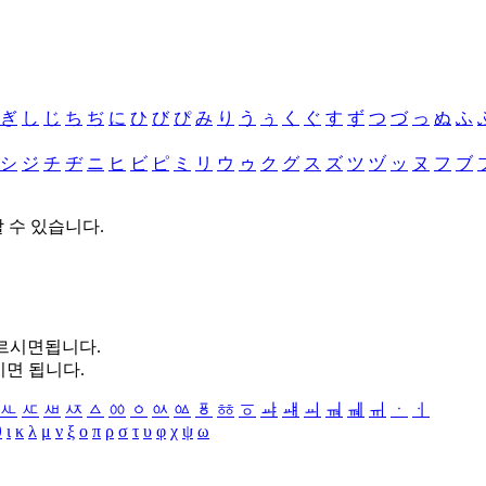
ぎ
し
じ
ち
ぢ
に
ひ
び
ぴ
み
り
う
ぅ
く
ぐ
す
ず
つ
づ
っ
ぬ
ふ
シ
ジ
チ
ヂ
ニ
ヒ
ビ
ピ
ミ
リ
ウ
ゥ
ク
グ
ス
ズ
ツ
ヅ
ッ
ヌ
フ
ブ
할 수 있습니다.
누르시면됩니다.
시면 됩니다.
ㅻ
ㅼ
ㅽ
ㅾ
ㅿ
ㆀ
ㆁ
ㆂ
ㆃ
ㆄ
ㆅ
ㆆ
ㆇ
ㆈ
ㆉ
ㆊ
ㆋ
ㆌ
ㆍ
ㆎ
θ
ι
κ
λ
μ
ν
ξ
ο
π
ρ
σ
τ
υ
φ
χ
ψ
ω