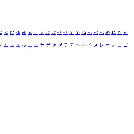
ぶ
ぷ
む
ゆ
ゅ
る
え
ぇ
け
げ
せ
ぜ
て
で
ね
へ
べ
ぺ
め
れ
お
ぉ
プ
ム
ユ
ュ
ル
エ
ェ
ケ
ゲ
セ
ゼ
テ
デ
ヘ
ベ
ペ
メ
レ
オ
ォ
コ
ゴ