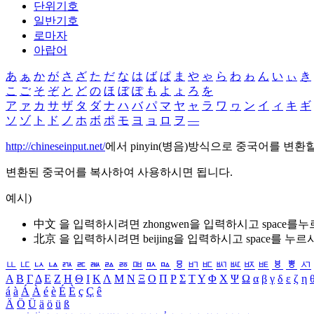
단위기호
일반기호
로마자
아랍어
あ
ぁ
か
が
さ
ざ
た
だ
な
は
ば
ぱ
ま
や
ゃ
ら
わ
ゎ
ん
い
ぃ
き
こ
ご
そ
ぞ
と
ど
の
ほ
ぼ
ぽ
も
よ
ょ
ろ
を
ア
ァ
カ
サ
ザ
タ
ダ
ナ
ハ
バ
パ
マ
ヤ
ャ
ラ
ワ
ヮ
ン
イ
ィ
キ
ギ
ソ
ゾ
ト
ド
ノ
ホ
ボ
ポ
モ
ヨ
ョ
ロ
ヲ
―
http://chineseinput.net/
에서 pinyin(병음)방식으로 중국어를 변환
변환된 중국어를 복사하여 사용하시면 됩니다.
예시)
中文 을 입력하시려면
zhongwen
을 입력하시고 space를
北京 을 입력하시려면
beijing
을 입력하시고 space를 누르
ㅥ
ㅦ
ㅧ
ㅨ
ㅩ
ㅪ
ㅫ
ㅬ
ㅭ
ㅮ
ㅯ
ㅰ
ㅱ
ㅲ
ㅳ
ㅴ
ㅵ
ㅶ
ㅷ
ㅸ
ㅹ
ㅺ
Α
Β
Γ
Δ
Ε
Ζ
Η
Θ
Ι
Κ
Λ
Μ
Ν
Ξ
Ο
Π
Ρ
Σ
Τ
Υ
Φ
Χ
Ψ
Ω
α
β
γ
δ
ε
ζ
η
á
à
Á
À
é
è
É
È
ç
Ç
ê
Ä
Ö
Ü
ä
ö
ü
ß