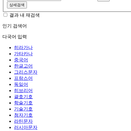
상세검색
결과 내 재검색
인기 검색어
다국어 입력
히라가나
가타카나
중국어
한글고어
그리스문자
프랑스어
독일어
히브리어
괄호기호
학술기호
기술기호
첨자기호
라틴문자
러시아문자