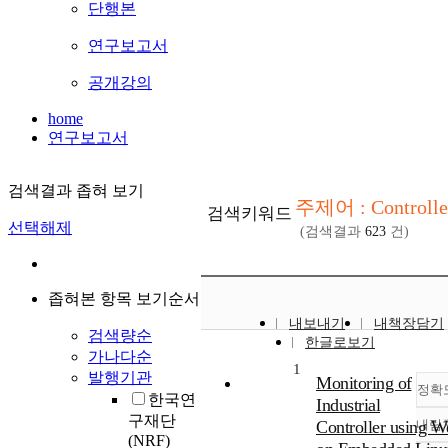
단행본
연구보고서
공개강의
home
연구보고서
검색결과 좁혀 보기
주제어 : Controlle
검색키워드
선택해제
(검색결과
623
건)
좁혀본 항목 보기순서
내보내기
내책장담기
검색량순
한글로보기
가나다순
1
발행기관
Monitoring of
정확
한국연
Industrial
구재단
Controller using W
내림
(NRF)