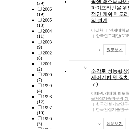
픽셀 래스터라이
(29)
파이프라인을 위
2006
적인 캐쉬 메모리
(19)
2005
의 설계
(13)
이길환
연세대학
2004
(11)
한국연구재단(NRF
2003
(9)
원문보기
2002
(8)
2001
6
(2)
소각로 성능향상
2000
제어기법 및 장치
(7)
구)
1999
(4)
이태원
,
김태형
,
최도
1998
국건설기술연구원
,
기
(12)
한국건설기술연구
1997
한국건설기술연
(10)
1996
(5)
원문보기