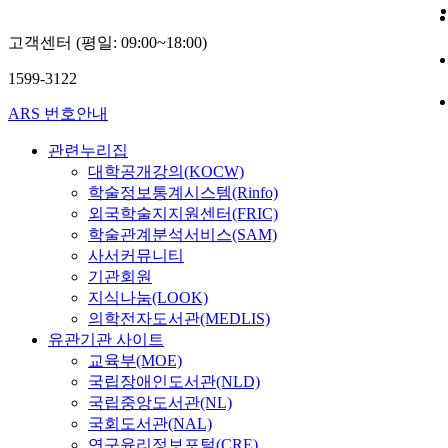
고객센터 (평일: 09:00~18:00)
1599-3122
ARS 번호안내
관련누리집
대학공개강의(KOCW)
학술정보통계시스템(Rinfo)
외국학술지지원센터(FRIC)
학술관계분석서비스(SAM)
사서커뮤니티
기관회원
지식나눔(LOOK)
의학전자도서관(MEDLIS)
유관기관 사이트
교육부(MOE)
국립장애인도서관(NLD)
국립중앙도서관(NL)
국회도서관(NAL)
연구윤리정보포털(CRE)