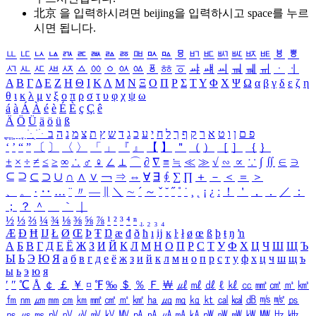
北京 을 입력하시려면
beijing
을 입력하시고 space를 누르
시면 됩니다.
ㅥ
ㅦ
ㅧ
ㅨ
ㅩ
ㅪ
ㅫ
ㅬ
ㅭ
ㅮ
ㅯ
ㅰ
ㅱ
ㅲ
ㅳ
ㅴ
ㅵ
ㅶ
ㅷ
ㅸ
ㅹ
ㅺ
ㅻ
ㅼ
ㅽ
ㅾ
ㅿ
ㆀ
ㆁ
ㆂ
ㆃ
ㆄ
ㆅ
ㆆ
ㆇ
ㆈ
ㆉ
ㆊ
ㆋ
ㆌ
ㆍ
ㆎ
Α
Β
Γ
Δ
Ε
Ζ
Η
Θ
Ι
Κ
Λ
Μ
Ν
Ξ
Ο
Π
Ρ
Σ
Τ
Υ
Φ
Χ
Ψ
Ω
α
β
γ
δ
ε
ζ
η
θ
ι
κ
λ
μ
ν
ξ
ο
π
ρ
σ
τ
υ
φ
χ
ψ
ω
á
à
Á
À
é
è
É
È
ç
Ç
ê
Ä
Ö
Ü
ä
ö
ü
ß
ְ
ֳ
ֲ
ֱ
ָ
ַ
ֵ
ֶ
ִ
ֹ
ּ
ֻ
ׂ
ׁ
ּ
ב
ה
נ
מ
צ
ת
ץ
ש
ד
ג
כ
ע
י
ח
ל
ך
ף
ק
ר
א
ט
ו
ן
ם
פ
‘
’
“
”
〔
〕
〈
〉
「
」
『
』
【
】
＂
（
）
［
］
｛
｝
±
×
÷
≠
≤
≥
∞
∴
♂
♀
∠
⊥
⌒
∂
∇
≡
≒
≪
≫
√
∽
∝
∵
∫
∬
∈
∋
⊆
⊇
⊂
⊃
∪
∩
∧
∨
￢
⇒
⇔
∀
∃
∮
∑
∏
＋
－
＜
＝
＞
、
。
·
‥
…
¨
〃
―
∥
＼
∼
´
～
ˇ
˘
˝
˚
˙
¸
˛
¡
¿
ː
！
＇
，
．
／
：
；
？
＾
＿
｀
｜
½
⅓
⅔
¼
¾
⅛
⅜
⅝
⅞
¹
²
³
⁴
ⁿ
₁
₂
₃
₄
Æ
Ð
Ħ
Ĳ
Ł
Ø
Œ
Þ
Ŧ
Ŋ
æ
đ
ð
ħ
ı
ĳ
ĸ
ŀ
ł
ø
œ
ß
þ
ŧ
ŋ
ŉ
А
Б
В
Г
Д
Е
Ё
Ж
З
И
Й
К
Л
М
Н
О
П
Р
С
Т
У
Ф
Х
Ц
Ч
Ш
Щ
Ъ
Ы
Ь
Э
Ю
Я
а
б
в
г
д
е
ё
ж
з
и
й
к
л
м
н
о
п
р
с
т
у
ф
х
ц
ч
ш
щ
ъ
ы
ь
э
ю
я
′
″
℃
Å
￠
￡
￥
¤
℉
‰
＄
％
Ｆ
￦
㎕
㎖
㎗
ℓ
㎘
㏄
㎣
㎤
㎥
㎦
㎙
㎚
㎛
㎜
㎝
㎞
㎟
㎠
㎡
㎢
㏊
㎍
㎎
㎏
㏏
㎈
㎉
㏈
㎧
㎨
㎰
㎱
㎲
㎳
㎴
㎵
㎶
㎷
㎸
㎹
㎀
㎁
㎂
㎃
㎄
㎺
㎻
㎽
㎾
㎿
㎐
㎑