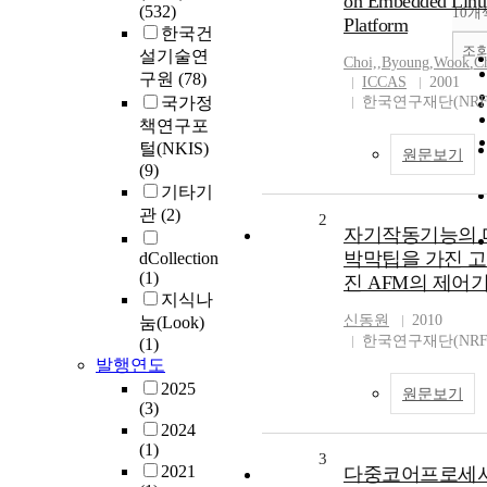
on Embedded Linu
(532)
10개
Platform
한국건
조
설기술연
Choi,
,
Byoung
,
Wook
,
C
구원
(78)
ICCAS
2001
국가정
한국연구재단(NRF
책연구포
털(NKIS)
원문보기
(9)
기타기
관
(2)
2
자기작동기능의 
박막팁을 가진 
dCollection
(1)
진 AFM의 제어
지식나
신동원
2010
눔(Look)
한국연구재단(NRF
(1)
발행연도
2025
원문보기
(3)
2024
(1)
3
2021
다중코어프로세서