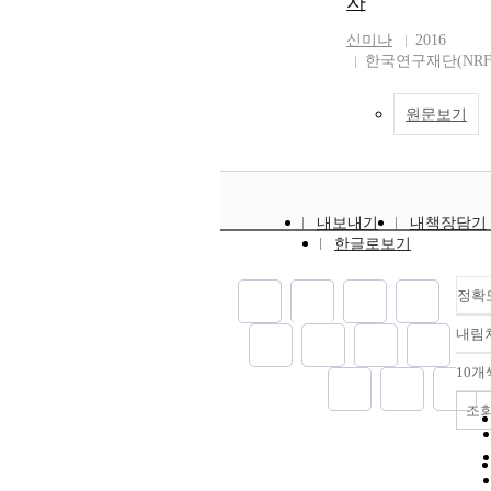
자
신미나
2016
한국연구재단(NRF
원문보기
내보내기
내책장담기
한글로보기
정확
내림
10개
조