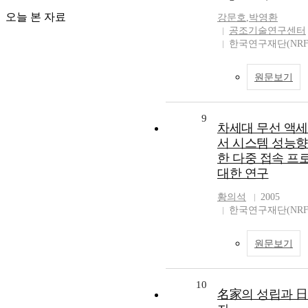
오늘 본 자료
강문호
,
박영환
공조기술연구센터
한국연구재단(NRF
원문보기
9
차세대 무선 액세
서 시스템 성능향
한 다중 접속 프
대한 연구
황의석
2005
한국연구재단(NRF
원문보기
10
名家의 성립과 日