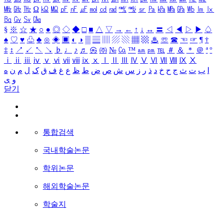
㎒
㎓
㎔
Ω
㏀
㏁
㎊
㎋
㎌
㏖
㏅
㎭
㎮
㎯
㏛
㎩
㎪
㎫
㎬
㏝
㏐
㏓
㏃
㏉
㏜
㏆
§
※
☆
★
○
●
◎
◇
◆
□
■
△
▽
→
←
↑
↓
↔
〓
◁
◀
▷
▶
♤
♠
♡
♥
♧
♣
⊙
◈
▣
◐
◑
▒
▤
▥
▨
▧
▦
▩
♨
☏
☎
☜
☞
¶
†
‡
↕
↗
↙
↖
↘
♭
♩
♪
♬
㉿
㈜
№
㏇
™
㏂
㏘
℡
＃
＆
＊
＠
ª
º
ⅰ
ⅱ
ⅲ
ⅳ
ⅴ
ⅵ
ⅶ
ⅷ
ⅸ
ⅹ
Ⅰ
Ⅱ
Ⅲ
Ⅳ
Ⅴ
Ⅵ
Ⅶ
Ⅷ
Ⅸ
Ⅹ
ا
ب
ت
ث
ج
ح
خ
د
ذ
ر
ز
س
ش
ص
ض
ط
ظ
ع
غ
ف
ق
ک
ل
م
ن
ه
و
ی
닫기
통합검색
국내학술논문
학위논문
해외학술논문
학술지