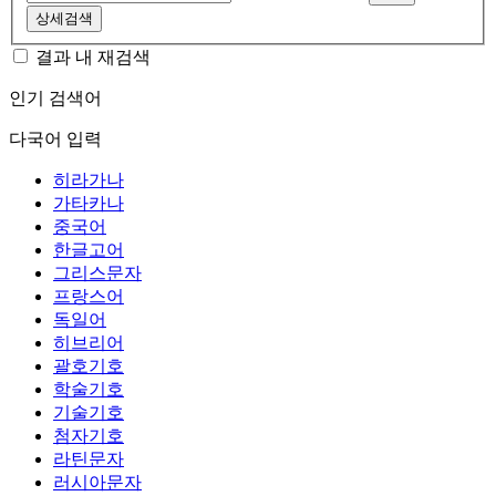
상세검색
결과 내 재검색
인기 검색어
다국어 입력
히라가나
가타카나
중국어
한글고어
그리스문자
프랑스어
독일어
히브리어
괄호기호
학술기호
기술기호
첨자기호
라틴문자
러시아문자