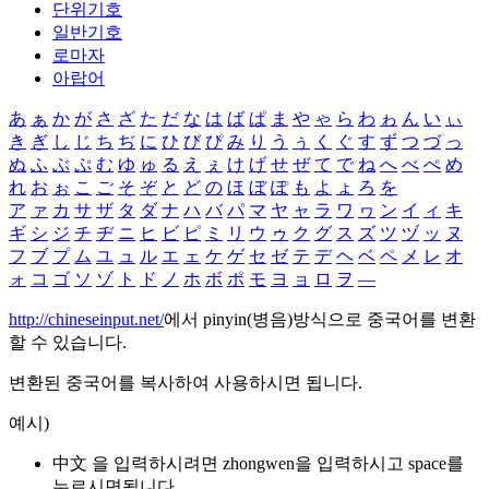
단위기호
일반기호
로마자
아랍어
あ
ぁ
か
が
さ
ざ
た
だ
な
は
ば
ぱ
ま
や
ゃ
ら
わ
ゎ
ん
い
ぃ
き
ぎ
し
じ
ち
ぢ
に
ひ
び
ぴ
み
り
う
ぅ
く
ぐ
す
ず
つ
づ
っ
ぬ
ふ
ぶ
ぷ
む
ゆ
ゅ
る
え
ぇ
け
げ
せ
ぜ
て
で
ね
へ
べ
ぺ
め
れ
お
ぉ
こ
ご
そ
ぞ
と
ど
の
ほ
ぼ
ぽ
も
よ
ょ
ろ
を
ア
ァ
カ
サ
ザ
タ
ダ
ナ
ハ
バ
パ
マ
ヤ
ャ
ラ
ワ
ヮ
ン
イ
ィ
キ
ギ
シ
ジ
チ
ヂ
ニ
ヒ
ビ
ピ
ミ
リ
ウ
ゥ
ク
グ
ス
ズ
ツ
ヅ
ッ
ヌ
フ
ブ
プ
ム
ユ
ュ
ル
エ
ェ
ケ
ゲ
セ
ゼ
テ
デ
ヘ
ベ
ペ
メ
レ
オ
ォ
コ
ゴ
ソ
ゾ
ト
ド
ノ
ホ
ボ
ポ
モ
ヨ
ョ
ロ
ヲ
―
http://chineseinput.net/
에서 pinyin(병음)방식으로 중국어를 변환
할 수 있습니다.
변환된 중국어를 복사하여 사용하시면 됩니다.
예시)
中文 을 입력하시려면
zhongwen
을 입력하시고 space를
누르시면됩니다.