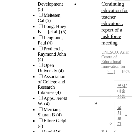
Continuing
Development
(5)
education for
Meltesen,
teacher
Cal
(5)
educators :
Long, Huey
report of a
B. ... [et al.]
(5)
task force
Lengrand,
meeting
Paul
(4)
Prytherch,
UNESCO. Asian
Raymond John
Centre of
(4)
Educational
Open
Innovation for
University
(4)
[s.n.]
1976
Association
of College and
복사/
Research
대출
Libraries
(4)
신청
Apps, Jerold
W.
(4)
9
목
Merriam,
차
Sharan B
(4)
보
Ettore Gelpi
기
(4)
Jerold W.