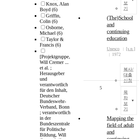
보
Knox, Alan
기
Boyd
(6)
Griffin,
(The)School
Colin
(6)
and
Osborne,
continuing
Michael
(6)
education
Taylor &
Francis
(6)
Unesco
[s.n.]
1972
[Projektgruppe,
Will Cremer ...
et al. ;
복사/
Herausgeber
대출
und
신청
verantwortlich
5
für den Inhalt,
목
Deutscher
차
Bundeswehr-
보
Verband, Bonn
기
; verantwortlich
Mapping the
in der
Bundeszentrale
field of adult
für Politische
and
Bildung, Will
continuing