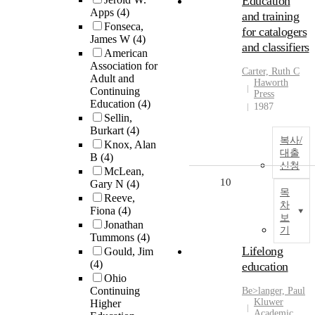
Education
Apps
(4)
and training
Fonseca,
for catalogers
James W
(4)
and classifiers
American
Association for
Carter, Ruth C
Adult and
Haworth
Continuing
Press
Education
(4)
1987
Sellin,
Burkart
(4)
복사/
Knox, Alan
대출
B
(4)
신청
McLean,
10
Gary N
(4)
목
Reeve,
차
Fiona
(4)
보
Jonathan
기
Tummons
(4)
Lifelong
Gould, Jim
(4)
education
Ohio
Continuing
Be>langer, Paul
Kluwer
Higher
Academic