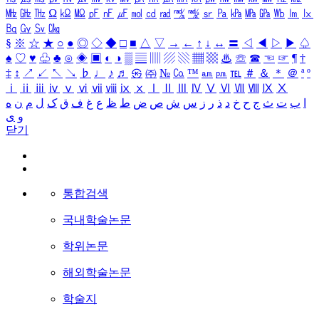
㎒
㎓
㎔
Ω
㏀
㏁
㎊
㎋
㎌
㏖
㏅
㎭
㎮
㎯
㏛
㎩
㎪
㎫
㎬
㏝
㏐
㏓
㏃
㏉
㏜
㏆
§
※
☆
★
○
●
◎
◇
◆
□
■
△
▽
→
←
↑
↓
↔
〓
◁
◀
▷
▶
♤
♠
♡
♥
♧
♣
⊙
◈
▣
◐
◑
▒
▤
▥
▨
▧
▦
▩
♨
☏
☎
☜
☞
¶
†
‡
↕
↗
↙
↖
↘
♭
♩
♪
♬
㉿
㈜
№
㏇
™
㏂
㏘
℡
＃
＆
＊
＠
ª
º
ⅰ
ⅱ
ⅲ
ⅳ
ⅴ
ⅵ
ⅶ
ⅷ
ⅸ
ⅹ
Ⅰ
Ⅱ
Ⅲ
Ⅳ
Ⅴ
Ⅵ
Ⅶ
Ⅷ
Ⅸ
Ⅹ
ا
ب
ت
ث
ج
ح
خ
د
ذ
ر
ز
س
ش
ص
ض
ط
ظ
ع
غ
ف
ق
ک
ل
م
ن
ه
و
ی
닫기
통합검색
국내학술논문
학위논문
해외학술논문
학술지