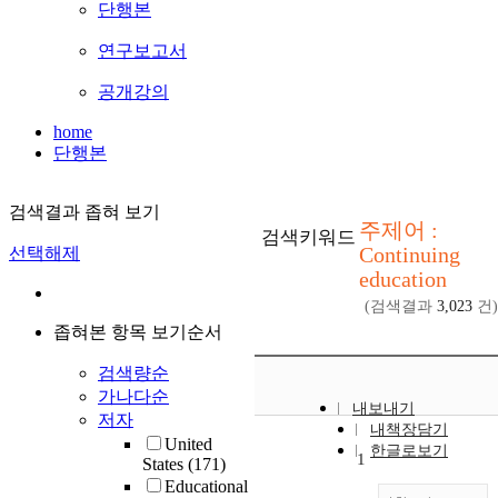
단행본
연구보고서
공개강의
home
단행본
검색결과 좁혀 보기
주제어 :
검색키워드
Continuing
선택해제
education
(검색결과
3,023
건)
좁혀본 항목 보기순서
검색량순
가나다순
내보내기
저자
내책장담기
United
한글로보기
1
States
(171)
Educational