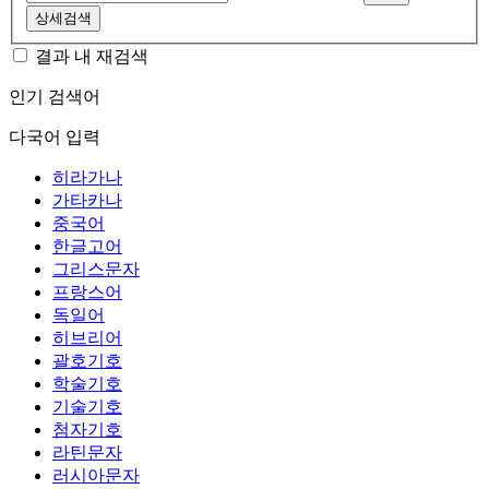
상세검색
결과 내 재검색
인기 검색어
다국어 입력
히라가나
가타카나
중국어
한글고어
그리스문자
프랑스어
독일어
히브리어
괄호기호
학술기호
기술기호
첨자기호
라틴문자
러시아문자