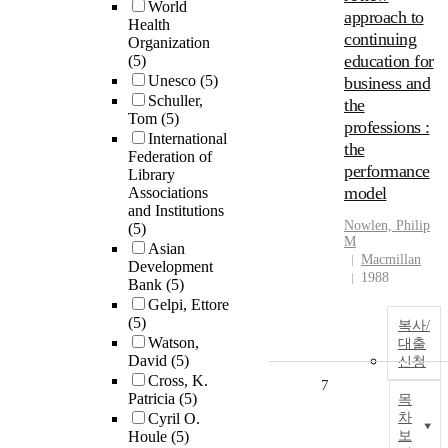
World
approach to
Health
continuing
Organization
education for
(5)
Unesco
(5)
business and
Schuller,
the
Tom
(5)
professions :
International
the
Federation of
performance
Library
model
Associations
and Institutions
Nowlen, Philip
(5)
M
Asian
Macmillan
Development
1988
Bank
(5)
Gelpi, Ettore
(5)
복사/
Watson,
대출
David
(5)
신청
Cross, K.
7
Patricia
(5)
목
Cyril O.
차
Houle
(5)
보