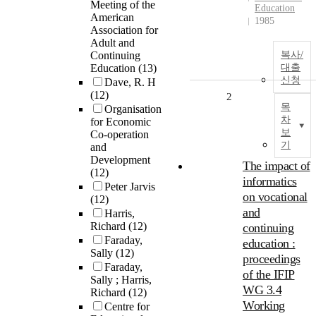
Meeting of the
Education
American
1985
Association for
Adult and
Continuing
복사/
Education
(13)
대출
신청
Dave, R. H
(12)
2
목
Organisation
차
for Economic
보
Co-operation
기
and
Development
The impact of
(12)
informatics
Peter Jarvis
on vocational
(12)
and
Harris,
Richard
(12)
continuing
Faraday,
education :
Sally
(12)
proceedings
Faraday,
of the IFIP
Sally ; Harris,
WG 3.4
Richard
(12)
Working
Centre for