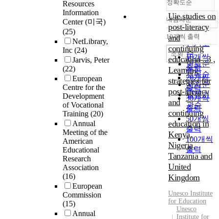
정확도순
Resources
Information
Uie studies on
내림차순
Center (미국)
정확도
post-literacy
(25)
순
10개씩 출력
and
내림차순
NetLibrary,
인기도
continuing
Inc
(24)
순
조회
10개씩
education . 3 ,
Jarvis, Peter
연도순
출력
(22)
Learning
제목순
20개씩
European
strategies for
저자순
Centre for the
출력
post-literacy
발행기
Development
30개씩
and
of Vocational
관순
출력
continuing
Training
(20)
50개씩
education in
Annual
출력
Meeting of the
Kenya,
100개씩
American
Nigeria,
출력
Educational
Tanzania and
Research
United
Association
(16)
Kingdom
European
Unesco Institute
Commission
for Education
(15)
Unesco
Annual
Institute for