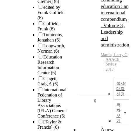
Cremer]
(6)
education : an
edited by
international
Frank Coffield
(6)
compendium
Coffield,
. Volume 3 ,
Frank
(6)
Leadership
Tummons,
and
Jonathan
(6)
administration
Longworth,
Norman
(6)
Martin, Larry G
Education
AAACE
Research
Stylus
Information
2017
Center
(6)
Clagett,
Craig A
(6)
복사/
대출
International
신청
Federation of
Library
6
Associations
목
(IFLA) General
차
Conference
(6)
보
기
[Taylor &
Francis]
(6)
A new