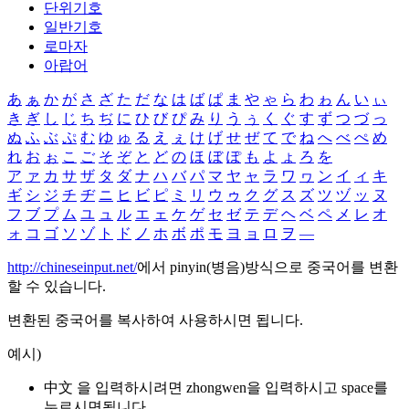
단위기호
일반기호
로마자
아랍어
あ
ぁ
か
が
さ
ざ
た
だ
な
は
ば
ぱ
ま
や
ゃ
ら
わ
ゎ
ん
い
ぃ
き
ぎ
し
じ
ち
ぢ
に
ひ
び
ぴ
み
り
う
ぅ
く
ぐ
す
ず
つ
づ
っ
ぬ
ふ
ぶ
ぷ
む
ゆ
ゅ
る
え
ぇ
け
げ
せ
ぜ
て
で
ね
へ
べ
ぺ
め
れ
お
ぉ
こ
ご
そ
ぞ
と
ど
の
ほ
ぼ
ぽ
も
よ
ょ
ろ
を
ア
ァ
カ
サ
ザ
タ
ダ
ナ
ハ
バ
パ
マ
ヤ
ャ
ラ
ワ
ヮ
ン
イ
ィ
キ
ギ
シ
ジ
チ
ヂ
ニ
ヒ
ビ
ピ
ミ
リ
ウ
ゥ
ク
グ
ス
ズ
ツ
ヅ
ッ
ヌ
フ
ブ
プ
ム
ユ
ュ
ル
エ
ェ
ケ
ゲ
セ
ゼ
テ
デ
ヘ
ベ
ペ
メ
レ
オ
ォ
コ
ゴ
ソ
ゾ
ト
ド
ノ
ホ
ボ
ポ
モ
ヨ
ョ
ロ
ヲ
―
http://chineseinput.net/
에서 pinyin(병음)방식으로 중국어를 변환
할 수 있습니다.
변환된 중국어를 복사하여 사용하시면 됩니다.
예시)
中文 을 입력하시려면
zhongwen
을 입력하시고 space를
누르시면됩니다.