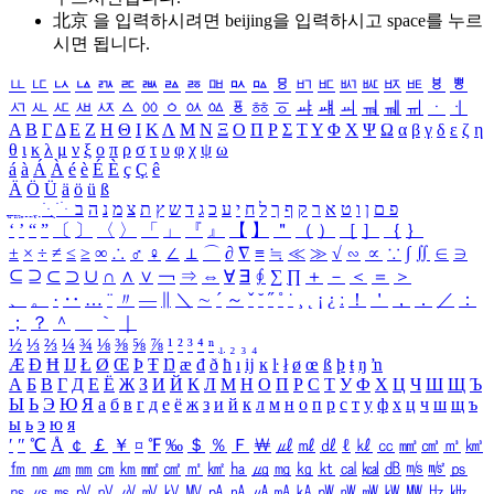
北京 을 입력하시려면
beijing
을 입력하시고 space를 누르
시면 됩니다.
ㅥ
ㅦ
ㅧ
ㅨ
ㅩ
ㅪ
ㅫ
ㅬ
ㅭ
ㅮ
ㅯ
ㅰ
ㅱ
ㅲ
ㅳ
ㅴ
ㅵ
ㅶ
ㅷ
ㅸ
ㅹ
ㅺ
ㅻ
ㅼ
ㅽ
ㅾ
ㅿ
ㆀ
ㆁ
ㆂ
ㆃ
ㆄ
ㆅ
ㆆ
ㆇ
ㆈ
ㆉ
ㆊ
ㆋ
ㆌ
ㆍ
ㆎ
Α
Β
Γ
Δ
Ε
Ζ
Η
Θ
Ι
Κ
Λ
Μ
Ν
Ξ
Ο
Π
Ρ
Σ
Τ
Υ
Φ
Χ
Ψ
Ω
α
β
γ
δ
ε
ζ
η
θ
ι
κ
λ
μ
ν
ξ
ο
π
ρ
σ
τ
υ
φ
χ
ψ
ω
á
à
Á
À
é
è
É
È
ç
Ç
ê
Ä
Ö
Ü
ä
ö
ü
ß
ְ
ֳ
ֲ
ֱ
ָ
ַ
ֵ
ֶ
ִ
ֹ
ּ
ֻ
ׂ
ׁ
ּ
ב
ה
נ
מ
צ
ת
ץ
ש
ד
ג
כ
ע
י
ח
ל
ך
ף
ק
ר
א
ט
ו
ן
ם
פ
‘
’
“
”
〔
〕
〈
〉
「
」
『
』
【
】
＂
（
）
［
］
｛
｝
±
×
÷
≠
≤
≥
∞
∴
♂
♀
∠
⊥
⌒
∂
∇
≡
≒
≪
≫
√
∽
∝
∵
∫
∬
∈
∋
⊆
⊇
⊂
⊃
∪
∩
∧
∨
￢
⇒
⇔
∀
∃
∮
∑
∏
＋
－
＜
＝
＞
、
。
·
‥
…
¨
〃
―
∥
＼
∼
´
～
ˇ
˘
˝
˚
˙
¸
˛
¡
¿
ː
！
＇
，
．
／
：
；
？
＾
＿
｀
｜
½
⅓
⅔
¼
¾
⅛
⅜
⅝
⅞
¹
²
³
⁴
ⁿ
₁
₂
₃
₄
Æ
Ð
Ħ
Ĳ
Ł
Ø
Œ
Þ
Ŧ
Ŋ
æ
đ
ð
ħ
ı
ĳ
ĸ
ŀ
ł
ø
œ
ß
þ
ŧ
ŋ
ŉ
А
Б
В
Г
Д
Е
Ё
Ж
З
И
Й
К
Л
М
Н
О
П
Р
С
Т
У
Ф
Х
Ц
Ч
Ш
Щ
Ъ
Ы
Ь
Э
Ю
Я
а
б
в
г
д
е
ё
ж
з
и
й
к
л
м
н
о
п
р
с
т
у
ф
х
ц
ч
ш
щ
ъ
ы
ь
э
ю
я
′
″
℃
Å
￠
￡
￥
¤
℉
‰
＄
％
Ｆ
￦
㎕
㎖
㎗
ℓ
㎘
㏄
㎣
㎤
㎥
㎦
㎙
㎚
㎛
㎜
㎝
㎞
㎟
㎠
㎡
㎢
㏊
㎍
㎎
㎏
㏏
㎈
㎉
㏈
㎧
㎨
㎰
㎱
㎲
㎳
㎴
㎵
㎶
㎷
㎸
㎹
㎀
㎁
㎂
㎃
㎄
㎺
㎻
㎽
㎾
㎿
㎐
㎑