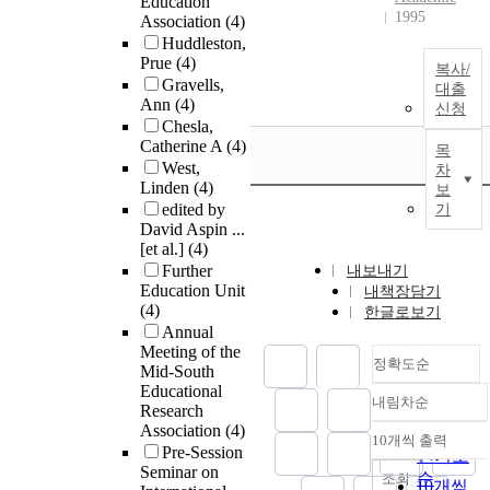
Education
1995
Association
(4)
Huddleston,
Prue
(4)
복사/
Gravells,
대출
Ann
(4)
신청
Chesla,
Catherine A
(4)
목
West,
차
Linden
(4)
보
edited by
기
David Aspin ...
[et al.]
(4)
Further
내보내기
Education Unit
내책장담기
(4)
한글로보기
Annual
Meeting of the
정확도순
Mid-South
Educational
내림차순
정확도
Research
Association
(4)
순
10개씩 출력
내림차순
Pre-Session
인기도
Seminar on
순
조회
10개씩