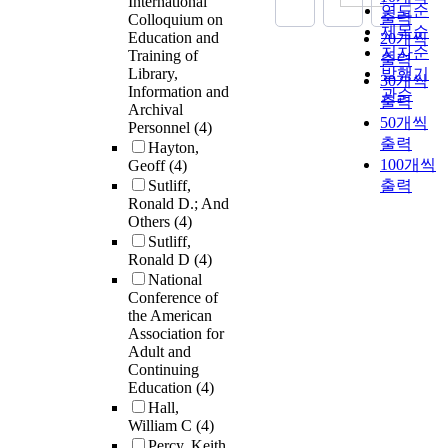
International
연도순
출력
Colloquium on
제목순
Education and
20개씩
저자순
Training of
출력
Library,
발행기
30개씩
Information and
관순
출력
Archival
50개씩
Personnel
(4)
출력
Hayton,
100개씩
Geoff
(4)
Sutliff,
출력
Ronald D.; And
Others
(4)
Sutliff,
Ronald D
(4)
National
Conference of
the American
Association for
Adult and
Continuing
Education
(4)
Hall,
William C
(4)
Percy, Keith