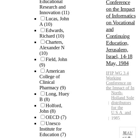
Educational
Conference
Research and
on the Impact
Innovation
(11)
of Informatics
Lucas, John
on Vocational
A
(10)
and
Edwards,
Continuing
Richard
(10)
Charters,
Education,
Alexander N
Jerusalem,
(10)
Israel, 14-18
Field, John
May, 1984
(9)
American
IFIP WG 3.4
College of
Working
Clinical
Conference on
Pharmacy
(9)
the Impact of In
North-
Long, Huey
Holland Sole
B
(8)
distributors
Holford,
for the
John
(8)
U.S.A. and
OECD
(7)
1985
Unesco
Institute for
복사/
Education
(7)