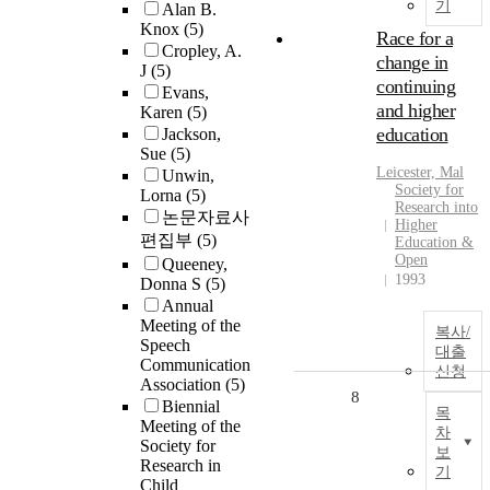
기
Alan B.
Knox
(5)
Race for a
Cropley, A.
change in
J
(5)
continuing
Evans,
and higher
Karen
(5)
education
Jackson,
Sue
(5)
Leicester, Mal
Unwin,
Society for
Lorna
(5)
Research into
논문자료사
Higher
편집부
(5)
Education &
Open
Queeney,
1993
Donna S
(5)
Annual
Meeting of the
복사/
Speech
대출
Communication
신청
Association
(5)
8
Biennial
목
Meeting of the
차
Society for
보
Research in
기
Child