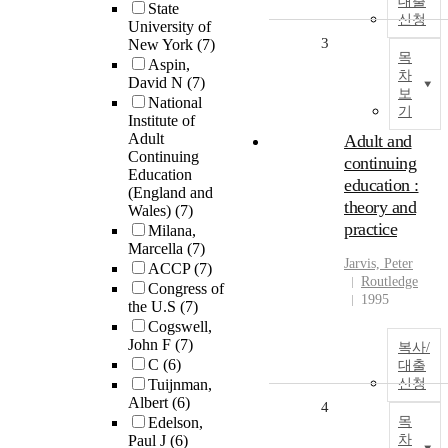
대출
State
신청
University of
3
New York
(7)
목
Aspin,
차
David N
(7)
보
National
기
Institute of
Adult
Adult and
Continuing
continuing
Education
education :
(England and
theory and
Wales)
(7)
practice
Milana,
Marcella
(7)
Jarvis, Peter
ACCP
(7)
Routledge
Congress of
1995
the U.S
(7)
Cogswell,
John F
(7)
복사/
C
(6)
대출
Tuijnman,
신청
Albert
(6)
4
Edelson,
목
Paul J
(6)
차