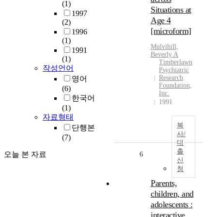
(1)
Situations at
1997
Age 4
(2)
[microform]
1996
(1)
Mulvihill,
1991
Beverly A
(1)
Timberlawn
작성언어
Psychiatric
Research
영어
Foundation,
(6)
Inc.
한국어
1991
(1)
자료형태
복
단행본
사/
(7)
대
출
오늘 본 자료
6
신
청
Parents,
children, and
adolescents :
interactive