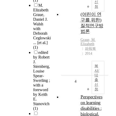
(1)
신
M.
청
Elizabeth
(어린이 연
Graue,
Daniel J.
구를 위한)
Walsh
질적연구방
with
법론
Deborah
Ceglowski
Graue, M.
... [et al.]
Elizabeth
(1)
파워북
edited
2014
by Robert
J.
복
Sternberg,
사/
Louise
대
Spear-
출
Swerling ;
4
신
with a
청
foreword
by Keith
Perspectives
E.
on learning
Stanovich
disabilities :
(1)
biological,