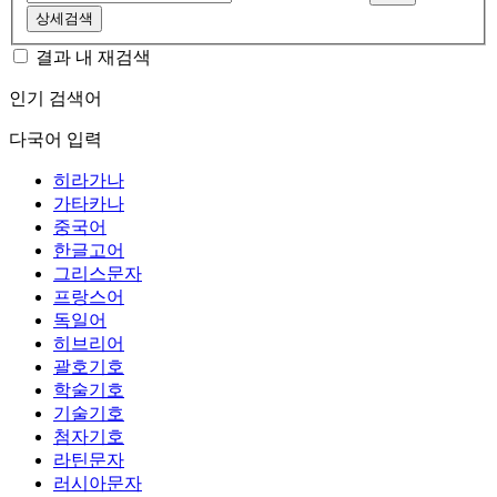
상세검색
결과 내 재검색
인기 검색어
다국어 입력
히라가나
가타카나
중국어
한글고어
그리스문자
프랑스어
독일어
히브리어
괄호기호
학술기호
기술기호
첨자기호
라틴문자
러시아문자