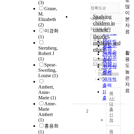
로
(3)
많
정확도순
Graue,
이
M.
Studying
내림차순
본
Elizabeth
정확도
children in
(2)
자
순
10개씩 출력
context :
이경화
내림차순
료
인기도
theories,
(1)
순
조회
10개씩
methods, and
연도순
출력
Sternberg,
ethics
제목순
활
Robert J
20개씩
저자순
(1)
용
Graue, M.
출력
Elizabeth
발행기
Spear-
도
30개씩
Sage
Swerling,
관순
높
출력
Publications
Louise
(1)
은
1998
50개씩
자
출력
Ambert,
료
100개씩
Anne-
복
Marie
(1)
출력
사/
Anne-
대
Marie
출
2
Ambert
신
(1)
청
홍용희
(1)
목