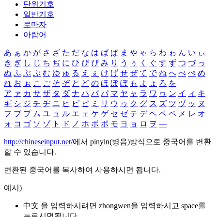
단위기호
일반기호
로마자
아랍어
あ
ぁ
か
が
さ
ざ
た
だ
な
は
ば
ぱ
ま
や
ゃ
ら
わ
ゎ
ん
い
ぃ
き
ぎ
し
じ
ち
ぢ
に
ひ
び
ぴ
み
り
う
ぅ
く
ぐ
す
ず
つ
づ
っ
ぬ
ふ
ぶ
ぷ
む
ゆ
ゅ
る
え
ぇ
け
げ
せ
ぜ
て
で
ね
へ
べ
ぺ
め
れ
お
ぉ
こ
ご
そ
ぞ
と
ど
の
ほ
ぼ
ぽ
も
よ
ょ
ろ
を
ア
ァ
カ
サ
ザ
タ
ダ
ナ
ハ
バ
パ
マ
ヤ
ャ
ラ
ワ
ヮ
ン
イ
ィ
キ
ギ
シ
ジ
チ
ヂ
ニ
ヒ
ビ
ピ
ミ
リ
ウ
ゥ
ク
グ
ス
ズ
ツ
ヅ
ッ
ヌ
フ
ブ
プ
ム
ユ
ュ
ル
エ
ェ
ケ
ゲ
セ
ゼ
テ
デ
ヘ
ベ
ペ
メ
レ
オ
ォ
コ
ゴ
ソ
ゾ
ト
ド
ノ
ホ
ボ
ポ
モ
ヨ
ョ
ロ
ヲ
―
http://chineseinput.net/
에서 pinyin(병음)방식으로 중국어를 변환
할 수 있습니다.
변환된 중국어를 복사하여 사용하시면 됩니다.
예시)
中文 을 입력하시려면
zhongwen
을 입력하시고 space를
누르시면됩니다.