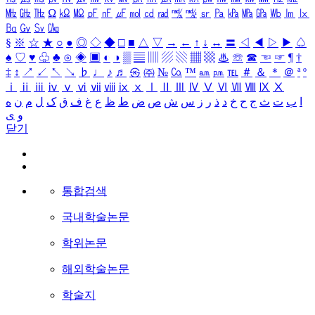
㎒
㎓
㎔
Ω
㏀
㏁
㎊
㎋
㎌
㏖
㏅
㎭
㎮
㎯
㏛
㎩
㎪
㎫
㎬
㏝
㏐
㏓
㏃
㏉
㏜
㏆
§
※
☆
★
○
●
◎
◇
◆
□
■
△
▽
→
←
↑
↓
↔
〓
◁
◀
▷
▶
♤
♠
♡
♥
♧
♣
⊙
◈
▣
◐
◑
▒
▤
▥
▨
▧
▦
▩
♨
☏
☎
☜
☞
¶
†
‡
↕
↗
↙
↖
↘
♭
♩
♪
♬
㉿
㈜
№
㏇
™
㏂
㏘
℡
＃
＆
＊
＠
ª
º
ⅰ
ⅱ
ⅲ
ⅳ
ⅴ
ⅵ
ⅶ
ⅷ
ⅸ
ⅹ
Ⅰ
Ⅱ
Ⅲ
Ⅳ
Ⅴ
Ⅵ
Ⅶ
Ⅷ
Ⅸ
Ⅹ
ا
ب
ت
ث
ج
ح
خ
د
ذ
ر
ز
س
ش
ص
ض
ط
ظ
ع
غ
ف
ق
ک
ل
م
ن
ه
و
ی
닫기
통합검색
국내학술논문
학위논문
해외학술논문
학술지