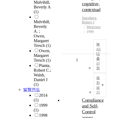
Mulvihill,
cognitive,
Beverly A
contextual
(1)
Sternberg,
Mulvihill,
Robert J
Beverly
Westview
A. ;
1999
Owen,
Margaret
복
Tresch
(1)
사/
Owen,
대
Margaret
출
Tresch
(1)
5
신
Pianta,
청
Robert C.;
Walsh,
목
Daniel J
차
(1)
보
발행연도
기
2014
Compliance
(1)
1999
and Self-
(1)
Control
1998
across