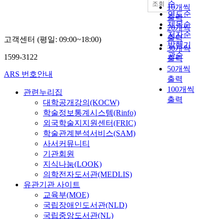
순
조회
10개씩
연도순
출력
제목순
20개씩
저자순
출력
고객센터 (평일: 09:00~18:00)
발행기
30개씩
관순
1599-3122
출력
50개씩
ARS 번호안내
출력
100개씩
관련누리집
출력
대학공개강의(KOCW)
학술정보통계시스템(Rinfo)
외국학술지지원센터(FRIC)
학술관계분석서비스(SAM)
사서커뮤니티
기관회원
지식나눔(LOOK)
의학전자도서관(MEDLIS)
유관기관 사이트
교육부(MOE)
국립장애인도서관(NLD)
국립중앙도서관(NL)