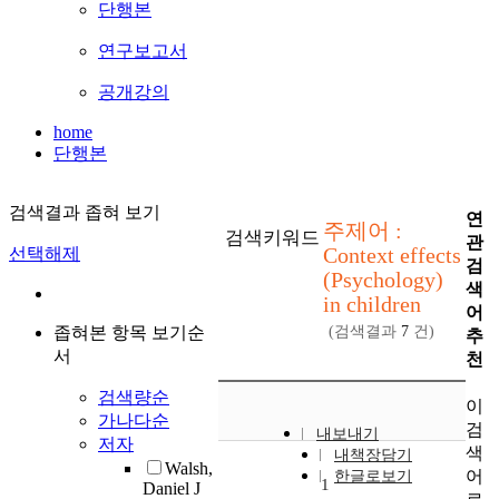
단행본
연구보고서
공개강의
home
단행본
검색결과 좁혀 보기
연
주제어 :
검색키워드
관
Context effects
선택해제
검
(Psychology)
색
in children
어
좁혀본 항목 보기순
(검색결과
7
건)
추
서
천
검색량순
이
가나다순
검
내보내기
저자
색
내책장담기
Walsh,
어
한글로보기
1
Daniel J