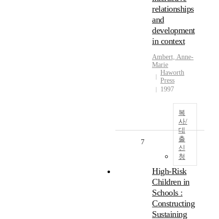
relationships
and
development
in context
Ambert, Anne-
Marie
Haworth
Press
1997
복
사/
대
출
7
신
청
High-Risk
Children in
Schools :
Constructing
Sustaining