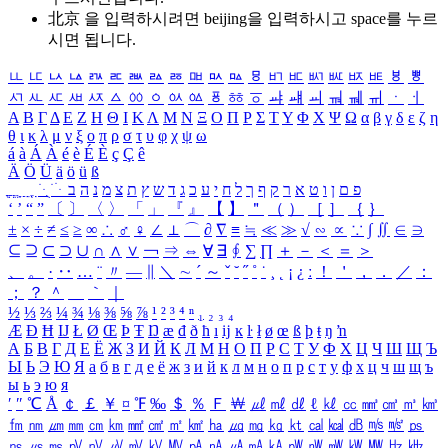
北京 을 입력하시려면
beijing
을 입력하시고 space를 누르
시면 됩니다.
ㅥ
ㅦ
ㅧ
ㅨ
ㅩ
ㅪ
ㅫ
ㅬ
ㅭ
ㅮ
ㅯ
ㅰ
ㅱ
ㅲ
ㅳ
ㅴ
ㅵ
ㅶ
ㅷ
ㅸ
ㅹ
ㅺ
ㅻ
ㅼ
ㅽ
ㅾ
ㅿ
ㆀ
ㆁ
ㆂ
ㆃ
ㆄ
ㆅ
ㆆ
ㆇ
ㆈ
ㆉ
ㆊ
ㆋ
ㆌ
ㆍ
ㆎ
Α
Β
Γ
Δ
Ε
Ζ
Η
Θ
Ι
Κ
Λ
Μ
Ν
Ξ
Ο
Π
Ρ
Σ
Τ
Υ
Φ
Χ
Ψ
Ω
α
β
γ
δ
ε
ζ
η
θ
ι
κ
λ
μ
ν
ξ
ο
π
ρ
σ
τ
υ
φ
χ
ψ
ω
á
à
Á
À
é
è
É
È
ç
Ç
ê
Ä
Ö
Ü
ä
ö
ü
ß
ְ
ֳ
ֲ
ֱ
ָ
ַ
ֵ
ֶ
ִ
ֹ
ּ
ֻ
ׂ
ׁ
ּ
ב
ה
נ
מ
צ
ת
ץ
ש
ד
ג
כ
ע
י
ח
ל
ך
ף
ק
ר
א
ט
ו
ן
ם
פ
‘
’
“
”
〔
〕
〈
〉
「
」
『
』
【
】
＂
（
）
［
］
｛
｝
±
×
÷
≠
≤
≥
∞
∴
♂
♀
∠
⊥
⌒
∂
∇
≡
≒
≪
≫
√
∽
∝
∵
∫
∬
∈
∋
⊆
⊇
⊂
⊃
∪
∩
∧
∨
￢
⇒
⇔
∀
∃
∮
∑
∏
＋
－
＜
＝
＞
、
。
·
‥
…
¨
〃
―
∥
＼
∼
´
～
ˇ
˘
˝
˚
˙
¸
˛
¡
¿
ː
！
＇
，
．
／
：
；
？
＾
＿
｀
｜
½
⅓
⅔
¼
¾
⅛
⅜
⅝
⅞
¹
²
³
⁴
ⁿ
₁
₂
₃
₄
Æ
Ð
Ħ
Ĳ
Ł
Ø
Œ
Þ
Ŧ
Ŋ
æ
đ
ð
ħ
ı
ĳ
ĸ
ŀ
ł
ø
œ
ß
þ
ŧ
ŋ
ŉ
А
Б
В
Г
Д
Е
Ё
Ж
З
И
Й
К
Л
М
Н
О
П
Р
С
Т
У
Ф
Х
Ц
Ч
Ш
Щ
Ъ
Ы
Ь
Э
Ю
Я
а
б
в
г
д
е
ё
ж
з
и
й
к
л
м
н
о
п
р
с
т
у
ф
х
ц
ч
ш
щ
ъ
ы
ь
э
ю
я
′
″
℃
Å
￠
￡
￥
¤
℉
‰
＄
％
Ｆ
￦
㎕
㎖
㎗
ℓ
㎘
㏄
㎣
㎤
㎥
㎦
㎙
㎚
㎛
㎜
㎝
㎞
㎟
㎠
㎡
㎢
㏊
㎍
㎎
㎏
㏏
㎈
㎉
㏈
㎧
㎨
㎰
㎱
㎲
㎳
㎴
㎵
㎶
㎷
㎸
㎹
㎀
㎁
㎂
㎃
㎄
㎺
㎻
㎽
㎾
㎿
㎐
㎑