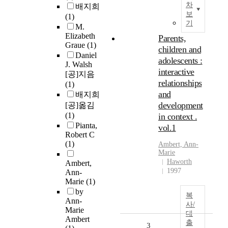
차
배지희
보
(1)
기
M.
Elizabeth
Parents,
Graue
(1)
children and
Daniel
adolescents :
J. Walsh
interactive
[공]지음
relationships
(1)
and
배지희
development
[공]옮김
(1)
in context .
Pianta,
vol.1
Robert C
(1)
Ambert, Ann-
Marie
Haworth
Ambert,
1997
Ann-
Marie
(1)
by
복
Ann-
사/
Marie
대
Ambert
출
3