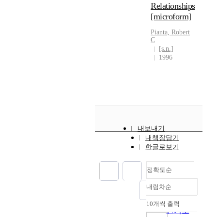
Relationships
[microform]
Pianta, Robert
C
[s.n.]
1996
내보내기
내책장담기
한글로보기
정확도순
내림차순
정확도
순
10개씩 출력
내림차순
인기도