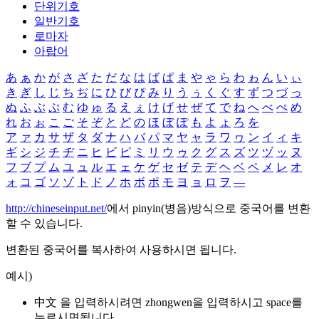
단위기호
일반기호
로마자
아랍어
あ
ぁ
か
が
さ
ざ
た
だ
な
は
ば
ぱ
ま
や
ゃ
ら
わ
ゎ
ん
い
ぃ
き
ぎ
し
じ
ち
ぢ
に
ひ
び
ぴ
み
り
う
ぅ
く
ぐ
す
ず
つ
づ
っ
ぬ
ふ
ぶ
ぷ
む
ゆ
ゅ
る
え
ぇ
け
げ
せ
ぜ
て
で
ね
へ
べ
ぺ
め
れ
お
ぉ
こ
ご
そ
ぞ
と
ど
の
ほ
ぼ
ぽ
も
よ
ょ
ろ
を
ア
ァ
カ
サ
ザ
タ
ダ
ナ
ハ
バ
パ
マ
ヤ
ャ
ラ
ワ
ヮ
ン
イ
ィ
キ
ギ
シ
ジ
チ
ヂ
ニ
ヒ
ビ
ピ
ミ
リ
ウ
ゥ
ク
グ
ス
ズ
ツ
ヅ
ッ
ヌ
フ
ブ
プ
ム
ユ
ュ
ル
エ
ェ
ケ
ゲ
セ
ゼ
テ
デ
ヘ
ベ
ペ
メ
レ
オ
ォ
コ
ゴ
ソ
ゾ
ト
ド
ノ
ホ
ボ
ポ
モ
ヨ
ョ
ロ
ヲ
―
http://chineseinput.net/
에서 pinyin(병음)방식으로 중국어를 변환
할 수 있습니다.
변환된 중국어를 복사하여 사용하시면 됩니다.
예시)
中文 을 입력하시려면
zhongwen
을 입력하시고 space를
누르시면됩니다.