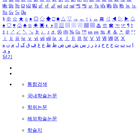
㎒
㎓
㎔
Ω
㏀
㏁
㎊
㎋
㎌
㏖
㏅
㎭
㎮
㎯
㏛
㎩
㎪
㎫
㎬
㏝
㏐
㏓
㏃
㏉
㏜
㏆
§
※
☆
★
○
●
◎
◇
◆
□
■
△
▽
→
←
↑
↓
↔
〓
◁
◀
▷
▶
♤
♠
♡
♥
♧
♣
⊙
◈
▣
◐
◑
▒
▤
▥
▨
▧
▦
▩
♨
☏
☎
☜
☞
¶
†
‡
↕
↗
↙
↖
↘
♭
♩
♪
♬
㉿
㈜
№
㏇
™
㏂
㏘
℡
＃
＆
＊
＠
ª
º
ⅰ
ⅱ
ⅲ
ⅳ
ⅴ
ⅵ
ⅶ
ⅷ
ⅸ
ⅹ
Ⅰ
Ⅱ
Ⅲ
Ⅳ
Ⅴ
Ⅵ
Ⅶ
Ⅷ
Ⅸ
Ⅹ
ا
ب
ت
ث
ج
ح
خ
د
ذ
ر
ز
س
ش
ص
ض
ط
ظ
ع
غ
ف
ق
ک
ل
م
ن
ه
و
ی
닫기
통합검색
국내학술논문
학위논문
해외학술논문
학술지