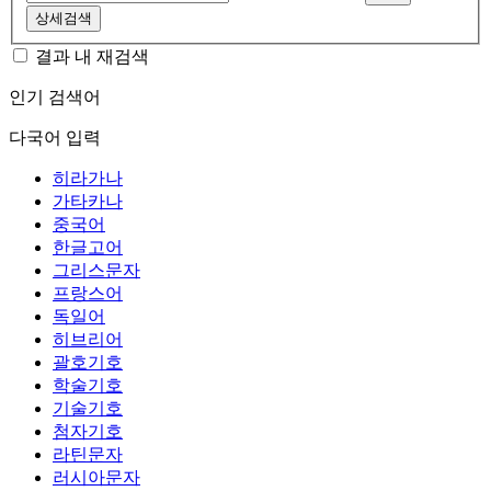
상세검색
결과 내 재검색
인기 검색어
다국어 입력
히라가나
가타카나
중국어
한글고어
그리스문자
프랑스어
독일어
히브리어
괄호기호
학술기호
기술기호
첨자기호
라틴문자
러시아문자