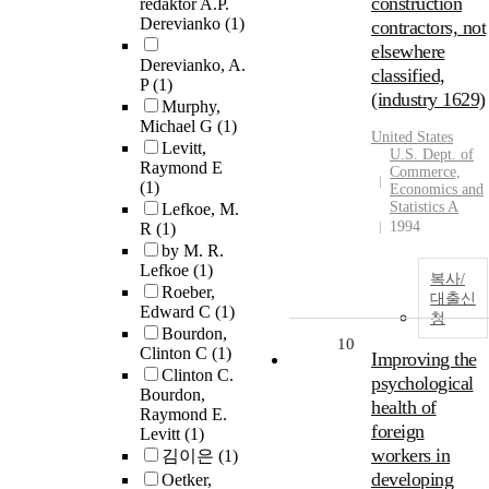
construction
redaktor A.P.
Derevianko
(1)
contractors, not
elsewhere
Derevianko, A.
classified,
P
(1)
(industry 1629)
Murphy,
Michael G
(1)
United States
Levitt,
U.S. Dept. of
Raymond E
Commerce,
(1)
Economics and
Statistics A
Lefkoe, M.
1994
R
(1)
by M. R.
Lefkoe
(1)
복사/
Roeber,
대출신
Edward C
(1)
청
Bourdon,
10
Clinton C
(1)
Improving the
Clinton C.
psychological
Bourdon,
health of
Raymond E.
foreign
Levitt
(1)
workers in
김이은
(1)
developing
Oetker,