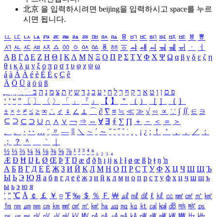
北京 을 입력하시려면
beijing
을 입력하시고 space를 누르
시면 됩니다.
ㅥ
ㅦ
ㅧ
ㅨ
ㅩ
ㅪ
ㅫ
ㅬ
ㅭ
ㅮ
ㅯ
ㅰ
ㅱ
ㅲ
ㅳ
ㅴ
ㅵ
ㅶ
ㅷ
ㅸ
ㅹ
ㅺ
ㅻ
ㅼ
ㅽ
ㅾ
ㅿ
ㆀ
ㆁ
ㆂ
ㆃ
ㆄ
ㆅ
ㆆ
ㆇ
ㆈ
ㆉ
ㆊ
ㆋ
ㆌ
ㆍ
ㆎ
Α
Β
Γ
Δ
Ε
Ζ
Η
Θ
Ι
Κ
Λ
Μ
Ν
Ξ
Ο
Π
Ρ
Σ
Τ
Υ
Φ
Χ
Ψ
Ω
α
β
γ
δ
ε
ζ
η
θ
ι
κ
λ
μ
ν
ξ
ο
π
ρ
σ
τ
υ
φ
χ
ψ
ω
á
à
Á
À
é
è
É
È
ç
Ç
ê
Ä
Ö
Ü
ä
ö
ü
ß
ְ
ֳ
ֲ
ֱ
ָ
ַ
ֵ
ֶ
ִ
ֹ
ּ
ֻ
ׂ
ׁ
ּ
ב
ה
נ
מ
צ
ת
ץ
ש
ד
ג
כ
ע
י
ח
ל
ך
ף
ק
ר
א
ט
ו
ן
ם
פ
‘
’
“
”
〔
〕
〈
〉
「
」
『
』
【
】
＂
（
）
［
］
｛
｝
±
×
÷
≠
≤
≥
∞
∴
♂
♀
∠
⊥
⌒
∂
∇
≡
≒
≪
≫
√
∽
∝
∵
∫
∬
∈
∋
⊆
⊇
⊂
⊃
∪
∩
∧
∨
￢
⇒
⇔
∀
∃
∮
∑
∏
＋
－
＜
＝
＞
、
。
·
‥
…
¨
〃
―
∥
＼
∼
´
～
ˇ
˘
˝
˚
˙
¸
˛
¡
¿
ː
！
＇
，
．
／
：
；
？
＾
＿
｀
｜
½
⅓
⅔
¼
¾
⅛
⅜
⅝
⅞
¹
²
³
⁴
ⁿ
₁
₂
₃
₄
Æ
Ð
Ħ
Ĳ
Ł
Ø
Œ
Þ
Ŧ
Ŋ
æ
đ
ð
ħ
ı
ĳ
ĸ
ŀ
ł
ø
œ
ß
þ
ŧ
ŋ
ŉ
А
Б
В
Г
Д
Е
Ё
Ж
З
И
Й
К
Л
М
Н
О
П
Р
С
Т
У
Ф
Х
Ц
Ч
Ш
Щ
Ъ
Ы
Ь
Э
Ю
Я
а
б
в
г
д
е
ё
ж
з
и
й
к
л
м
н
о
п
р
с
т
у
ф
х
ц
ч
ш
щ
ъ
ы
ь
э
ю
я
′
″
℃
Å
￠
￡
￥
¤
℉
‰
＄
％
Ｆ
￦
㎕
㎖
㎗
ℓ
㎘
㏄
㎣
㎤
㎥
㎦
㎙
㎚
㎛
㎜
㎝
㎞
㎟
㎠
㎡
㎢
㏊
㎍
㎎
㎏
㏏
㎈
㎉
㏈
㎧
㎨
㎰
㎱
㎲
㎳
㎴
㎵
㎶
㎷
㎸
㎹
㎀
㎁
㎂
㎃
㎄
㎺
㎻
㎽
㎾
㎿
㎐
㎑