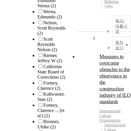
Edmundo
Balkema
Werna
(2)
1999
Werna,
Edmundo
(2)
복사/
Nelson,
대출신
Scott Reynolds
청
(2)
3
Scott
목차
Reynolds
보기
Nelson
(2)
Riemer,
Measures to
Jeffrey W
(2)
overcome
California
obstacles to the
State Board of
observance in
Corrections
(2)
the
Fortney,
Clarence
(2)
construction
Kaltwasser,
industry of ILO
Stan
(2)
standards
Fortney,
Clarence ... [et
International
al.]
(2)
Labour
Organisation
Bronner,
International
Ulrike
(2)
Labour