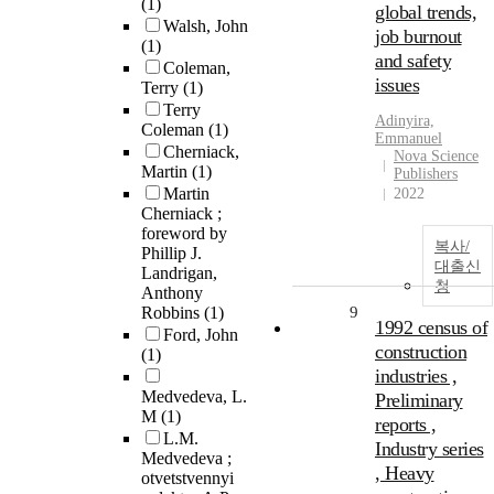
(1)
global trends,
Walsh, John
job burnout
(1)
and safety
Coleman,
issues
Terry
(1)
Terry
Adinyira,
Coleman
(1)
Emmanuel
Cherniack,
Nova Science
Martin
(1)
Publishers
Martin
2022
Cherniack ;
foreword by
복사/
Phillip J.
대출신
Landrigan,
청
Anthony
Robbins
(1)
9
1992 census of
Ford, John
construction
(1)
industries ,
Medvedeva, L.
Preliminary
M
(1)
reports ,
L.M.
Industry series
Medvedeva ;
, Heavy
otvetstvennyi