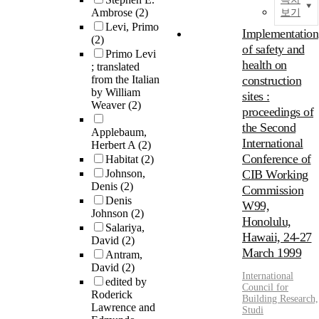
Ambrose
(2)
보기
Levi, Primo
Implementation
(2)
of safety and
Primo Levi
health on
; translated
from the Italian
construction
by William
sites :
Weaver
(2)
proceedings of
the Second
Applebaum,
International
Herbert A
(2)
Conference of
Habitat
(2)
Johnson,
CIB Working
Denis
(2)
Commission
Denis
W99,
Johnson
(2)
Honolulu,
Salariya,
Hawaii, 24-27
David
(2)
March 1999
Antram,
David
(2)
International
edited by
Council for
Roderick
Building Research,
Lawrence and
Studi