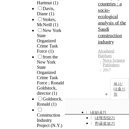
Hartmut
(1)
countries : a
Davis,
socio-
Diane
(1)
ecological
Stokes,
analysis of the
McNeill
(1)
Saudi
New York
construction
State
Organized
industry
Crime Task
Force
(1)
Alrasheed,
Haitham
from the
Nova Science
New York
Publishers
State
2017
Organized
Crime Task
Force ; Ronald
복사/
Goldstock,
대출신
director
(1)
청
Goldstock,
Ronald
(1)
내보내기
Construction
내책장담기
Industry
한글로보기
Project (N.Y.)