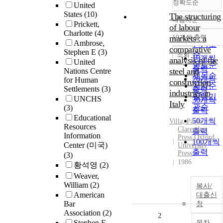
정확도순
United
States
(10)
The structuring
내림차순
정확도
Prickett,
of labour
Charlotte
(4)
순
markets : a
10개씩 출력
내림차
Ambrose,
인기도
comparative
Stephen E
(3)
순
조회
10개씩
analysis of the
United
연도순
출력
steel and
Nations Centre
제목순
20개씩
for Human
construction
저자순
Settlements
(3)
출력
industries in
발행기
UNCHS
30개씩
Italy
관순
(3)
출력
Educational
50개씩
Villa, Paola
Resources
Clarendon
출력
Information
Press Oxford
100개씩
Center (미국)
University
출력
Press
(3)
1986
황석영
(2)
Weaver,
William
(2)
복사/
American
대출신
Bar
청
Association
(2)
2
Stephen E.
목차