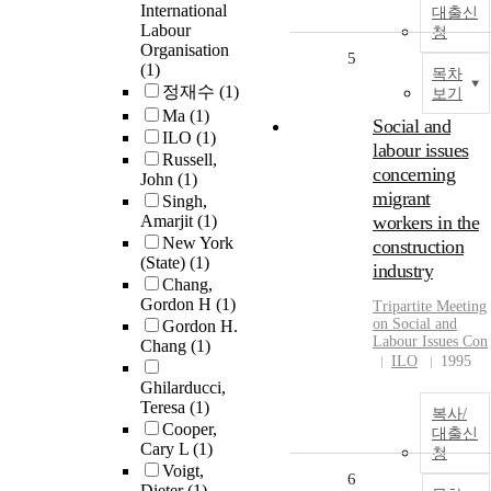
International
대출신
Labour
청
Organisation
5
(1)
목차
정재수
(1)
보기
Ma
(1)
Social and
ILO
(1)
labour issues
Russell,
concerning
John
(1)
migrant
Singh,
Amarjit
(1)
workers in the
New York
construction
(State)
(1)
industry
Chang,
Gordon H
(1)
Tripartite Meeting
on Social and
Gordon H.
Labour Issues Con
Chang
(1)
ILO
1995
Ghilarducci,
Teresa
(1)
복사/
Cooper,
대출신
Cary L
(1)
청
Voigt,
6
Dieter
(1)