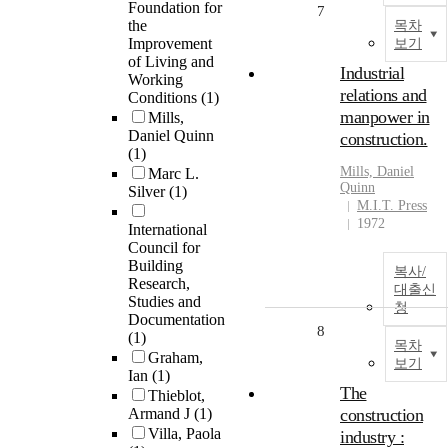
Foundation for
7
the
목차
Improvement
보기
of Living and
Industrial
Working
relations and
Conditions
(1)
manpower in
Mills,
Daniel Quinn
construction.
(1)
Mills, Daniel
Marc L.
Quinn
Silver
(1)
M.I.T. Press
1972
International
Council for
Building
복사/
Research,
대출신
Studies and
청
Documentation
8
(1)
목차
Graham,
보기
Ian
(1)
The
Thieblot,
Armand J
(1)
construction
Villa, Paola
industry :