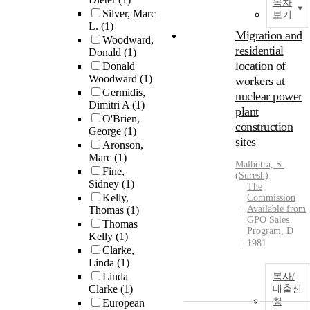
목차
Silver, Marc
보기
L.
(1)
Migration and
Woodward,
residential
Donald
(1)
location of
Donald
Woodward
(1)
workers at
Germidis,
nuclear power
Dimitri A
(1)
plant
O'Brien,
construction
George
(1)
sites
Aronson,
Marc
(1)
Malhotra, S.
Fine,
(Suresh)
Sidney
(1)
The
Kelly,
Commission
Available from
Thomas
(1)
GPO Sales
Thomas
Program, D
Kelly
(1)
1981
Clarke,
Linda
(1)
Linda
복사/
Clarke
(1)
대출신
청
European