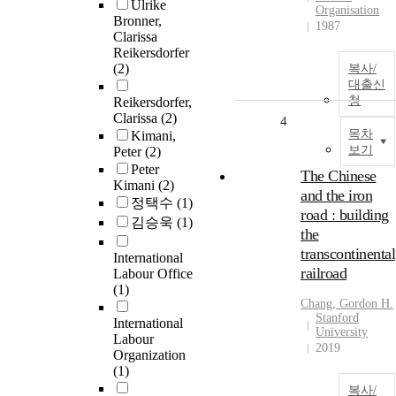
Ulrike
Organisation
Bronner,
1987
Clarissa
Reikersdorfer
(2)
복사/
대출신
청
Reikersdorfer,
Clarissa
(2)
4
목차
Kimani,
보기
Peter
(2)
Peter
The Chinese
Kimani
(2)
and the iron
정택수
(1)
road : building
김승욱
(1)
the
transcontinental
International
railroad
Labour Office
(1)
Chang, Gordon H.
Stanford
International
University
Labour
2019
Organization
(1)
복사/