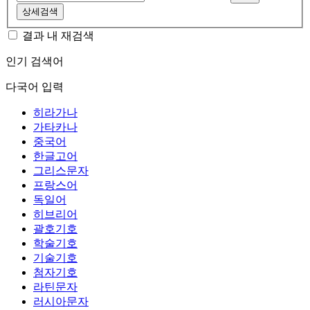
상세검색
결과 내 재검색
인기 검색어
다국어 입력
히라가나
가타카나
중국어
한글고어
그리스문자
프랑스어
독일어
히브리어
괄호기호
학술기호
기술기호
첨자기호
라틴문자
러시아문자