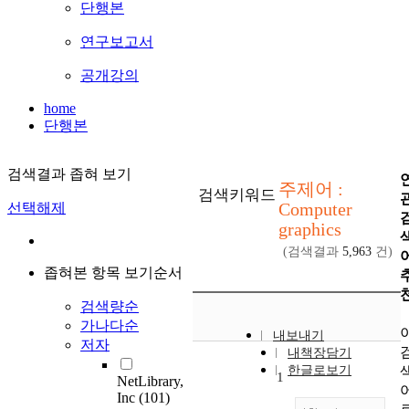
단행본
연구보고서
공개강의
home
단행본
검색결과 좁혀 보기
주제어 :
검색키워드
Computer
선택해제
graphics
(검색결과
5,963
건)
좁혀본 항목 보기순서
검색량순
가나다순
내보내기
저자
내책장담기
한글로보기
1
NetLibrary,
Inc
(101)