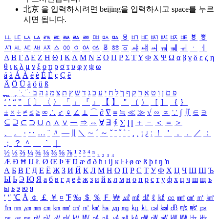
北京 을 입력하시려면
beijing
을 입력하시고 space를 누르
시면 됩니다.
ㅥ
ㅦ
ㅧ
ㅨ
ㅩ
ㅪ
ㅫ
ㅬ
ㅭ
ㅮ
ㅯ
ㅰ
ㅱ
ㅲ
ㅳ
ㅴ
ㅵ
ㅶ
ㅷ
ㅸ
ㅹ
ㅺ
ㅻ
ㅼ
ㅽ
ㅾ
ㅿ
ㆀ
ㆁ
ㆂ
ㆃ
ㆄ
ㆅ
ㆆ
ㆇ
ㆈ
ㆉ
ㆊ
ㆋ
ㆌ
ㆍ
ㆎ
Α
Β
Γ
Δ
Ε
Ζ
Η
Θ
Ι
Κ
Λ
Μ
Ν
Ξ
Ο
Π
Ρ
Σ
Τ
Υ
Φ
Χ
Ψ
Ω
α
β
γ
δ
ε
ζ
η
θ
ι
κ
λ
μ
ν
ξ
ο
π
ρ
σ
τ
υ
φ
χ
ψ
ω
á
à
Á
À
é
è
É
È
ç
Ç
ê
Ä
Ö
Ü
ä
ö
ü
ß
ְ
ֳ
ֲ
ֱ
ָ
ַ
ֵ
ֶ
ִ
ֹ
ּ
ֻ
ׂ
ׁ
ּ
ב
ה
נ
מ
צ
ת
ץ
ש
ד
ג
כ
ע
י
ח
ל
ך
ף
ק
ר
א
ט
ו
ן
ם
פ
‘
’
“
”
〔
〕
〈
〉
「
」
『
』
【
】
＂
（
）
［
］
｛
｝
±
×
÷
≠
≤
≥
∞
∴
♂
♀
∠
⊥
⌒
∂
∇
≡
≒
≪
≫
√
∽
∝
∵
∫
∬
∈
∋
⊆
⊇
⊂
⊃
∪
∩
∧
∨
￢
⇒
⇔
∀
∃
∮
∑
∏
＋
－
＜
＝
＞
、
。
·
‥
…
¨
〃
―
∥
＼
∼
´
～
ˇ
˘
˝
˚
˙
¸
˛
¡
¿
ː
！
＇
，
．
／
：
；
？
＾
＿
｀
｜
½
⅓
⅔
¼
¾
⅛
⅜
⅝
⅞
¹
²
³
⁴
ⁿ
₁
₂
₃
₄
Æ
Ð
Ħ
Ĳ
Ł
Ø
Œ
Þ
Ŧ
Ŋ
æ
đ
ð
ħ
ı
ĳ
ĸ
ŀ
ł
ø
œ
ß
þ
ŧ
ŋ
ŉ
А
Б
В
Г
Д
Е
Ё
Ж
З
И
Й
К
Л
М
Н
О
П
Р
С
Т
У
Ф
Х
Ц
Ч
Ш
Щ
Ъ
Ы
Ь
Э
Ю
Я
а
б
в
г
д
е
ё
ж
з
и
й
к
л
м
н
о
п
р
с
т
у
ф
х
ц
ч
ш
щ
ъ
ы
ь
э
ю
я
′
″
℃
Å
￠
￡
￥
¤
℉
‰
＄
％
Ｆ
￦
㎕
㎖
㎗
ℓ
㎘
㏄
㎣
㎤
㎥
㎦
㎙
㎚
㎛
㎜
㎝
㎞
㎟
㎠
㎡
㎢
㏊
㎍
㎎
㎏
㏏
㎈
㎉
㏈
㎧
㎨
㎰
㎱
㎲
㎳
㎴
㎵
㎶
㎷
㎸
㎹
㎀
㎁
㎂
㎃
㎄
㎺
㎻
㎽
㎾
㎿
㎐
㎑