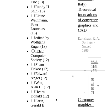
Eric
(13)
Italy)
Randy H.
Theoretical
Shih
(13)
foundations
Elaine
of computer
Weinmann,
Peter
graphics and
Lourekas
CAD
(13)
edited by
Earnshaw, R. A.
Wolfgang
Springer-
Engel
(13)
Verlag
1988
IEEE
Computer
Society
(12)
복사/
Sham
대출
Tickoo
(12)
신청
Edward
6
Angel
(12)
목
Watt,
차
Alan H.
(12)
보
Hearn,
기
Donald
(12)
Computer
Farin,
graphics :
Gerald E