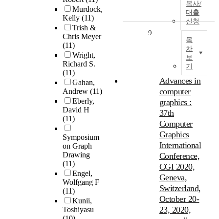
복사/
Murdock,
대출
Kelly
(11)
신청
Trish &
9
Chris Meyer
목
(11)
차
Wright,
보
Richard S.
기
(11)
Advances in
Gahan,
computer
Andrew
(11)
Eberly,
graphics :
David H
37th
(11)
Computer
Graphics
Symposium
International
on Graph
Drawing
Conference,
(11)
CGI 2020,
Engel,
Geneva,
Wolfgang F
Switzerland,
(11)
October 20-
Kunii,
23, 2020,
Toshiyasu
(10)