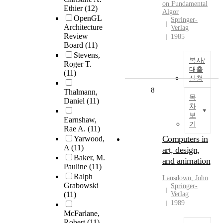
on Fundamental
Ethier
(12)
Algor
OpenGL
Springer-
Architecture
Verlag
Review
1985
Board
(11)
Stevens,
복사/
Roger T.
대출
(11)
신청
8
Thalmann,
목
Daniel
(11)
차
보
Earnshaw,
기
Rae A.
(11)
Computers in
Yarwood,
A
(11)
art, design,
Baker, M.
and animation
Pauline
(11)
Ralph
Lansdown, John
Grabowski
Springer-
(11)
Verlag
1989
McFarlane,
Robert
(11)