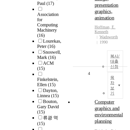
Paul
(17)
presentation
graphics,
Association
animation
for
Computing
Hoffman, E.
Machinery
Kenneth
(16)
Wadsworth
Lourekas,
1990
Peter
(16)
Snoswell,
복사/
Mark
(16)
대출
ACM
신청
(15)
4
목
Finkelstein,
차
Ellen
(15)
보
Dayton,
기
Linnea
(15)
Bouton,
Computer
Gary David
graphics and
(15)
environmental
류광 역
planning
(15)