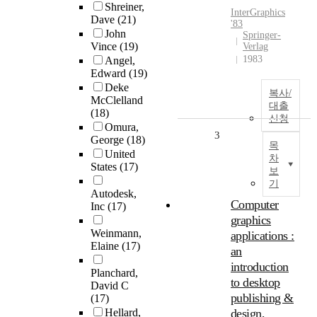
Shreiner,
InterGraphics
Dave
(21)
'83
John
Springer-
Vince
(19)
Verlag
1983
Angel,
Edward
(19)
Deke
복사/
McClelland
대출
(18)
신청
Omura,
3
George
(18)
목
United
차
States
(17)
보
기
Autodesk,
Computer
Inc
(17)
graphics
Weinmann,
applications :
Elaine
(17)
an
introduction
Planchard,
to desktop
David C
publishing &
(17)
Hellard,
design,