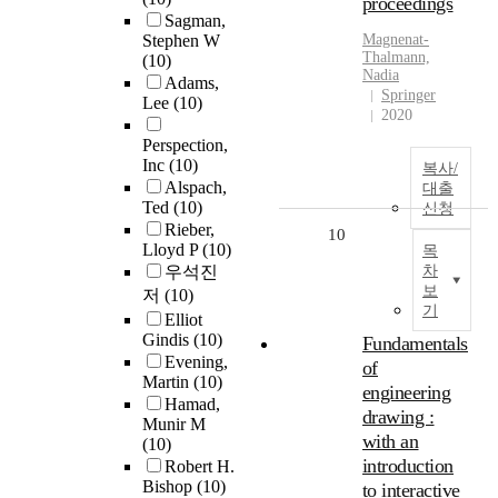
proceedings
Sagman,
Stephen W
Magnenat-
Thalmann,
(10)
Nadia
Adams,
Springer
Lee
(10)
2020
Perspection,
Inc
(10)
복사/
Alspach,
대출
Ted
(10)
신청
Rieber,
10
Lloyd P
(10)
목
우석진
차
보
저
(10)
기
Elliot
Gindis
(10)
Fundamentals
Evening,
of
Martin
(10)
engineering
Hamad,
drawing :
Munir M
with an
(10)
introduction
Robert H.
Bishop
(10)
to interactive