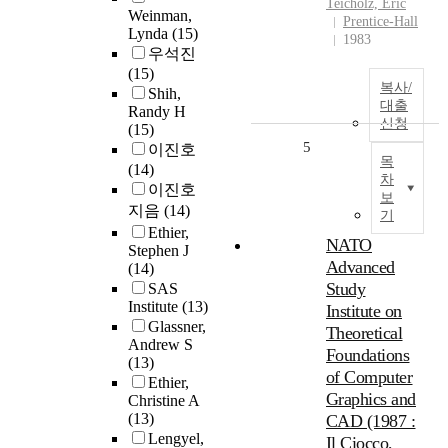
Teicholz, Eric
Weinman,
Prentice-Hall
Lynda
(15)
1983
우석진
(15)
복사/
Shih,
대출
Randy H
신청
(15)
5
이진호
목
(14)
차
이진호
보
지음
(14)
기
Ethier,
NATO
Stephen J
Advanced
(14)
Study
SAS
Institute
(13)
Institute on
Glassner,
Theoretical
Andrew S
Foundations
(13)
of Computer
Ethier,
Graphics and
Christine A
(13)
CAD (1987 :
Lengyel,
Il Ciocco,