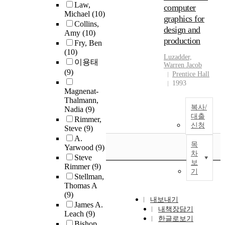
Law,
computer
Michael
(10)
graphics for
Collins,
design and
Amy
(10)
production
Fry, Ben
(10)
Luzadder,
이용태
Warren Jacob
(9)
Prentice Hall
1993
Magnenat-
Thalmann,
복사/
Nadia
(9)
대출
Rimmer,
신청
Steve
(9)
A.
목
Yarwood
(9)
차
Steve
보
Rimmer
(9)
기
Stellman,
Thomas A
(9)
내보내기
James A.
내책장담기
Leach
(9)
한글로보기
Bishop,