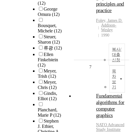
(12)
principles and
George
practice
Omura
(12)
Foley, James D.
Bousquet,
Addison-
Wesley
Michele
(12)
1990
Steuer,
Sharon
(12)
류광
(12)
복사/
Ellen
대출
Finkelstein
신청
(12)
7
Meyer,
목
Trish
(12)
차
Meyer,
보
Chris
(12)
기
Gindis,
Fundamental
Elliot
(12)
algorithms for
computer
Planchard,
graphics
Marie P
(12)
Stephen
NATO Advanced
J. Ethier,
Study Institute
Christine A.