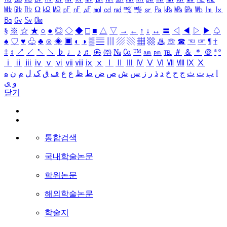
㎒
㎓
㎔
Ω
㏀
㏁
㎊
㎋
㎌
㏖
㏅
㎭
㎮
㎯
㏛
㎩
㎪
㎫
㎬
㏝
㏐
㏓
㏃
㏉
㏜
㏆
§
※
☆
★
○
●
◎
◇
◆
□
■
△
▽
→
←
↑
↓
↔
〓
◁
◀
▷
▶
♤
♠
♡
♥
♧
♣
⊙
◈
▣
◐
◑
▒
▤
▥
▨
▧
▦
▩
♨
☏
☎
☜
☞
¶
†
‡
↕
↗
↙
↖
↘
♭
♩
♪
♬
㉿
㈜
№
㏇
™
㏂
㏘
℡
＃
＆
＊
＠
ª
º
ⅰ
ⅱ
ⅲ
ⅳ
ⅴ
ⅵ
ⅶ
ⅷ
ⅸ
ⅹ
Ⅰ
Ⅱ
Ⅲ
Ⅳ
Ⅴ
Ⅵ
Ⅶ
Ⅷ
Ⅸ
Ⅹ
ا
ب
ت
ث
ج
ح
خ
د
ذ
ر
ز
س
ش
ص
ض
ط
ظ
ع
غ
ف
ق
ک
ل
م
ن
ه
و
ی
닫기
통합검색
국내학술논문
학위논문
해외학술논문
학술지