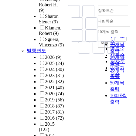
Robert H.
(9)
정확도순
Sharon
내림차순
Steuer
(9)
정확도
Klanten,
순
10개씩 출력
Robert
(9)
내림차순
인기도
Sguera,
순
조회
10개씩
Vincenzo
(9)
연도순
발행연도
출력
제목순
2026
(9)
20개씩
저자순
2025
(24)
출력
발행기
2024
(30)
30개씩
관순
2023
(31)
출력
2022
(32)
50개씩
2021
(40)
출력
2020
(74)
100개씩
2019
(56)
출력
2018
(87)
2017
(81)
2016
(72)
2015
(122)
2014