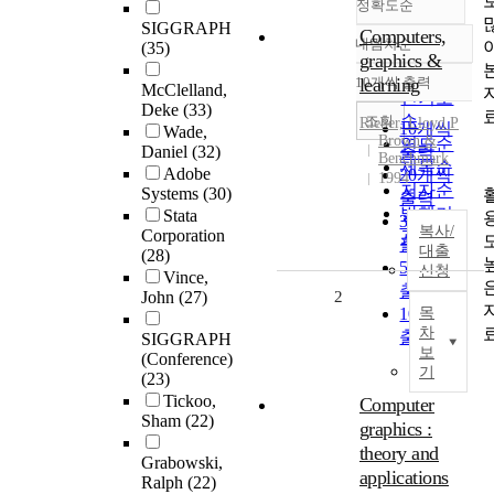
정확도순
SIGGRAPH
Computers,
내림차순
(35)
정확도
graphics &
순
10개씩 출력
learning
McClelland,
내림차순
인기도
Deke
(33)
순
조회
Rieber, Lloyd P
10개씩
Wade,
Brown &
연도순
Daniel
(32)
출력
Benchmark
제목순
Adobe
20개씩
1994
저자순
Systems
(30)
출력
발행기
Stata
30개씩
복사/
Corporation
관순
출력
대출
(28)
50개씩
신청
Vince,
출력
John
(27)
2
100개씩
목
차
출력
SIGGRAPH
보
(Conference)
기
(23)
Tickoo,
Computer
Sham
(22)
graphics :
theory and
Grabowski,
applications
Ralph
(22)