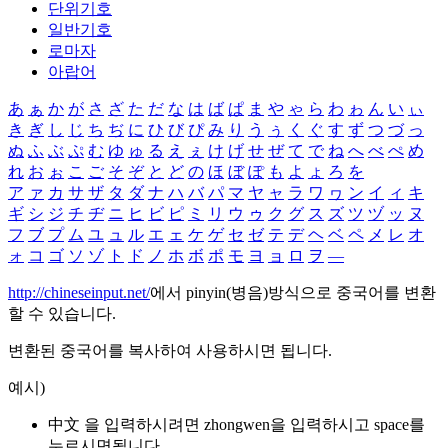
단위기호
일반기호
로마자
아랍어
あ
ぁ
か
が
さ
ざ
た
だ
な
は
ば
ぱ
ま
や
ゃ
ら
わ
ゎ
ん
い
ぃ
き
ぎ
し
じ
ち
ぢ
に
ひ
び
ぴ
み
り
う
ぅ
く
ぐ
す
ず
つ
づ
っ
ぬ
ふ
ぶ
ぷ
む
ゆ
ゅ
る
え
ぇ
け
げ
せ
ぜ
て
で
ね
へ
べ
ぺ
め
れ
お
ぉ
こ
ご
そ
ぞ
と
ど
の
ほ
ぼ
ぽ
も
よ
ょ
ろ
を
ア
ァ
カ
サ
ザ
タ
ダ
ナ
ハ
バ
パ
マ
ヤ
ャ
ラ
ワ
ヮ
ン
イ
ィ
キ
ギ
シ
ジ
チ
ヂ
ニ
ヒ
ビ
ピ
ミ
リ
ウ
ゥ
ク
グ
ス
ズ
ツ
ヅ
ッ
ヌ
フ
ブ
プ
ム
ユ
ュ
ル
エ
ェ
ケ
ゲ
セ
ゼ
テ
デ
ヘ
ベ
ペ
メ
レ
オ
ォ
コ
ゴ
ソ
ゾ
ト
ド
ノ
ホ
ボ
ポ
モ
ヨ
ョ
ロ
ヲ
―
http://chineseinput.net/
에서 pinyin(병음)방식으로 중국어를 변환
할 수 있습니다.
변환된 중국어를 복사하여 사용하시면 됩니다.
예시)
中文 을 입력하시려면
zhongwen
을 입력하시고 space를
누르시면됩니다.