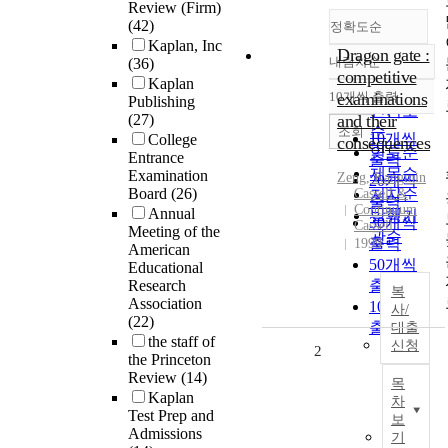
Review (Firm)
(42)
정확도순
Kaplan, Inc
Dragon gate :
내림차순
(36)
정확도
competitive
Kaplan
순
10개씩 출력
examinations
Publishing
내림차순
인기도
(27)
and their
순
조회
10개씩
College
consequences
연도순
Entrance
출력
제목순
Examination
Zeng, Kangmin
20개씩
Board
(26)
Cassell &
저자순
출력
Continuum
Annual
발행기
30개씩
Cassell
Meeting of the
관순
출력
1999
American
50개씩
Educational
Research
출력
복
Association
100개씩
사/
(22)
출력
대출
the staff of
신청
2
the Princeton
Review
(14)
목
Kaplan
차
Test Prep and
보
Admissions
기