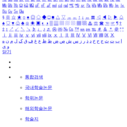
㎒
㎓
㎔
Ω
㏀
㏁
㎊
㎋
㎌
㏖
㏅
㎭
㎮
㎯
㏛
㎩
㎪
㎫
㎬
㏝
㏐
㏓
㏃
㏉
㏜
㏆
§
※
☆
★
○
●
◎
◇
◆
□
■
△
▽
→
←
↑
↓
↔
〓
◁
◀
▷
▶
♤
♠
♡
♥
♧
♣
⊙
◈
▣
◐
◑
▒
▤
▥
▨
▧
▦
▩
♨
☏
☎
☜
☞
¶
†
‡
↕
↗
↙
↖
↘
♭
♩
♪
♬
㉿
㈜
№
㏇
™
㏂
㏘
℡
＃
＆
＊
＠
ª
º
ⅰ
ⅱ
ⅲ
ⅳ
ⅴ
ⅵ
ⅶ
ⅷ
ⅸ
ⅹ
Ⅰ
Ⅱ
Ⅲ
Ⅳ
Ⅴ
Ⅵ
Ⅶ
Ⅷ
Ⅸ
Ⅹ
ا
ب
ت
ث
ج
ح
خ
د
ذ
ر
ز
س
ش
ص
ض
ط
ظ
ع
غ
ف
ق
ک
ل
م
ن
ه
و
ی
닫기
통합검색
국내학술논문
학위논문
해외학술논문
학술지