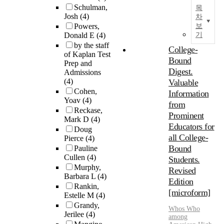
Schulman,
목
Josh
(4)
차
Powers,
보
Donald E
(4)
기
by the staff
College-
of Kaplan Test
Bound
Prep and
Digest.
Admissions
(4)
Valuable
Cohen,
Information
Yoav
(4)
from
Reckase,
Prominent
Mark D
(4)
Educators for
Doug
all College-
Pierce
(4)
Bound
Pauline
Cullen
(4)
Students.
Murphy,
Revised
Barbara L
(4)
Edition
Rankin,
[microform]
Estelle M
(4)
Grandy,
Whos Who
Jerilee
(4)
among