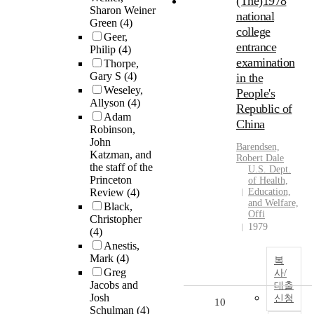
(The)1978
Sharon Weiner
national
Green
(4)
college
Geer,
entrance
Philip
(4)
examination
Thorpe,
Gary S
(4)
in the
Weseley,
People's
Allyson
(4)
Republic of
Adam
China
Robinson,
John
Barendsen,
Katzman, and
Robert Dale
the staff of the
U.S. Dept.
Princeton
of Health,
Review
(4)
Education,
and Welfare,
Black,
Offi
Christopher
1979
(4)
Anestis,
Mark
(4)
복
Greg
사/
Jacobs and
대출
Josh
신청
10
Schulman
(4)