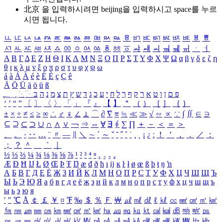
北京 을 입력하시려면
beijing
을 입력하시고 space를 누르
시면 됩니다.
ㅥ
ㅦ
ㅧ
ㅨ
ㅩ
ㅪ
ㅫ
ㅬ
ㅭ
ㅮ
ㅯ
ㅰ
ㅱ
ㅲ
ㅳ
ㅴ
ㅵ
ㅶ
ㅷ
ㅸ
ㅹ
ㅺ
ㅻ
ㅼ
ㅽ
ㅾ
ㅿ
ㆀ
ㆁ
ㆂ
ㆃ
ㆄ
ㆅ
ㆆ
ㆇ
ㆈ
ㆉ
ㆊ
ㆋ
ㆌ
ㆍ
ㆎ
Α
Β
Γ
Δ
Ε
Ζ
Η
Θ
Ι
Κ
Λ
Μ
Ν
Ξ
Ο
Π
Ρ
Σ
Τ
Υ
Φ
Χ
Ψ
Ω
α
β
γ
δ
ε
ζ
η
θ
ι
κ
λ
μ
ν
ξ
ο
π
ρ
σ
τ
υ
φ
χ
ψ
ω
á
à
Á
À
é
è
É
È
ç
Ç
ê
Ä
Ö
Ü
ä
ö
ü
ß
ְ
ֳ
ֲ
ֱ
ָ
ַ
ֵ
ֶ
ִ
ֹ
ּ
ֻ
ׂ
ׁ
ּ
ב
ה
נ
מ
צ
ת
ץ
ש
ד
ג
כ
ע
י
ח
ל
ך
ף
ק
ר
א
ט
ו
ן
ם
פ
‘
’
“
”
〔
〕
〈
〉
「
」
『
』
【
】
＂
（
）
［
］
｛
｝
±
×
÷
≠
≤
≥
∞
∴
♂
♀
∠
⊥
⌒
∂
∇
≡
≒
≪
≫
√
∽
∝
∵
∫
∬
∈
∋
⊆
⊇
⊂
⊃
∪
∩
∧
∨
￢
⇒
⇔
∀
∃
∮
∑
∏
＋
－
＜
＝
＞
、
。
·
‥
…
¨
〃
―
∥
＼
∼
´
～
ˇ
˘
˝
˚
˙
¸
˛
¡
¿
ː
！
＇
，
．
／
：
；
？
＾
＿
｀
｜
½
⅓
⅔
¼
¾
⅛
⅜
⅝
⅞
¹
²
³
⁴
ⁿ
₁
₂
₃
₄
Æ
Ð
Ħ
Ĳ
Ł
Ø
Œ
Þ
Ŧ
Ŋ
æ
đ
ð
ħ
ı
ĳ
ĸ
ŀ
ł
ø
œ
ß
þ
ŧ
ŋ
ŉ
А
Б
В
Г
Д
Е
Ё
Ж
З
И
Й
К
Л
М
Н
О
П
Р
С
Т
У
Ф
Х
Ц
Ч
Ш
Щ
Ъ
Ы
Ь
Э
Ю
Я
а
б
в
г
д
е
ё
ж
з
и
й
к
л
м
н
о
п
р
с
т
у
ф
х
ц
ч
ш
щ
ъ
ы
ь
э
ю
я
′
″
℃
Å
￠
￡
￥
¤
℉
‰
＄
％
Ｆ
￦
㎕
㎖
㎗
ℓ
㎘
㏄
㎣
㎤
㎥
㎦
㎙
㎚
㎛
㎜
㎝
㎞
㎟
㎠
㎡
㎢
㏊
㎍
㎎
㎏
㏏
㎈
㎉
㏈
㎧
㎨
㎰
㎱
㎲
㎳
㎴
㎵
㎶
㎷
㎸
㎹
㎀
㎁
㎂
㎃
㎄
㎺
㎻
㎽
㎾
㎿
㎐
㎑