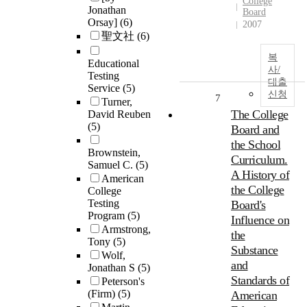
College
Jonathan
Board
Orsay]
(6)
2007
聖文社
(6)
복
Educational
사/
Testing
대출
Service
(5)
신청
7
Turner,
The College
David Reuben
(5)
Board and
the School
Brownstein,
Curriculum.
Samuel C.
(5)
A History of
American
the College
College
Testing
Board's
Program
(5)
Influence on
Armstrong,
the
Tony
(5)
Substance
Wolf,
and
Jonathan S
(5)
Standards of
Peterson's
(Firm)
(5)
American