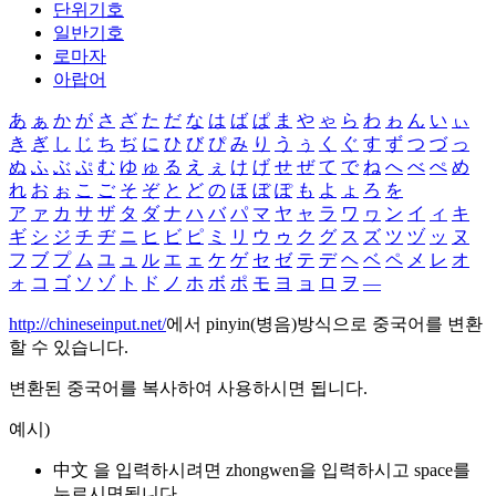
단위기호
일반기호
로마자
아랍어
あ
ぁ
か
が
さ
ざ
た
だ
な
は
ば
ぱ
ま
や
ゃ
ら
わ
ゎ
ん
い
ぃ
き
ぎ
し
じ
ち
ぢ
に
ひ
び
ぴ
み
り
う
ぅ
く
ぐ
す
ず
つ
づ
っ
ぬ
ふ
ぶ
ぷ
む
ゆ
ゅ
る
え
ぇ
け
げ
せ
ぜ
て
で
ね
へ
べ
ぺ
め
れ
お
ぉ
こ
ご
そ
ぞ
と
ど
の
ほ
ぼ
ぽ
も
よ
ょ
ろ
を
ア
ァ
カ
サ
ザ
タ
ダ
ナ
ハ
バ
パ
マ
ヤ
ャ
ラ
ワ
ヮ
ン
イ
ィ
キ
ギ
シ
ジ
チ
ヂ
ニ
ヒ
ビ
ピ
ミ
リ
ウ
ゥ
ク
グ
ス
ズ
ツ
ヅ
ッ
ヌ
フ
ブ
プ
ム
ユ
ュ
ル
エ
ェ
ケ
ゲ
セ
ゼ
テ
デ
ヘ
ベ
ペ
メ
レ
オ
ォ
コ
ゴ
ソ
ゾ
ト
ド
ノ
ホ
ボ
ポ
モ
ヨ
ョ
ロ
ヲ
―
http://chineseinput.net/
에서 pinyin(병음)방식으로 중국어를 변환
할 수 있습니다.
변환된 중국어를 복사하여 사용하시면 됩니다.
예시)
中文 을 입력하시려면
zhongwen
을 입력하시고 space를
누르시면됩니다.