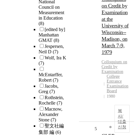
National
on Credit by
Council on
Examination
Measurement
in Education
at the
(8)
University of
[edited by]
Wisconsin--
Manhattan
Madison, on
GMAT
(8)
March 7-9,
Jespersen,
Neil D
(7)
1979
Wolf, Ira K
Colloquium on
(7)
Credit by
Examination
McEntarffer,
College
Robert
(7)
Entrance
Jacobs,
Examination
Board
Greg
(7)
1980
Rothstein,
Rochelle
(7)
Macnow,
복
Alexander
사/
Stone
(7)
대출
聖文社編
신청
5
集部 編
(6)