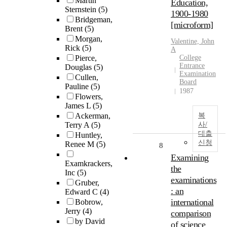
Martin
Education,
Sternstein
(5)
1900-1980
Bridgeman,
[microform]
Brent
(5)
Morgan,
Valentine, John
Rick
(5)
A
Pierce,
College
Entrance
Douglas
(5)
Examination
Cullen,
Board
Pauline
(5)
1987
Flowers,
James L
(5)
Ackerman,
복
Terry A
(5)
사/
대출
Huntley,
신청
Renee M
(5)
8
Examining
Examkrackers,
the
Inc
(5)
examinations
Gruber,
: an
Edward C
(4)
international
Bobrow,
Jerry
(4)
comparison
by David
of science