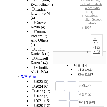
Mangino,
American High
Evangelina
(4)
School Students
Whos Who
Rudner,
among
Lawrence M
American
(4)
High School
Crowe,
Students
Kevin
(4)
1987
Duran,
Richard P.;
복
And Others
사/
(4)
대출
Eignor,
신청
Daniel R
(4)
Mitchell,
Karen J
(4)
내보내기
Schmitt,
내책장담기
Alicia P
(4)
한글로보기
발행연도
2025
(5)
정확도순
2024
(6)
2023
(17)
내림차순
정확도
2022
(7)
2021
(15)
순
10개씩 출력
내림차순
2020
(12)
인기도