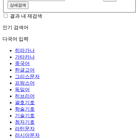
상세검색
결과 내 재검색
인기 검색어
다국어 입력
히라가나
가타카나
중국어
한글고어
그리스문자
프랑스어
독일어
히브리어
괄호기호
학술기호
기술기호
첨자기호
라틴문자
러시아문자