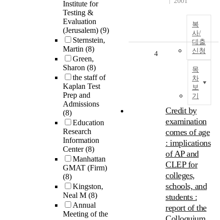
2001
Institute for
Testing &
Evaluation
복
(Jerusalem)
(9)
사/
Sternstein,
대출
Martin
(8)
신청
4
Green,
Sharon
(8)
목
the staff of
차
Kaplan Test
보
Prep and
기
Admissions
Credit by
(8)
examination
Education
Research
comes of age
Information
: implications
Center
(8)
of AP and
Manhattan
CLEP for
GMAT (Firm)
colleges,
(8)
schools, and
Kingston,
Neal M
(8)
students :
Annual
report of the
Meeting of the
Colloquium