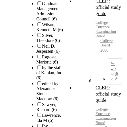
CLEP :
Graduate
official study
Management
guide
Admission
Council
(6)
College
Wilson,
Entrance
Kenneth M
(6)
Examination
Silver,
Board
Theodore
(6)
College
Board
Neil D.
2006
Jespersen
(6)
Ragosta,
Marjorie
(6)
복
by the staff
사/
of Kaplan, Inc
대출
(6)
신청
6
edited by
CLEP :
Alexander
official study
Stone
Macnow
(6)
guide
Sawyer,
Richard
(6)
College
Entrance
Lawrence,
Examination
Ida M
(6)
Board
[by