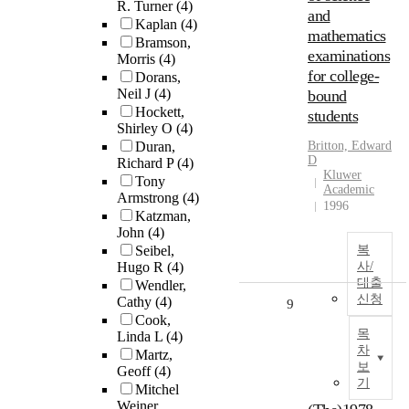
R. Turner
(4)
and
Kaplan
(4)
mathematics
Bramson,
examinations
Morris
(4)
for college-
Dorans,
Neil J
(4)
bound
Hockett,
students
Shirley O
(4)
Duran,
Britton, Edward
D
Richard P
(4)
Kluwer
Tony
Academic
Armstrong
(4)
1996
Katzman,
John
(4)
Seibel,
복
Hugo R
(4)
사/
대출
Wendler,
신청
Cathy
(4)
9
Cook,
목
Linda L
(4)
차
Martz,
보
Geoff
(4)
기
Mitchel
Weiner,