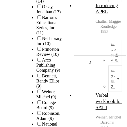
(14)
Introducing
Orsay,
APEL
Jonathan
(13)
Barron's
Challis, Maggie
Educational
Routledge
Series, Inc
1993
(11)
NetLibrary,
Inc
(10)
복
Princeton
사/
Review
(10)
대출
Arco
신청
3
Publishing
Company
(9)
목
Bennett,
차
Randy Elliot
보
(9)
기
Weiner,
Verbal
Mitchel
(9)
workbook for
College
SAT I
Board
(9)
Robinson,
Weiner, Mitchel
Adam
(9)
Barron's
National