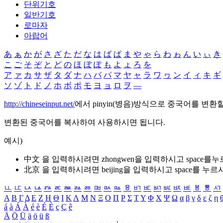
단위기호
일반기호
로마자
아랍어
あ
ぁ
か
が
さ
ざ
た
だ
な
は
ば
ぱ
ま
や
ゃ
ら
わ
ゎ
ん
い
ぃ
き
こ
ご
そ
ぞ
と
ど
の
ほ
ぼ
ぽ
も
よ
ょ
ろ
を
ア
ァ
カ
サ
ザ
タ
ダ
ナ
ハ
バ
パ
マ
ヤ
ャ
ラ
ワ
ヮ
ン
イ
ィ
キ
ギ
ソ
ゾ
ト
ド
ノ
ホ
ボ
ポ
モ
ヨ
ョ
ロ
ヲ
―
http://chineseinput.net/
에서 pinyin(병음)방식으로 중국어를 변환
변환된 중국어를 복사하여 사용하시면 됩니다.
예시)
中文 을 입력하시려면
zhongwen
을 입력하시고 space를
北京 을 입력하시려면
beijing
을 입력하시고 space를 누르
ㅥ
ㅦ
ㅧ
ㅨ
ㅩ
ㅪ
ㅫ
ㅬ
ㅭ
ㅮ
ㅯ
ㅰ
ㅱ
ㅲ
ㅳ
ㅴ
ㅵ
ㅶ
ㅷ
ㅸ
ㅹ
ㅺ
Α
Β
Γ
Δ
Ε
Ζ
Η
Θ
Ι
Κ
Λ
Μ
Ν
Ξ
Ο
Π
Ρ
Σ
Τ
Υ
Φ
Χ
Ψ
Ω
α
β
γ
δ
ε
ζ
η
á
à
Á
À
é
è
É
È
ç
Ç
ê
Ä
Ö
Ü
ä
ö
ü
ß