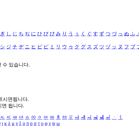
ぎ
し
じ
ち
ぢ
に
ひ
び
ぴ
み
り
う
ぅ
く
ぐ
す
ず
つ
づ
っ
ぬ
ふ
シ
ジ
チ
ヂ
ニ
ヒ
ビ
ピ
ミ
リ
ウ
ゥ
ク
グ
ス
ズ
ツ
ヅ
ッ
ヌ
フ
ブ
할 수 있습니다.
누르시면됩니다.
시면 됩니다.
ㅻ
ㅼ
ㅽ
ㅾ
ㅿ
ㆀ
ㆁ
ㆂ
ㆃ
ㆄ
ㆅ
ㆆ
ㆇ
ㆈ
ㆉ
ㆊ
ㆋ
ㆌ
ㆍ
ㆎ
θ
ι
κ
λ
μ
ν
ξ
ο
π
ρ
σ
τ
υ
φ
χ
ψ
ω