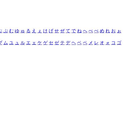
ぶ
ぷ
む
ゆ
ゅ
る
え
ぇ
け
げ
せ
ぜ
て
で
ね
へ
べ
ぺ
め
れ
お
ぉ
プ
ム
ユ
ュ
ル
エ
ェ
ケ
ゲ
セ
ゼ
テ
デ
ヘ
ベ
ペ
メ
レ
オ
ォ
コ
ゴ