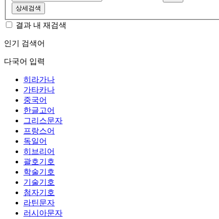
상세검색
결과 내 재검색
인기 검색어
다국어 입력
히라가나
가타카나
중국어
한글고어
그리스문자
프랑스어
독일어
히브리어
괄호기호
학술기호
기술기호
첨자기호
라틴문자
러시아문자