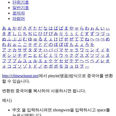
단위기호
일반기호
로마자
아랍어
あ
ぁ
か
が
さ
ざ
た
だ
な
は
ば
ぱ
ま
や
ゃ
ら
わ
ゎ
ん
い
ぃ
き
ぎ
し
じ
ち
ぢ
に
ひ
び
ぴ
み
り
う
ぅ
く
ぐ
す
ず
つ
づ
っ
ぬ
ふ
ぶ
ぷ
む
ゆ
ゅ
る
え
ぇ
け
げ
せ
ぜ
て
で
ね
へ
べ
ぺ
め
れ
お
ぉ
こ
ご
そ
ぞ
と
ど
の
ほ
ぼ
ぽ
も
よ
ょ
ろ
を
ア
ァ
カ
サ
ザ
タ
ダ
ナ
ハ
バ
パ
マ
ヤ
ャ
ラ
ワ
ヮ
ン
イ
ィ
キ
ギ
シ
ジ
チ
ヂ
ニ
ヒ
ビ
ピ
ミ
リ
ウ
ゥ
ク
グ
ス
ズ
ツ
ヅ
ッ
ヌ
フ
ブ
プ
ム
ユ
ュ
ル
エ
ェ
ケ
ゲ
セ
ゼ
テ
デ
ヘ
ベ
ペ
メ
レ
オ
ォ
コ
ゴ
ソ
ゾ
ト
ド
ノ
ホ
ボ
ポ
モ
ヨ
ョ
ロ
ヲ
―
http://chineseinput.net/
에서 pinyin(병음)방식으로 중국어를 변환
할 수 있습니다.
변환된 중국어를 복사하여 사용하시면 됩니다.
예시)
中文 을 입력하시려면
zhongwen
을 입력하시고 space를
누르시면됩니다.