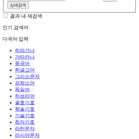
상세검색
결과 내 재검색
인기 검색어
다국어 입력
히라가나
가타카나
중국어
한글고어
그리스문자
프랑스어
독일어
히브리어
괄호기호
학술기호
기술기호
첨자기호
라틴문자
러시아문자