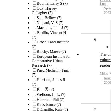
Bourne, Larry S
(7)
Luigi
Cox, Harvey
Spri
Gallagher
(7)
2023
Saul Bellow
(7)
Naipaul, V. S
(7)
Macionis, John J
(7)
Parrillo, Vincent N
(7)
6
Urban Land Institute
(7)
Binchy, Maeve
(7)
The ci
European Institute for
cultur
Comparative Urban
reader
Research
(7)
Pneu Michelin (Firm)
Miles, 
(7)
Rout
Harrison, James R.
2000
(7)
何一民
(7)
Welborn, L. L.
(7)
Hubbard, Phil
(7)
Katz, Bruce
(7)
DiCamillo, Kate
(7)
7