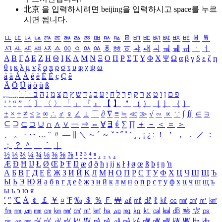
北京 을 입력하시려면
beijing
을 입력하시고 space를 누르
시면 됩니다.
ㅥ
ㅦ
ㅧ
ㅨ
ㅩ
ㅪ
ㅫ
ㅬ
ㅭ
ㅮ
ㅯ
ㅰ
ㅱ
ㅲ
ㅳ
ㅴ
ㅵ
ㅶ
ㅷ
ㅸ
ㅹ
ㅺ
ㅻ
ㅼ
ㅽ
ㅾ
ㅿ
ㆀ
ㆁ
ㆂ
ㆃ
ㆄ
ㆅ
ㆆ
ㆇ
ㆈ
ㆉ
ㆊ
ㆋ
ㆌ
ㆍ
ㆎ
Α
Β
Γ
Δ
Ε
Ζ
Η
Θ
Ι
Κ
Λ
Μ
Ν
Ξ
Ο
Π
Ρ
Σ
Τ
Υ
Φ
Χ
Ψ
Ω
α
β
γ
δ
ε
ζ
η
θ
ι
κ
λ
μ
ν
ξ
ο
π
ρ
σ
τ
υ
φ
χ
ψ
ω
á
à
Á
À
é
è
É
È
ç
Ç
ê
Ä
Ö
Ü
ä
ö
ü
ß
ְ
ֳ
ֲ
ֱ
ָ
ַ
ֵ
ֶ
ִ
ֹ
ּ
ֻ
ׂ
ׁ
ּ
ב
ה
נ
מ
צ
ת
ץ
ש
ד
ג
כ
ע
י
ח
ל
ך
ף
ק
ר
א
ט
ו
ן
ם
פ
‘
’
“
”
〔
〕
〈
〉
「
」
『
』
【
】
＂
（
）
［
］
｛
｝
±
×
÷
≠
≤
≥
∞
∴
♂
♀
∠
⊥
⌒
∂
∇
≡
≒
≪
≫
√
∽
∝
∵
∫
∬
∈
∋
⊆
⊇
⊂
⊃
∪
∩
∧
∨
￢
⇒
⇔
∀
∃
∮
∑
∏
＋
－
＜
＝
＞
、
。
·
‥
…
¨
〃
―
∥
＼
∼
´
～
ˇ
˘
˝
˚
˙
¸
˛
¡
¿
ː
！
＇
，
．
／
：
；
？
＾
＿
｀
｜
½
⅓
⅔
¼
¾
⅛
⅜
⅝
⅞
¹
²
³
⁴
ⁿ
₁
₂
₃
₄
Æ
Ð
Ħ
Ĳ
Ł
Ø
Œ
Þ
Ŧ
Ŋ
æ
đ
ð
ħ
ı
ĳ
ĸ
ŀ
ł
ø
œ
ß
þ
ŧ
ŋ
ŉ
А
Б
В
Г
Д
Е
Ё
Ж
З
И
Й
К
Л
М
Н
О
П
Р
С
Т
У
Ф
Х
Ц
Ч
Ш
Щ
Ъ
Ы
Ь
Э
Ю
Я
а
б
в
г
д
е
ё
ж
з
и
й
к
л
м
н
о
п
р
с
т
у
ф
х
ц
ч
ш
щ
ъ
ы
ь
э
ю
я
′
″
℃
Å
￠
￡
￥
¤
℉
‰
＄
％
Ｆ
￦
㎕
㎖
㎗
ℓ
㎘
㏄
㎣
㎤
㎥
㎦
㎙
㎚
㎛
㎜
㎝
㎞
㎟
㎠
㎡
㎢
㏊
㎍
㎎
㎏
㏏
㎈
㎉
㏈
㎧
㎨
㎰
㎱
㎲
㎳
㎴
㎵
㎶
㎷
㎸
㎹
㎀
㎁
㎂
㎃
㎄
㎺
㎻
㎽
㎾
㎿
㎐
㎑