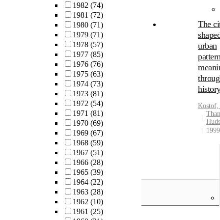
1982
(74)
1981
(72)
The ci
1980
(71)
shaped
1979
(71)
1978
(57)
urban
1977
(85)
patter
1976
(76)
meani
1975
(63)
throug
1974
(73)
histor
1973
(81)
1972
(54)
Kostof,
1971
(81)
Tham
Hud
1970
(69)
1999
1969
(67)
1968
(59)
1967
(51)
1966
(28)
1965
(39)
1964
(22)
1963
(28)
1962
(10)
1961
(25)