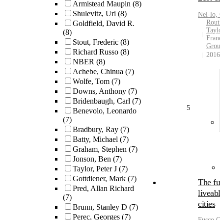
Armistead Maupin
(8)
Shulevitz, Uri
(8)
Nel-lo,
Rout
Goldfield, David R.
Tayl
(8)
Fran
Stout, Frederic
(8)
Gro
Richard Russo
(8)
2016
NBER
(8)
Achebe, Chinua
(7)
Wolfe, Tom
(7)
Downs, Anthony
(7)
Bridenbaugh, Carl
(7)
5
Benevolo, Leonardo
(7)
Bradbury, Ray
(7)
Batty, Michael
(7)
Graham, Stephen
(7)
Jonson, Ben
(7)
Taylor, Peter J
(7)
Gottdiener, Mark
(7)
The fu
Pred, Allan Richard
liveab
(7)
cities
Brunn, Stanley D
(7)
Perec, Georges
(7)
Fusco G