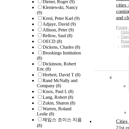
Diener, Roger
(9)
cities :
Kleniewski, Nancy
contin
(9)
and c
Kresl, Peter Karl
(9)
Adjaye, David
(9)
Forster,
Allison, Peter
(9)
Oxfo
Bellow, Saul
(8)
Univ
OECD
(8)
Pres
1999
Dickens, Charles
(8)
Brookings Institution
(8)
Dickinson, Robert
Eric
(8)
Herbert, David T
(8)
4
Rand McNally and
Company
(8)
Knox, Paul L
(8)
Lang, Robert
(8)
Zukin, Sharon
(8)
Warren, Roland
Leslie
(8)
제임스 조이스 지음
Cities 
(8)
21st c