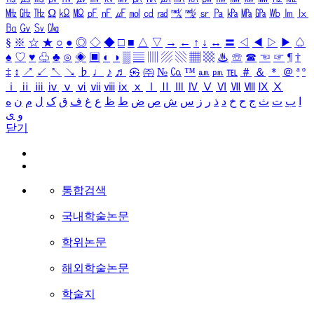
㎒
㎓
㎔
Ω
㏀
㏁
㎊
㎋
㎌
㏖
㏅
㎭
㎮
㎯
㏛
㎩
㎪
㎫
㎬
㏝
㏐
㏓
㏃
㏉
㏜
㏆
§
※
☆
★
○
●
◎
◇
◆
□
■
△
▽
→
←
↑
↓
↔
〓
◁
◀
▷
▶
♤
♠
♡
♥
♧
♣
⊙
◈
▣
◐
◑
▒
▤
▥
▨
▧
▦
▩
♨
☏
☎
☜
☞
¶
†
‡
↕
↗
↙
↖
↘
♭
♩
♪
♬
㉿
㈜
№
㏇
™
㏂
㏘
℡
＃
＆
＊
＠
ª
º
ⅰ
ⅱ
ⅲ
ⅳ
ⅴ
ⅵ
ⅶ
ⅷ
ⅸ
ⅹ
Ⅰ
Ⅱ
Ⅲ
Ⅳ
Ⅴ
Ⅵ
Ⅶ
Ⅷ
Ⅸ
Ⅹ
ا
ب
ت
ث
ج
ح
خ
د
ذ
ر
ز
س
ش
ص
ض
ط
ظ
ع
غ
ف
ق
ک
ل
م
ن
ه
و
ی
닫기
통합검색
국내학술논문
학위논문
해외학술논문
학술지