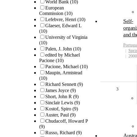
World Bank
(10)
European
Commission
(10)
Lefebvre, Henri
(10)
Self-
Glaeser, Edward L
organi
(10)
and th
University of Virginia
(10)
Portugal
Palen, J. John
(10)
Spri
edited by Michael
2000
Pacione
(10)
Pacione, Michael
(10)
Maupin, Armistead
(10)
Richard Sennett
(9)
3
James Joyce
(9)
Short, John R
(9)
Sinclair Lewis
(9)
Kostof, Spiro
(9)
Auster, Paul
(9)
Chudacoff, Howard P
(9)
Russo, Richard
(9)
Austra