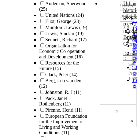
Urban
Anderson, Sherwood
내림차순
(25)
histori
United Nations
(24)
10개씩 
geogra
내
Eliot, George
(23)
recent
조회
Mumford, Lewis
(19)
1
progre
Lewis, Sinclair
(19)
출
Britai
Sennett, Richard
(17)
2
Germ
Organisation for
출
Economic Co-operation
Deneck
3
and Development
(16)
Dietric
출
Resources for the
Camb
5
Future
(15)
Univ
Pres
출
Clark, Peter
(14)
1988
1
Berg, Leo van den
(12)
출
Johnston, R. J
(11)
Pack, Janet
Rothenberg
(11)
Pirenne, Henri
(11)
2
European Foundation
for the Improvement of
Living and Working
Conditions
(11)