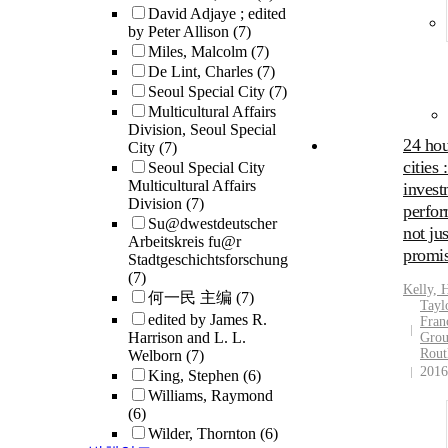
David Adjaye ; edited
by Peter Allison
(7)
Miles, Malcolm
(7)
De Lint, Charles
(7)
Seoul Special City
(7)
Multicultural Affairs
Division, Seoul Special
24 hou
City
(7)
cities 
Seoul Special City
Multicultural Affairs
invest
Division
(7)
perfor
Su@dwestdeutscher
not jus
Arbeitskreis fu@r
promi
Stadtgeschichtsforschung
(7)
Kelly, 
何一民 主编
(7)
Tayl
edited by James R.
Fran
Harrison and L. L.
Gro
Rout
Welborn
(7)
2016
King, Stephen
(6)
Williams, Raymond
(6)
Wilder, Thornton
(6)