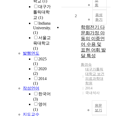
조
학교
(1)
국
회
대구가
계
톨릭대학
다
음성
2
교
(1)
듣기
문
Indiana
화
학령전기 다
University.
가
(1)
문화가정 아
정
서울교
동의 이중언
의
육대학교
어 수용 및
가
(1)
표현 어휘 발
정
발행연도
달 특성
문
2025
해
(1)
황경숙
환
2020
대구가톨릭
경
(2)
대학교 보건
,
2014
의료과학대
아
(1)
학원
버
작성언어
2014
지
국내석사
한국어
의
(3)
양
영어
원문
육
(1)
보기
참
지도교수