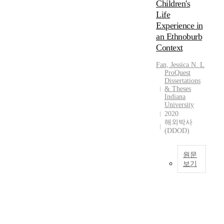
계
Children's
v
를
Life
e
규
Experience in
l
명
an Ethnoburb
o
하
Context
p
는
m
것
Fan, Jessica N. L
e
을
ProQuest
n
목
Dissertations
t
& Theses
적
Indiana
a
으
University
l
로
2020
c
한
해외박사
h
다
(DDOD)
a
.
r
본
원문
a
연
보기
c
구
T
t
는
h
e
문
i
r
헌
s
i
연
d
s
구