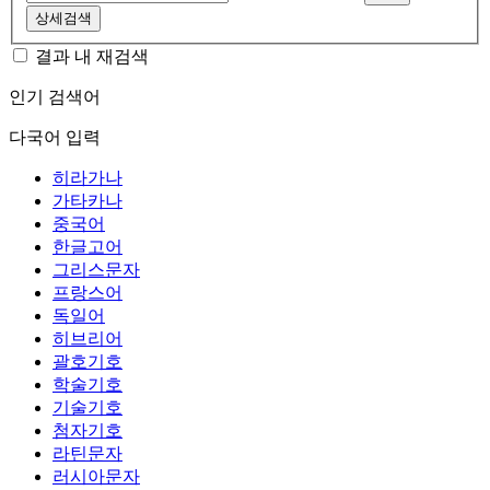
상세검색
결과 내 재검색
인기 검색어
다국어 입력
히라가나
가타카나
중국어
한글고어
그리스문자
프랑스어
독일어
히브리어
괄호기호
학술기호
기술기호
첨자기호
라틴문자
러시아문자