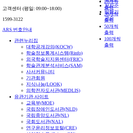
20개씩
r
r
역
련
저자순
출력
고객센터 (평일: 09:00~18:00)
a
y
할
된
발행기
30개씩
t
i
을
국
관순
1599-3122
출력
i
n
인
내
50개씩
o
5
식
·
ARS 번호안내
출력
n
~
하
외
C
100개씩
6
고
관련누리집
문
h
출력
-
있
대학공개강의(KOCW)
헌
i
y
는
을
학술정보통계시스템(Rinfo)
n
e
지
고
외국학술지지원센터(FRIC)
e
a
,
찰
학술관계분석서비스(SAM)
s
r
역
하
사서커뮤니티
e
-
할
여
기관회원
A
o
수
연
지식나눔(LOOK)
m
l
행
구
의학전자도서관(MEDLIS)
e
d
에
모
유관기관 사이트
r
m
서
형
교육부(MOE)
i
u
겪
을
국립장애인도서관(NLD)
c
l
게
설
국립중앙도서관(NL)
a
t
되
정
국회도서관(NAL)
n
i
는
하
c
연구윤리정보포털(CRE)
c
어
였