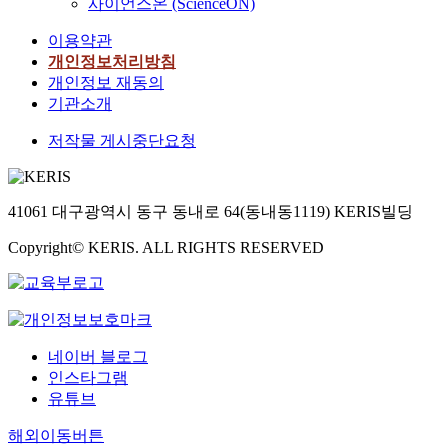
h
사이언스온 (ScienceON)
u
려
으
i
l
움
며
이용약관
l
t
과
,
개인정보처리방침
d
u
필
전
r
개인정보 재동의
r
요
문
e
기관소개
a
로
가
n
l
하
협
저작물 게시중단요청
’
p
는
의
s
r
지
와
c
e
원
예
u
s
의
비
41061 대구광역시 동구 동내로 64(동내동1119) KERIS빌딩
l
c
내
조
t
h
용
Copyright© KERIS. ALL RIGHTS RESERVED
사
u
o
이
를
r
o
무
통
a
l
엇
해
l
c
인
연
i
h
지
구
네이버 블로그
d
i
심
도
인스타그램
e
l
층
구
유튜브
n
d
적
를
t
r
으
확
해외이동버튼
i
e
로