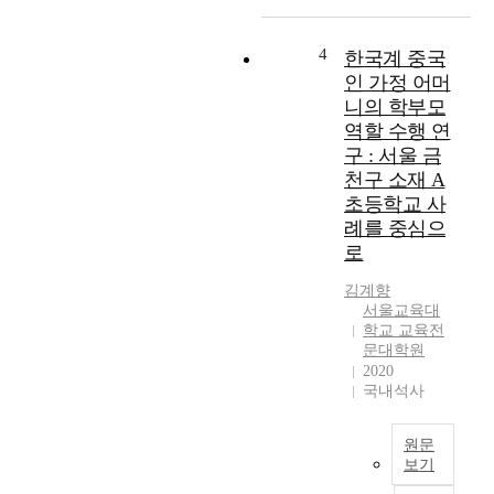
i
t
,
s
i
연
s
c
4
한국계 중국
구
e
s
인 가정 어머
도
r
o
구
니의 학부모
t
f
선
역할 수행 연
a
b
정
구 : 서울 금
t
i
,
천구 소재 A
i
l
자
초등학교 사
o
i
료
례를 중심으
n
n
수
p
로
g
집
r
u
및
김계향
o
a
분
서울교육대
j
l
석
학교 교육전
e
r
의
문대학원
c
e
과
2020
t
c
정
국내석사
i
e
을
s
p
거
원문
a
t
쳐
보기
n
i
진
e
v
본