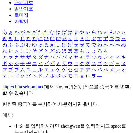
단위기호
일반기호
로마자
아랍어
あ
ぁ
か
が
さ
ざ
た
だ
な
は
ば
ぱ
ま
や
ゃ
ら
わ
ゎ
ん
い
ぃ
き
ぎ
し
じ
ち
ぢ
に
ひ
び
ぴ
み
り
う
ぅ
く
ぐ
す
ず
つ
づ
っ
ぬ
ふ
ぶ
ぷ
む
ゆ
ゅ
る
え
ぇ
け
げ
せ
ぜ
て
で
ね
へ
べ
ぺ
め
れ
お
ぉ
こ
ご
そ
ぞ
と
ど
の
ほ
ぼ
ぽ
も
よ
ょ
ろ
を
ア
ァ
カ
サ
ザ
タ
ダ
ナ
ハ
バ
パ
マ
ヤ
ャ
ラ
ワ
ヮ
ン
イ
ィ
キ
ギ
シ
ジ
チ
ヂ
ニ
ヒ
ビ
ピ
ミ
リ
ウ
ゥ
ク
グ
ス
ズ
ツ
ヅ
ッ
ヌ
フ
ブ
プ
ム
ユ
ュ
ル
エ
ェ
ケ
ゲ
セ
ゼ
テ
デ
ヘ
ベ
ペ
メ
レ
オ
ォ
コ
ゴ
ソ
ゾ
ト
ド
ノ
ホ
ボ
ポ
モ
ヨ
ョ
ロ
ヲ
―
http://chineseinput.net/
에서 pinyin(병음)방식으로 중국어를 변환
할 수 있습니다.
변환된 중국어를 복사하여 사용하시면 됩니다.
예시)
中文 을 입력하시려면
zhongwen
을 입력하시고 space를
누르시면됩니다.