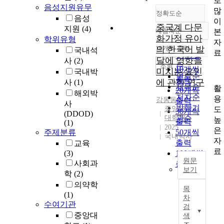
로
음성지원유무
많
정확도순
음성
이
중국계 다문
지원
(4)
내림차순
본
정확도
화가정 유아
학위유형
자
순
10개씩 출력
의 한국어 발
국내석
내림차순
료
인기도
달에 영향을
사
(2)
순
조회
10개씩
미치는 요인
국내박
연도순
출력
에 관한 연구
사
(1)
제목순
활
20개씩
해외박
저자순
용
강동동
출력
사
발행기
도
중앙대학교
30개씩
(DDOD)
대학원
관순
높
출력
(1)
2025
은
주제분류
50개씩
국내박사
자
출력
교육
료
(3)
100개씩
원문
사회과
출력
보기
학
(2)
본
의약학
목
연
(1)
차
구
수여기관
검
는
중앙대
색
중