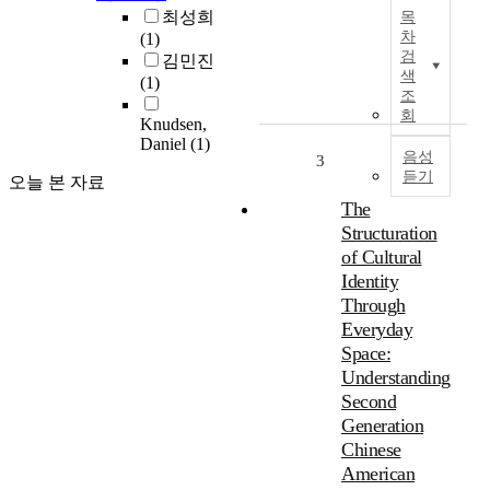
T
여
최성희
목
h
,
차
(1)
i
유
검
김민진
s
아
색
(1)
s
조
의
t
회
내
Knudsen,
u
재
Daniel
(1)
d
음성
3
적
듣기
y
오늘 본 자료
동
f
The
기
o
와
Structuration
c
유
of Cultural
u
아
Identity
s
의
Through
e
한
Everyday
d
국
Space:
o
어
Understanding
n
능
t
Second
력
h
Generation
간
e
Chinese
의
d
관
American
e