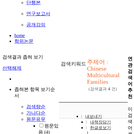
단행본
연구보고서
공개강의
home
학위논문
검색결과 좁혀 보기
연
주제어 :
검색키워드
관
Chinese
선택해제
검
Multicultural
색
Families
어
좁혀본 항목 보기순
(검색결과
4
건)
추
서
천
검색량순
이
가나다순
검
내보내기
원문유무
색
내책장담기
원문있
어
한글로보기
음
(4)
1