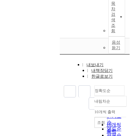
행
목
x
e
연
되
차
a
a
구
었
검
m
n
는
다
색
i
d
한
조
.
n
e
국
회
a
x
계
먼
t
p
중
음성
저
i
듣기
r
국
,
o
e
인
다
n
s
가
문
내보내기
o
s
정
화
내책장담기
f
i
어
가
한글로보기
h
v
머
정
o
e
니
및
w
정확도순
v
들
유
2
o
이
아
내림차순
n
c
어
정확도
언
d
a
떻
순
어
10개씩 출력
내림차순
g
b
게
인기도
발
e
u
학
순
조회
달
10개씩
n
l
부
연도순
과
출력
e
a
모
제목순
관