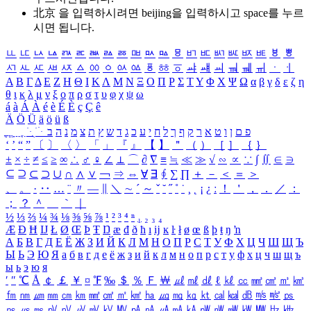
北京 을 입력하시려면
beijing
을 입력하시고 space를 누르
시면 됩니다.
ㅥ
ㅦ
ㅧ
ㅨ
ㅩ
ㅪ
ㅫ
ㅬ
ㅭ
ㅮ
ㅯ
ㅰ
ㅱ
ㅲ
ㅳ
ㅴ
ㅵ
ㅶ
ㅷ
ㅸ
ㅹ
ㅺ
ㅻ
ㅼ
ㅽ
ㅾ
ㅿ
ㆀ
ㆁ
ㆂ
ㆃ
ㆄ
ㆅ
ㆆ
ㆇ
ㆈ
ㆉ
ㆊ
ㆋ
ㆌ
ㆍ
ㆎ
Α
Β
Γ
Δ
Ε
Ζ
Η
Θ
Ι
Κ
Λ
Μ
Ν
Ξ
Ο
Π
Ρ
Σ
Τ
Υ
Φ
Χ
Ψ
Ω
α
β
γ
δ
ε
ζ
η
θ
ι
κ
λ
μ
ν
ξ
ο
π
ρ
σ
τ
υ
φ
χ
ψ
ω
á
à
Á
À
é
è
É
È
ç
Ç
ê
Ä
Ö
Ü
ä
ö
ü
ß
ְ
ֳ
ֲ
ֱ
ָ
ַ
ֵ
ֶ
ִ
ֹ
ּ
ֻ
ׂ
ׁ
ּ
ב
ה
נ
מ
צ
ת
ץ
ש
ד
ג
כ
ע
י
ח
ל
ך
ף
ק
ר
א
ט
ו
ן
ם
פ
‘
’
“
”
〔
〕
〈
〉
「
」
『
』
【
】
＂
（
）
［
］
｛
｝
±
×
÷
≠
≤
≥
∞
∴
♂
♀
∠
⊥
⌒
∂
∇
≡
≒
≪
≫
√
∽
∝
∵
∫
∬
∈
∋
⊆
⊇
⊂
⊃
∪
∩
∧
∨
￢
⇒
⇔
∀
∃
∮
∑
∏
＋
－
＜
＝
＞
、
。
·
‥
…
¨
〃
―
∥
＼
∼
´
～
ˇ
˘
˝
˚
˙
¸
˛
¡
¿
ː
！
＇
，
．
／
：
；
？
＾
＿
｀
｜
½
⅓
⅔
¼
¾
⅛
⅜
⅝
⅞
¹
²
³
⁴
ⁿ
₁
₂
₃
₄
Æ
Ð
Ħ
Ĳ
Ł
Ø
Œ
Þ
Ŧ
Ŋ
æ
đ
ð
ħ
ı
ĳ
ĸ
ŀ
ł
ø
œ
ß
þ
ŧ
ŋ
ŉ
А
Б
В
Г
Д
Е
Ё
Ж
З
И
Й
К
Л
М
Н
О
П
Р
С
Т
У
Ф
Х
Ц
Ч
Ш
Щ
Ъ
Ы
Ь
Э
Ю
Я
а
б
в
г
д
е
ё
ж
з
и
й
к
л
м
н
о
п
р
с
т
у
ф
х
ц
ч
ш
щ
ъ
ы
ь
э
ю
я
′
″
℃
Å
￠
￡
￥
¤
℉
‰
＄
％
Ｆ
￦
㎕
㎖
㎗
ℓ
㎘
㏄
㎣
㎤
㎥
㎦
㎙
㎚
㎛
㎜
㎝
㎞
㎟
㎠
㎡
㎢
㏊
㎍
㎎
㎏
㏏
㎈
㎉
㏈
㎧
㎨
㎰
㎱
㎲
㎳
㎴
㎵
㎶
㎷
㎸
㎹
㎀
㎁
㎂
㎃
㎄
㎺
㎻
㎽
㎾
㎿
㎐
㎑