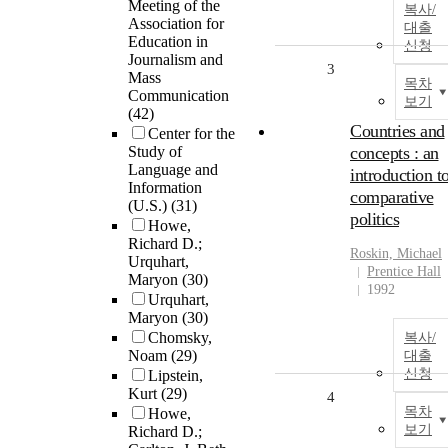
Meeting of the
복사/
Association for
대출
Education in
신청
Journalism and
3
Mass
목차
Communication
보기
(42)
Countries and
Center for the
Study of
concepts : an
Language and
introduction t
Information
comparative
(U.S.)
(31)
politics
Howe,
Richard D.;
Roskin, Michael
Urquhart,
Prentice Hall
Maryon
(30)
1992
Urquhart,
Maryon
(30)
Chomsky,
복사/
Noam
(29)
대출
신청
Lipstein,
Kurt
(29)
4
목차
Howe,
보기
Richard D.;