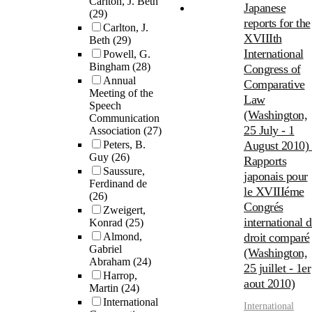
Carlton, J. Beth
Japanese
(29)
reports for the
Carlton, J.
XVIIIth
Beth
(29)
International
Powell, G.
Bingham
(28)
Congress of
Annual
Comparative
Meeting of the
Law
Speech
(Washington,
Communication
25 July - 1
Association
(27)
Peters, B.
August 2010) 
Guy
(26)
Rapports
Saussure,
japonais pour
Ferdinand de
le XVIIIéme
(26)
Congrés
Zweigert,
international 
Konrad
(25)
Almond,
droit comparé
Gabriel
(Washington,
Abraham
(24)
25 juillet - 1er
Harrop,
aout 2010)
Martin
(24)
International
International