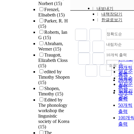
Norbert
(15)
내보내기
Frenzel,
내책장담기
Elisabeth
(15)
한글로보기
Parker, R. H
(15)
Roberts, Ian
정확도순
G
(15)
Abraham,
내림차순
정확도
Werner
(15)
순
Traugott,
10개씩 출력
내림차
인기도
Elizabeth Closs
순
조회
(15)
10개씩
edited by
연도순
출력
Timothy Shopen
제목순
20개씩
(15)
저자순
출력
Shopen,
발행기
30개씩
Timothy
(15)
관순
출력
Edited by
The phonology
50개씩
workshop the
출력
lingusistic
100개
society of Korea
출력
(15)
The