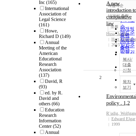
Inc
(165)
A new
내림차순
정확도
International
introduction t
Association of
순
comparative
10개씩 출력
내림차
Legal Science
인기도
law
(161)
순
조회
10개씩
Howe,
연도순
Husa, Jaakko
출력
Richard D
(149)
제목순
Hart Publishi
20개씩
Annual
2015
저자순
Meeting of the
출력
발행기
American
30개씩
관순
Educational
복사/
출력
Research
대출
50개씩
Association
신청
출력
(137)
2
100개
David, R
목차
출력
(93)
보기
ed. by R.
Environmenta
David and
policy . 1,2
others
(66)
Education
R¨udig, Wolfgan
Research
Edward Elgar
Information
1999
Center
(52)
Annual