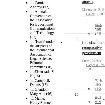
années
Carnie,
Andrew
(17)
Markesinis, B. S
Annual
Dalloz
200
Convention of
the Association
for Educational
복사/
Communications
대출
and Technology
신청
(17)
9
[Issued under
Introduction t
the auspices of
comparative
the International
government
Association of
Legal Science.
Curtis, Michael
Editorial
Harper & Ro
committee
(16)
1985
Eisenstadt, S.
N
(16)
Campbell,
복사/
Dennis
(16)
대출
신청
Glendon,
Mary Ann
(16)
10
목차
Maine,
보기
Henry Sumner