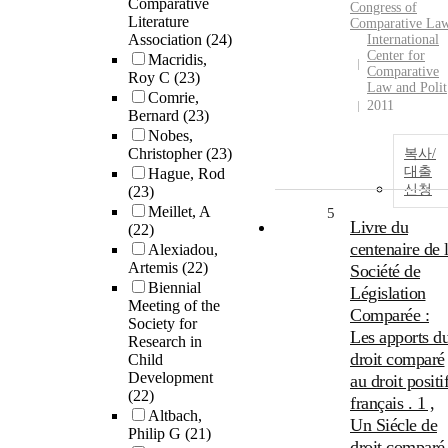
Comparative
Congress of
Literature
Comparative La
Association
(24)
International
Center for
Macridis,
Comparative
Roy C
(23)
Law and Polit
Comrie,
2011
Bernard
(23)
Nobes,
Christopher
(23)
복사/
대출
Hague, Rod
신청
(23)
Meillet, A
5
Livre du
(22)
centenaire de 
Alexiadou,
Artemis
(22)
Société de
Biennial
Législation
Meeting of the
Comparée :
Society for
Les apports d
Research in
droit comparé
Child
Development
au droit positi
(22)
français . 1 ,
Altbach,
Un Siécle de
Philip G
(21)
droit comparé