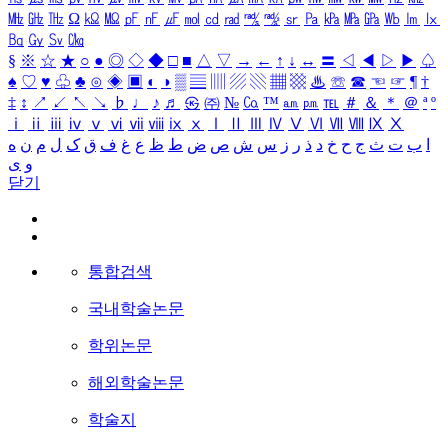
㎒
㎓
㎔
Ω
㏀
㏁
㎊
㎋
㎌
㏖
㏅
㎭
㎮
㎯
㏛
㎩
㎪
㎫
㎬
㏝
㏐
㏓
㏃
㏉
㏜
㏆
§
※
☆
★
○
●
◎
◇
◆
□
■
△
▽
→
←
↑
↓
↔
〓
◁
◀
▷
▶
♤
♠
♡
♥
♧
♣
⊙
◈
▣
◐
◑
▒
▤
▥
▨
▧
▦
▩
♨
☏
☎
☜
☞
¶
†
‡
↕
↗
↙
↖
↘
♭
♩
♪
♬
㉿
㈜
№
㏇
™
㏂
㏘
℡
＃
＆
＊
＠
ª
º
ⅰ
ⅱ
ⅲ
ⅳ
ⅴ
ⅵ
ⅶ
ⅷ
ⅸ
ⅹ
Ⅰ
Ⅱ
Ⅲ
Ⅳ
Ⅴ
Ⅵ
Ⅶ
Ⅷ
Ⅸ
Ⅹ
ا
ب
ت
ث
ج
ح
خ
د
ذ
ر
ز
س
ش
ص
ض
ط
ظ
ع
غ
ف
ق
ک
ل
م
ن
ه
و
ی
닫기
통합검색
국내학술논문
학위논문
해외학술논문
학술지