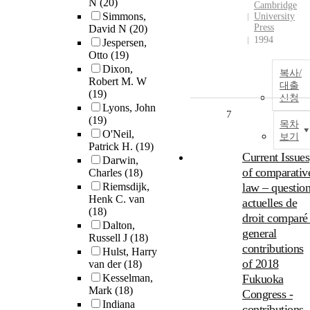
N
(20)
Cambridge
Simmons,
University
Press
David N
(20)
1994
Jespersen,
Otto
(19)
Dixon,
복사/
Robert M. W
대출
(19)
신청
Lyons, John
7
(19)
목차
O'Neil,
보기
Patrick H.
(19)
Current Issues
Darwin,
of comparativ
Charles
(18)
Riemsdijk,
law – questio
Henk C. van
actuelles de
(18)
droit comparé 
Dalton,
general
Russell J
(18)
contributions
Hulst, Harry
of 2018
van der
(18)
Kesselman,
Fukuoka
Mark
(18)
Congress -
Indiana
contributions