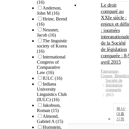
(16)
Le droit
Anderson,
comparé au
John M
(16)
XXIe siècle :
Heine, Bernd
enjeux et défi
(16)
Neusner,
: journées
Jacob
(16)
interanational
The linguistic
de la Société
society of Korea
de législation
(16)
comparée : 8-
International
avril 2015
Congress of
Comparative
Fauvarque-
Law
(16)
Cosson, Bénédict
IULC
(16)
Société de
Indiana
législation
University
comparée
Linguistics Club
2015
(IULC)
(16)
Jakobson,
복사/
Roman
(15)
대출
Almond,
신청
Gabriel A
(15)
Hornstein,