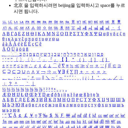
北京 을 입력하시려면
beijing
을 입력하시고 space를 누르
시면 됩니다.
ㅥ
ㅦ
ㅧ
ㅨ
ㅩ
ㅪ
ㅫ
ㅬ
ㅭ
ㅮ
ㅯ
ㅰ
ㅱ
ㅲ
ㅳ
ㅴ
ㅵ
ㅶ
ㅷ
ㅸ
ㅹ
ㅺ
ㅻ
ㅼ
ㅽ
ㅾ
ㅿ
ㆀ
ㆁ
ㆂ
ㆃ
ㆄ
ㆅ
ㆆ
ㆇ
ㆈ
ㆉ
ㆊ
ㆋ
ㆌ
ㆍ
ㆎ
Α
Β
Γ
Δ
Ε
Ζ
Η
Θ
Ι
Κ
Λ
Μ
Ν
Ξ
Ο
Π
Ρ
Σ
Τ
Υ
Φ
Χ
Ψ
Ω
α
β
γ
δ
ε
ζ
η
θ
ι
κ
λ
μ
ν
ξ
ο
π
ρ
σ
τ
υ
φ
χ
ψ
ω
á
à
Á
À
é
è
É
È
ç
Ç
ê
Ä
Ö
Ü
ä
ö
ü
ß
ְ
ֳ
ֲ
ֱ
ָ
ַ
ֵ
ֶ
ִ
ֹ
ּ
ֻ
ׂ
ׁ
ּ
ב
ה
נ
מ
צ
ת
ץ
ש
ד
ג
כ
ע
י
ח
ל
ך
ף
ק
ר
א
ט
ו
ן
ם
פ
‘
’
“
”
〔
〕
〈
〉
「
」
『
』
【
】
＂
（
）
［
］
｛
｝
±
×
÷
≠
≤
≥
∞
∴
♂
♀
∠
⊥
⌒
∂
∇
≡
≒
≪
≫
√
∽
∝
∵
∫
∬
∈
∋
⊆
⊇
⊂
⊃
∪
∩
∧
∨
￢
⇒
⇔
∀
∃
∮
∑
∏
＋
－
＜
＝
＞
、
。
·
‥
…
¨
〃
―
∥
＼
∼
´
～
ˇ
˘
˝
˚
˙
¸
˛
¡
¿
ː
！
＇
，
．
／
：
；
？
＾
＿
｀
｜
½
⅓
⅔
¼
¾
⅛
⅜
⅝
⅞
¹
²
³
⁴
ⁿ
₁
₂
₃
₄
Æ
Ð
Ħ
Ĳ
Ł
Ø
Œ
Þ
Ŧ
Ŋ
æ
đ
ð
ħ
ı
ĳ
ĸ
ŀ
ł
ø
œ
ß
þ
ŧ
ŋ
ŉ
А
Б
В
Г
Д
Е
Ё
Ж
З
И
Й
К
Л
М
Н
О
П
Р
С
Т
У
Ф
Х
Ц
Ч
Ш
Щ
Ъ
Ы
Ь
Э
Ю
Я
а
б
в
г
д
е
ё
ж
з
и
й
к
л
м
н
о
п
р
с
т
у
ф
х
ц
ч
ш
щ
ъ
ы
ь
э
ю
я
′
″
℃
Å
￠
￡
￥
¤
℉
‰
＄
％
Ｆ
￦
㎕
㎖
㎗
ℓ
㎘
㏄
㎣
㎤
㎥
㎦
㎙
㎚
㎛
㎜
㎝
㎞
㎟
㎠
㎡
㎢
㏊
㎍
㎎
㎏
㏏
㎈
㎉
㏈
㎧
㎨
㎰
㎱
㎲
㎳
㎴
㎵
㎶
㎷
㎸
㎹
㎀
㎁
㎂
㎃
㎄
㎺
㎻
㎽
㎾
㎿
㎐
㎑