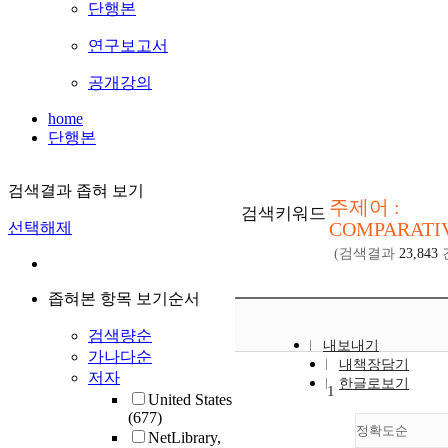
단행본
연구보고서
공개강의
home
단행본
검색결과 좁혀 보기
주제어 :
검색키워드
COMPARATI
선택해제
(검색결과
23,843
좁혀본 항목 보기순서
검색량순
내보내기
가나다순
내책장담기
저자
한글로보기
1
United States
(677)
정확도순
NetLibrary,