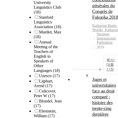
University
générales du
Linguistics Club
Congrès de
(18)
Fukuoka 2018
Stanford
Linguistics
Katharina Boele-
Association
(18)
Woelki, Katharin
Mueller, Max
Springer
(18)
International
Annual
Publishing
Meeting of the
2019
Teachers of
English to
복사/
Speakers of
대출
Other
신청
Languages
(18)
Unesco
(17)
8
Juges et
Lijphart,
universitaires
Arend
(17)
face au droit
Culicover,
Peter W
(17)
comparé :
Blondel, Jean
histoire des
(17)
trente-cinq
Ebenstein,
dernières
William
(17)