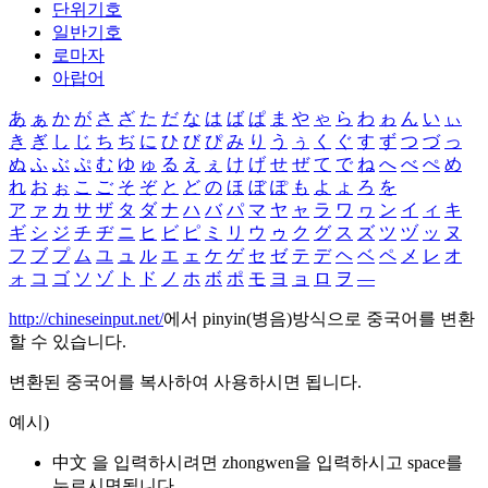
단위기호
일반기호
로마자
아랍어
あ
ぁ
か
が
さ
ざ
た
だ
な
は
ば
ぱ
ま
や
ゃ
ら
わ
ゎ
ん
い
ぃ
き
ぎ
し
じ
ち
ぢ
に
ひ
び
ぴ
み
り
う
ぅ
く
ぐ
す
ず
つ
づ
っ
ぬ
ふ
ぶ
ぷ
む
ゆ
ゅ
る
え
ぇ
け
げ
せ
ぜ
て
で
ね
へ
べ
ぺ
め
れ
お
ぉ
こ
ご
そ
ぞ
と
ど
の
ほ
ぼ
ぽ
も
よ
ょ
ろ
を
ア
ァ
カ
サ
ザ
タ
ダ
ナ
ハ
バ
パ
マ
ヤ
ャ
ラ
ワ
ヮ
ン
イ
ィ
キ
ギ
シ
ジ
チ
ヂ
ニ
ヒ
ビ
ピ
ミ
リ
ウ
ゥ
ク
グ
ス
ズ
ツ
ヅ
ッ
ヌ
フ
ブ
プ
ム
ユ
ュ
ル
エ
ェ
ケ
ゲ
セ
ゼ
テ
デ
ヘ
ベ
ペ
メ
レ
オ
ォ
コ
ゴ
ソ
ゾ
ト
ド
ノ
ホ
ボ
ポ
モ
ヨ
ョ
ロ
ヲ
―
http://chineseinput.net/
에서 pinyin(병음)방식으로 중국어를 변환
할 수 있습니다.
변환된 중국어를 복사하여 사용하시면 됩니다.
예시)
中文 을 입력하시려면
zhongwen
을 입력하시고 space를
누르시면됩니다.