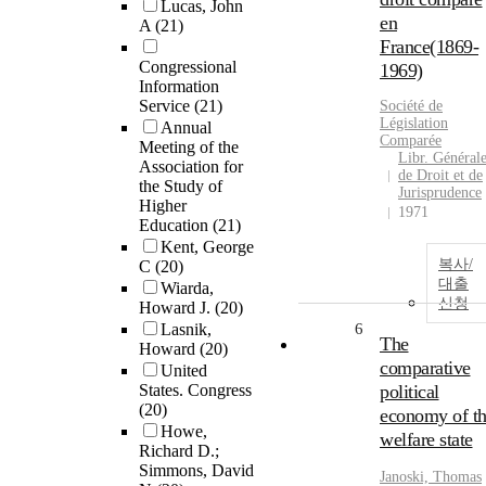
Lucas, John
en
A
(21)
France(1869-
Congressional
1969)
Information
Service
(21)
Société de
Législation
Annual
Comparée
Meeting of the
Libr. Général
Association for
de Droit et de
the Study of
Jurisprudence
Higher
1971
Education
(21)
Kent, George
복사/
C
(20)
대출
Wiarda,
신청
Howard J.
(20)
Lasnik,
6
The
Howard
(20)
comparative
United
States. Congress
political
(20)
economy of t
Howe,
welfare state
Richard D.;
Simmons, David
Janoski, Thomas