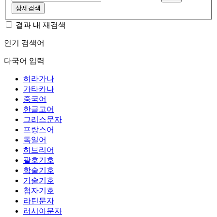
상세검색
결과 내 재검색
인기 검색어
다국어 입력
히라가나
가타카나
중국어
한글고어
그리스문자
프랑스어
독일어
히브리어
괄호기호
학술기호
기술기호
첨자기호
라틴문자
러시아문자