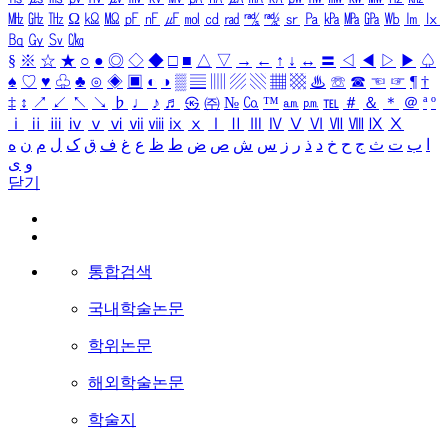
㎒
㎓
㎔
Ω
㏀
㏁
㎊
㎋
㎌
㏖
㏅
㎭
㎮
㎯
㏛
㎩
㎪
㎫
㎬
㏝
㏐
㏓
㏃
㏉
㏜
㏆
§
※
☆
★
○
●
◎
◇
◆
□
■
△
▽
→
←
↑
↓
↔
〓
◁
◀
▷
▶
♤
♠
♡
♥
♧
♣
⊙
◈
▣
◐
◑
▒
▤
▥
▨
▧
▦
▩
♨
☏
☎
☜
☞
¶
†
‡
↕
↗
↙
↖
↘
♭
♩
♪
♬
㉿
㈜
№
㏇
™
㏂
㏘
℡
＃
＆
＊
＠
ª
º
ⅰ
ⅱ
ⅲ
ⅳ
ⅴ
ⅵ
ⅶ
ⅷ
ⅸ
ⅹ
Ⅰ
Ⅱ
Ⅲ
Ⅳ
Ⅴ
Ⅵ
Ⅶ
Ⅷ
Ⅸ
Ⅹ
ا
ب
ت
ث
ج
ح
خ
د
ذ
ر
ز
س
ش
ص
ض
ط
ظ
ع
غ
ف
ق
ک
ل
م
ن
ه
و
ی
닫기
통합검색
국내학술논문
학위논문
해외학술논문
학술지