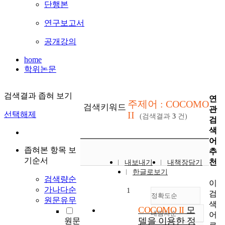
단행본
연구보고서
공개강의
home
학위논문
검색결과 좁혀 보기
연
주제어 : COCOMO
검색키워드
관
II
선택해제
(검색결과
3
건)
검
색
어
좁혀본 항목 보
추
기순서
천
내보내기
내책장담기
한글로보기
검색량순
이
가나다순
1
검
정확도순
원문유무
색
COCOMO II
모
내림차순
어
정확도
델을 이용한 정
원문