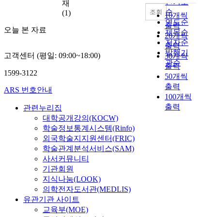
인기도
보
재
비
순
수
조회
(1)
용
10개씩
에
연도순
이
출력
오늘 본 자료
서
제목순
제
20개씩
정
품
저자순
출력
보
출
발행기
고객센터 (평일: 09:00~18:00)
30개씩
시
시
관순
출력
스
시
1599-3122
50개씩
템
판
출력
개
ARS 번호안내
매
100개씩
선
비
출력
관련누리집
이
용
대학공개강의(KOCW)
나
에
학술정보통계시스템(Rinfo)
추
직
가
외국학술지지원센터(FRIC)
결
적
학술관계분석서비스(SAM)
되
인
므
사서커뮤니티
기
로
기관회원
능
,
지식나눔(LOOK)
향
개
의학전자도서관(MEDLIS)
상
발
유관기관 사이트
에
비
교육부(MOE)
의
용