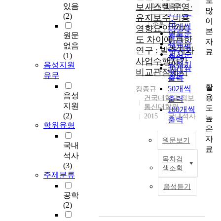
로
순
있음
보시스템 운영·
10개씩 출력
내림차순
많
인기도
(2)
유지보수 비용
이
순
조회
10개씩
영향요인 인지
본
연도순
원문
출력
도 차이에 관한
자
제목순
없음
20개씩
연구 : 발주자와
료
저자순
(1)
출력
사업수행자간
발행기
음성지원
30개씩
비교관점에서
관순
유무
출력
활
50개씩
장종규
음성
용
건국대학교 정보
출력
지원
통신대학원
도
100개씩
(2)
2015
국내석사
높
출력
학위유형
은
자
원문보기
국내
료
석사
목차검
정
(3)
색조회
보
주제분류
시
음성듣기
스
공학
템
(2)
운
영