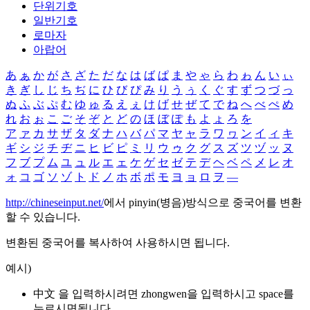
단위기호
일반기호
로마자
아랍어
あ
ぁ
か
が
さ
ざ
た
だ
な
は
ば
ぱ
ま
や
ゃ
ら
わ
ゎ
ん
い
ぃ
き
ぎ
し
じ
ち
ぢ
に
ひ
び
ぴ
み
り
う
ぅ
く
ぐ
す
ず
つ
づ
っ
ぬ
ふ
ぶ
ぷ
む
ゆ
ゅ
る
え
ぇ
け
げ
せ
ぜ
て
で
ね
へ
べ
ぺ
め
れ
お
ぉ
こ
ご
そ
ぞ
と
ど
の
ほ
ぼ
ぽ
も
よ
ょ
ろ
を
ア
ァ
カ
サ
ザ
タ
ダ
ナ
ハ
バ
パ
マ
ヤ
ャ
ラ
ワ
ヮ
ン
イ
ィ
キ
ギ
シ
ジ
チ
ヂ
ニ
ヒ
ビ
ピ
ミ
リ
ウ
ゥ
ク
グ
ス
ズ
ツ
ヅ
ッ
ヌ
フ
ブ
プ
ム
ユ
ュ
ル
エ
ェ
ケ
ゲ
セ
ゼ
テ
デ
ヘ
ベ
ペ
メ
レ
オ
ォ
コ
ゴ
ソ
ゾ
ト
ド
ノ
ホ
ボ
ポ
モ
ヨ
ョ
ロ
ヲ
―
http://chineseinput.net/
에서 pinyin(병음)방식으로 중국어를 변환
할 수 있습니다.
변환된 중국어를 복사하여 사용하시면 됩니다.
예시)
中文 을 입력하시려면
zhongwen
을 입력하시고 space를
누르시면됩니다.