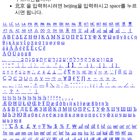
北京 을 입력하시려면
beijing
을 입력하시고 space를 누르
시면 됩니다.
ㅥ
ㅦ
ㅧ
ㅨ
ㅩ
ㅪ
ㅫ
ㅬ
ㅭ
ㅮ
ㅯ
ㅰ
ㅱ
ㅲ
ㅳ
ㅴ
ㅵ
ㅶ
ㅷ
ㅸ
ㅹ
ㅺ
ㅻ
ㅼ
ㅽ
ㅾ
ㅿ
ㆀ
ㆁ
ㆂ
ㆃ
ㆄ
ㆅ
ㆆ
ㆇ
ㆈ
ㆉ
ㆊ
ㆋ
ㆌ
ㆍ
ㆎ
Α
Β
Γ
Δ
Ε
Ζ
Η
Θ
Ι
Κ
Λ
Μ
Ν
Ξ
Ο
Π
Ρ
Σ
Τ
Υ
Φ
Χ
Ψ
Ω
α
β
γ
δ
ε
ζ
η
θ
ι
κ
λ
μ
ν
ξ
ο
π
ρ
σ
τ
υ
φ
χ
ψ
ω
á
à
Á
À
é
è
É
È
ç
Ç
ê
Ä
Ö
Ü
ä
ö
ü
ß
ְ
ֳ
ֲ
ֱ
ָ
ַ
ֵ
ֶ
ִ
ֹ
ּ
ֻ
ׂ
ׁ
ּ
ב
ה
נ
מ
צ
ת
ץ
ש
ד
ג
כ
ע
י
ח
ל
ך
ף
ק
ר
א
ט
ו
ן
ם
פ
‘
’
“
”
〔
〕
〈
〉
「
」
『
』
【
】
＂
（
）
［
］
｛
｝
±
×
÷
≠
≤
≥
∞
∴
♂
♀
∠
⊥
⌒
∂
∇
≡
≒
≪
≫
√
∽
∝
∵
∫
∬
∈
∋
⊆
⊇
⊂
⊃
∪
∩
∧
∨
￢
⇒
⇔
∀
∃
∮
∑
∏
＋
－
＜
＝
＞
、
。
·
‥
…
¨
〃
―
∥
＼
∼
´
～
ˇ
˘
˝
˚
˙
¸
˛
¡
¿
ː
！
＇
，
．
／
：
；
？
＾
＿
｀
｜
½
⅓
⅔
¼
¾
⅛
⅜
⅝
⅞
¹
²
³
⁴
ⁿ
₁
₂
₃
₄
Æ
Ð
Ħ
Ĳ
Ł
Ø
Œ
Þ
Ŧ
Ŋ
æ
đ
ð
ħ
ı
ĳ
ĸ
ŀ
ł
ø
œ
ß
þ
ŧ
ŋ
ŉ
А
Б
В
Г
Д
Е
Ё
Ж
З
И
Й
К
Л
М
Н
О
П
Р
С
Т
У
Ф
Х
Ц
Ч
Ш
Щ
Ъ
Ы
Ь
Э
Ю
Я
а
б
в
г
д
е
ё
ж
з
и
й
к
л
м
н
о
п
р
с
т
у
ф
х
ц
ч
ш
щ
ъ
ы
ь
э
ю
я
′
″
℃
Å
￠
￡
￥
¤
℉
‰
＄
％
Ｆ
￦
㎕
㎖
㎗
ℓ
㎘
㏄
㎣
㎤
㎥
㎦
㎙
㎚
㎛
㎜
㎝
㎞
㎟
㎠
㎡
㎢
㏊
㎍
㎎
㎏
㏏
㎈
㎉
㏈
㎧
㎨
㎰
㎱
㎲
㎳
㎴
㎵
㎶
㎷
㎸
㎹
㎀
㎁
㎂
㎃
㎄
㎺
㎻
㎽
㎾
㎿
㎐
㎑