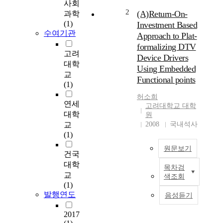
사회
·
2
(A)Return-On-
과학
유
(1)
Investment Based
지
수여기관
Approach to Plat-
보
formalizing DTV
수
고려
Device Drivers
는
대학
Using Embedded
사
교
Functional points
용
(1)
자
허소희
들
연세
고려대학교 대학
의
대학
원
지
교
2008
국내석사
식
(1)
수
원문보기
준
건국
이
대학
목차검
높
E
교
색조회
아
m
(1)
지
b
발행연도
음성듣기
고
e
다
d
2017
양
d