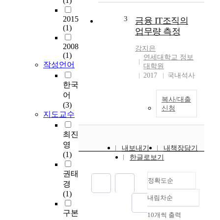
(1)
한
e
정
d
2015
3
금융 IT조직의
보
S
(1)
업무량 측정
의
o
공
2008
f
강지은
(1)
유
t
연세대학교 정보
작성언어
로
w
대학원
인
2017
국내석사
a
한국
하
r
여
어
e
복사/대출
기
(3)
산
신청
지도교수
존
업
의
부
하
최진
문
자
영
에
내보내기
내책장담기
보
(1)
서
한글로보기
수
는
에
권태
개
정확도순
의
경
발
한
(1)
시
내림차순
정확도
유
드
순
지
구본
는
10개씩 출력
내림차순