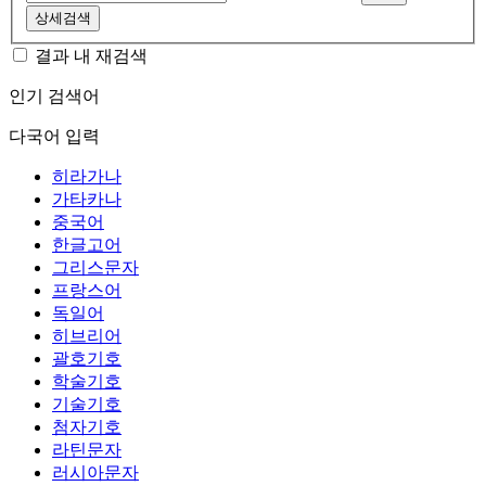
상세검색
결과 내 재검색
인기 검색어
다국어 입력
히라가나
가타카나
중국어
한글고어
그리스문자
프랑스어
독일어
히브리어
괄호기호
학술기호
기술기호
첨자기호
라틴문자
러시아문자