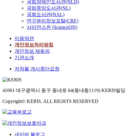
국립장애인도서관(NLD)
한
의
국립중앙도서관(NL)
개
절
국회도서관(NAL)
선
감
연구윤리정보포털(CRE)
이
이
사이언스온 (ScienceON)
요
늘
구
큰
이용약관
되
이
개인정보처리방침
고
슈
개인정보 재동의
있
가
기관소개
다
되
.
고
저작물 게시중단요청
그
있
러
다
나
.
대
41061 대구광역시 동구 동내로 64(동내동1119) KERIS빌딩
H
부
a
Copyright© KERIS. ALL RIGHTS RESERVED
분
r
의
d
기
w
업
a
이
r
나
e
네이버 블로그