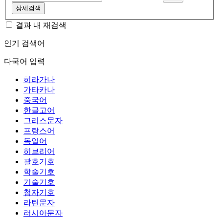
상세검색
결과 내 재검색
인기 검색어
다국어 입력
히라가나
가타카나
중국어
한글고어
그리스문자
프랑스어
독일어
히브리어
괄호기호
학술기호
기술기호
첨자기호
라틴문자
러시아문자