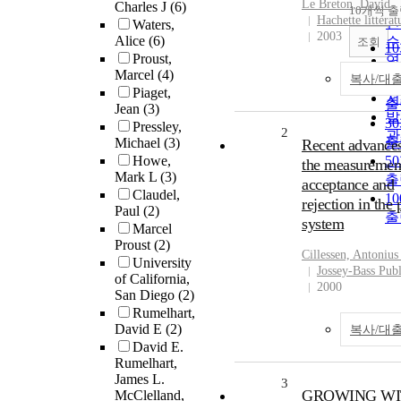
순
Le Breton, David
Charles J
(6)
10개씩 
내
Hachette littérat
인
Waters,
2003
Alice
(6)
순
조회
1
Proust,
연
출
Marcel
(4)
제
복사/대
2
Piaget,
저
출
Jean
(3)
발
3
Pressley,
2
관
출
Michael
(3)
Recent advances
Howe,
5
the measuremen
Mark L
(3)
출
acceptance and
Claudel,
1
rejection in the 
Paul
(2)
출
system
Marcel
Proust
(2)
Cillessen, Antonius
University
Jossey-Bass Publ
of California,
2000
San Diego
(2)
Rumelhart,
David E
(2)
복사/대
David E.
Rumelhart,
James L.
3
GROWING WI
McClelland,