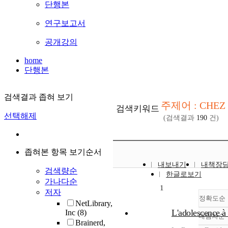
단행본
연구보고서
공개강의
home
단행본
검색결과 좁혀 보기
주제어 : CHEZ
검색키워드
선택해제
(검색결과
190
건)
좁혀본 항목 보기순서
내보내기
내책장
검색량순
한글로보기
가나다순
1
저자
정확도순
NetLibrary,
L'adolescence à
Inc
(8)
내림차순
정
Brainerd,