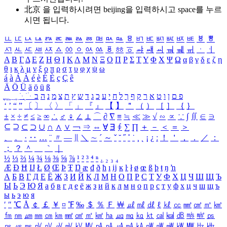
北京 을 입력하시려면
beijing
을 입력하시고 space를 누르
시면 됩니다.
ㅥ
ㅦ
ㅧ
ㅨ
ㅩ
ㅪ
ㅫ
ㅬ
ㅭ
ㅮ
ㅯ
ㅰ
ㅱ
ㅲ
ㅳ
ㅴ
ㅵ
ㅶ
ㅷ
ㅸ
ㅹ
ㅺ
ㅻ
ㅼ
ㅽ
ㅾ
ㅿ
ㆀ
ㆁ
ㆂ
ㆃ
ㆄ
ㆅ
ㆆ
ㆇ
ㆈ
ㆉ
ㆊ
ㆋ
ㆌ
ㆍ
ㆎ
Α
Β
Γ
Δ
Ε
Ζ
Η
Θ
Ι
Κ
Λ
Μ
Ν
Ξ
Ο
Π
Ρ
Σ
Τ
Υ
Φ
Χ
Ψ
Ω
α
β
γ
δ
ε
ζ
η
θ
ι
κ
λ
μ
ν
ξ
ο
π
ρ
σ
τ
υ
φ
χ
ψ
ω
á
à
Á
À
é
è
É
È
ç
Ç
ê
Ä
Ö
Ü
ä
ö
ü
ß
ְ
ֳ
ֲ
ֱ
ָ
ַ
ֵ
ֶ
ִ
ֹ
ּ
ֻ
ׂ
ׁ
ּ
ב
ה
נ
מ
צ
ת
ץ
ש
ד
ג
כ
ע
י
ח
ל
ך
ף
ק
ר
א
ט
ו
ן
ם
פ
‘
’
“
”
〔
〕
〈
〉
「
」
『
』
【
】
＂
（
）
［
］
｛
｝
±
×
÷
≠
≤
≥
∞
∴
♂
♀
∠
⊥
⌒
∂
∇
≡
≒
≪
≫
√
∽
∝
∵
∫
∬
∈
∋
⊆
⊇
⊂
⊃
∪
∩
∧
∨
￢
⇒
⇔
∀
∃
∮
∑
∏
＋
－
＜
＝
＞
、
。
·
‥
…
¨
〃
―
∥
＼
∼
´
～
ˇ
˘
˝
˚
˙
¸
˛
¡
¿
ː
！
＇
，
．
／
：
；
？
＾
＿
｀
｜
½
⅓
⅔
¼
¾
⅛
⅜
⅝
⅞
¹
²
³
⁴
ⁿ
₁
₂
₃
₄
Æ
Ð
Ħ
Ĳ
Ł
Ø
Œ
Þ
Ŧ
Ŋ
æ
đ
ð
ħ
ı
ĳ
ĸ
ŀ
ł
ø
œ
ß
þ
ŧ
ŋ
ŉ
А
Б
В
Г
Д
Е
Ё
Ж
З
И
Й
К
Л
М
Н
О
П
Р
С
Т
У
Ф
Х
Ц
Ч
Ш
Щ
Ъ
Ы
Ь
Э
Ю
Я
а
б
в
г
д
е
ё
ж
з
и
й
к
л
м
н
о
п
р
с
т
у
ф
х
ц
ч
ш
щ
ъ
ы
ь
э
ю
я
′
″
℃
Å
￠
￡
￥
¤
℉
‰
＄
％
Ｆ
￦
㎕
㎖
㎗
ℓ
㎘
㏄
㎣
㎤
㎥
㎦
㎙
㎚
㎛
㎜
㎝
㎞
㎟
㎠
㎡
㎢
㏊
㎍
㎎
㎏
㏏
㎈
㎉
㏈
㎧
㎨
㎰
㎱
㎲
㎳
㎴
㎵
㎶
㎷
㎸
㎹
㎀
㎁
㎂
㎃
㎄
㎺
㎻
㎽
㎾
㎿
㎐
㎑