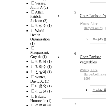
Vessey,
Judith A
(2)
Allen,
5
Chez Panisse fru
Patricia
Jackson
(2)
Waters, Alice
김성수
(1)
HarperCollins
World
Health
Organization
복사/대
(1)
Maupassant,
6
Chez Panisse
Guy de
(1)
김창석
(1)
vegetables
김화수
(1)
Waters, Alice
신상미
(1)
HarperCollinsPu
Winter,
1996
David A.
(1)
이용숙
(1)
복사/대
김교신
(1)
Balzac,
Honore de
(1)
7
金昌錫 譯