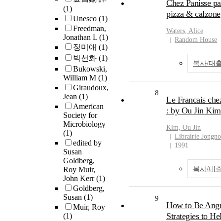
Chez Panisse pa
(1)
pizza & calzone
Unesco
(1)
Freedman,
Waters, Alice
Jonathan L
(1)
Random House
정미애
(1)
박선화
(1)
복사/대
Bukowski,
William M
(1)
Giraudoux,
8
Jean
(1)
Le Francais che
American
: by Ou Jin Kim
Society for
Microbiology
Kim, Ou Jin
(1)
Librairie Jongno
edited by
1991
Susan
Goldberg,
Roy Muir,
복사/대
John Kerr
(1)
Goldberg,
Susan
(1)
9
How to Be Angr
Muir, Roy
Strategies to He
(1)