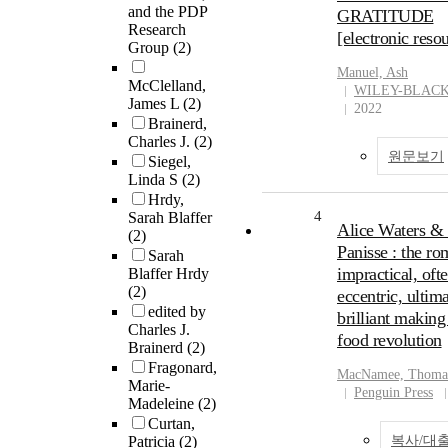
and the PDP
GRATITUDE
Research
[electronic reso
Group
(2)
Manuel, Ash
McClelland,
WILEY-BLAC
James L
(2)
2022
Brainerd,
Charles J.
(2)
원문보기
Siegel,
Linda S
(2)
Hrdy,
4
Sarah Blaffer
Alice Waters &
(2)
Panisse : the ro
Sarah
impractical, oft
Blaffer Hrdy
(2)
eccentric, ultim
edited by
brilliant making
Charles J.
food revolution
Brainerd
(2)
Fragonard,
MacNamee, Thoma
Marie-
Penguin Press
Madeleine
(2)
Curtan,
Patricia
(2)
복사/대