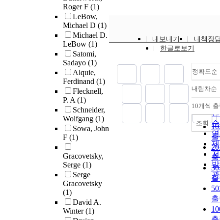
Roger F
(1)
LeBow,
Michael D
(1)
Michael D.
내보내기
내책장
LeBow
(1)
한글로보기
Satomi,
Sadayo
(1)
정확도순
Alquie,
Ferdinand
(1)
내림차순
Flecknell,
정
P. A
(1)
순
10개씩 
내
Schneider,
인
Wolfgang
(1)
순
조회
1
Sowa, John
연
출
F
(1)
제
2
저
Gracovetsky,
출
발
Serge
(1)
3
Serge
관
출
Gracovetsky
5
(1)
출
David A.
1
Winter
(1)
출