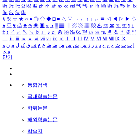
㎒
㎓
㎔
Ω
㏀
㏁
㎊
㎋
㎌
㏖
㏅
㎭
㎮
㎯
㏛
㎩
㎪
㎫
㎬
㏝
㏐
㏓
㏃
㏉
㏜
㏆
§
※
☆
★
○
●
◎
◇
◆
□
■
△
▽
→
←
↑
↓
↔
〓
◁
◀
▷
▶
♤
♠
♡
♥
♧
♣
⊙
◈
▣
◐
◑
▒
▤
▥
▨
▧
▦
▩
♨
☏
☎
☜
☞
¶
†
‡
↕
↗
↙
↖
↘
♭
♩
♪
♬
㉿
㈜
№
㏇
™
㏂
㏘
℡
＃
＆
＊
＠
ª
º
ⅰ
ⅱ
ⅲ
ⅳ
ⅴ
ⅵ
ⅶ
ⅷ
ⅸ
ⅹ
Ⅰ
Ⅱ
Ⅲ
Ⅳ
Ⅴ
Ⅵ
Ⅶ
Ⅷ
Ⅸ
Ⅹ
ا
ب
ت
ث
ج
ح
خ
د
ذ
ر
ز
س
ش
ص
ض
ط
ظ
ع
غ
ف
ق
ک
ل
م
ن
ه
و
ی
닫기
통합검색
국내학술논문
학위논문
해외학술논문
학술지