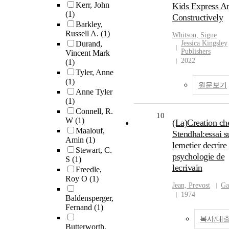
Kerr, John
Kids Express A
(1)
Constructively
Barkley,
Russell A.
(1)
Whitson, Signe
Durand,
Jessica Kingsley
Publishers
Vincent Mark
2022
(1)
Tyler, Anne
(1)
원문보기
Anne Tyler
(1)
Connell, R.
10
W
(1)
(La)Creation ch
Maalouf,
Stendhal:essai s
Amin
(1)
lemetier decrire 
Stewart, C.
psychologie de
S
(1)
lecrivain
Freedle,
Roy O
(1)
Jean, Prevost
Ga
1974
Baldensperger,
Fernand
(1)
복사/대
Butterworth,