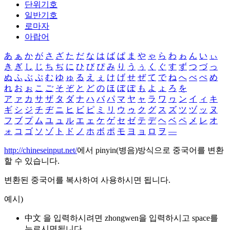
단위기호
일반기호
로마자
아랍어
あ
ぁ
か
が
さ
ざ
た
だ
な
は
ば
ぱ
ま
や
ゃ
ら
わ
ゎ
ん
い
ぃ
き
ぎ
し
じ
ち
ぢ
に
ひ
び
ぴ
み
り
う
ぅ
く
ぐ
す
ず
つ
づ
っ
ぬ
ふ
ぶ
ぷ
む
ゆ
ゅ
る
え
ぇ
け
げ
せ
ぜ
て
で
ね
へ
べ
ぺ
め
れ
お
ぉ
こ
ご
そ
ぞ
と
ど
の
ほ
ぼ
ぽ
も
よ
ょ
ろ
を
ア
ァ
カ
サ
ザ
タ
ダ
ナ
ハ
バ
パ
マ
ヤ
ャ
ラ
ワ
ヮ
ン
イ
ィ
キ
ギ
シ
ジ
チ
ヂ
ニ
ヒ
ビ
ピ
ミ
リ
ウ
ゥ
ク
グ
ス
ズ
ツ
ヅ
ッ
ヌ
フ
ブ
プ
ム
ユ
ュ
ル
エ
ェ
ケ
ゲ
セ
ゼ
テ
デ
ヘ
ベ
ペ
メ
レ
オ
ォ
コ
ゴ
ソ
ゾ
ト
ド
ノ
ホ
ボ
ポ
モ
ヨ
ョ
ロ
ヲ
―
http://chineseinput.net/
에서 pinyin(병음)방식으로 중국어를 변환
할 수 있습니다.
변환된 중국어를 복사하여 사용하시면 됩니다.
예시)
中文 을 입력하시려면
zhongwen
을 입력하시고 space를
누르시면됩니다.