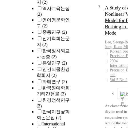
지
(2)
In this study, 
7
A Study of 
역사교육논집
factors such as
Nonlinear V
(2)
passage, inter
영어영문학연
Model for E
are selected to 
구
(2)
dynamic charac
Bushing in 
hydraulic bush
중동연구
(2)
Mode
analytical stud
전기학회논문
Lee, Seong-
implemented in
지
(2)
Jong-Keun
,
Mi
hydraulic bus
한국정치외교
Korean Soc
configurations 
Precision 
사논총
(2)
combination o
2004
통일연구
(2)
factors. The f
Internation
인간식물환경
Precision 
with lumped p
and
학회지
(2)
model about h
Vol.5 No.2
화훼연구
(2)
bushing config
한국원예학회
implemented a
기타간행물
(2)
variation of d
환경정책연구
stiffness and lo
(2)
examined wi
An elastomeric
한국지진공학
simulation in 
device used in
frequency doma
회논문집
(2)
suspension sys
the feasible an
reduce the loa
International