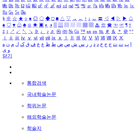
㎒
㎓
㎔
Ω
㏀
㏁
㎊
㎋
㎌
㏖
㏅
㎭
㎮
㎯
㏛
㎩
㎪
㎫
㎬
㏝
㏐
㏓
㏃
㏉
㏜
㏆
§
※
☆
★
○
●
◎
◇
◆
□
■
△
▽
→
←
↑
↓
↔
〓
◁
◀
▷
▶
♤
♠
♡
♥
♧
♣
⊙
◈
▣
◐
◑
▒
▤
▥
▨
▧
▦
▩
♨
☏
☎
☜
☞
¶
†
‡
↕
↗
↙
↖
↘
♭
♩
♪
♬
㉿
㈜
№
㏇
™
㏂
㏘
℡
＃
＆
＊
＠
ª
º
ⅰ
ⅱ
ⅲ
ⅳ
ⅴ
ⅵ
ⅶ
ⅷ
ⅸ
ⅹ
Ⅰ
Ⅱ
Ⅲ
Ⅳ
Ⅴ
Ⅵ
Ⅶ
Ⅷ
Ⅸ
Ⅹ
ا
ب
ت
ث
ج
ح
خ
د
ذ
ر
ز
س
ش
ص
ض
ط
ظ
ع
غ
ف
ق
ک
ل
م
ن
ه
و
ی
닫기
통합검색
국내학술논문
학위논문
해외학술논문
학술지