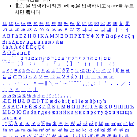
北京 을 입력하시려면
beijing
을 입력하시고 space를 누르
시면 됩니다.
ㅥ
ㅦ
ㅧ
ㅨ
ㅩ
ㅪ
ㅫ
ㅬ
ㅭ
ㅮ
ㅯ
ㅰ
ㅱ
ㅲ
ㅳ
ㅴ
ㅵ
ㅶ
ㅷ
ㅸ
ㅹ
ㅺ
ㅻ
ㅼ
ㅽ
ㅾ
ㅿ
ㆀ
ㆁ
ㆂ
ㆃ
ㆄ
ㆅ
ㆆ
ㆇ
ㆈ
ㆉ
ㆊ
ㆋ
ㆌ
ㆍ
ㆎ
Α
Β
Γ
Δ
Ε
Ζ
Η
Θ
Ι
Κ
Λ
Μ
Ν
Ξ
Ο
Π
Ρ
Σ
Τ
Υ
Φ
Χ
Ψ
Ω
α
β
γ
δ
ε
ζ
η
θ
ι
κ
λ
μ
ν
ξ
ο
π
ρ
σ
τ
υ
φ
χ
ψ
ω
á
à
Á
À
é
è
É
È
ç
Ç
ê
Ä
Ö
Ü
ä
ö
ü
ß
ְ
ֳ
ֲ
ֱ
ָ
ַ
ֵ
ֶ
ִ
ֹ
ּ
ֻ
ׂ
ׁ
ּ
ב
ה
נ
מ
צ
ת
ץ
ש
ד
ג
כ
ע
י
ח
ל
ך
ף
ק
ר
א
ט
ו
ן
ם
פ
‘
’
“
”
〔
〕
〈
〉
「
」
『
』
【
】
＂
（
）
［
］
｛
｝
±
×
÷
≠
≤
≥
∞
∴
♂
♀
∠
⊥
⌒
∂
∇
≡
≒
≪
≫
√
∽
∝
∵
∫
∬
∈
∋
⊆
⊇
⊂
⊃
∪
∩
∧
∨
￢
⇒
⇔
∀
∃
∮
∑
∏
＋
－
＜
＝
＞
、
。
·
‥
…
¨
〃
―
∥
＼
∼
´
～
ˇ
˘
˝
˚
˙
¸
˛
¡
¿
ː
！
＇
，
．
／
：
；
？
＾
＿
｀
｜
½
⅓
⅔
¼
¾
⅛
⅜
⅝
⅞
¹
²
³
⁴
ⁿ
₁
₂
₃
₄
Æ
Ð
Ħ
Ĳ
Ł
Ø
Œ
Þ
Ŧ
Ŋ
æ
đ
ð
ħ
ı
ĳ
ĸ
ŀ
ł
ø
œ
ß
þ
ŧ
ŋ
ŉ
А
Б
В
Г
Д
Е
Ё
Ж
З
И
Й
К
Л
М
Н
О
П
Р
С
Т
У
Ф
Х
Ц
Ч
Ш
Щ
Ъ
Ы
Ь
Э
Ю
Я
а
б
в
г
д
е
ё
ж
з
и
й
к
л
м
н
о
п
р
с
т
у
ф
х
ц
ч
ш
щ
ъ
ы
ь
э
ю
я
′
″
℃
Å
￠
￡
￥
¤
℉
‰
＄
％
Ｆ
￦
㎕
㎖
㎗
ℓ
㎘
㏄
㎣
㎤
㎥
㎦
㎙
㎚
㎛
㎜
㎝
㎞
㎟
㎠
㎡
㎢
㏊
㎍
㎎
㎏
㏏
㎈
㎉
㏈
㎧
㎨
㎰
㎱
㎲
㎳
㎴
㎵
㎶
㎷
㎸
㎹
㎀
㎁
㎂
㎃
㎄
㎺
㎻
㎽
㎾
㎿
㎐
㎑