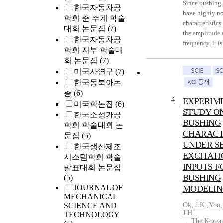
random excitat
electric field i
Since bushing
한국자동차공
show good agr
on the mounted
have highly no
학회 춘 추계 학술
experiments, t
of the cryostat
characteristics
대회 논문집
(7)
bushing model 
most vulnerabl
the amplitude 
한국자동차공
in the vehicle
bushings. In th
frequency, it is
학회 지부 학술대
simulation. Be
design factors
derive a mathe
회 논문집
(7)
characteristics
bushing were a
modeling of th
bushing signifi
미국사연구
(7)
finally 60kV c
this paper, a s
the accuracy o
한국동북아논
bushing was fa
bushing model 
dynamics simul
총
(6)
tested. In orde
box bushing m
4
EXPERIM
should be accu
optimal electri
derived and c
미국학논집
(6)
modeled in the
STUDY O
configuration, 
Bone-Wen hyst
한국소성가공
suspension mod
BUSHING
configuration 
is employed to
학회 학술대회 논
paper, a new n
cone was dete
semi-physical
CHARACT
문집
(5)
bushing model
2D electric fie
artificial neur
UNDER S
한국생산제조
automotive bu
results. Based 
algorithm is u
EXCITATI
시스템학회 학술
components is
experimental a
black-box bus
INPUTS F
발표대회 논문집
improve the ac
analytical wo
3-axes MTS rub
BUSHING
(5)
vehicle dynami
condenser bus
machine is use
JOURNAL OF
MODELIN
Bushing compo
fabricated. Fina
the bushing cha
MECHANICAL
first tested to 
fabricated con
Sine excitation
SCIENCE AND
Ok, J.K.
,
Yoo,
nonlinear and 
bushing has be
on the differen
J.H.
TECHNOLOGY
behavior of ty
The Korean
applying light
and different a