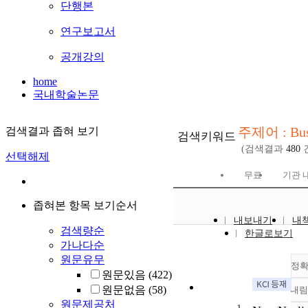
단행본
연구보고서
공개강의
home
국내학술논문
주제어 : Bus
검색결과 좁혀 보기
검색키워드
(검색결과
480
선택해제
무료
기관 
좁혀본 항목 보기순서
내보내기
내
검색량순
한글로보기
가나다순
원문유무
정
원문있음
(422)
원문없음
(58)
내
원문제공처