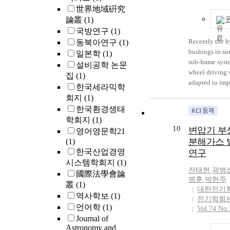
ring shield de
世界地域硏究
decreased elect
論叢
(1)
concentration a
국방연구
(1)
parts of the bu
Recently the h
동북아연구
(1)
shield gaps is
bushings in su
일본학
(1)
between field 
sub-frame syste
설비공학 논문
ring shield. A
wheel driving 
집
(1)
equipotential 
adapted to imp
한국세라믹학
through gaps. A
quality and re
회지
(1)
resulting electr
vibration. The
thus reduced i
한국환경생태
stiffness and 
$17{\sim}23%$
학회지
(1)
properties of t
10
bushing with f
변압기 부
영어영문학21
bushings are h
ring shield de
분해가스 
(1)
dependent on 
2D simulator b
한국산업경영
연구
and frequency 
boundary elem
시스템학회지
(1)
force as well as
was also intro
전태현
,
곽병
國際法學會論
load, but analy
to verify the re
병훈
,
박현주
叢
(1)
studies about 
대한전기
the polymer b
역사학보
(1)
responses are 
전기학회
optimized desi
The dynamic st
언어학
(1)
Vol.74 No.
internal elemen
loss angle of a
Journal of
stress grading a
bushing are a c
Astronomy and