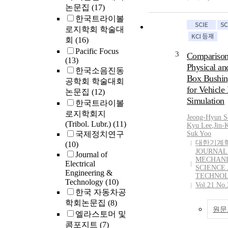
VisualDOC pro
논문집
(17)
devices. Due to
employed to fi
temperature gr
한국트라이볼
optimal parame
ambient of cry
로지학회 학술대
bushing model.
bushing, gener
회
(16)
function is des
bushing adopti
Pacific Focus
3
Comparison
optimal parame
an insulating 
(13)
model. Parame
Physical an
not be directly
한국소음진동
identification 
Box Bushi
the freezing of
공학회 학술대회
to satisfy the s
Therefore, con
for Vehicl
논문집
(12)
dynamic charac
bushing with s
Simulation
한국트라이볼
to sine and ste
material consi
로지학회지
inputs. It was 
Jeong-Hyun S
cryogenic env
(Tribol. Lubr.)
(11)
Kyu Lee
,
Jin-
proposed mode
would be bette
국제정치연구
Suk Yoo
predict the bus
superconducti
대한기계
(10)
under sine, st
Considering th
JOURNAL
Journal of
inputs well. Th
circumstance, 
MECHAN
Electrical
within 10% in 
SCIENCE
the design of 
Engineering &
TECHNO
range. To show
bushing made o
Technology
(10)
Vol.21 No.
of the propose
reinforced plas
한국 자동차공
numerical exa
case of the des
학회논문집
(8)
carried out. Be
원문
condenser bushi
엘라스토머 및
bushing forces
important to r
콤포지트
(7)