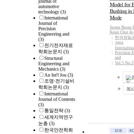
journal of
Model for E
dynamic model
and frequency 
automotive
bushing.
Bushing in 
force as well as
technology
(3)
Mode
load, but analy
International
Journal of
studies about 
Seong Beom 
Precision
responses are 
Keun Choi
,
Je
Engineering and
The dynamic st
한국정밀
(3)
loss angle of a
2004
전기전자재료
bushing are a c
Internation
학회논문지
(3)
Precision 
purpose functio
and
Structural
significant to 
Vol.5 No.2
Engineering and
relation betwe
Mechanics
(3)
parameter of in
An Int'l Jou
(3)
structure and t
조명·전기설비
functions. Dur
학회논문지
(3)
복
stage of a hyd
International
with one fluid 
Journal of Contents
not easy to adj
(3)
maximum frequ
통일전략
(3)
angle to speci
세계지역연구
of the most dis
논총
(3)
excitations du
한국안전학회
limitations of t