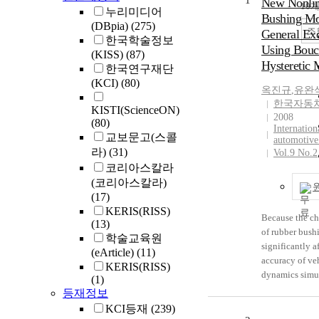
1
New Nonlin
10
누리미디어
Bushing Mo
(DBpia)
(275)
조
General Exc
한국학술정보
Using Bou
(KISS)
(87)
Hysteretic
한국연구재단
(KCI)
(80)
옥진규
,
유완
한국자동
KISTI(ScienceON)
2008
(80)
Internation
교보문고(스콜
automotive
라)
(31)
Vol.9 No.2
코리아스칼라
(코리아스칼라)
(17)
KERIS(RISS)
Because the cha
(13)
of rubber bush
학술교육원
significantly a
(eArticle)
(11)
accuracy of ve
KERIS(RISS)
dynamics simul
(1)
should be accu
등재정보
modeled in the
KCI등재
(239)
suspension mod