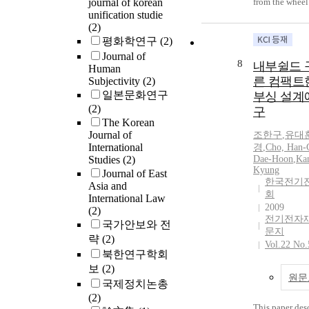
modeling meth
journal of korean
from the wheel
unification studie
hydraulic bush
of the vehicle.
(2)
proposed.
between the lo
평화학연구
(2)
the shaft or sl
Journal of
relative displ
8
내부쉴드 
Human
elastomeric bu
른 컴팩트
Subjectivity
(2)
nonlinear and 
일본문화연구
부싱 설계
features of vis
(2)
구
load-displacem
The Korean
for elastomeric
Journal of
조한구
,
유대
important fur 
International
경
,
Cho, Han-
numerical simu
Studies
(2)
Dae-Hoon
,
Ka
boundary valu
Kyung
Journal of East
the bushing re
한국전기
Asia and
회
to the load-di
International Law
2009
relation, which
(2)
전기전자
complex calcul
국가안보와 전
문지
Therefore, by 
략
(2)
Vol.22 No.
constitutive eq
북한연구학회
nonlinear visc
보
(2)
incompressible
원문
국제정치논총
developed by L
(2)
data for the el
This paper des