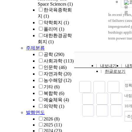
parts of the bu
Space Sciences
(1)
purpose functio
한국육종학회
significant to 
In recent years
relation betwe
지
(1)
of failures cau
parameter of in
약학회지
(1)
impregenated 
structure and t
폴리머
(1)
bushings appli
functions. Dur
대한환경공학
term power tra
stage of a hyd
회지
(1)
been increasin
with one fluid 
주제분류
them have prog
not easy to adj
공학
(290)
fires, increasin
maximum frequ
사회과학
(113)
possibility of f
angle to speci
내보내기
내
인문학
(46)
damage. As OIP
of the most dis
한글로보기
자연과학
(20)
more than 70% 
excitations du
term bushings 
농수해양
(12)
limitations of t
there is a high
정
In this study, 
기타
(6)
fire in case of f
factors such as
복합학
(6)
내
necessary to d
passage, inter
예술체육
(4)
diagnostic tec
and internal st
의약학
(1)
10
aging bushing
selected to affe
발행연도
KEPCO is imp
dynamic charac
조
2026
(8)
insulation oil 
hydraulic bush
2025
(11)
prevent the co
analytical stud
2024
(23)