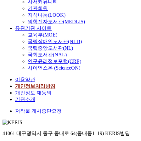
사서커뮤니티
기관회원
지식나눔(LOOK)
의학전자도서관(MEDLIS)
유관기관 사이트
교육부(MOE)
국립장애인도서관(NLD)
국립중앙도서관(NL)
국회도서관(NAL)
연구윤리정보포털(CRE)
사이언스온 (ScienceON)
이용약관
개인정보처리방침
개인정보 재동의
기관소개
저작물 게시중단요청
41061 대구광역시 동구 동내로 64(동내동1119) KERIS빌딩