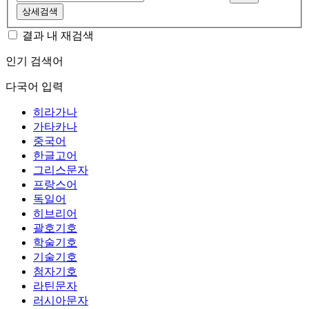
상세검색
결과 내 재검색
인기 검색어
다국어 입력
히라가나
가타카나
중국어
한글고어
그리스문자
프랑스어
독일어
히브리어
괄호기호
학술기호
기술기호
첨자기호
라틴문자
러시아문자