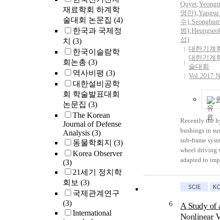
develop an acc
to sine and ste
Quyet
,
Yeong
재료학회 하계학
model for vehi
inputs. It was 
영만)
,
Yangs
술대회 논문집
(4)
analysis, the 
수)
,
Seongbu
proposed mode
한국과 국제정
characteristics
범)
,
Heungse
predict the bus
섭)
치
(3)
excitation inp
under sine, st
대한기계
known. In this 
한국이슬람학
inputs well. Th
대한기계
axis tester was
회논총
(3)
within 10% in 
술대회
capture the bu
range. To show
역사비평
(3)
Vol.2017 N
characteristic
of the propose
대한설비공학
inputs, sine in
numerical exa
회 학술발표대회
inputs were im
carried out. Be
논문집
(3)
axis of the bus
bushing forces
The Korean
two-axis inputs
random excitat
Recently the h
Journal of Defense
axial and radi
show good agr
bushings in su
Analysis
(3)
inputs, were s
experiments, t
sub-frame syste
동물학회지
(3)
imposed on the 
bushing model 
wheel driving 
Korea Observer
axis inputs inc
in the vehicle
adapted to imp
(3)
radial-axial-no
simulation.
quality and re
21세기 정치학
were supplied t
vibration. The
회보
(3)
Bushing charact
stiffness and 
국제관계연구
each case were
properties of t
(3)
6
A Study of 
analyzed. Thes
bushings are h
International
Nonlinear V
could be availa
dependent on 