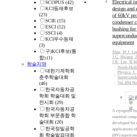
2
Electrical i
SCOPUS
(42)
paper, a new n
design and 
KCI등재후보
bushing model
(23)
of 60kV pr
automotive bu
SCIE
(15)
condenser 
components is
ESCI
(12)
bushing for
improve the ac
SSCI
(4)
supercondu
vehicle dynami
KCI우수등재
equipment
Bushing compo
(3)
first tested to 
구)KCI후보(통
Shin, W.J.
,
Le
nonlinear and 
J.G.
,
Hwang, J
합)
(1)
behavior of ty
J.K.
,
Lee, B.W
학술지명
by using a MT
North-Holl
대한기계학회
Physica. C,
elastomer teste
춘추학술대회
Supercondu
Bouc-Wen hyst
Vol.494 No
(46)
differential m
한국자동차공
modified to ge
학회 학술대회 및
precise rubber
전시회
(29)
model. A sine 
한국자동차공
input, and ra
A cryogenic bu
학회 부문종합 학
excitations ar
essential comp
술대회
(20)
the bushing.
developed for
program is used
한국정밀공학
applications o
sensitivity and
회 학술발표대회
(HV) supercon