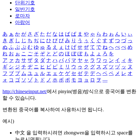
단위기호
일반기호
로마자
아랍어
あ
ぁ
か
が
さ
ざ
た
だ
な
は
ば
ぱ
ま
や
ゃ
ら
わ
ゎ
ん
い
ぃ
き
ぎ
し
じ
ち
ぢ
に
ひ
び
ぴ
み
り
う
ぅ
く
ぐ
す
ず
つ
づ
っ
ぬ
ふ
ぶ
ぷ
む
ゆ
ゅ
る
え
ぇ
け
げ
せ
ぜ
て
で
ね
へ
べ
ぺ
め
れ
お
ぉ
こ
ご
そ
ぞ
と
ど
の
ほ
ぼ
ぽ
も
よ
ょ
ろ
を
ア
ァ
カ
サ
ザ
タ
ダ
ナ
ハ
バ
パ
マ
ヤ
ャ
ラ
ワ
ヮ
ン
イ
ィ
キ
ギ
シ
ジ
チ
ヂ
ニ
ヒ
ビ
ピ
ミ
リ
ウ
ゥ
ク
グ
ス
ズ
ツ
ヅ
ッ
ヌ
フ
ブ
プ
ム
ユ
ュ
ル
エ
ェ
ケ
ゲ
セ
ゼ
テ
デ
ヘ
ベ
ペ
メ
レ
オ
ォ
コ
ゴ
ソ
ゾ
ト
ド
ノ
ホ
ボ
ポ
モ
ヨ
ョ
ロ
ヲ
―
http://chineseinput.net/
에서 pinyin(병음)방식으로 중국어를 변환
할 수 있습니다.
변환된 중국어를 복사하여 사용하시면 됩니다.
예시)
中文 을 입력하시려면
zhongwen
을 입력하시고 space를
누르시면됩니다.