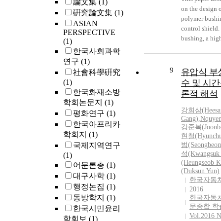
論文集
(1)
bushing materi
on the design 
硏究論文集
(1)
obtained and t
polymer bushin
ASIAN
used to derive
control shield.
PERSPECTIVE
displacement re
bushing, a high
(1)
radial response
stress occurred
한국사회과학
bushing. After 
shaper and cen
연구
(1)
relaxation func
by the closely 
9
유압식 부
社會科學硏究
bushing was o
coaxial cylindr
(1)
수 및 시
the step displ
has a great hei
한국화재소방
론적 해석
control test, P
axis to control
학회논문지
(1)
model was dev
field. Conseque
강희삼(Hees
평화연구
(1)
Solutions were
potentials are 
Gang)
,
Nquyen
한국아프리카
comparison be
along the field
강준복(Joonbo
학회지
(1)
results of the 
현철(Hyunchu
electric stress i
국제지역연구
범(Seongbeom
Lianis model a
concentrated on
석(Kwangsuk 
(1)
the proposed m
surface of the 
(Heungseob K
어문론총
(1)
shown that the
the upper end o
(Duksun Yun)
Pipkin-Rogers
대구사학
(1)
shaper. In acco
한국자동
very good agr
행정논집
(1)
field control c
2016
the modified L
achieved by me
동방학지
(1)
한국자동
designs of such
문종합 학
한국시민윤리
shields. The fl
Vol.2016 N
학회보
(1)