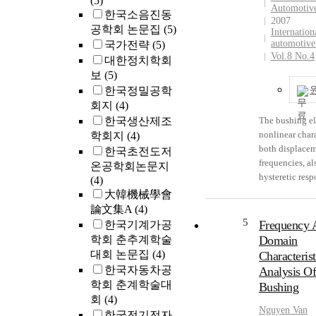
(5)
Automotive
by using a MT
and AC overvol
performed to fi
한국소음진동
2007
elastomer teste
From the test re
bushing charact
공학회 논문집
(5)
Internation
Bouc-Wen hyst
possible to get
Random test res
automotive
국가전략
(5)
differential m
results which 
used to generat
Vol.8 No.4
대한정치학회
modified to ge
design of cryo
coefficients of
보
(5)
precise rubber
in cryogenic e
physical mode
한국정밀공학
model. A sine 
weighting facto
회지
(4)
input, and ra
black-box mo
한국생산제조
The bushing e
excitations ar
simulations are
nonlinear chara
학회지
(4)
the bushing.
to verify the 
both displace
한국초전도저
program is used
and the result
frequencies, al
sensitivity and
온공학회논문지
with each othe
hysteretic resp
VisualDOC pro
(4)
the numerical 
repeated vibra
employed to fi
大韓機械學會
accuracy.
excitations. Si
optimal parame
論文集A
(4)
characteristics
bushing model.
5
Frequency 
한국기계가공
bushing signifi
function is des
학회 춘추계학술
Domain
the accuracy of
optimal parame
대회 논문집
(4)
Characterist
dynamic simulat
model. Parame
한국자동차공
Analysis Of
should be accu
identification 
학회 춘계학술대
Bushing
modeled in the
to satisfy the s
회
(4)
suspension mo
dynamic charac
Nguyen Van
한국전기전자