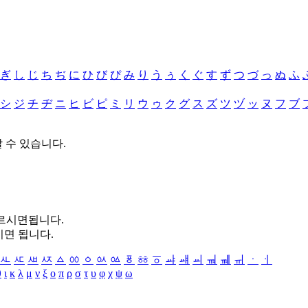
ぎ
し
じ
ち
ぢ
に
ひ
び
ぴ
み
り
う
ぅ
く
ぐ
す
ず
つ
づ
っ
ぬ
ふ
シ
ジ
チ
ヂ
ニ
ヒ
ビ
ピ
ミ
リ
ウ
ゥ
ク
グ
ス
ズ
ツ
ヅ
ッ
ヌ
フ
ブ
할 수 있습니다.
누르시면됩니다.
시면 됩니다.
ㅻ
ㅼ
ㅽ
ㅾ
ㅿ
ㆀ
ㆁ
ㆂ
ㆃ
ㆄ
ㆅ
ㆆ
ㆇ
ㆈ
ㆉ
ㆊ
ㆋ
ㆌ
ㆍ
ㆎ
θ
ι
κ
λ
μ
ν
ξ
ο
π
ρ
σ
τ
υ
φ
χ
ψ
ω