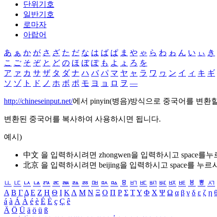
단위기호
일반기호
로마자
아랍어
あ
ぁ
か
が
さ
ざ
た
だ
な
は
ば
ぱ
ま
や
ゃ
ら
わ
ゎ
ん
い
ぃ
き
こ
ご
そ
ぞ
と
ど
の
ほ
ぼ
ぽ
も
よ
ょ
ろ
を
ア
ァ
カ
サ
ザ
タ
ダ
ナ
ハ
バ
パ
マ
ヤ
ャ
ラ
ワ
ヮ
ン
イ
ィ
キ
ギ
ソ
ゾ
ト
ド
ノ
ホ
ボ
ポ
モ
ヨ
ョ
ロ
ヲ
―
http://chineseinput.net/
에서 pinyin(병음)방식으로 중국어를 변환
변환된 중국어를 복사하여 사용하시면 됩니다.
예시)
中文 을 입력하시려면
zhongwen
을 입력하시고 space를
北京 을 입력하시려면
beijing
을 입력하시고 space를 누르
ㅥ
ㅦ
ㅧ
ㅨ
ㅩ
ㅪ
ㅫ
ㅬ
ㅭ
ㅮ
ㅯ
ㅰ
ㅱ
ㅲ
ㅳ
ㅴ
ㅵ
ㅶ
ㅷ
ㅸ
ㅹ
ㅺ
Α
Β
Γ
Δ
Ε
Ζ
Η
Θ
Ι
Κ
Λ
Μ
Ν
Ξ
Ο
Π
Ρ
Σ
Τ
Υ
Φ
Χ
Ψ
Ω
α
β
γ
δ
ε
ζ
η
á
à
Á
À
é
è
É
È
ç
Ç
ê
Ä
Ö
Ü
ä
ö
ü
ß