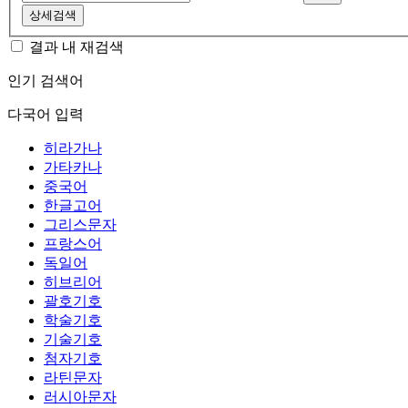
상세검색
결과 내 재검색
인기 검색어
다국어 입력
히라가나
가타카나
중국어
한글고어
그리스문자
프랑스어
독일어
히브리어
괄호기호
학술기호
기술기호
첨자기호
라틴문자
러시아문자