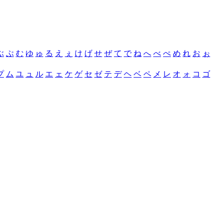
ぶ
ぷ
む
ゆ
ゅ
る
え
ぇ
け
げ
せ
ぜ
て
で
ね
へ
べ
ぺ
め
れ
お
ぉ
プ
ム
ユ
ュ
ル
エ
ェ
ケ
ゲ
セ
ゼ
テ
デ
ヘ
ベ
ペ
メ
レ
オ
ォ
コ
ゴ