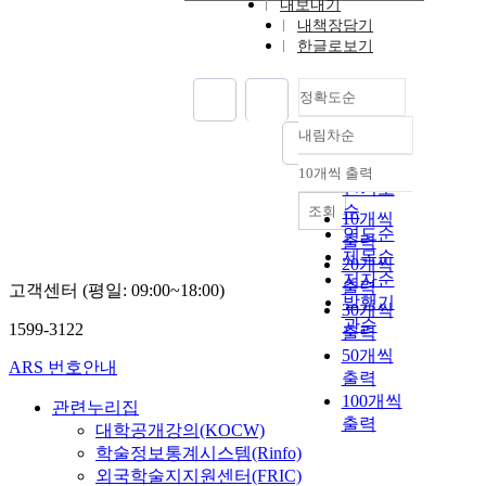
내보내기
내책장담기
한글로보기
정확도순
내림차순
정확도
순
10개씩 출력
내림차순
인기도
순
조회
10개씩
연도순
출력
제목순
20개씩
저자순
출력
고객센터 (평일: 09:00~18:00)
발행기
30개씩
관순
1599-3122
출력
50개씩
ARS 번호안내
출력
100개씩
관련누리집
출력
대학공개강의(KOCW)
학술정보통계시스템(Rinfo)
외국학술지지원센터(FRIC)