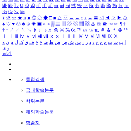
㎒
㎓
㎔
Ω
㏀
㏁
㎊
㎋
㎌
㏖
㏅
㎭
㎮
㎯
㏛
㎩
㎪
㎫
㎬
㏝
㏐
㏓
㏃
㏉
㏜
㏆
§
※
☆
★
○
●
◎
◇
◆
□
■
△
▽
→
←
↑
↓
↔
〓
◁
◀
▷
▶
♤
♠
♡
♥
♧
♣
⊙
◈
▣
◐
◑
▒
▤
▥
▨
▧
▦
▩
♨
☏
☎
☜
☞
¶
†
‡
↕
↗
↙
↖
↘
♭
♩
♪
♬
㉿
㈜
№
㏇
™
㏂
㏘
℡
＃
＆
＊
＠
ª
º
ⅰ
ⅱ
ⅲ
ⅳ
ⅴ
ⅵ
ⅶ
ⅷ
ⅸ
ⅹ
Ⅰ
Ⅱ
Ⅲ
Ⅳ
Ⅴ
Ⅵ
Ⅶ
Ⅷ
Ⅸ
Ⅹ
ا
ب
ت
ث
ج
ح
خ
د
ذ
ر
ز
س
ش
ص
ض
ط
ظ
ع
غ
ف
ق
ک
ل
م
ن
ه
و
ی
닫기
통합검색
국내학술논문
학위논문
해외학술논문
학술지