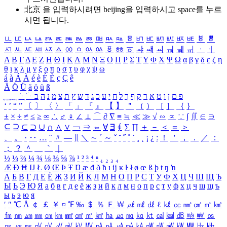
北京 을 입력하시려면
beijing
을 입력하시고 space를 누르
시면 됩니다.
ㅥ
ㅦ
ㅧ
ㅨ
ㅩ
ㅪ
ㅫ
ㅬ
ㅭ
ㅮ
ㅯ
ㅰ
ㅱ
ㅲ
ㅳ
ㅴ
ㅵ
ㅶ
ㅷ
ㅸ
ㅹ
ㅺ
ㅻ
ㅼ
ㅽ
ㅾ
ㅿ
ㆀ
ㆁ
ㆂ
ㆃ
ㆄ
ㆅ
ㆆ
ㆇ
ㆈ
ㆉ
ㆊ
ㆋ
ㆌ
ㆍ
ㆎ
Α
Β
Γ
Δ
Ε
Ζ
Η
Θ
Ι
Κ
Λ
Μ
Ν
Ξ
Ο
Π
Ρ
Σ
Τ
Υ
Φ
Χ
Ψ
Ω
α
β
γ
δ
ε
ζ
η
θ
ι
κ
λ
μ
ν
ξ
ο
π
ρ
σ
τ
υ
φ
χ
ψ
ω
á
à
Á
À
é
è
É
È
ç
Ç
ê
Ä
Ö
Ü
ä
ö
ü
ß
ְ
ֳ
ֲ
ֱ
ָ
ַ
ֵ
ֶ
ִ
ֹ
ּ
ֻ
ׂ
ׁ
ּ
ב
ה
נ
מ
צ
ת
ץ
ש
ד
ג
כ
ע
י
ח
ל
ך
ף
ק
ר
א
ט
ו
ן
ם
פ
‘
’
“
”
〔
〕
〈
〉
「
」
『
』
【
】
＂
（
）
［
］
｛
｝
±
×
÷
≠
≤
≥
∞
∴
♂
♀
∠
⊥
⌒
∂
∇
≡
≒
≪
≫
√
∽
∝
∵
∫
∬
∈
∋
⊆
⊇
⊂
⊃
∪
∩
∧
∨
￢
⇒
⇔
∀
∃
∮
∑
∏
＋
－
＜
＝
＞
、
。
·
‥
…
¨
〃
―
∥
＼
∼
´
～
ˇ
˘
˝
˚
˙
¸
˛
¡
¿
ː
！
＇
，
．
／
：
；
？
＾
＿
｀
｜
½
⅓
⅔
¼
¾
⅛
⅜
⅝
⅞
¹
²
³
⁴
ⁿ
₁
₂
₃
₄
Æ
Ð
Ħ
Ĳ
Ł
Ø
Œ
Þ
Ŧ
Ŋ
æ
đ
ð
ħ
ı
ĳ
ĸ
ŀ
ł
ø
œ
ß
þ
ŧ
ŋ
ŉ
А
Б
В
Г
Д
Е
Ё
Ж
З
И
Й
К
Л
М
Н
О
П
Р
С
Т
У
Ф
Х
Ц
Ч
Ш
Щ
Ъ
Ы
Ь
Э
Ю
Я
а
б
в
г
д
е
ё
ж
з
и
й
к
л
м
н
о
п
р
с
т
у
ф
х
ц
ч
ш
щ
ъ
ы
ь
э
ю
я
′
″
℃
Å
￠
￡
￥
¤
℉
‰
＄
％
Ｆ
￦
㎕
㎖
㎗
ℓ
㎘
㏄
㎣
㎤
㎥
㎦
㎙
㎚
㎛
㎜
㎝
㎞
㎟
㎠
㎡
㎢
㏊
㎍
㎎
㎏
㏏
㎈
㎉
㏈
㎧
㎨
㎰
㎱
㎲
㎳
㎴
㎵
㎶
㎷
㎸
㎹
㎀
㎁
㎂
㎃
㎄
㎺
㎻
㎽
㎾
㎿
㎐
㎑