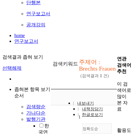
단행본
연구보고서
공개강의
home
연구보고서
검색결과 좁혀 보기
연관
주제어 :
검색키워드
검색어
Brechts Frauen
선택해제
추천
(검색결과
1
건)
이 검
좁혀본 항목 보기
색어로
순서
많이
본 자
내보내기
검색량순
료
내책장담기
가나다순
한글로보기
1
발행기관
한
정확도순
활용도
국연