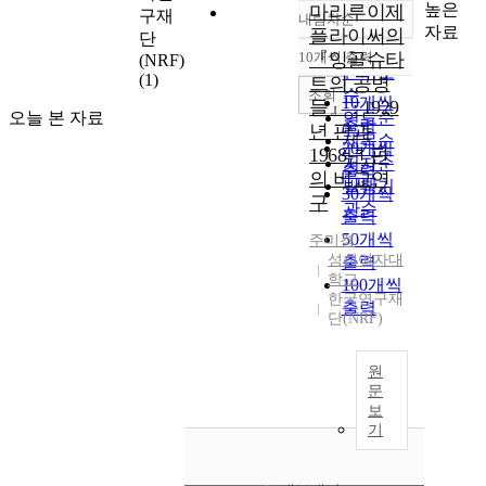
높은
마리루이제
구재
내림차순
정확도
자료
플라이써의
단
순
10개씩 출력
『잉골슈타
(NRF)
내림차순
인기도
(1)
트의 공병
순
조회
10개씩
들』 : 1929
오늘 본 자료
연도순
출력
년 판과
제목순
20개씩
1968년 판
저자순
출력
의 비교연
발행기
30개씩
구
관순
출력
50개씩
주미경
성신여자대
출력
학교
100개씩
한국연구재
출력
단(NRF)
원
문
보
기