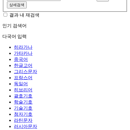
상세검색
결과 내 재검색
인기 검색어
다국어 입력
히라가나
가타카나
중국어
한글고어
그리스문자
프랑스어
독일어
히브리어
괄호기호
학술기호
기술기호
첨자기호
라틴문자
러시아문자