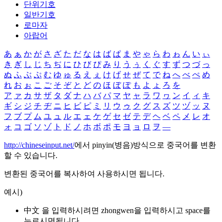
단위기호
일반기호
로마자
아랍어
あ
ぁ
か
が
さ
ざ
た
だ
な
は
ば
ぱ
ま
や
ゃ
ら
わ
ゎ
ん
い
ぃ
き
ぎ
し
じ
ち
ぢ
に
ひ
び
ぴ
み
り
う
ぅ
く
ぐ
す
ず
つ
づ
っ
ぬ
ふ
ぶ
ぷ
む
ゆ
ゅ
る
え
ぇ
け
げ
せ
ぜ
て
で
ね
へ
べ
ぺ
め
れ
お
ぉ
こ
ご
そ
ぞ
と
ど
の
ほ
ぼ
ぽ
も
よ
ょ
ろ
を
ア
ァ
カ
サ
ザ
タ
ダ
ナ
ハ
バ
パ
マ
ヤ
ャ
ラ
ワ
ヮ
ン
イ
ィ
キ
ギ
シ
ジ
チ
ヂ
ニ
ヒ
ビ
ピ
ミ
リ
ウ
ゥ
ク
グ
ス
ズ
ツ
ヅ
ッ
ヌ
フ
ブ
プ
ム
ユ
ュ
ル
エ
ェ
ケ
ゲ
セ
ゼ
テ
デ
ヘ
ベ
ペ
メ
レ
オ
ォ
コ
ゴ
ソ
ゾ
ト
ド
ノ
ホ
ボ
ポ
モ
ヨ
ョ
ロ
ヲ
―
http://chineseinput.net/
에서 pinyin(병음)방식으로 중국어를 변환
할 수 있습니다.
변환된 중국어를 복사하여 사용하시면 됩니다.
예시)
中文 을 입력하시려면
zhongwen
을 입력하시고 space를
누르시면됩니다.