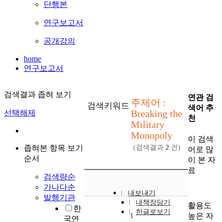
단행본
연구보고서
공개강의
home
연구보고서
검색결과 좁혀 보기
연관 검
주제어 :
검색키워드
색어 추
Breaking the
선택해제
천
Military
Monopoly
이 검색
좁혀본 항목 보기
(검색결과
2
건)
어로 많
순서
이 본 자
료
검색량순
가나다순
내보내기
발행기관
내책장담기
활용도
한
한글로보기
높은 자
1
국연