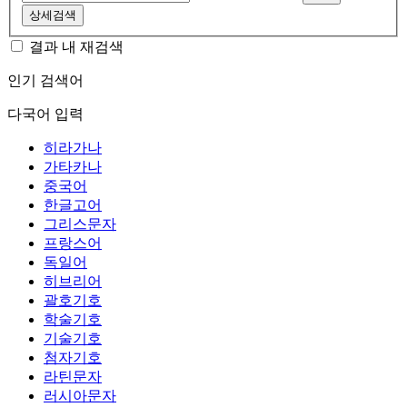
상세검색
결과 내 재검색
인기 검색어
다국어 입력
히라가나
가타카나
중국어
한글고어
그리스문자
프랑스어
독일어
히브리어
괄호기호
학술기호
기술기호
첨자기호
라틴문자
러시아문자