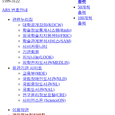
1599-3122
출력
50개씩
ARS 번호안내
출력
100개씩
관련누리집
출력
대학공개강의(KOCW)
학술정보통계시스템(Rinfo)
외국학술지지원센터(FRIC)
학술관계분석서비스(SAM)
사서커뮤니티
기관회원
지식나눔(LOOK)
의학전자도서관(MEDLIS)
유관기관 사이트
교육부(MOE)
국립장애인도서관(NLD)
국립중앙도서관(NL)
국회도서관(NAL)
연구윤리정보포털(CRE)
사이언스온 (ScienceON)
이용약관