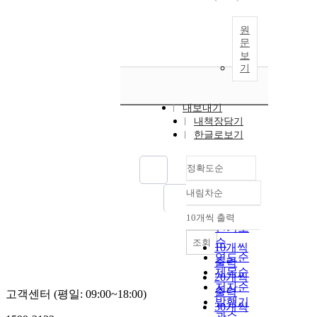
원
문
보
기
내보내기
내책장담기
한글로보기
정확도순
내림차순
정확도
순
10개씩 출력
내림차순
인기도
순
조회
10개씩
연도순
출력
제목순
20개씩
저자순
출력
고객센터 (평일: 09:00~18:00)
발행기
30개씩
관순