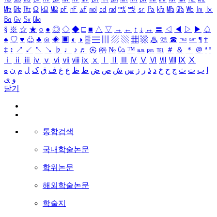
㎒
㎓
㎔
Ω
㏀
㏁
㎊
㎋
㎌
㏖
㏅
㎭
㎮
㎯
㏛
㎩
㎪
㎫
㎬
㏝
㏐
㏓
㏃
㏉
㏜
㏆
§
※
☆
★
○
●
◎
◇
◆
□
■
△
▽
→
←
↑
↓
↔
〓
◁
◀
▷
▶
♤
♠
♡
♥
♧
♣
⊙
◈
▣
◐
◑
▒
▤
▥
▨
▧
▦
▩
♨
☏
☎
☜
☞
¶
†
‡
↕
↗
↙
↖
↘
♭
♩
♪
♬
㉿
㈜
№
㏇
™
㏂
㏘
℡
＃
＆
＊
＠
ª
º
ⅰ
ⅱ
ⅲ
ⅳ
ⅴ
ⅵ
ⅶ
ⅷ
ⅸ
ⅹ
Ⅰ
Ⅱ
Ⅲ
Ⅳ
Ⅴ
Ⅵ
Ⅶ
Ⅷ
Ⅸ
Ⅹ
ا
ب
ت
ث
ج
ح
خ
د
ذ
ر
ز
س
ش
ص
ض
ط
ظ
ع
غ
ف
ق
ک
ل
م
ن
ه
و
ی
닫기
통합검색
국내학술논문
학위논문
해외학술논문
학술지