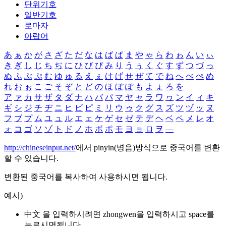
단위기호
일반기호
로마자
아랍어
あ
ぁ
か
が
さ
ざ
た
だ
な
は
ば
ぱ
ま
や
ゃ
ら
わ
ゎ
ん
い
ぃ
き
ぎ
し
じ
ち
ぢ
に
ひ
び
ぴ
み
り
う
ぅ
く
ぐ
す
ず
つ
づ
っ
ぬ
ふ
ぶ
ぷ
む
ゆ
ゅ
る
え
ぇ
け
げ
せ
ぜ
て
で
ね
へ
べ
ぺ
め
れ
お
ぉ
こ
ご
そ
ぞ
と
ど
の
ほ
ぼ
ぽ
も
よ
ょ
ろ
を
ア
ァ
カ
サ
ザ
タ
ダ
ナ
ハ
バ
パ
マ
ヤ
ャ
ラ
ワ
ヮ
ン
イ
ィ
キ
ギ
シ
ジ
チ
ヂ
ニ
ヒ
ビ
ピ
ミ
リ
ウ
ゥ
ク
グ
ス
ズ
ツ
ヅ
ッ
ヌ
フ
ブ
プ
ム
ユ
ュ
ル
エ
ェ
ケ
ゲ
セ
ゼ
テ
デ
ヘ
ベ
ペ
メ
レ
オ
ォ
コ
ゴ
ソ
ゾ
ト
ド
ノ
ホ
ボ
ポ
モ
ヨ
ョ
ロ
ヲ
―
http://chineseinput.net/
에서 pinyin(병음)방식으로 중국어를 변환
할 수 있습니다.
변환된 중국어를 복사하여 사용하시면 됩니다.
예시)
中文 을 입력하시려면
zhongwen
을 입력하시고 space를
누르시면됩니다.