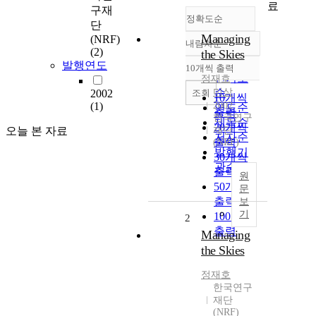
료
구재
정확도순
단
Managing
(NRF)
내림차순
정확도
(2)
the Skies
순
발행연도
10개씩 출력
내림차순
인기도
정재호
미상
순
조회
2002
10개씩
(1)
2002
연도순
출력
한국연구
제목순
20개씩
오늘 본 자료
재단
저자순
출력
(NRF)
발행기
30개씩
관순
출력
원
50개씩
문
출력
보
기
100개씩
2
출력
Managing
the Skies
정재호
한국연구
재단
(NRF)