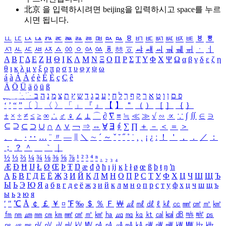
北京 을 입력하시려면
beijing
을 입력하시고 space를 누르
시면 됩니다.
ㅥ
ㅦ
ㅧ
ㅨ
ㅩ
ㅪ
ㅫ
ㅬ
ㅭ
ㅮ
ㅯ
ㅰ
ㅱ
ㅲ
ㅳ
ㅴ
ㅵ
ㅶ
ㅷ
ㅸ
ㅹ
ㅺ
ㅻ
ㅼ
ㅽ
ㅾ
ㅿ
ㆀ
ㆁ
ㆂ
ㆃ
ㆄ
ㆅ
ㆆ
ㆇ
ㆈ
ㆉ
ㆊ
ㆋ
ㆌ
ㆍ
ㆎ
Α
Β
Γ
Δ
Ε
Ζ
Η
Θ
Ι
Κ
Λ
Μ
Ν
Ξ
Ο
Π
Ρ
Σ
Τ
Υ
Φ
Χ
Ψ
Ω
α
β
γ
δ
ε
ζ
η
θ
ι
κ
λ
μ
ν
ξ
ο
π
ρ
σ
τ
υ
φ
χ
ψ
ω
á
à
Á
À
é
è
É
È
ç
Ç
ê
Ä
Ö
Ü
ä
ö
ü
ß
ְ
ֳ
ֲ
ֱ
ָ
ַ
ֵ
ֶ
ִ
ֹ
ּ
ֻ
ׂ
ׁ
ּ
ב
ה
נ
מ
צ
ת
ץ
ש
ד
ג
כ
ע
י
ח
ל
ך
ף
ק
ר
א
ט
ו
ן
ם
פ
‘
’
“
”
〔
〕
〈
〉
「
」
『
』
【
】
＂
（
）
［
］
｛
｝
±
×
÷
≠
≤
≥
∞
∴
♂
♀
∠
⊥
⌒
∂
∇
≡
≒
≪
≫
√
∽
∝
∵
∫
∬
∈
∋
⊆
⊇
⊂
⊃
∪
∩
∧
∨
￢
⇒
⇔
∀
∃
∮
∑
∏
＋
－
＜
＝
＞
、
。
·
‥
…
¨
〃
―
∥
＼
∼
´
～
ˇ
˘
˝
˚
˙
¸
˛
¡
¿
ː
！
＇
，
．
／
：
；
？
＾
＿
｀
｜
½
⅓
⅔
¼
¾
⅛
⅜
⅝
⅞
¹
²
³
⁴
ⁿ
₁
₂
₃
₄
Æ
Ð
Ħ
Ĳ
Ł
Ø
Œ
Þ
Ŧ
Ŋ
æ
đ
ð
ħ
ı
ĳ
ĸ
ŀ
ł
ø
œ
ß
þ
ŧ
ŋ
ŉ
А
Б
В
Г
Д
Е
Ё
Ж
З
И
Й
К
Л
М
Н
О
П
Р
С
Т
У
Ф
Х
Ц
Ч
Ш
Щ
Ъ
Ы
Ь
Э
Ю
Я
а
б
в
г
д
е
ё
ж
з
и
й
к
л
м
н
о
п
р
с
т
у
ф
х
ц
ч
ш
щ
ъ
ы
ь
э
ю
я
′
″
℃
Å
￠
￡
￥
¤
℉
‰
＄
％
Ｆ
￦
㎕
㎖
㎗
ℓ
㎘
㏄
㎣
㎤
㎥
㎦
㎙
㎚
㎛
㎜
㎝
㎞
㎟
㎠
㎡
㎢
㏊
㎍
㎎
㎏
㏏
㎈
㎉
㏈
㎧
㎨
㎰
㎱
㎲
㎳
㎴
㎵
㎶
㎷
㎸
㎹
㎀
㎁
㎂
㎃
㎄
㎺
㎻
㎽
㎾
㎿
㎐
㎑