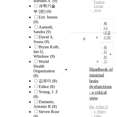
Barbara A.
(9)
Francis
과학기술
Group
2018
부 [편]
(9)
Eric Jensen
(9)
복
Aamodt,
사/
Sandra
(9)
대출
David A.
신청
8
Sousa
(9)
Bryan Kolb,
목
Ian Q.
차
Whishaw
(9)
보
World
기
Health
Handbook of
Organization
minimal
(8)
brain
김유미
(8)
dysfunctions
Editor
(8)
Young, J. Z
: a critical
(8)
view
Damasio,
Antonio R
(8)
Rie, Ellen D
Steven Rose
J. Wiley
(8)
1980