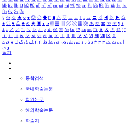
㎒
㎓
㎔
Ω
㏀
㏁
㎊
㎋
㎌
㏖
㏅
㎭
㎮
㎯
㏛
㎩
㎪
㎫
㎬
㏝
㏐
㏓
㏃
㏉
㏜
㏆
§
※
☆
★
○
●
◎
◇
◆
□
■
△
▽
→
←
↑
↓
↔
〓
◁
◀
▷
▶
♤
♠
♡
♥
♧
♣
⊙
◈
▣
◐
◑
▒
▤
▥
▨
▧
▦
▩
♨
☏
☎
☜
☞
¶
†
‡
↕
↗
↙
↖
↘
♭
♩
♪
♬
㉿
㈜
№
㏇
™
㏂
㏘
℡
＃
＆
＊
＠
ª
º
ⅰ
ⅱ
ⅲ
ⅳ
ⅴ
ⅵ
ⅶ
ⅷ
ⅸ
ⅹ
Ⅰ
Ⅱ
Ⅲ
Ⅳ
Ⅴ
Ⅵ
Ⅶ
Ⅷ
Ⅸ
Ⅹ
ا
ب
ت
ث
ج
ح
خ
د
ذ
ر
ز
س
ش
ص
ض
ط
ظ
ع
غ
ف
ق
ک
ل
م
ن
ه
و
ی
닫기
통합검색
국내학술논문
학위논문
해외학술논문
학술지