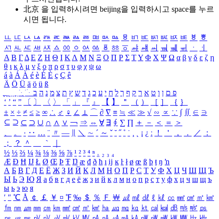
北京 을 입력하시려면
beijing
을 입력하시고 space를 누르
시면 됩니다.
ㅥ
ㅦ
ㅧ
ㅨ
ㅩ
ㅪ
ㅫ
ㅬ
ㅭ
ㅮ
ㅯ
ㅰ
ㅱ
ㅲ
ㅳ
ㅴ
ㅵ
ㅶ
ㅷ
ㅸ
ㅹ
ㅺ
ㅻ
ㅼ
ㅽ
ㅾ
ㅿ
ㆀ
ㆁ
ㆂ
ㆃ
ㆄ
ㆅ
ㆆ
ㆇ
ㆈ
ㆉ
ㆊ
ㆋ
ㆌ
ㆍ
ㆎ
Α
Β
Γ
Δ
Ε
Ζ
Η
Θ
Ι
Κ
Λ
Μ
Ν
Ξ
Ο
Π
Ρ
Σ
Τ
Υ
Φ
Χ
Ψ
Ω
α
β
γ
δ
ε
ζ
η
θ
ι
κ
λ
μ
ν
ξ
ο
π
ρ
σ
τ
υ
φ
χ
ψ
ω
á
à
Á
À
é
è
É
È
ç
Ç
ê
Ä
Ö
Ü
ä
ö
ü
ß
ְ
ֳ
ֲ
ֱ
ָ
ַ
ֵ
ֶ
ִ
ֹ
ּ
ֻ
ׂ
ׁ
ּ
ב
ה
נ
מ
צ
ת
ץ
ש
ד
ג
כ
ע
י
ח
ל
ך
ף
ק
ר
א
ט
ו
ן
ם
פ
‘
’
“
”
〔
〕
〈
〉
「
」
『
』
【
】
＂
（
）
［
］
｛
｝
±
×
÷
≠
≤
≥
∞
∴
♂
♀
∠
⊥
⌒
∂
∇
≡
≒
≪
≫
√
∽
∝
∵
∫
∬
∈
∋
⊆
⊇
⊂
⊃
∪
∩
∧
∨
￢
⇒
⇔
∀
∃
∮
∑
∏
＋
－
＜
＝
＞
、
。
·
‥
…
¨
〃
―
∥
＼
∼
´
～
ˇ
˘
˝
˚
˙
¸
˛
¡
¿
ː
！
＇
，
．
／
：
；
？
＾
＿
｀
｜
½
⅓
⅔
¼
¾
⅛
⅜
⅝
⅞
¹
²
³
⁴
ⁿ
₁
₂
₃
₄
Æ
Ð
Ħ
Ĳ
Ł
Ø
Œ
Þ
Ŧ
Ŋ
æ
đ
ð
ħ
ı
ĳ
ĸ
ŀ
ł
ø
œ
ß
þ
ŧ
ŋ
ŉ
А
Б
В
Г
Д
Е
Ё
Ж
З
И
Й
К
Л
М
Н
О
П
Р
С
Т
У
Ф
Х
Ц
Ч
Ш
Щ
Ъ
Ы
Ь
Э
Ю
Я
а
б
в
г
д
е
ё
ж
з
и
й
к
л
м
н
о
п
р
с
т
у
ф
х
ц
ч
ш
щ
ъ
ы
ь
э
ю
я
′
″
℃
Å
￠
￡
￥
¤
℉
‰
＄
％
Ｆ
￦
㎕
㎖
㎗
ℓ
㎘
㏄
㎣
㎤
㎥
㎦
㎙
㎚
㎛
㎜
㎝
㎞
㎟
㎠
㎡
㎢
㏊
㎍
㎎
㎏
㏏
㎈
㎉
㏈
㎧
㎨
㎰
㎱
㎲
㎳
㎴
㎵
㎶
㎷
㎸
㎹
㎀
㎁
㎂
㎃
㎄
㎺
㎻
㎽
㎾
㎿
㎐
㎑