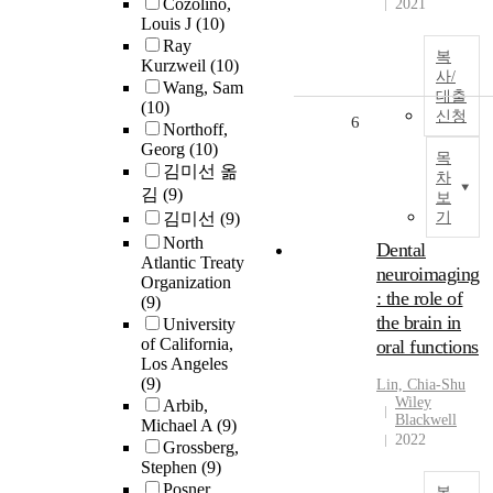
Cozolino,
2021
Louis J
(10)
Ray
복
Kurzweil
(10)
사/
Wang, Sam
대출
(10)
신청
6
Northoff,
Georg
(10)
목
김미선 옮
차
김
(9)
보
김미선
(9)
기
North
Dental
Atlantic Treaty
neuroimaging
Organization
: the role of
(9)
the brain in
University
of California,
oral functions
Los Angeles
(9)
Lin, Chia-Shu
Wiley
Arbib,
Blackwell
Michael A
(9)
2022
Grossberg,
Stephen
(9)
Posner,
복