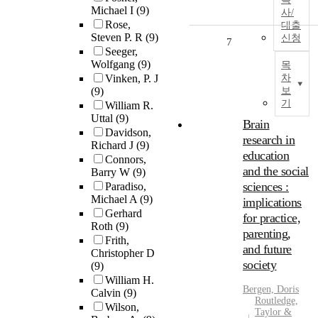
Michael I
(9)
사/
Rose,
대출
Steven P. R
(9)
신청
7
Seeger,
Wolfgang
(9)
목
Vinken, P. J
차
(9)
보
기
William R.
Uttal
(9)
Brain
Davidson,
research in
Richard J
(9)
education
Connors,
and the social
Barry W
(9)
sciences :
Paradiso,
Michael A
(9)
implications
Gerhard
for practice,
Roth
(9)
parenting,
Frith,
and future
Christopher D
society
(9)
William H.
Bergen, Doris
Calvin
(9)
Routledge,
Wilson,
Taylor &