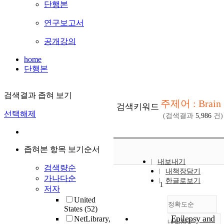
단행본
연구보고서
공개강의
home
단행본
검색결과 좁혀 보기
주제어 : Brain
검색키워드
선택해제
(검색결과
5,986
건)
좁혀본 항목 보기순서
내보내기
검색량순
내책장담기
가나다순
한글로보기
1
저자
United
정확도순
States
(52)
Epilepsy and
NetLibrary,
내림차순