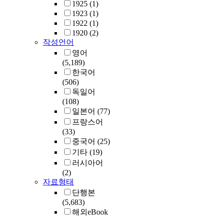
1925
(1)
1923
(1)
1922
(1)
1920
(2)
작성언어
영어
(5,189)
한국어
(506)
독일어
(108)
일본어
(77)
프랑스어
(33)
중국어
(25)
기타
(19)
러시아어
(2)
자료형태
단행본
(5,683)
해외eBook