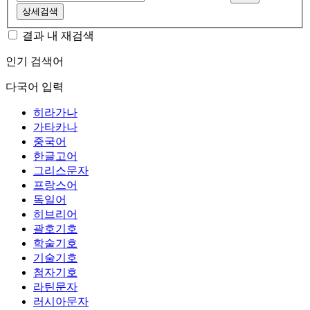
상세검색
결과 내 재검색
인기 검색어
다국어 입력
히라가나
가타카나
중국어
한글고어
그리스문자
프랑스어
독일어
히브리어
괄호기호
학술기호
기술기호
첨자기호
라틴문자
러시아문자