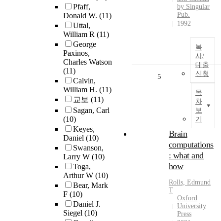
Pfaff,
by Singular
Pub.
Donald W.
(11)
1992
Uttal,
William R
(11)
George
복
Paxinos,
사/
Charles Watson
대출
(11)
신청
5
Calvin,
William H.
(11)
목
교보
(11)
차
Sagan, Carl
보
(10)
기
Keyes,
Brain
Daniel
(10)
computations
Swanson,
: what and
Larry W
(10)
how
Toga,
Arthur W
(10)
Rolls, Edmund
Bear, Mark
T
F
(10)
Oxford
Daniel J.
University
Siegel
(10)
Press