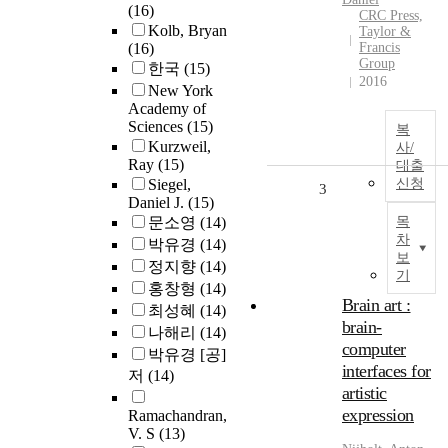
(16)
CRC Press,
Kolb, Bryan
Taylor &
(16)
Francis
Group
한국
(15)
2016
New York
Academy of
Sciences
(15)
복
Kurzweil,
사/
Ray
(15)
대출
Siegel,
신청
3
Daniel J.
(15)
문소영
(14)
목
차
박유경
(14)
보
정지향
(14)
기
홍창형
(14)
Brain art :
최성혜
(14)
brain-
나해리
(14)
computer
박유경 [공]
interfaces for
저
(14)
artistic
expression
Ramachandran,
V. S
(13)