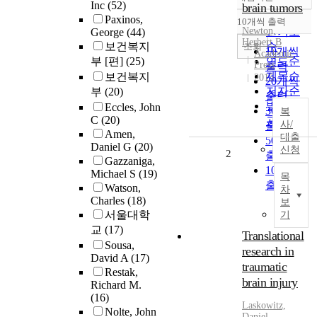
정확도
Inc
(52)
brain tumors
순
Paxinos,
10개씩 출력
내림차순
Newton,
인기도
George
(44)
Herbert B
보건복지
순
조회
10개씩
Academic
부 [편]
(25)
연도순
Press
출력
제목순
보건복지
2015
20개씩
저자순
부
(20)
출력
발행기
Eccles, John
30개씩
복
C
(20)
관순
사/
출력
Amen,
대출
50개씩
Daniel G
(20)
신청
2
출력
Gazzaniga,
100개씩
Michael S
(19)
목
출력
Watson,
차
Charles
(18)
보
서울대학
기
교
(17)
Translational
Sousa,
research in
David A
(17)
traumatic
Restak,
brain injury
Richard M.
(16)
Laskowitz,
Nolte, John
Daniel