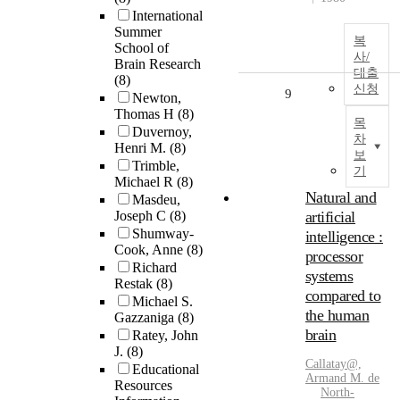
International
Summer
복
School of
사/
Brain Research
대출
(8)
신청
9
Newton,
Thomas H
(8)
목
Duvernoy,
차
Henri M.
(8)
보
Trimble,
기
Michael R
(8)
Natural and
Masdeu,
Joseph C
(8)
artificial
Shumway-
intelligence :
Cook, Anne
(8)
processor
Richard
systems
Restak
(8)
compared to
Michael S.
the human
Gazzaniga
(8)
brain
Ratey, John
J.
(8)
Callatay@,
Educational
Armand M. de
Resources
North-