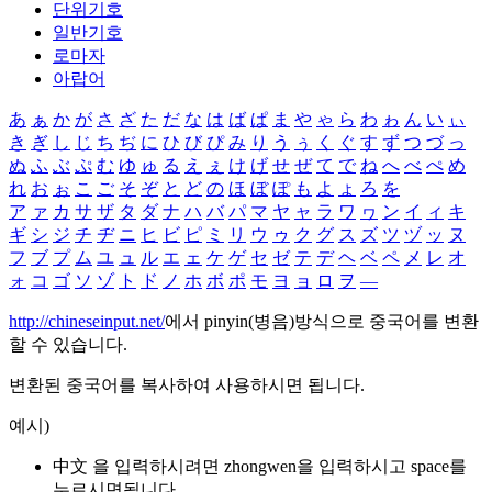
단위기호
일반기호
로마자
아랍어
あ
ぁ
か
が
さ
ざ
た
だ
な
は
ば
ぱ
ま
や
ゃ
ら
わ
ゎ
ん
い
ぃ
き
ぎ
し
じ
ち
ぢ
に
ひ
び
ぴ
み
り
う
ぅ
く
ぐ
す
ず
つ
づ
っ
ぬ
ふ
ぶ
ぷ
む
ゆ
ゅ
る
え
ぇ
け
げ
せ
ぜ
て
で
ね
へ
べ
ぺ
め
れ
お
ぉ
こ
ご
そ
ぞ
と
ど
の
ほ
ぼ
ぽ
も
よ
ょ
ろ
を
ア
ァ
カ
サ
ザ
タ
ダ
ナ
ハ
バ
パ
マ
ヤ
ャ
ラ
ワ
ヮ
ン
イ
ィ
キ
ギ
シ
ジ
チ
ヂ
ニ
ヒ
ビ
ピ
ミ
リ
ウ
ゥ
ク
グ
ス
ズ
ツ
ヅ
ッ
ヌ
フ
ブ
プ
ム
ユ
ュ
ル
エ
ェ
ケ
ゲ
セ
ゼ
テ
デ
ヘ
ベ
ペ
メ
レ
オ
ォ
コ
ゴ
ソ
ゾ
ト
ド
ノ
ホ
ボ
ポ
モ
ヨ
ョ
ロ
ヲ
―
http://chineseinput.net/
에서 pinyin(병음)방식으로 중국어를 변환
할 수 있습니다.
변환된 중국어를 복사하여 사용하시면 됩니다.
예시)
中文 을 입력하시려면
zhongwen
을 입력하시고 space를
누르시면됩니다.