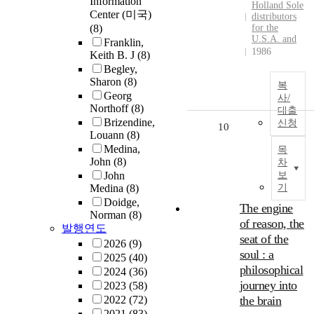
Information
Holland Sole
Center (미국)
distributors
(8)
for the
U.S.A. and
Franklin,
1986
Keith B. J
(8)
Begley,
Sharon
(8)
복
Georg
사/
Northoff
(8)
대출
Brizendine,
신청
10
Louann
(8)
Medina,
목
John
(8)
차
John
보
Medina
(8)
기
Doidge,
The engine
Norman
(8)
of reason, the
발행연도
seat of the
2026
(9)
soul : a
2025
(40)
philosophical
2024
(36)
journey into
2023
(58)
2022
(72)
the brain
2021
(83)