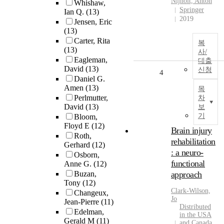
Nijholt, Anton
Whishaw,
Springer
Ian Q.
(13)
2019
Jensen, Eric
(13)
Carter, Rita
복
(13)
사/
Eagleman,
대출
David
(13)
신청
4
Daniel G.
Amen
(13)
목
Perlmutter,
차
David
(13)
보
기
Bloom,
Floyd E
(12)
Brain injury
Roth,
rehabilitation
Gerhard
(12)
: a neuro-
Osborn,
functional
Anne G.
(12)
Buzan,
approach
Tony
(12)
Clark-Wilson,
Changeux,
Jo
Jean-Pierre
(11)
Distributed
Edelman,
in the USA
Gerald M
(11)
and Canada