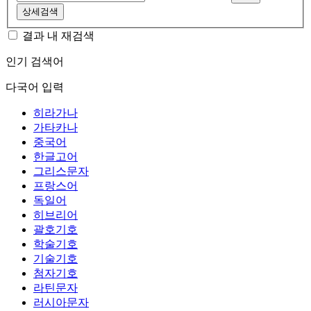
상세검색
결과 내 재검색
인기 검색어
다국어 입력
히라가나
가타카나
중국어
한글고어
그리스문자
프랑스어
독일어
히브리어
괄호기호
학술기호
기술기호
첨자기호
라틴문자
러시아문자