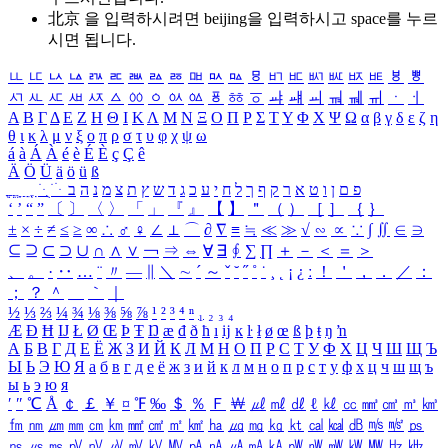
北京 을 입력하시려면
beijing
을 입력하시고 space를 누르
시면 됩니다.
ㅥ
ㅦ
ㅧ
ㅨ
ㅩ
ㅪ
ㅫ
ㅬ
ㅭ
ㅮ
ㅯ
ㅰ
ㅱ
ㅲ
ㅳ
ㅴ
ㅵ
ㅶ
ㅷ
ㅸ
ㅹ
ㅺ
ㅻ
ㅼ
ㅽ
ㅾ
ㅿ
ㆀ
ㆁ
ㆂ
ㆃ
ㆄ
ㆅ
ㆆ
ㆇ
ㆈ
ㆉ
ㆊ
ㆋ
ㆌ
ㆍ
ㆎ
Α
Β
Γ
Δ
Ε
Ζ
Η
Θ
Ι
Κ
Λ
Μ
Ν
Ξ
Ο
Π
Ρ
Σ
Τ
Υ
Φ
Χ
Ψ
Ω
α
β
γ
δ
ε
ζ
η
θ
ι
κ
λ
μ
ν
ξ
ο
π
ρ
σ
τ
υ
φ
χ
ψ
ω
á
à
Á
À
é
è
É
È
ç
Ç
ê
Ä
Ö
Ü
ä
ö
ü
ß
ְ
ֳ
ֲ
ֱ
ָ
ַ
ֵ
ֶ
ִ
ֹ
ּ
ֻ
ׂ
ׁ
ּ
ב
ה
נ
מ
צ
ת
ץ
ש
ד
ג
כ
ע
י
ח
ל
ך
ף
ק
ר
א
ט
ו
ן
ם
פ
‘
’
“
”
〔
〕
〈
〉
「
」
『
』
【
】
＂
（
）
［
］
｛
｝
±
×
÷
≠
≤
≥
∞
∴
♂
♀
∠
⊥
⌒
∂
∇
≡
≒
≪
≫
√
∽
∝
∵
∫
∬
∈
∋
⊆
⊇
⊂
⊃
∪
∩
∧
∨
￢
⇒
⇔
∀
∃
∮
∑
∏
＋
－
＜
＝
＞
、
。
·
‥
…
¨
〃
―
∥
＼
∼
´
～
ˇ
˘
˝
˚
˙
¸
˛
¡
¿
ː
！
＇
，
．
／
：
；
？
＾
＿
｀
｜
½
⅓
⅔
¼
¾
⅛
⅜
⅝
⅞
¹
²
³
⁴
ⁿ
₁
₂
₃
₄
Æ
Ð
Ħ
Ĳ
Ł
Ø
Œ
Þ
Ŧ
Ŋ
æ
đ
ð
ħ
ı
ĳ
ĸ
ŀ
ł
ø
œ
ß
þ
ŧ
ŋ
ŉ
А
Б
В
Г
Д
Е
Ё
Ж
З
И
Й
К
Л
М
Н
О
П
Р
С
Т
У
Ф
Х
Ц
Ч
Ш
Щ
Ъ
Ы
Ь
Э
Ю
Я
а
б
в
г
д
е
ё
ж
з
и
й
к
л
м
н
о
п
р
с
т
у
ф
х
ц
ч
ш
щ
ъ
ы
ь
э
ю
я
′
″
℃
Å
￠
￡
￥
¤
℉
‰
＄
％
Ｆ
￦
㎕
㎖
㎗
ℓ
㎘
㏄
㎣
㎤
㎥
㎦
㎙
㎚
㎛
㎜
㎝
㎞
㎟
㎠
㎡
㎢
㏊
㎍
㎎
㎏
㏏
㎈
㎉
㏈
㎧
㎨
㎰
㎱
㎲
㎳
㎴
㎵
㎶
㎷
㎸
㎹
㎀
㎁
㎂
㎃
㎄
㎺
㎻
㎽
㎾
㎿
㎐
㎑