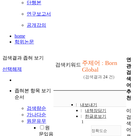
단행본
연구보고서
공개강의
home
학위논문
검색결과 좁혀 보기
연
주제어 : Born
검색키워드
관
Global
선택해제
검
(검색결과
24
건)
색
어
좁혀본 항목 보기
추
순서
천
내보내기
검색량순
이
내책장담기
가나다순
한글로보기
검
원문유무
1
색
원
어
정확도순
문있음