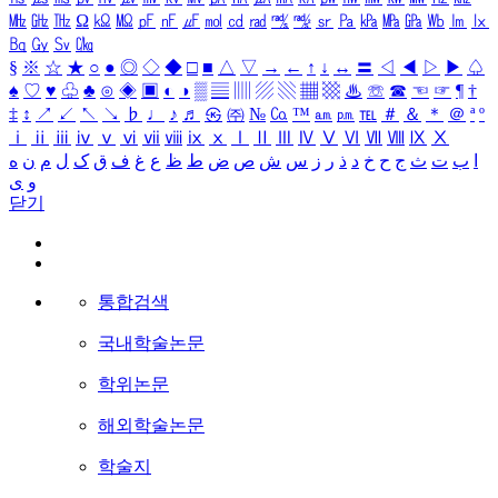
㎒
㎓
㎔
Ω
㏀
㏁
㎊
㎋
㎌
㏖
㏅
㎭
㎮
㎯
㏛
㎩
㎪
㎫
㎬
㏝
㏐
㏓
㏃
㏉
㏜
㏆
§
※
☆
★
○
●
◎
◇
◆
□
■
△
▽
→
←
↑
↓
↔
〓
◁
◀
▷
▶
♤
♠
♡
♥
♧
♣
⊙
◈
▣
◐
◑
▒
▤
▥
▨
▧
▦
▩
♨
☏
☎
☜
☞
¶
†
‡
↕
↗
↙
↖
↘
♭
♩
♪
♬
㉿
㈜
№
㏇
™
㏂
㏘
℡
＃
＆
＊
＠
ª
º
ⅰ
ⅱ
ⅲ
ⅳ
ⅴ
ⅵ
ⅶ
ⅷ
ⅸ
ⅹ
Ⅰ
Ⅱ
Ⅲ
Ⅳ
Ⅴ
Ⅵ
Ⅶ
Ⅷ
Ⅸ
Ⅹ
ا
ب
ت
ث
ج
ح
خ
د
ذ
ر
ز
س
ش
ص
ض
ط
ظ
ع
غ
ف
ق
ک
ل
م
ن
ه
و
ی
닫기
통합검색
국내학술논문
학위논문
해외학술논문
학술지