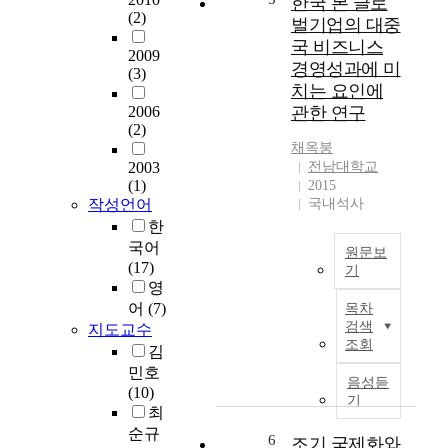
한국 본 글로
펴
i
h
(2)
r
본
벌기업의 대중
n
a
n
후
국 비즈니스
g
2009
n
G
,
o
경영성과에 미
(3)
g
l
벤
f
치는 요인에
e
o
처
t
2006
관한 연구
o
b
기
h
(2)
f
a
업
e
채옥붕
e
l
의
i
2003
전남대학교
c
"
B
(1)
r
2015
o
S
o
작성언어
국내석사
i
n
u
r
n
한
o
c
n
t
국어
원문보
m
c
G
e
(17)
기
i
e
l
r
영
c
W
s
o
n
어
(7)
목차
s
i
s
b
a
검색
지도교수
y
t
F
a
조회
t
김
s
h
a
l
i
민호
t
t
c
여
음성듣
o
(10)
e
h
t
기
부
n
최
m
e
o
에
a
순규
s
r
r
6
영
조기 국제화와
l