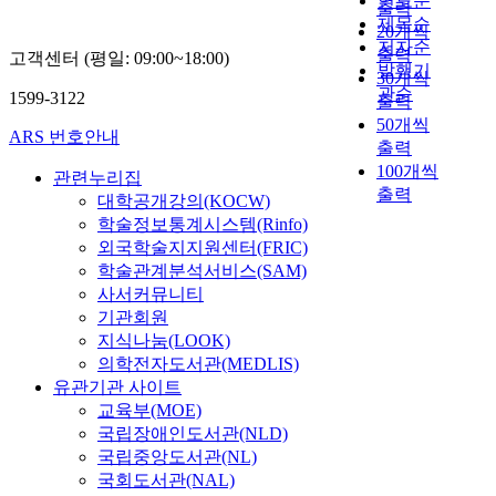
연도순
o
e
o
t
출력
a
v
g
c
f
c
제목순
f
L
r
r
20개씩
r
e
n
h
e
a
F
저자순
i
n
a
출력
s
고객센터 (평일: 09:00~18:00)
a
d
n
n
n
o
발행기
s
G
t
.
30개씩
l
i
o
t
b
r
관순
t
l
e
1599-3122
N
출력
t
r
l
r
e
e
e
o
g
e
50개씩
h
e
o
e
H
i
ARS 번호안내
d
b
i
w
e
출력
c
g
p
o
g
C
a
e
e
u
100개씩
t
i
관련누리집
r
w
n
o
l
s
m
n
출력
i
e
e
w
대학공개강의(KOCW)
s
m
현
o
p
i
n
s
n
i
t
학술정보통계시스템(Rinfo)
p
황
f
i
q
v
,
e
l
u
외국학술지지원센터(FRIC)
a
을
C
r
u
e
a
u
l
d
학술관계분석서비스(SAM)
n
통
h
i
e
s
r
r
b
i
i
사서커뮤니티
해
i
c
n
t
e
s
o
e
e
벤
기관회원
n
a
e
m
s
h
r
s
s
처
e
지식나눔(LOOK)
l
s
e
h
i
n
M
기
s
의학전자도서관(MEDLIS)
s
s
n
o
p
g
o
B
업
e
유관기관 사이트
t
.
t
w
i
l
s
a
의
e
u
교육부(MOE)
B
o
i
n
o
t
s
B
-
d
국립장애인도서관(NLD)
a
f
n
t
b
K
e
o
c
i
국립중앙도서관(NL)
s
s
g
e
a
o
d
r
o
e
e
국회도서관(NAL)
m
a
r
l
r
o
n
m