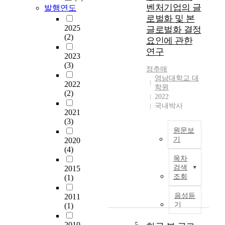
t
리
벤처기업의 글
K
발행연도
e
나
o
로벌화 및 본
r
라
r
2025
글로벌화 결정
t
B
(2)
e
요인에 관한
a
o
a
연구
i
r
2023
w
n
(3)
n
i
정추매
m
G
t
영남대학교 대
e
2022
l
h
학원
(2)
n
o
2022
t
t
b
국내박사
h
2021
C
a
e
(3)
o
l
u
원문보
m
벤
n
기
2020
p
처
d
(4)
W
a
기
e
목차
i
n
업
r
검색
2015
t
i
의
조회
(1)
s
h
e
현
t
t
s
황
음성듣
2011
a
h
"
기
(1)
을
n
e
B
살
d
c
o
2010
5