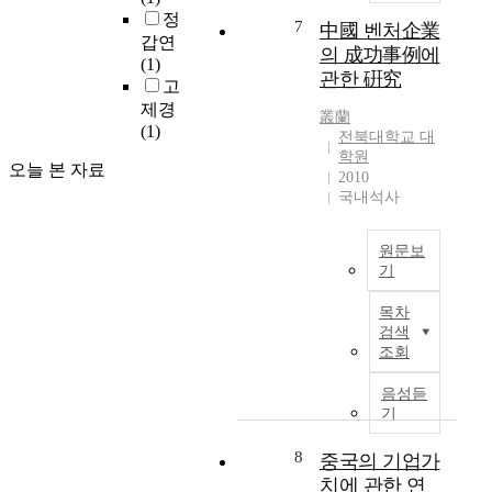
e
해
x
정
n
a
a
s
7
본
中國 벤처企業
p
갑연
e
t
p
i
연
의 成功事例에
o
(1)
s
i
e
n
구
r
관한 硏究
고
e
o
r
K
에
t
제경
e
n
p
o
서
叢蘭
b
(1)
n
a
r
r
전북대학교 대
는
e
t
l
o
e
학원
기
h
오늘 본 자료
e
i
v
a
2010
존
a
r
국내석사
z
i
n
문
v
p
a
d
P
헌
i
r
t
e
o
의
원문보
o
i
i
s
p
고
기
r
s
o
f
M
찰
a
T
e
n
u
u
목차
을
n
h
s
,
r
s
검색
통
d
i
,
m
t
조회
i
해
i
s
s
a
h
c
B
n
p
음성듣
p
n
e
O
o
t
u
기
e
y
r
v
r
e
r
c
s
e
e
n
r
p
8
중국의 기업가
i
m
v
r
G
n
o
a
치에 관한 연
a
i
s
l