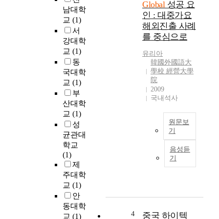
a
Global
성공 요
n
남대학
c
인 : 대중가요
G
교
(1)
t
해외진출 사례
l
o
서
를 중심으로
o
r
강대학
b
s
교
(1)
유리아
a
b
동
韓國外國語大
l
o
學校 經營大學
국대학
현
r
院
교
(1)
상
n
2009
부
의
국내석사
g
산대학
개
l
교
(1)
념
o
원문보
성
정
b
기
균관대
립
a
K
학교
과
l
음성듣
o
(1)
이
f
기
r
제
에
i
e
주대학
부
r
a
합
교
(1)
m
n
하
안
s
E
는
동대학
i
n
4
우
중국 하이텍
n
교
(1)