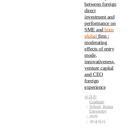
G
c
n
between foreign
c
b
h
i
i
l
T
o
p
direct
o
u
f
s
o
o
h
f
r
n
investment and
s
i
t
n
b
i
w
o
d
i
r
r
performance on
a
a
s
i
c
u
n
m
a
SME and
born
l
l
t
d
e
c
e
s
t
i
개
global
firm :
h
e
s
t
s
o
i
t
념
e
moderating
s
s
b
s
r
o
y
에
s
p
effects of entry
o
u
s
i
n
a
부
i
r
mode,
f
s
e
g
T
n
합
s
e
C
innovativeness,
i
t
i
h
d
하
e
a
h
venture capital
n
u
n
e
C
는
x
d
i
and CEO
e
p
a
G
o
우
p
r
n
s
foreign
.
t
r
r
리
l
e
e
s
E
i
a
experience
p
나
o
s
s
a
s
n
d
o
라
r
e
e
이규진
c
p
g
u
r
벤
e
a
B
Graduate
t
e
i
a
a
처
s
r
School, Korea
o
i
c
n
t
t
기
t
Universtiy
c
r
v
i
B
e
e
업
2020
h
h
n
i
a
a
S
국내석사
V
의
e
e
G
t
l
n
c
a
현
i
f
l