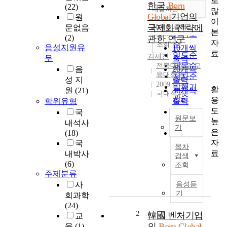
로
한국
Born
(22)
내림차순
많
정확도
Global
기업의
원
이
순
국제화 전략에
10개씩 출력
문없음
내림차순
본
인기도
(2)
관한 연구
자
순
조회
음성지원유
10개씩
료
연도순
김세진
무
출력
제목순
전북대학교 교
음
20개씩
육대학원
저자순
성 지
출력
2009
발행기
활
원
(21)
30개씩
국내석사
관순
용
학위유형
출력
도
50개씩
국
원문보
높
출력
내석사
기
은
(18)
100개씩
T
자
국
출력
목차
h
료
내박사
검색
i
(6)
조회
s
주제분류
s
사
음성듣
t
기
회과학
u
(24)
d
2
韓國 벤처기업
교
y
의
Born Global
육
(1)