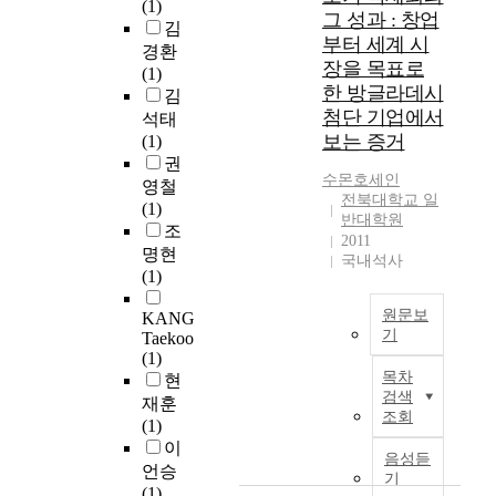
(1)
u
a
s
향
그 성과 : 창업
i
김
c
p
-
을
z
부터 세계 시
경환
h
i
R
주
a
장을 목표로
(1)
a
d
e
는
t
한 방글라데시
김
s
d
s
요
i
첨단 기업에서
석태
j
e
e
인
o
보는 증거
(1)
o
v
a
을
n
권
i
e
r
규
p
수몬호세인
n
영철
l
c
명
r
전북대학교 일
i
(1)
o
h
해
o
반대학원
n
조
p
o
보
c
2011
g
m
명현
f
고
국내석사
e
w
e
(1)
R
자
s
i
n
e
하
s
원문보
KANG
t
t
l
는
e
기
Taekoo
h
o
a
데
s
(1)
W
f
T
t
있
.
목차
현
T
i
h
e
다
검색
재훈
O
n
i
d
.
조회
T
(1)
,
t
s
C
이
h
이
C
e
i
a
를
음성듣
e
언승
h
r
s
s
기
위
e
(1)
i
n
p