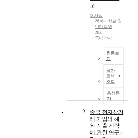
a
s
l
l
d
e
구
o
t
e
l
l
e
a
b
i
o
채서택
y
a
n
s
a
o
f
전북대학교 일
t
n
c
E
l
n
t
반대학원
h
d
e
x
의
a
h
2023
e
m
o
p
개
l
국내박사
e
s
e
n
a
념
i
p
m
d
t
n
및
z
a
a
i
h
원문보
s
벤
a
p
기
l
u
e
i
처
t
e
l
m
b
o
P
기
i
r
목차
a
e
o
n
a
업
o
i
검색
n
n
r
-
r
의
n
s
조회
d
t
n
Y
t
특
p
t
m
e
g
u
I
성
r
음성듣
o
e
r
l
,
에
기
o
e
d
p
o
L
F
대
c
x
i
r
b
e
i
한
9
e
중국 전자상거
p
u
i
a
a
n
연
s
래 기업의 해
l
m
s
l
h
a
구
s
o
외 진출 전략
-
e
p
D
n
를
e
r
에 관한 연구 :
s
s
h
e
c
살
s
e