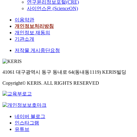
s
o
연구윤리정보포털(CRE)
a
p
n
e
e
n
G
m
o
n
사이언스온 (ScienceON)
l
a
a
a
a
t
l
e
f
t
l
t
t
r
n
h
o
r
t
이용약관
h
a
t
i
l
s
e
b
c
h
e
개인정보처리방침
n
e
o
y
w
f
a
e
e
l
개인정보 재동의
d
r
n
i
o
i
l
c
e
i
기관소개
m
n
a
n
u
n
여
o
x
t
e
o
l
t
l
a
부
m
p
저작물 게시중단요청
e
d
f
i
e
d
n
에
p
o
r
i
g
z
r
b
c
대
a
r
a
u
o
a
n
e
i
한
n
t
t
m
i
t
a
h
41061 대구광역시 동구 동내로 64(동내동1119) KERIS빌딩
a
가
i
b
u
-
n
i
t
a
l
설
e
e
r
s
Copyright© KERIS. ALL RIGHTS RESERVED
g
o
i
p
d
을
s
h
e
i
o
n
o
p
a
설
,
a
r
z
u
d
n
y
t
정
f
v
e
e
t
r
a
t
a
하
o
i
v
d
o
a
l
o
o
였
c
o
i
f
n
w
i
h
f
으
u
네이버 블로그
r
e
i
t
s
z
e
C
며
s
인스타그램
o
w
r
h
t
a
a
h
,
i
f
유튜브
a
m
e
h
t
r
i
가
n
f
n
s