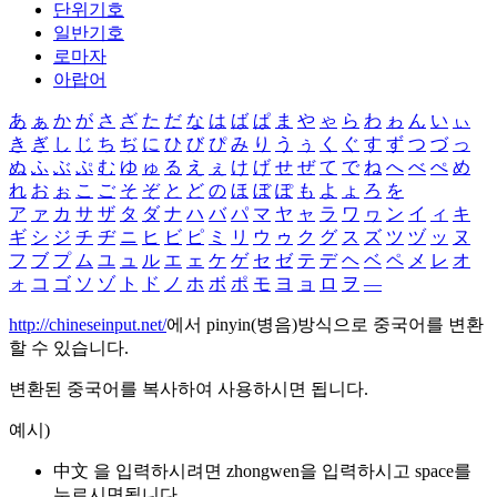
단위기호
일반기호
로마자
아랍어
あ
ぁ
か
が
さ
ざ
た
だ
な
は
ば
ぱ
ま
や
ゃ
ら
わ
ゎ
ん
い
ぃ
き
ぎ
し
じ
ち
ぢ
に
ひ
び
ぴ
み
り
う
ぅ
く
ぐ
す
ず
つ
づ
っ
ぬ
ふ
ぶ
ぷ
む
ゆ
ゅ
る
え
ぇ
け
げ
せ
ぜ
て
で
ね
へ
べ
ぺ
め
れ
お
ぉ
こ
ご
そ
ぞ
と
ど
の
ほ
ぼ
ぽ
も
よ
ょ
ろ
を
ア
ァ
カ
サ
ザ
タ
ダ
ナ
ハ
バ
パ
マ
ヤ
ャ
ラ
ワ
ヮ
ン
イ
ィ
キ
ギ
シ
ジ
チ
ヂ
ニ
ヒ
ビ
ピ
ミ
リ
ウ
ゥ
ク
グ
ス
ズ
ツ
ヅ
ッ
ヌ
フ
ブ
プ
ム
ユ
ュ
ル
エ
ェ
ケ
ゲ
セ
ゼ
テ
デ
ヘ
ベ
ペ
メ
レ
オ
ォ
コ
ゴ
ソ
ゾ
ト
ド
ノ
ホ
ボ
ポ
モ
ヨ
ョ
ロ
ヲ
―
http://chineseinput.net/
에서 pinyin(병음)방식으로 중국어를 변환
할 수 있습니다.
변환된 중국어를 복사하여 사용하시면 됩니다.
예시)
中文 을 입력하시려면
zhongwen
을 입력하시고 space를
누르시면됩니다.