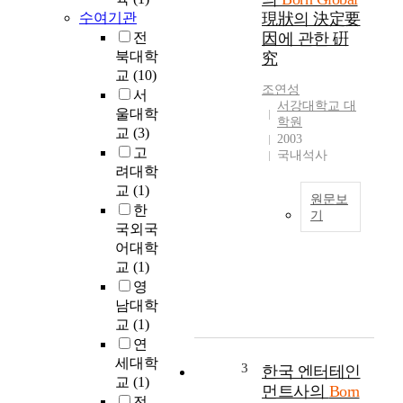
i
수여기관
現狀의 決定要
s
전
因에 관한 硏
t
북대학
究
o
교
(10)
f
조연성
서
i
서강대학교 대
울대학
n
학원
교
(3)
d
2003
고
o
국내석사
u
려대학
t
교
(1)
원문보
t
한
기
h
국외국
본
e
어대학
연
s
교
(1)
구
u
영
의
c
남대학
목
c
교
(1)
적
e
연
은
s
세대학
B
3
s
한국 엔터테인
교
(1)
o
f
먼트사의
Born
r
전