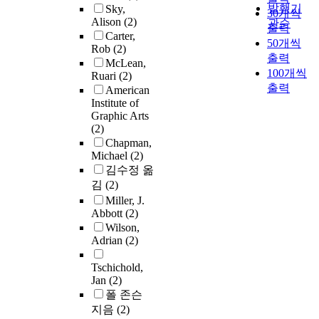
발행기
Sky,
30개씩
Alison
(2)
관순
출력
Carter,
50개씩
Rob
(2)
출력
McLean,
100개씩
Ruari
(2)
출력
American
Institute of
Graphic Arts
(2)
Chapman,
Michael
(2)
김수정 옮
김
(2)
Miller, J.
Abbott
(2)
Wilson,
Adrian
(2)
Tschichold,
Jan
(2)
폴 존슨
지음
(2)