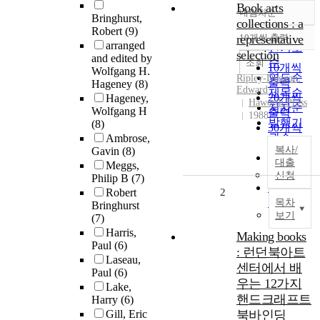
Book arts
내림차순
정확도
Bringhurst,
collections : a
Robert
(9)
순
representative
10개씩 출력
내림차순
arranged
인기도
selection
and edited by
순
조회
10개씩
Wolfgang H.
연도순
Ripley-Duggan,
출력
Hageney
(8)
Edward
제목순
20개씩
Hageney,
Haworth Press
저자순
Wolfgang H
출력
1988
발행기
(8)
30개씩
관순
Ambrose,
출력
복사/
Gavin
(8)
50개씩
대출
Meggs,
출력
신청
Philip B
(7)
100개씩
Robert
2
출력
목차
Bringhurst
보기
(7)
Harris,
Making books
Paul
(6)
: 런던북아트
Laseau,
센터에서 배
Paul
(6)
우는 12가지
Lake,
핸드크래프트
Harry
(6)
Gill, Eric
북바인딩