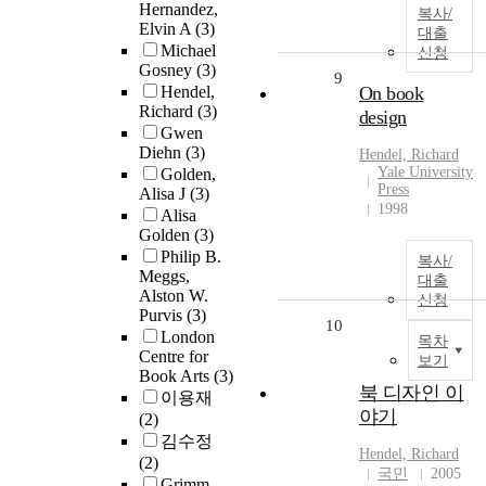
Hernandez,
복사/
Elvin A
(3)
대출
Michael
신청
Gosney
(3)
9
Hendel,
On book
Richard
(3)
design
Gwen
Diehn
(3)
Hendel, Richard
Yale University
Golden,
Press
Alisa J
(3)
1998
Alisa
Golden
(3)
Philip B.
복사/
Meggs,
대출
Alston W.
신청
Purvis
(3)
10
London
목차
Centre for
보기
Book Arts
(3)
북 디자인 이
이용재
야기
(2)
김수정
Hendel, Richard
(2)
국민
2005
Grimm,