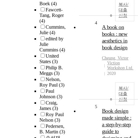
Boek
(4)
복사/
Fawcett-
대출
Tang, Roger
신청
(4)
4
A book on
Cummins,
Julie
(4)
books : new
edited by
aesthetics in
Julie
book design
Cummins
(4)
United
Cheung, Victor
States
(3)
Viction
Philip B.
Workshop Ltd.
Meggs
(3)
2020
Nelson,
Roy Paul
(3)
복사/
Paul
대출
Johnson
(3)
신청
Craig,
5
James
(3)
Book design
Roy Paul
made simple :
Nelson
(3)
a step-by-step
Pedersen,
guide to
B. Martin
(3)
송성재