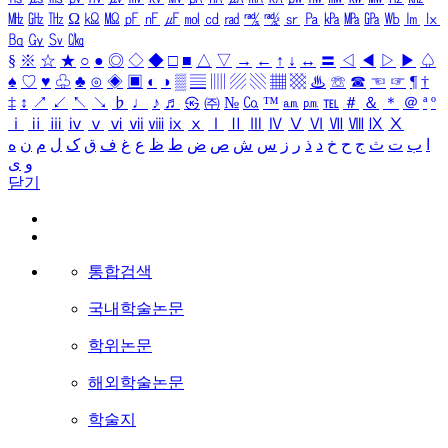
㎒
㎓
㎔
Ω
㏀
㏁
㎊
㎋
㎌
㏖
㏅
㎭
㎮
㎯
㏛
㎩
㎪
㎫
㎬
㏝
㏐
㏓
㏃
㏉
㏜
㏆
§
※
☆
★
○
●
◎
◇
◆
□
■
△
▽
→
←
↑
↓
↔
〓
◁
◀
▷
▶
♤
♠
♡
♥
♧
♣
⊙
◈
▣
◐
◑
▒
▤
▥
▨
▧
▦
▩
♨
☏
☎
☜
☞
¶
†
‡
↕
↗
↙
↖
↘
♭
♩
♪
♬
㉿
㈜
№
㏇
™
㏂
㏘
℡
＃
＆
＊
＠
ª
º
ⅰ
ⅱ
ⅲ
ⅳ
ⅴ
ⅵ
ⅶ
ⅷ
ⅸ
ⅹ
Ⅰ
Ⅱ
Ⅲ
Ⅳ
Ⅴ
Ⅵ
Ⅶ
Ⅷ
Ⅸ
Ⅹ
ا
ب
ت
ث
ج
ح
خ
د
ذ
ر
ز
س
ش
ص
ض
ط
ظ
ع
غ
ف
ق
ک
ل
م
ن
ه
و
ی
닫기
통합검색
국내학술논문
학위논문
해외학술논문
학술지