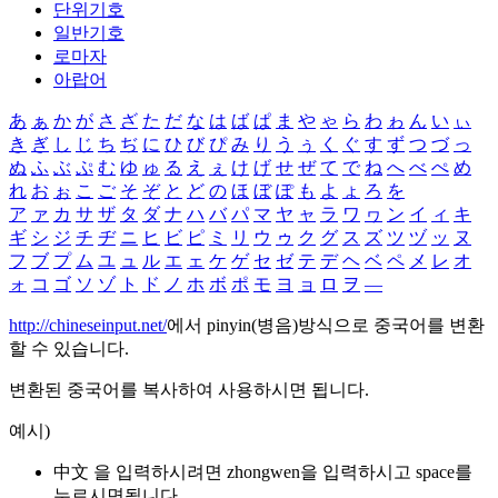
단위기호
일반기호
로마자
아랍어
あ
ぁ
か
が
さ
ざ
た
だ
な
は
ば
ぱ
ま
や
ゃ
ら
わ
ゎ
ん
い
ぃ
き
ぎ
し
じ
ち
ぢ
に
ひ
び
ぴ
み
り
う
ぅ
く
ぐ
す
ず
つ
づ
っ
ぬ
ふ
ぶ
ぷ
む
ゆ
ゅ
る
え
ぇ
け
げ
せ
ぜ
て
で
ね
へ
べ
ぺ
め
れ
お
ぉ
こ
ご
そ
ぞ
と
ど
の
ほ
ぼ
ぽ
も
よ
ょ
ろ
を
ア
ァ
カ
サ
ザ
タ
ダ
ナ
ハ
バ
パ
マ
ヤ
ャ
ラ
ワ
ヮ
ン
イ
ィ
キ
ギ
シ
ジ
チ
ヂ
ニ
ヒ
ビ
ピ
ミ
リ
ウ
ゥ
ク
グ
ス
ズ
ツ
ヅ
ッ
ヌ
フ
ブ
プ
ム
ユ
ュ
ル
エ
ェ
ケ
ゲ
セ
ゼ
テ
デ
ヘ
ベ
ペ
メ
レ
オ
ォ
コ
ゴ
ソ
ゾ
ト
ド
ノ
ホ
ボ
ポ
モ
ヨ
ョ
ロ
ヲ
―
http://chineseinput.net/
에서 pinyin(병음)방식으로 중국어를 변환
할 수 있습니다.
변환된 중국어를 복사하여 사용하시면 됩니다.
예시)
中文 을 입력하시려면
zhongwen
을 입력하시고 space를
누르시면됩니다.