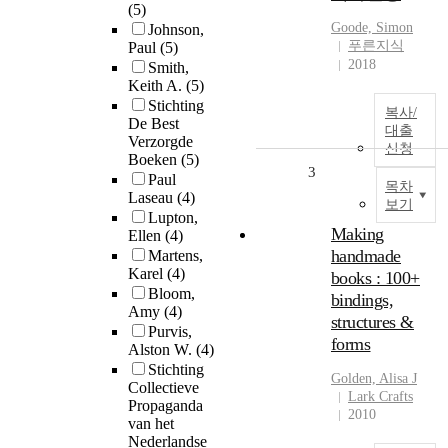
(5)
Goode, Simon
Johnson,
푸른지식
Paul
(5)
2018
Smith,
Keith A.
(5)
Stichting
복사/
De Best
대출
Verzorgde
신청
Boeken
(5)
3
Paul
목차
Laseau
(4)
보기
Lupton,
Making
Ellen
(4)
handmade
Martens,
Karel
(4)
books : 100+
Bloom,
bindings,
Amy
(4)
structures &
Purvis,
forms
Alston W.
(4)
Stichting
Golden, Alisa J
Collectieve
Lark Crafts
Propaganda
2010
van het
Nederlandse