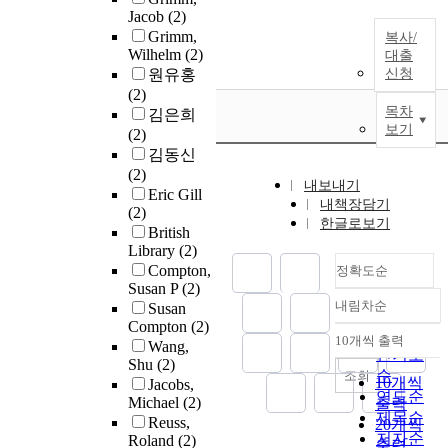
Jacob
(2)
Grimm,
복사/
Wilhelm
(2)
대출
원유홍
신청
(2)
목차
김은희
보기
(2)
김동신
(2)
내보내기
Eric Gill
내책장담기
(2)
한글로보기
British
Library
(2)
Compton,
정확도순
Susan P
(2)
내림차순
Susan
정확도
Compton
(2)
순
10개씩 출력
Wang,
내림차순
인기도
Shu
(2)
순
조회
10개씩
Jacobs,
연도순
Michael
(2)
출력
제목순
Reuss,
20개씩
저자순
Roland
(2)
출력