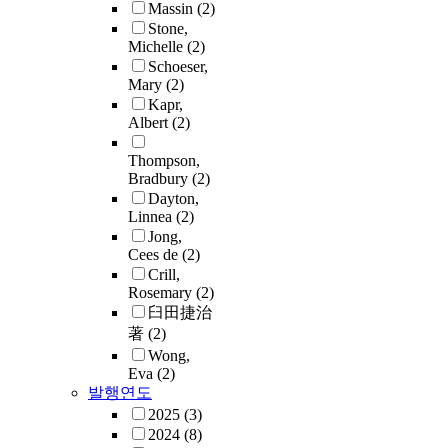
Massin
(2)
Stone,
Michelle
(2)
Schoeser,
Mary
(2)
Kapr,
Albert
(2)
Thompson,
Bradbury
(2)
Dayton,
Linnea
(2)
Jong,
Cees de
(2)
Crill,
Rosemary
(2)
臼田捷治
著
(2)
Wong,
Eva
(2)
발행연도
2025
(3)
2024
(8)