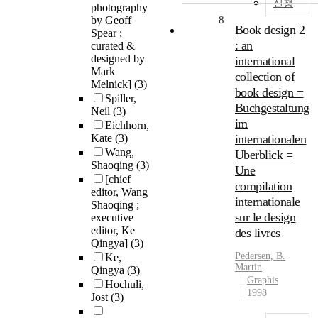
신청
photography
by Geoff
8
Book design 2
Spear ;
: an
curated &
designed by
international
Mark
collection of
Melnick]
(3)
book design =
Spiller,
Buchgestaltung
Neil
(3)
im
Eichhorn,
Kate
(3)
internationalen
Wang,
Uberblick =
Shaoqing
(3)
Une
[chief
compilation
editor, Wang
internationale
Shaoqing ;
sur le design
executive
editor, Ke
des livres
Qingya]
(3)
Pedersen, B.
Ke,
Martin
Qingya
(3)
Graphis
Hochuli,
1998
Jost
(3)