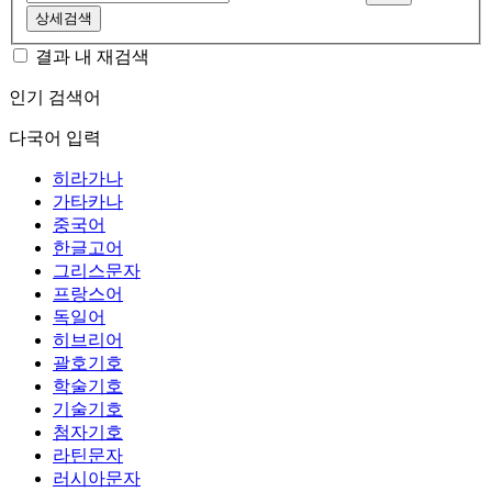
상세검색
결과 내 재검색
인기 검색어
다국어 입력
히라가나
가타카나
중국어
한글고어
그리스문자
프랑스어
독일어
히브리어
괄호기호
학술기호
기술기호
첨자기호
라틴문자
러시아문자