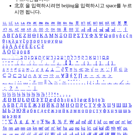
北京 을 입력하시려면
beijing
을 입력하시고 space를 누르
시면 됩니다.
ㅥ
ㅦ
ㅧ
ㅨ
ㅩ
ㅪ
ㅫ
ㅬ
ㅭ
ㅮ
ㅯ
ㅰ
ㅱ
ㅲ
ㅳ
ㅴ
ㅵ
ㅶ
ㅷ
ㅸ
ㅹ
ㅺ
ㅻ
ㅼ
ㅽ
ㅾ
ㅿ
ㆀ
ㆁ
ㆂ
ㆃ
ㆄ
ㆅ
ㆆ
ㆇ
ㆈ
ㆉ
ㆊ
ㆋ
ㆌ
ㆍ
ㆎ
Α
Β
Γ
Δ
Ε
Ζ
Η
Θ
Ι
Κ
Λ
Μ
Ν
Ξ
Ο
Π
Ρ
Σ
Τ
Υ
Φ
Χ
Ψ
Ω
α
β
γ
δ
ε
ζ
η
θ
ι
κ
λ
μ
ν
ξ
ο
π
ρ
σ
τ
υ
φ
χ
ψ
ω
á
à
Á
À
é
è
É
È
ç
Ç
ê
Ä
Ö
Ü
ä
ö
ü
ß
ְ
ֳ
ֲ
ֱ
ָ
ַ
ֵ
ֶ
ִ
ֹ
ּ
ֻ
ׂ
ׁ
ּ
ב
ה
נ
מ
צ
ת
ץ
ש
ד
ג
כ
ע
י
ח
ל
ך
ף
ק
ר
א
ט
ו
ן
ם
פ
‘
’
“
”
〔
〕
〈
〉
「
」
『
』
【
】
＂
（
）
［
］
｛
｝
±
×
÷
≠
≤
≥
∞
∴
♂
♀
∠
⊥
⌒
∂
∇
≡
≒
≪
≫
√
∽
∝
∵
∫
∬
∈
∋
⊆
⊇
⊂
⊃
∪
∩
∧
∨
￢
⇒
⇔
∀
∃
∮
∑
∏
＋
－
＜
＝
＞
、
。
·
‥
…
¨
〃
―
∥
＼
∼
´
～
ˇ
˘
˝
˚
˙
¸
˛
¡
¿
ː
！
＇
，
．
／
：
；
？
＾
＿
｀
｜
½
⅓
⅔
¼
¾
⅛
⅜
⅝
⅞
¹
²
³
⁴
ⁿ
₁
₂
₃
₄
Æ
Ð
Ħ
Ĳ
Ł
Ø
Œ
Þ
Ŧ
Ŋ
æ
đ
ð
ħ
ı
ĳ
ĸ
ŀ
ł
ø
œ
ß
þ
ŧ
ŋ
ŉ
А
Б
В
Г
Д
Е
Ё
Ж
З
И
Й
К
Л
М
Н
О
П
Р
С
Т
У
Ф
Х
Ц
Ч
Ш
Щ
Ъ
Ы
Ь
Э
Ю
Я
а
б
в
г
д
е
ё
ж
з
и
й
к
л
м
н
о
п
р
с
т
у
ф
х
ц
ч
ш
щ
ъ
ы
ь
э
ю
я
′
″
℃
Å
￠
￡
￥
¤
℉
‰
＄
％
Ｆ
￦
㎕
㎖
㎗
ℓ
㎘
㏄
㎣
㎤
㎥
㎦
㎙
㎚
㎛
㎜
㎝
㎞
㎟
㎠
㎡
㎢
㏊
㎍
㎎
㎏
㏏
㎈
㎉
㏈
㎧
㎨
㎰
㎱
㎲
㎳
㎴
㎵
㎶
㎷
㎸
㎹
㎀
㎁
㎂
㎃
㎄
㎺
㎻
㎽
㎾
㎿
㎐
㎑