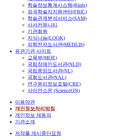
학술정보통계시스템(Rinfo)
외국학술지지원센터(FRIC)
학술관계분석서비스(SAM)
사서커뮤니티
기관회원
지식나눔(LOOK)
의학전자도서관(MEDLIS)
유관기관 사이트
교육부(MOE)
국립장애인도서관(NLD)
국립중앙도서관(NL)
국회도서관(NAL)
연구윤리정보포털(CRE)
사이언스온 (ScienceON)
이용약관
개인정보처리방침
개인정보 재동의
기관소개
저작물 게시중단요청