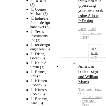
designing and
(3)
typesetting
Gosney,
your own book
Michael
(3)
using Adobe
Industrie
InDesign
forum design
hannover
(3)
Raven, Fiona
Texas
12 Pines Press
Instruments,
2017
Inc
(3)
for design
engineers
(3)
복사/
대출
Diehn,
신청
Gwen
(3)
Keith A.
6
American
Smith
(3)
book design
Baines,
Phil
(3)
and William
Klanten,
Morris
Robert
(3)
Kinross,
Thompson, Susan
Otis
Robin
(3)
British Library
Bartram,
Oak Knoll
Alan
(3)
Press