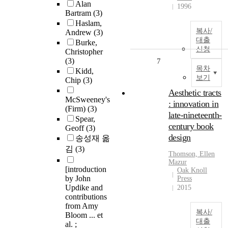
Alan
1996
Bartram
(3)
Haslam,
복사/
Andrew
(3)
대출
Burke,
신청
Christopher
(3)
7
목차
Kidd,
보기
Chip
(3)
Aesthetic tracts
McSweeney's
: innovation in
(Firm)
(3)
late-nineteenth-
Spear,
century book
Geoff
(3)
design
송성재 옮
김
(3)
Thomson, Ellen
Mazur
[introduction
Oak Knoll
by John
Press
Updike and
2015
contributions
from Amy
복사/
Bloom ... et
대출
al. ;