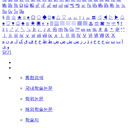
㎒
㎓
㎔
Ω
㏀
㏁
㎊
㎋
㎌
㏖
㏅
㎭
㎮
㎯
㏛
㎩
㎪
㎫
㎬
㏝
㏐
㏓
㏃
㏉
㏜
㏆
§
※
☆
★
○
●
◎
◇
◆
□
■
△
▽
→
←
↑
↓
↔
〓
◁
◀
▷
▶
♤
♠
♡
♥
♧
♣
⊙
◈
▣
◐
◑
▒
▤
▥
▨
▧
▦
▩
♨
☏
☎
☜
☞
¶
†
‡
↕
↗
↙
↖
↘
♭
♩
♪
♬
㉿
㈜
№
㏇
™
㏂
㏘
℡
＃
＆
＊
＠
ª
º
ⅰ
ⅱ
ⅲ
ⅳ
ⅴ
ⅵ
ⅶ
ⅷ
ⅸ
ⅹ
Ⅰ
Ⅱ
Ⅲ
Ⅳ
Ⅴ
Ⅵ
Ⅶ
Ⅷ
Ⅸ
Ⅹ
ا
ب
ت
ث
ج
ح
خ
د
ذ
ر
ز
س
ش
ص
ض
ط
ظ
ع
غ
ف
ق
ک
ل
م
ن
ه
و
ی
닫기
통합검색
국내학술논문
학위논문
해외학술논문
학술지