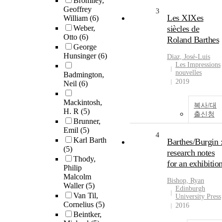
Bromiley,
Geoffrey
3
Les XIXes
William
(6)
Weber,
siècles de
Otto
(6)
Roland Barthes
George
Hunsinger
(6)
Diaz, José-Luis
Les Impressions
nouvelles
Badmington,
2019
Neil
(6)
Mackintosh,
복사/대
H. R
(5)
출신청
Brunner,
Emil
(5)
4
Karl Barth
Barthes/Burgin 
(5)
research notes
Thody,
for an exhibitio
Philip
Malcolm
Bishop, Ryan
Waller
(5)
Edinburgh
Van Til,
University Press
Cornelius
(5)
2016
Beintker,