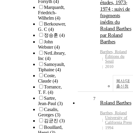
Forsyth
(4)
études, 1973-
Marquardt,
1974 ; suivi de
Friedrich-
fragments
Wilhelm
(4)
inédits du
Berkouwer,
Roland Barthes
G. C
(4)
par Roland
정승훈
(4)
Barthes
John
Webster
(4)
Barthes, Roland
NetLibrary,
Éditions du
Inc
(4)
Seuil
Samoyault,
2010
Tiphaine
(4)
Coste,
Claude
(4)
복사/대
출신청
Torrance,
T. F.
(4)
Sartre,
7
Roland Barthes
Jean-Paul
(3)
Casalis,
Barthes, Roland
Georges
(3)
University of
김균진
(3)
California Press
Bouillard,
1994
Henri
(3)