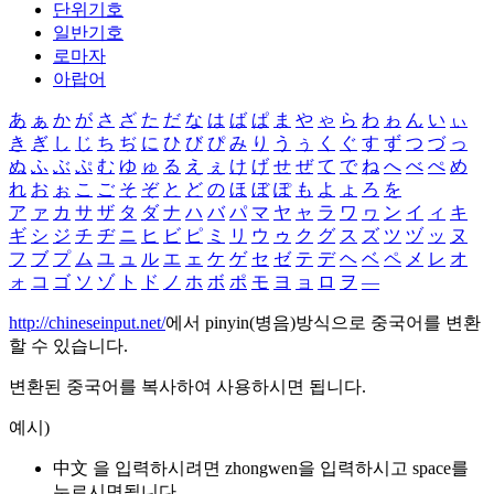
단위기호
일반기호
로마자
아랍어
あ
ぁ
か
が
さ
ざ
た
だ
な
は
ば
ぱ
ま
や
ゃ
ら
わ
ゎ
ん
い
ぃ
き
ぎ
し
じ
ち
ぢ
に
ひ
び
ぴ
み
り
う
ぅ
く
ぐ
す
ず
つ
づ
っ
ぬ
ふ
ぶ
ぷ
む
ゆ
ゅ
る
え
ぇ
け
げ
せ
ぜ
て
で
ね
へ
べ
ぺ
め
れ
お
ぉ
こ
ご
そ
ぞ
と
ど
の
ほ
ぼ
ぽ
も
よ
ょ
ろ
を
ア
ァ
カ
サ
ザ
タ
ダ
ナ
ハ
バ
パ
マ
ヤ
ャ
ラ
ワ
ヮ
ン
イ
ィ
キ
ギ
シ
ジ
チ
ヂ
ニ
ヒ
ビ
ピ
ミ
リ
ウ
ゥ
ク
グ
ス
ズ
ツ
ヅ
ッ
ヌ
フ
ブ
プ
ム
ユ
ュ
ル
エ
ェ
ケ
ゲ
セ
ゼ
テ
デ
ヘ
ベ
ペ
メ
レ
オ
ォ
コ
ゴ
ソ
ゾ
ト
ド
ノ
ホ
ボ
ポ
モ
ヨ
ョ
ロ
ヲ
―
http://chineseinput.net/
에서 pinyin(병음)방식으로 중국어를 변환
할 수 있습니다.
변환된 중국어를 복사하여 사용하시면 됩니다.
예시)
中文 을 입력하시려면
zhongwen
을 입력하시고 space를
누르시면됩니다.