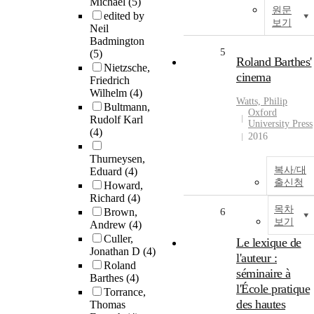
Michael
(5)
원문
edited by
보기
Neil
Badmington
5
(5)
Roland Barthes'
Nietzsche,
cinema
Friedrich
Wilhelm
(4)
Watts, Philip
Bultmann,
Oxford
Rudolf Karl
University Press
(4)
2016
Thurneysen,
복사/대
Eduard
(4)
출신청
Howard,
Richard
(4)
목차
Brown,
6
보기
Andrew
(4)
Culler,
Le lexique de
Jonathan D
(4)
l'auteur :
Roland
séminaire à
Barthes
(4)
l'École pratique
Torrance,
des hautes
Thomas