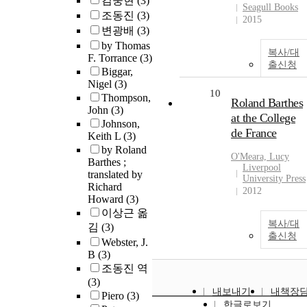
김중현
(3)
Seagull Books
조동진
(3)
2015
변광배
(3)
by Thomas
복사/대
F. Torrance
(3)
출신청
Biggar,
Nigel
(3)
10
Thompson,
Roland Barthes
John
(3)
at the College
Johnson,
de France
Keith L
(3)
by Roland
O'Meara, Lucy
Barthes ;
Liverpool
translated by
University Press
Richard
2012
Howard
(3)
이상근 옮
복사/대
김
(3)
출신청
Webster, J.
B
(3)
조동진 역
(3)
내보내기
내책장
Piero
(3)
한글로보기