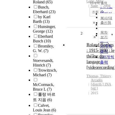
순
Gane, Mike
Roland
(65)
10개씩 출력
내림차
Sage
2004
인기도
Busch,
Eberhard
(23)
순
조회
10개씩
by Karl
연도순
복사/대
출력
Barth
(13)
제목순
출신청
20개씩
Hunsinger,
저자순
출력
George
(12)
목차
2
발행기
30개씩
Eberhard
보기
관순
출력
Busch
(10)
Roland Barthes
Bromiley,
50개씩
: 1915-1980 : le
G. W.
(7)
출력
théâtre du
100개씩
Stoevesandt,
langage
출력
Hinrich
(7)
[videorecording
Trowitzsch,
Michael
(7)
Thomas, Thierry
Arcadès
McCormack,
[distrib.] INA
[éd.]
Bruce L
(7)
2015
롤랑 바르
트 지음
(6)
Calvet,
Louis Jean
(6)