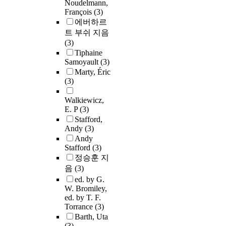
Noudelmann,
François
(3)
에버하르
트 부쉬 지음
(3)
Tiphaine
Samoyault
(3)
Marty, Éric
(3)
Walkiewicz,
E. P
(3)
Stafford,
Andy
(3)
Andy
Stafford
(3)
정승훈 지
음
(3)
ed. by G.
W. Bromiley,
ed. by T. F.
Torrance
(3)
Barth, Uta
(3)