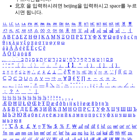
北京 을 입력하시려면
beijing
을 입력하시고 space를 누르
시면 됩니다.
ㅥ
ㅦ
ㅧ
ㅨ
ㅩ
ㅪ
ㅫ
ㅬ
ㅭ
ㅮ
ㅯ
ㅰ
ㅱ
ㅲ
ㅳ
ㅴ
ㅵ
ㅶ
ㅷ
ㅸ
ㅹ
ㅺ
ㅻ
ㅼ
ㅽ
ㅾ
ㅿ
ㆀ
ㆁ
ㆂ
ㆃ
ㆄ
ㆅ
ㆆ
ㆇ
ㆈ
ㆉ
ㆊ
ㆋ
ㆌ
ㆍ
ㆎ
Α
Β
Γ
Δ
Ε
Ζ
Η
Θ
Ι
Κ
Λ
Μ
Ν
Ξ
Ο
Π
Ρ
Σ
Τ
Υ
Φ
Χ
Ψ
Ω
α
β
γ
δ
ε
ζ
η
θ
ι
κ
λ
μ
ν
ξ
ο
π
ρ
σ
τ
υ
φ
χ
ψ
ω
á
à
Á
À
é
è
É
È
ç
Ç
ê
Ä
Ö
Ü
ä
ö
ü
ß
ְ
ֳ
ֲ
ֱ
ָ
ַ
ֵ
ֶ
ִ
ֹ
ּ
ֻ
ׂ
ׁ
ּ
ב
ה
נ
מ
צ
ת
ץ
ש
ד
ג
כ
ע
י
ח
ל
ך
ף
ק
ר
א
ט
ו
ן
ם
פ
‘
’
“
”
〔
〕
〈
〉
「
」
『
』
【
】
＂
（
）
［
］
｛
｝
±
×
÷
≠
≤
≥
∞
∴
♂
♀
∠
⊥
⌒
∂
∇
≡
≒
≪
≫
√
∽
∝
∵
∫
∬
∈
∋
⊆
⊇
⊂
⊃
∪
∩
∧
∨
￢
⇒
⇔
∀
∃
∮
∑
∏
＋
－
＜
＝
＞
、
。
·
‥
…
¨
〃
―
∥
＼
∼
´
～
ˇ
˘
˝
˚
˙
¸
˛
¡
¿
ː
！
＇
，
．
／
：
；
？
＾
＿
｀
｜
½
⅓
⅔
¼
¾
⅛
⅜
⅝
⅞
¹
²
³
⁴
ⁿ
₁
₂
₃
₄
Æ
Ð
Ħ
Ĳ
Ł
Ø
Œ
Þ
Ŧ
Ŋ
æ
đ
ð
ħ
ı
ĳ
ĸ
ŀ
ł
ø
œ
ß
þ
ŧ
ŋ
ŉ
А
Б
В
Г
Д
Е
Ё
Ж
З
И
Й
К
Л
М
Н
О
П
Р
С
Т
У
Ф
Х
Ц
Ч
Ш
Щ
Ъ
Ы
Ь
Э
Ю
Я
а
б
в
г
д
е
ё
ж
з
и
й
к
л
м
н
о
п
р
с
т
у
ф
х
ц
ч
ш
щ
ъ
ы
ь
э
ю
я
′
″
℃
Å
￠
￡
￥
¤
℉
‰
＄
％
Ｆ
￦
㎕
㎖
㎗
ℓ
㎘
㏄
㎣
㎤
㎥
㎦
㎙
㎚
㎛
㎜
㎝
㎞
㎟
㎠
㎡
㎢
㏊
㎍
㎎
㎏
㏏
㎈
㎉
㏈
㎧
㎨
㎰
㎱
㎲
㎳
㎴
㎵
㎶
㎷
㎸
㎹
㎀
㎁
㎂
㎃
㎄
㎺
㎻
㎽
㎾
㎿
㎐
㎑