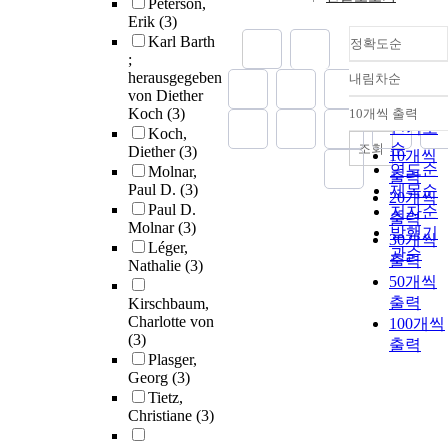
Peterson,
Erik
(3)
Karl Barth
정확도순
;
herausgegeben
내림차순
정확도
von Diether
순
Koch
(3)
10개씩 출력
내림차
인기도
Koch,
순
조회
Diether
(3)
10개씩
연도순
Molnar,
출력
Paul D.
(3)
제목순
20개씩
Paul D.
저자순
출력
Molnar
(3)
발행기
30개씩
Léger,
관순
출력
Nathalie
(3)
50개씩
출력
Kirschbaum,
Charlotte von
100개씩
(3)
출력
Plasger,
Georg
(3)
Tietz,
Christiane
(3)