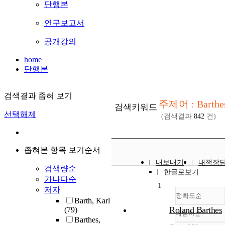
단행본
연구보고서
공개강의
home
단행본
검색결과 좁혀 보기
주제어 : Barthe
검색키워드
선택해제
(검색결과
842
건)
좁혀본 항목 보기순서
내보내기
내책장
검색량순
한글로보기
가나다순
1
저자
정확도순
Barth, Karl
Roland Barthes
(79)
내림차순
정확도
Barthes,