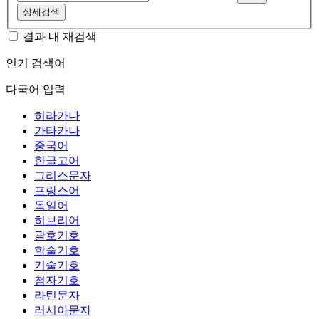
상세검색
결과 내 재검색
인기 검색어
다국어 입력
히라가나
가타카나
중국어
한글고어
그리스문자
프랑스어
독일어
히브리어
괄호기호
학술기호
기술기호
첨자기호
라틴문자
러시아문자