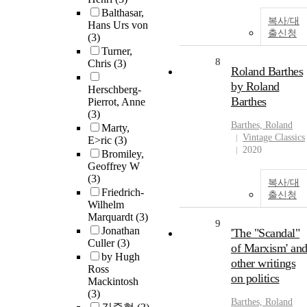
Balthasar,
복사/대
Hans Urs von
출신청
(3)
Turner,
8
Chris
(3)
Roland Barthes
by Roland
Herschberg-
Barthes
Pierrot, Anne
(3)
Barthes, Roland
Marty,
Vintage Classics
E>ric
(3)
2020
Bromiley,
Geoffrey W
(3)
복사/대
Friedrich-
출신청
Wilhelm
Marquardt
(3)
9
Jonathan
'The "Scandal"
Culler
(3)
of Marxism' an
by Hugh
other writings
Ross
on politics
Mackintosh
(3)
Barthes, Roland