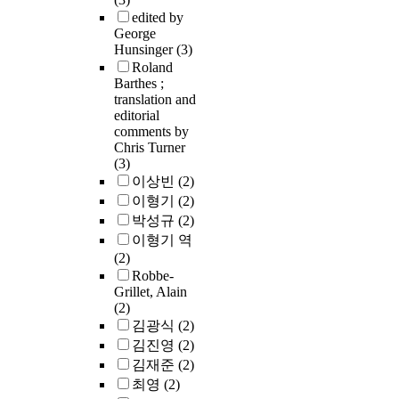
edited by
George
Hunsinger
(3)
Roland
Barthes ;
translation and
editorial
comments by
Chris Turner
(3)
이상빈
(2)
이형기
(2)
박성규
(2)
이형기 역
(2)
Robbe-
Grillet, Alain
(2)
김광식
(2)
김진영
(2)
김재준
(2)
최영
(2)