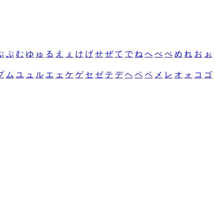
ぶ
ぷ
む
ゆ
ゅ
る
え
ぇ
け
げ
せ
ぜ
て
で
ね
へ
べ
ぺ
め
れ
お
ぉ
プ
ム
ユ
ュ
ル
エ
ェ
ケ
ゲ
セ
ゼ
テ
デ
ヘ
ベ
ペ
メ
レ
オ
ォ
コ
ゴ