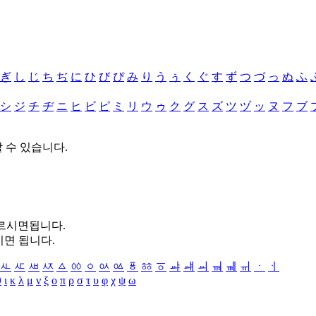
ぎ
し
じ
ち
ぢ
に
ひ
び
ぴ
み
り
う
ぅ
く
ぐ
す
ず
つ
づ
っ
ぬ
ふ
シ
ジ
チ
ヂ
ニ
ヒ
ビ
ピ
ミ
リ
ウ
ゥ
ク
グ
ス
ズ
ツ
ヅ
ッ
ヌ
フ
ブ
할 수 있습니다.
누르시면됩니다.
시면 됩니다.
ㅻ
ㅼ
ㅽ
ㅾ
ㅿ
ㆀ
ㆁ
ㆂ
ㆃ
ㆄ
ㆅ
ㆆ
ㆇ
ㆈ
ㆉ
ㆊ
ㆋ
ㆌ
ㆍ
ㆎ
θ
ι
κ
λ
μ
ν
ξ
ο
π
ρ
σ
τ
υ
φ
χ
ψ
ω