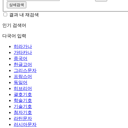
상세검색
결과 내 재검색
인기 검색어
다국어 입력
히라가나
가타카나
중국어
한글고어
그리스문자
프랑스어
독일어
히브리어
괄호기호
학술기호
기술기호
첨자기호
라틴문자
러시아문자