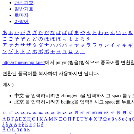
단위기호
일반기호
로마자
아랍어
あ
ぁ
か
が
さ
ざ
た
だ
な
は
ば
ぱ
ま
や
ゃ
ら
わ
ゎ
ん
い
ぃ
き
こ
ご
そ
ぞ
と
ど
の
ほ
ぼ
ぽ
も
よ
ょ
ろ
を
ア
ァ
カ
サ
ザ
タ
ダ
ナ
ハ
バ
パ
マ
ヤ
ャ
ラ
ワ
ヮ
ン
イ
ィ
キ
ギ
ソ
ゾ
ト
ド
ノ
ホ
ボ
ポ
モ
ヨ
ョ
ロ
ヲ
―
http://chineseinput.net/
에서 pinyin(병음)방식으로 중국어를 변환
변환된 중국어를 복사하여 사용하시면 됩니다.
예시)
中文 을 입력하시려면
zhongwen
을 입력하시고 space를
北京 을 입력하시려면
beijing
을 입력하시고 space를 누르
ㅥ
ㅦ
ㅧ
ㅨ
ㅩ
ㅪ
ㅫ
ㅬ
ㅭ
ㅮ
ㅯ
ㅰ
ㅱ
ㅲ
ㅳ
ㅴ
ㅵ
ㅶ
ㅷ
ㅸ
ㅹ
ㅺ
Α
Β
Γ
Δ
Ε
Ζ
Η
Θ
Ι
Κ
Λ
Μ
Ν
Ξ
Ο
Π
Ρ
Σ
Τ
Υ
Φ
Χ
Ψ
Ω
α
β
γ
δ
ε
ζ
η
á
à
Á
À
é
è
É
È
ç
Ç
ê
Ä
Ö
Ü
ä
ö
ü
ß