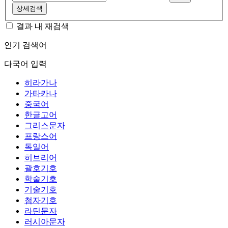
상세검색
결과 내 재검색
인기 검색어
다국어 입력
히라가나
가타카나
중국어
한글고어
그리스문자
프랑스어
독일어
히브리어
괄호기호
학술기호
기술기호
첨자기호
라틴문자
러시아문자