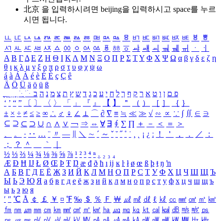
北京 을 입력하시려면
beijing
을 입력하시고 space를 누르
시면 됩니다.
ㅥ
ㅦ
ㅧ
ㅨ
ㅩ
ㅪ
ㅫ
ㅬ
ㅭ
ㅮ
ㅯ
ㅰ
ㅱ
ㅲ
ㅳ
ㅴ
ㅵ
ㅶ
ㅷ
ㅸ
ㅹ
ㅺ
ㅻ
ㅼ
ㅽ
ㅾ
ㅿ
ㆀ
ㆁ
ㆂ
ㆃ
ㆄ
ㆅ
ㆆ
ㆇ
ㆈ
ㆉ
ㆊ
ㆋ
ㆌ
ㆍ
ㆎ
Α
Β
Γ
Δ
Ε
Ζ
Η
Θ
Ι
Κ
Λ
Μ
Ν
Ξ
Ο
Π
Ρ
Σ
Τ
Υ
Φ
Χ
Ψ
Ω
α
β
γ
δ
ε
ζ
η
θ
ι
κ
λ
μ
ν
ξ
ο
π
ρ
σ
τ
υ
φ
χ
ψ
ω
á
à
Á
À
é
è
É
È
ç
Ç
ê
Ä
Ö
Ü
ä
ö
ü
ß
ְ
ֳ
ֲ
ֱ
ָ
ַ
ֵ
ֶ
ִ
ֹ
ּ
ֻ
ׂ
ׁ
ּ
ב
ה
נ
מ
צ
ת
ץ
ש
ד
ג
כ
ע
י
ח
ל
ך
ף
ק
ר
א
ט
ו
ן
ם
פ
‘
’
“
”
〔
〕
〈
〉
「
」
『
』
【
】
＂
（
）
［
］
｛
｝
±
×
÷
≠
≤
≥
∞
∴
♂
♀
∠
⊥
⌒
∂
∇
≡
≒
≪
≫
√
∽
∝
∵
∫
∬
∈
∋
⊆
⊇
⊂
⊃
∪
∩
∧
∨
￢
⇒
⇔
∀
∃
∮
∑
∏
＋
－
＜
＝
＞
、
。
·
‥
…
¨
〃
―
∥
＼
∼
´
～
ˇ
˘
˝
˚
˙
¸
˛
¡
¿
ː
！
＇
，
．
／
：
；
？
＾
＿
｀
｜
½
⅓
⅔
¼
¾
⅛
⅜
⅝
⅞
¹
²
³
⁴
ⁿ
₁
₂
₃
₄
Æ
Ð
Ħ
Ĳ
Ł
Ø
Œ
Þ
Ŧ
Ŋ
æ
đ
ð
ħ
ı
ĳ
ĸ
ŀ
ł
ø
œ
ß
þ
ŧ
ŋ
ŉ
А
Б
В
Г
Д
Е
Ё
Ж
З
И
Й
К
Л
М
Н
О
П
Р
С
Т
У
Ф
Х
Ц
Ч
Ш
Щ
Ъ
Ы
Ь
Э
Ю
Я
а
б
в
г
д
е
ё
ж
з
и
й
к
л
м
н
о
п
р
с
т
у
ф
х
ц
ч
ш
щ
ъ
ы
ь
э
ю
я
′
″
℃
Å
￠
￡
￥
¤
℉
‰
＄
％
Ｆ
￦
㎕
㎖
㎗
ℓ
㎘
㏄
㎣
㎤
㎥
㎦
㎙
㎚
㎛
㎜
㎝
㎞
㎟
㎠
㎡
㎢
㏊
㎍
㎎
㎏
㏏
㎈
㎉
㏈
㎧
㎨
㎰
㎱
㎲
㎳
㎴
㎵
㎶
㎷
㎸
㎹
㎀
㎁
㎂
㎃
㎄
㎺
㎻
㎽
㎾
㎿
㎐
㎑