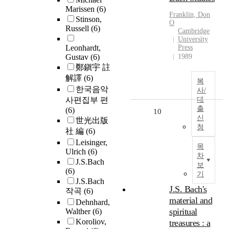
Marissen
(6)
Franklin, Don
Stinson,
O
Russell
(6)
Cambridge
University
Leonhardt,
Press
Gustav
(6)
1989
鄭鎭宇 註
解譯
(6)
복
한국음악
사/
사편집부 편
대
출
(6)
10
신
世光出版
청
社 編
(6)
Leisinger,
목
Ulrich
(6)
차
J.S.Bach
보
(6)
기
J.S.Bach
J.S. Bach's
작곡
(6)
material and
Dehnhard,
spiritual
Walther
(6)
Koroliov,
treasures : a