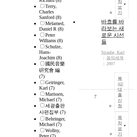
Richard
(8)
차
Terry,
보
Charles
기
Sanford
(8)
바흐를 바
Melamed,
라보는 새
Daniel R
(8)
로운 시선
Peter
Williams
(8)
들
Schulze,
Hans-
Straube, Karl
Joachim
(8)
음악세계
國民音樂
2007
硏究會 編
(7)
복
Geiringer,
사/
Karl
(7)
대
Marissen,
출
7
Michael
(7)
신
세광출판
청
사편집부
(7)
목
Behringer,
차
Michael
(7)
보
Wollny,
기
Peter
(7)