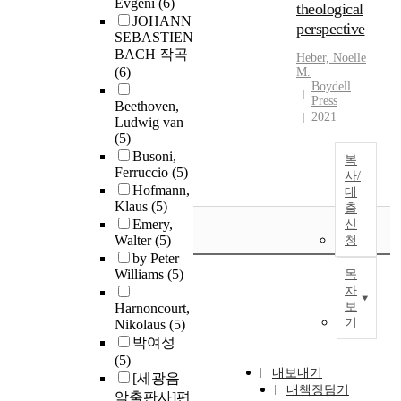
Evgeni
(6)
theological
JOHANN
perspective
SEBASTIEN
BACH 작곡
Heber, Noelle
(6)
M.
Boydell
Press
Beethoven,
2021
Ludwig van
(5)
Busoni,
복
Ferruccio
(5)
사/
Hofmann,
대
Klaus
(5)
출
Emery,
신
Walter
(5)
청
by Peter
Williams
(5)
목
차
보
Harnoncourt,
기
Nikolaus
(5)
박여성
(5)
내보내기
[세광음
내책장담기
악출판사]편