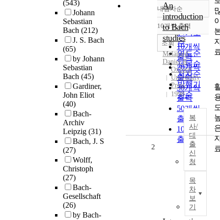
(543)
An
내림차순
정확도
Johann
introduction
Sebastian
순
10개씩 출력
to Bach
내림차순
Bach
(212)
인기도
studies
J. S. Bach
순
조회
10개씩
(65)
연도순
Melamed,
출력
by Johann
Daniel R
제목순
20개씩
Sebastian
Oxford
저자순
Bach
(45)
출력
University
발행기
Press
Gardiner,
30개씩
1998
관순
John Eliot
출력
(40)
50개씩
Bach-
복
출력
Archiv
사/
100개씩
Leipzig
(31)
대
출력
Bach, J. S
출
2
(27)
신
Wolff,
청
Christoph
(27)
목
Bach-
차
Gesellschaft
보
(26)
기
by Bach-