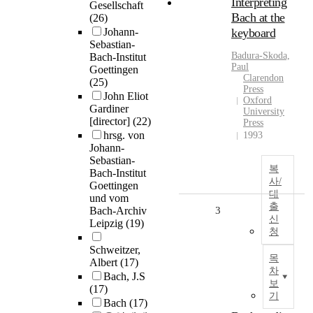
Interpreting
Gesellschaft
Bach at the
(26)
Johann-
keyboard
Sebastian-
Badura-Skoda,
Bach-Institut
Paul
Goettingen
Clarendon
(25)
Press
John Eliot
Oxford
Gardiner
University
[director]
(22)
Press
hrsg. von
1993
Johann-
Sebastian-
복
Bach-Institut
사/
Goettingen
대
und vom
출
Bach-Archiv
3
신
Leipzig
(19)
청
Schweitzer,
목
Albert
(17)
차
Bach, J.S
보
(17)
기
Bach
(17)