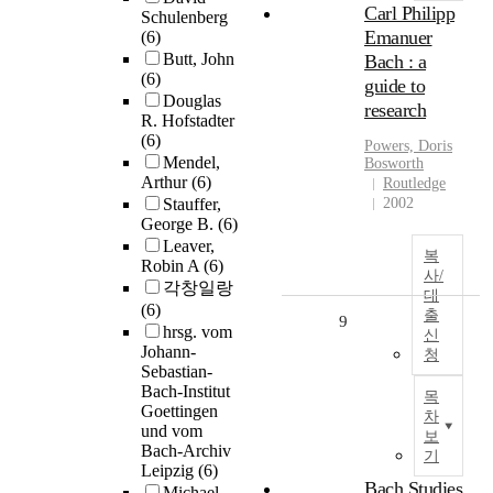
Carl Philipp
Schulenberg
Emanuer
(6)
Butt, John
Bach : a
(6)
guide to
Douglas
research
R. Hofstadter
(6)
Powers, Doris
Mendel,
Bosworth
Arthur
(6)
Routledge
Stauffer,
2002
George B.
(6)
Leaver,
복
Robin A
(6)
사/
각창일랑
대
(6)
출
9
hrsg. vom
신
Johann-
청
Sebastian-
Bach-Institut
목
Goettingen
차
und vom
보
Bach-Archiv
기
Leipzig
(6)
Bach Studies
Michael