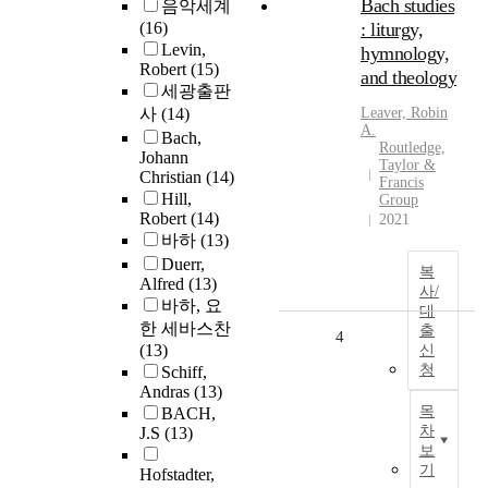
Bach studies
음악세계
(16)
: liturgy,
Levin,
hymnology,
Robert
(15)
and theology
세광출판
사
(14)
Leaver, Robin
A.
Bach,
Routledge,
Johann
Taylor &
Christian
(14)
Francis
Hill,
Group
Robert
(14)
2021
바하
(13)
Duerr,
복
Alfred
(13)
사/
바하, 요
대
한 세바스찬
출
4
(13)
신
청
Schiff,
Andras
(13)
목
BACH,
차
J.S
(13)
보
기
Hofstadter,