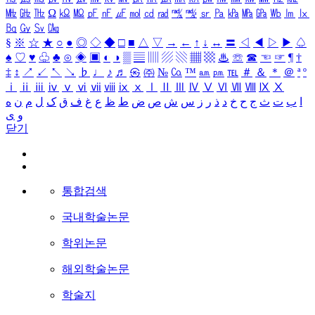
㎒
㎓
㎔
Ω
㏀
㏁
㎊
㎋
㎌
㏖
㏅
㎭
㎮
㎯
㏛
㎩
㎪
㎫
㎬
㏝
㏐
㏓
㏃
㏉
㏜
㏆
§
※
☆
★
○
●
◎
◇
◆
□
■
△
▽
→
←
↑
↓
↔
〓
◁
◀
▷
▶
♤
♠
♡
♥
♧
♣
⊙
◈
▣
◐
◑
▒
▤
▥
▨
▧
▦
▩
♨
☏
☎
☜
☞
¶
†
‡
↕
↗
↙
↖
↘
♭
♩
♪
♬
㉿
㈜
№
㏇
™
㏂
㏘
℡
＃
＆
＊
＠
ª
º
ⅰ
ⅱ
ⅲ
ⅳ
ⅴ
ⅵ
ⅶ
ⅷ
ⅸ
ⅹ
Ⅰ
Ⅱ
Ⅲ
Ⅳ
Ⅴ
Ⅵ
Ⅶ
Ⅷ
Ⅸ
Ⅹ
ا
ب
ت
ث
ج
ح
خ
د
ذ
ر
ز
س
ش
ص
ض
ط
ظ
ع
غ
ف
ق
ک
ل
م
ن
ه
و
ی
닫기
통합검색
국내학술논문
학위논문
해외학술논문
학술지