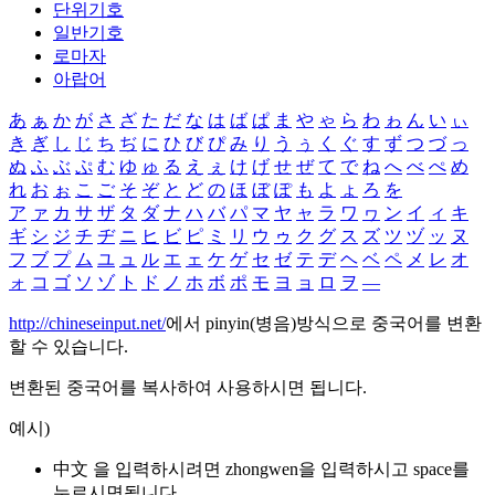
단위기호
일반기호
로마자
아랍어
あ
ぁ
か
が
さ
ざ
た
だ
な
は
ば
ぱ
ま
や
ゃ
ら
わ
ゎ
ん
い
ぃ
き
ぎ
し
じ
ち
ぢ
に
ひ
び
ぴ
み
り
う
ぅ
く
ぐ
す
ず
つ
づ
っ
ぬ
ふ
ぶ
ぷ
む
ゆ
ゅ
る
え
ぇ
け
げ
せ
ぜ
て
で
ね
へ
べ
ぺ
め
れ
お
ぉ
こ
ご
そ
ぞ
と
ど
の
ほ
ぼ
ぽ
も
よ
ょ
ろ
を
ア
ァ
カ
サ
ザ
タ
ダ
ナ
ハ
バ
パ
マ
ヤ
ャ
ラ
ワ
ヮ
ン
イ
ィ
キ
ギ
シ
ジ
チ
ヂ
ニ
ヒ
ビ
ピ
ミ
リ
ウ
ゥ
ク
グ
ス
ズ
ツ
ヅ
ッ
ヌ
フ
ブ
プ
ム
ユ
ュ
ル
エ
ェ
ケ
ゲ
セ
ゼ
テ
デ
ヘ
ベ
ペ
メ
レ
オ
ォ
コ
ゴ
ソ
ゾ
ト
ド
ノ
ホ
ボ
ポ
モ
ヨ
ョ
ロ
ヲ
―
http://chineseinput.net/
에서 pinyin(병음)방식으로 중국어를 변환
할 수 있습니다.
변환된 중국어를 복사하여 사용하시면 됩니다.
예시)
中文 을 입력하시려면
zhongwen
을 입력하시고 space를
누르시면됩니다.