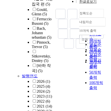
한글로보기
집국 편
(5)
Gould,
정확도순
Glenn
(5)
Ferruccio
내림차순
Busoni
(5)
정확도
Bach,
순
10개씩 출력
내림차순
Johann
인기도
sebastian
(5)
순
조회
10개씩
Pinnock,
연도순
출력
Trevor
(5)
제목순
20개씩
저자순
Sitkovetsky,
출력
발행기
Dmitry
(5)
30개씩
관순
[바하 작
출력
곡]
(5)
50개씩
발행연도
출력
2026
(1)
100개씩
2025
(4)
출력
2024
(2)
2023
(11)
2022
(6)
2021
(14)