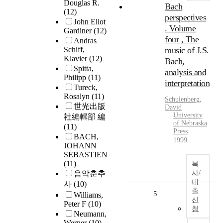
Douglas R.
Bach
(12)
perspectives
John Eliot
. Volume
Gardiner
(12)
four , The
Andras
Schiff,
music of J.S.
Klavier
(12)
Bach,
Spitta,
analysis and
Philipp
(11)
interpretation
Tureck,
Rosalyn
(11)
Schulenberg,
世光出版
David
University
社編輯部 編
of Nebraska
(11)
Press
BACH,
1999
JOHANN
SEBASTIEN
(11)
복
음악춘추
사/
대
사
(10)
출
5
Williams,
신
Peter F
(10)
청
Neumann,
Werner
(10)