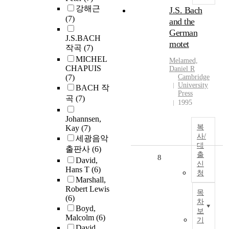
강해근
J.S. Bach
(7)
and the
German
J.S.BACH
motet
작곡
(7)
MICHEL
Melamed,
CHAPUIS
Daniel R
(7)
Cambridge
University
BACH 작
Press
곡
(7)
1995
Johannsen,
복
Kay
(7)
사/
세광음악
대
출판사
(6)
출
8
David,
신
Hans T
(6)
청
Marshall,
Robert Lewis
목
(6)
차
Boyd,
보
Malcolm
(6)
기
David