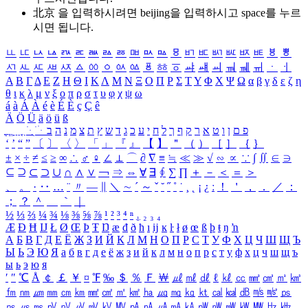
北京 을 입력하시려면
beijing
을 입력하시고 space를 누르
시면 됩니다.
ㅥ
ㅦ
ㅧ
ㅨ
ㅩ
ㅪ
ㅫ
ㅬ
ㅭ
ㅮ
ㅯ
ㅰ
ㅱ
ㅲ
ㅳ
ㅴ
ㅵ
ㅶ
ㅷ
ㅸ
ㅹ
ㅺ
ㅻ
ㅼ
ㅽ
ㅾ
ㅿ
ㆀ
ㆁ
ㆂ
ㆃ
ㆄ
ㆅ
ㆆ
ㆇ
ㆈ
ㆉ
ㆊ
ㆋ
ㆌ
ㆍ
ㆎ
Α
Β
Γ
Δ
Ε
Ζ
Η
Θ
Ι
Κ
Λ
Μ
Ν
Ξ
Ο
Π
Ρ
Σ
Τ
Υ
Φ
Χ
Ψ
Ω
α
β
γ
δ
ε
ζ
η
θ
ι
κ
λ
μ
ν
ξ
ο
π
ρ
σ
τ
υ
φ
χ
ψ
ω
á
à
Á
À
é
è
É
È
ç
Ç
ê
Ä
Ö
Ü
ä
ö
ü
ß
ְ
ֳ
ֲ
ֱ
ָ
ַ
ֵ
ֶ
ִ
ֹ
ּ
ֻ
ׂ
ׁ
ּ
ב
ה
נ
מ
צ
ת
ץ
ש
ד
ג
כ
ע
י
ח
ל
ך
ף
ק
ר
א
ט
ו
ן
ם
פ
‘
’
“
”
〔
〕
〈
〉
「
」
『
』
【
】
＂
（
）
［
］
｛
｝
±
×
÷
≠
≤
≥
∞
∴
♂
♀
∠
⊥
⌒
∂
∇
≡
≒
≪
≫
√
∽
∝
∵
∫
∬
∈
∋
⊆
⊇
⊂
⊃
∪
∩
∧
∨
￢
⇒
⇔
∀
∃
∮
∑
∏
＋
－
＜
＝
＞
、
。
·
‥
…
¨
〃
―
∥
＼
∼
´
～
ˇ
˘
˝
˚
˙
¸
˛
¡
¿
ː
！
＇
，
．
／
：
；
？
＾
＿
｀
｜
½
⅓
⅔
¼
¾
⅛
⅜
⅝
⅞
¹
²
³
⁴
ⁿ
₁
₂
₃
₄
Æ
Ð
Ħ
Ĳ
Ł
Ø
Œ
Þ
Ŧ
Ŋ
æ
đ
ð
ħ
ı
ĳ
ĸ
ŀ
ł
ø
œ
ß
þ
ŧ
ŋ
ŉ
А
Б
В
Г
Д
Е
Ё
Ж
З
И
Й
К
Л
М
Н
О
П
Р
С
Т
У
Ф
Х
Ц
Ч
Ш
Щ
Ъ
Ы
Ь
Э
Ю
Я
а
б
в
г
д
е
ё
ж
з
и
й
к
л
м
н
о
п
р
с
т
у
ф
х
ц
ч
ш
щ
ъ
ы
ь
э
ю
я
′
″
℃
Å
￠
￡
￥
¤
℉
‰
＄
％
Ｆ
￦
㎕
㎖
㎗
ℓ
㎘
㏄
㎣
㎤
㎥
㎦
㎙
㎚
㎛
㎜
㎝
㎞
㎟
㎠
㎡
㎢
㏊
㎍
㎎
㎏
㏏
㎈
㎉
㏈
㎧
㎨
㎰
㎱
㎲
㎳
㎴
㎵
㎶
㎷
㎸
㎹
㎀
㎁
㎂
㎃
㎄
㎺
㎻
㎽
㎾
㎿
㎐
㎑