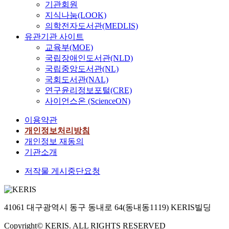
기관회원
지식나눔(LOOK)
의학전자도서관(MEDLIS)
유관기관 사이트
교육부(MOE)
국립장애인도서관(NLD)
국립중앙도서관(NL)
국회도서관(NAL)
연구윤리정보포털(CRE)
사이언스온 (ScienceON)
이용약관
개인정보처리방침
개인정보 재동의
기관소개
저작물 게시중단요청
41061 대구광역시 동구 동내로 64(동내동1119) KERIS빌딩
Copyright© KERIS. ALL RIGHTS RESERVED