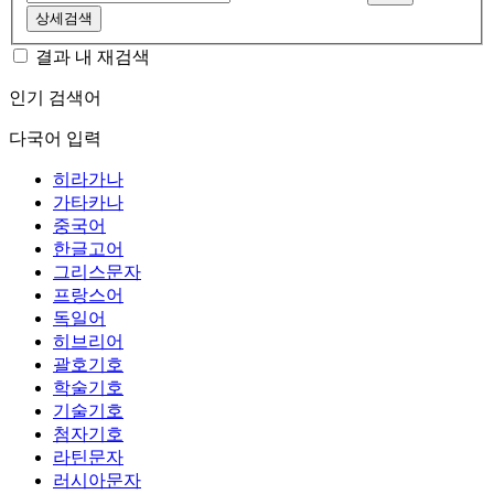
상세검색
결과 내 재검색
인기 검색어
다국어 입력
히라가나
가타카나
중국어
한글고어
그리스문자
프랑스어
독일어
히브리어
괄호기호
학술기호
기술기호
첨자기호
라틴문자
러시아문자