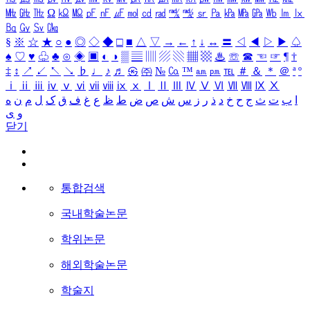
㎒
㎓
㎔
Ω
㏀
㏁
㎊
㎋
㎌
㏖
㏅
㎭
㎮
㎯
㏛
㎩
㎪
㎫
㎬
㏝
㏐
㏓
㏃
㏉
㏜
㏆
§
※
☆
★
○
●
◎
◇
◆
□
■
△
▽
→
←
↑
↓
↔
〓
◁
◀
▷
▶
♤
♠
♡
♥
♧
♣
⊙
◈
▣
◐
◑
▒
▤
▥
▨
▧
▦
▩
♨
☏
☎
☜
☞
¶
†
‡
↕
↗
↙
↖
↘
♭
♩
♪
♬
㉿
㈜
№
㏇
™
㏂
㏘
℡
＃
＆
＊
＠
ª
º
ⅰ
ⅱ
ⅲ
ⅳ
ⅴ
ⅵ
ⅶ
ⅷ
ⅸ
ⅹ
Ⅰ
Ⅱ
Ⅲ
Ⅳ
Ⅴ
Ⅵ
Ⅶ
Ⅷ
Ⅸ
Ⅹ
ا
ب
ت
ث
ج
ح
خ
د
ذ
ر
ز
س
ش
ص
ض
ط
ظ
ع
غ
ف
ق
ک
ل
م
ن
ه
و
ی
닫기
통합검색
국내학술논문
학위논문
해외학술논문
학술지