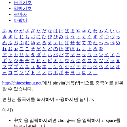
단위기호
일반기호
로마자
아랍어
あ
ぁ
か
が
さ
ざ
た
だ
な
は
ば
ぱ
ま
や
ゃ
ら
わ
ゎ
ん
い
ぃ
き
ぎ
し
じ
ち
ぢ
に
ひ
び
ぴ
み
り
う
ぅ
く
ぐ
す
ず
つ
づ
っ
ぬ
ふ
ぶ
ぷ
む
ゆ
ゅ
る
え
ぇ
け
げ
せ
ぜ
て
で
ね
へ
べ
ぺ
め
れ
お
ぉ
こ
ご
そ
ぞ
と
ど
の
ほ
ぼ
ぽ
も
よ
ょ
ろ
を
ア
ァ
カ
サ
ザ
タ
ダ
ナ
ハ
バ
パ
マ
ヤ
ャ
ラ
ワ
ヮ
ン
イ
ィ
キ
ギ
シ
ジ
チ
ヂ
ニ
ヒ
ビ
ピ
ミ
リ
ウ
ゥ
ク
グ
ス
ズ
ツ
ヅ
ッ
ヌ
フ
ブ
プ
ム
ユ
ュ
ル
エ
ェ
ケ
ゲ
セ
ゼ
テ
デ
ヘ
ベ
ペ
メ
レ
オ
ォ
コ
ゴ
ソ
ゾ
ト
ド
ノ
ホ
ボ
ポ
モ
ヨ
ョ
ロ
ヲ
―
http://chineseinput.net/
에서 pinyin(병음)방식으로 중국어를 변환
할 수 있습니다.
변환된 중국어를 복사하여 사용하시면 됩니다.
예시)
中文 을 입력하시려면
zhongwen
을 입력하시고 space를
누르시면됩니다.