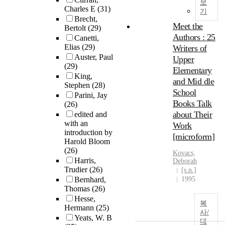
보
Charles E
(31)
기
Brecht,
Meet the
Bertolt
(29)
Authors : 25
Canetti,
Elias
(29)
Writers of
Auster, Paul
Upper
(29)
Elementary
King,
and Mid dle
Stephen
(28)
School
Parini, Jay
Books Talk
(26)
about Their
edited and
with an
Work
introduction by
[microform]
Harold Bloom
(26)
Kovacs,
Harris,
Deborah
Trudier
(26)
[s.n.]
Bernhard,
1995
Thomas
(26)
Hesse,
복
Hermann
(25)
사/
Yeats, W. B
대