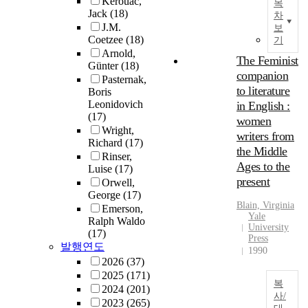
Kerouac,
목
Jack
(18)
차
J.M.
보
Coetzee
(18)
기
Arnold,
The Feminist
Günter
(18)
companion
Pasternak,
to literature
Boris
Leonidovich
in English :
(17)
women
Wright,
writers from
Richard
(17)
the Middle
Rinser,
Ages to the
Luise
(17)
present
Orwell,
George
(17)
Blain, Virginia
Emerson,
Yale
Ralph Waldo
University
(17)
Press
발행연도
1990
2026
(37)
2025
(171)
복
2024
(201)
사/
2023
(265)