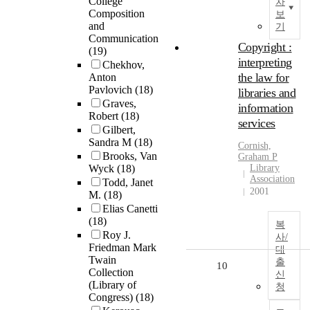
College
차
Composition
보
and
기
Communication
Copyright :
(19)
interpreting
Chekhov,
the law for
Anton
Pavlovich
(18)
libraries and
Graves,
information
Robert
(18)
services
Gilbert,
Sandra M
(18)
Cornish,
Brooks, Van
Graham P
Wyck
(18)
Library
Association
Todd, Janet
2001
M.
(18)
Elias Canetti
(18)
복
Roy J.
사/
Friedman Mark
대
Twain
출
10
Collection
신
(Library of
청
Congress)
(18)