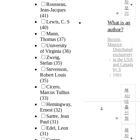
차
Rousseau,
보
Jean-Jacques
기
(41)
Lewis, C. S
What is an
(40)
author?
Mann,
Thomas
(37)
Biriotti,
Maurice
University
Distributed
of Virginia
(36)
exclusively
Zweig,
in the USA
Stefan
(35)
and Canada
Stevenson,
by S
Robert Louis
1993
(35)
Cicero,
복
Marcus Tullius
사/
(33)
대
Hemingway,
출
4
Ernest
(32)
신
Sartre, Jean
청
Paul
(31)
Edel, Leon
목
(31)
차
Curran,