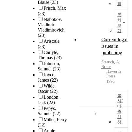
Blaise
(23)
청
Frisch, Max
(23)
목
Nabokov,
차
Vladimir
보
Vladimirovich
기
(23)
Current legal
Aristotle
issues in
(23)
publishing
Carlyle,
Thomas
(23)
Strauch, A.
Johnson,
Bruce
Samuel
(23)
Haworth
Joyce,
Press
James
(22)
1996
Wilde,
Oscar
(22)
복
London,
사/
Jack
(22)
대
Pepys,
출
7
Samuel
(22)
신
Miller, Perry
청
(22)
Annie