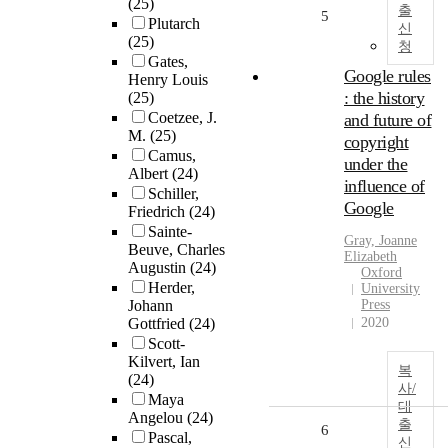
(25)
출
5
Plutarch
신
(25)
청
Gates,
Google rules
Henry Louis
: the history
(25)
Coetzee, J.
and future of
M.
(25)
copyright
Camus,
under the
Albert
(24)
influence of
Schiller,
Google
Friedrich
(24)
Sainte-
Gray, Joanne
Beuve, Charles
Elizabeth
Augustin
(24)
Oxford
Herder,
University
Johann
Press
Gottfried
(24)
2020
Scott-
Kilvert, Ian
복
(24)
사/
Maya
대
Angelou
(24)
출
6
Pascal,
신