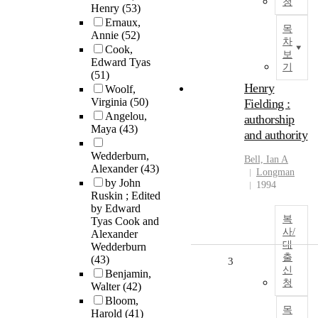
청
Henry
(53)
Ernaux,
목
Annie
(52)
차
Cook,
보
Edward Tyas
기
(51)
Henry
Woolf,
Virginia
(50)
Fielding :
Angelou,
authorship
Maya
(43)
and authority
Wedderburn,
Bell, Ian A
Alexander
(43)
Longman
by John
1994
Ruskin ; Edited
by Edward
복
Tyas Cook and
사/
Alexander
대
Wedderburn
출
(43)
3
신
Benjamin,
청
Walter
(42)
Bloom,
목
Harold
(41)