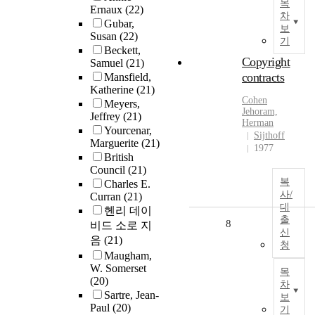
목
Ernaux
(22)
차
Gubar,
보
Susan
(22)
기
Beckett,
Copyright
Samuel
(21)
contracts
Mansfield,
Katherine
(21)
Cohen
Meyers,
Jehoram,
Jeffrey
(21)
Herman
Yourcenar,
Sijthoff
Marguerite
(21)
1977
British
Council
(21)
복
Charles E.
사/
Curran
(21)
대
헨리 데이
출
8
비드 소로 지
신
음
(21)
청
Maugham,
W. Somerset
목
(20)
차
Sartre, Jean-
보
Paul
(20)
기