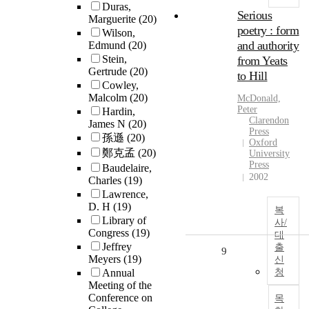
Duras,
Serious
Marguerite
(20)
poetry : form
Wilson,
and authority
Edmund
(20)
Stein,
from Yeats
Gertrude
(20)
to Hill
Cowley,
Malcolm
(20)
McDonald,
Peter
Hardin,
Clarendon
James N
(20)
Press
孫遜
(20)
Oxford
鄭克孟
(20)
University
Press
Baudelaire,
2002
Charles
(19)
Lawrence,
D. H
(19)
복
Library of
사/
Congress
(19)
대
Jeffrey
출
9
Meyers
(19)
신
Annual
청
Meeting of the
Conference on
목