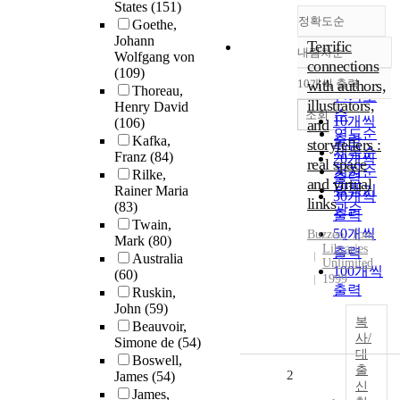
States
(151)
정확도순
Goethe,
Johann
Terrific
내림차순
Wolfgang von
정확도
connections
(109)
순
10개씩 출력
with authors,
내림차순
Thoreau,
인기도
illustrators,
Henry David
순
조회
10개씩
(106)
and
연도순
출력
Kafka,
storytellers :
제목순
Franz
(84)
20개씩
real space
저자순
Rilke,
출력
and virtual
발행기
Rainer Maria
30개씩
links
(83)
관순
출력
Twain,
50개씩
Buzzeo, Toni
Mark
(80)
Libraries
출력
Australia
Unlimited
100개씩
(60)
1999
출력
Ruskin,
John
(59)
복
Beauvoir,
사/
Simone de
(54)
대
Boswell,
출
2
James
(54)
신
James,