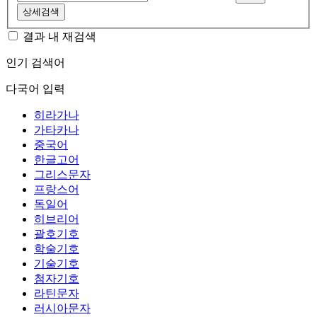
상세검색
결과 내 재검색
인기 검색어
다국어 입력
히라가나
가타카나
중국어
한글고어
그리스문자
프랑스어
독일어
히브리어
괄호기호
학술기호
기술기호
첨자기호
라틴문자
러시아문자