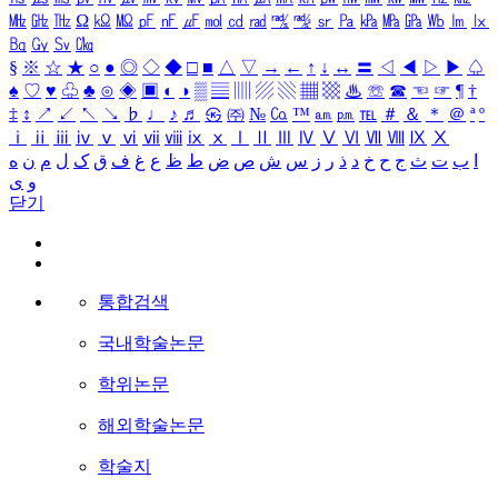
㎒
㎓
㎔
Ω
㏀
㏁
㎊
㎋
㎌
㏖
㏅
㎭
㎮
㎯
㏛
㎩
㎪
㎫
㎬
㏝
㏐
㏓
㏃
㏉
㏜
㏆
§
※
☆
★
○
●
◎
◇
◆
□
■
△
▽
→
←
↑
↓
↔
〓
◁
◀
▷
▶
♤
♠
♡
♥
♧
♣
⊙
◈
▣
◐
◑
▒
▤
▥
▨
▧
▦
▩
♨
☏
☎
☜
☞
¶
†
‡
↕
↗
↙
↖
↘
♭
♩
♪
♬
㉿
㈜
№
㏇
™
㏂
㏘
℡
＃
＆
＊
＠
ª
º
ⅰ
ⅱ
ⅲ
ⅳ
ⅴ
ⅵ
ⅶ
ⅷ
ⅸ
ⅹ
Ⅰ
Ⅱ
Ⅲ
Ⅳ
Ⅴ
Ⅵ
Ⅶ
Ⅷ
Ⅸ
Ⅹ
ا
ب
ت
ث
ج
ح
خ
د
ذ
ر
ز
س
ش
ص
ض
ط
ظ
ع
غ
ف
ق
ک
ل
م
ن
ه
و
ی
닫기
통합검색
국내학술논문
학위논문
해외학술논문
학술지