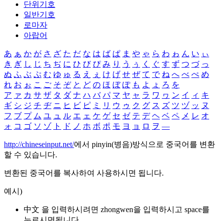
단위기호
일반기호
로마자
아랍어
あ
ぁ
か
が
さ
ざ
た
だ
な
は
ば
ぱ
ま
や
ゃ
ら
わ
ゎ
ん
い
ぃ
き
ぎ
し
じ
ち
ぢ
に
ひ
び
ぴ
み
り
う
ぅ
く
ぐ
す
ず
つ
づ
っ
ぬ
ふ
ぶ
ぷ
む
ゆ
ゅ
る
え
ぇ
け
げ
せ
ぜ
て
で
ね
へ
べ
ぺ
め
れ
お
ぉ
こ
ご
そ
ぞ
と
ど
の
ほ
ぼ
ぽ
も
よ
ょ
ろ
を
ア
ァ
カ
サ
ザ
タ
ダ
ナ
ハ
バ
パ
マ
ヤ
ャ
ラ
ワ
ヮ
ン
イ
ィ
キ
ギ
シ
ジ
チ
ヂ
ニ
ヒ
ビ
ピ
ミ
リ
ウ
ゥ
ク
グ
ス
ズ
ツ
ヅ
ッ
ヌ
フ
ブ
プ
ム
ユ
ュ
ル
エ
ェ
ケ
ゲ
セ
ゼ
テ
デ
ヘ
ベ
ペ
メ
レ
オ
ォ
コ
ゴ
ソ
ゾ
ト
ド
ノ
ホ
ボ
ポ
モ
ヨ
ョ
ロ
ヲ
―
http://chineseinput.net/
에서 pinyin(병음)방식으로 중국어를 변환
할 수 있습니다.
변환된 중국어를 복사하여 사용하시면 됩니다.
예시)
中文 을 입력하시려면
zhongwen
을 입력하시고 space를
누르시면됩니다.