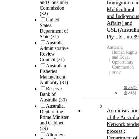
Immigration a
and Consumer
Commission
Multicultural
(32)
and Indigenous
United
Affairs) and
States.
GSL (Australia
Department of
Pty Ltd . no.39
State
(31)
Australia.
Australia
Administrative
Human Rights
Review
and Equal
Council
(31)
Opportunity
Australian
Commission
Fisheries
2007
Management
Authority
(31)
복사/대
Reserve
출신청
Bank of
Australia
(30)
Australia.
8
Administration
Dept. of the
of the Australia
Prime Minister
and Cabinet
Network tende
(29)
process :
Attorney-
Department of