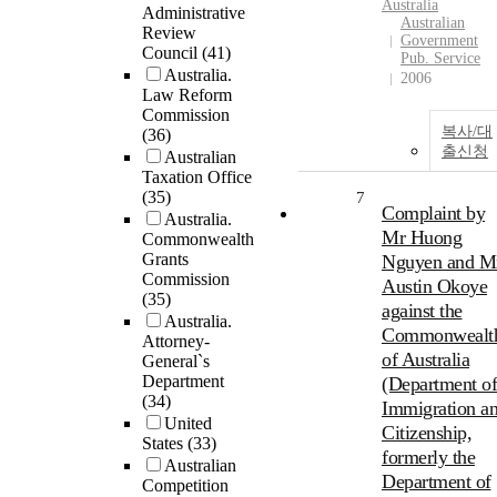
Australia
Administrative
Australian
Review
Government
Council
(41)
Pub. Service
Australia.
2006
Law Reform
Commission
복사/대
(36)
출신청
Australian
Taxation Office
(35)
7
Complaint by
Australia.
Mr Huong
Commonwealth
Grants
Nguyen and M
Commission
Austin Okoye
(35)
against the
Australia.
Commonwealt
Attorney-
of Australia
General`s
Department
(Department of
(34)
Immigration a
United
Citizenship,
States
(33)
formerly the
Australian
Department of
Competition