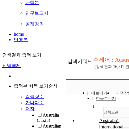
단행본
연구보고서
공개강의
home
단행본
검색결과 좁혀 보기
주제어 : Austra
검색키워드
선택해제
(검색결과
16,511
건
좁혀본 항목 보기순서
내보내기
내책장
검색량순
한글로보기
가나다순
1
저자
정확도순
Australia
Australia's
(3,528)
내림차순
정확도
Australian
international