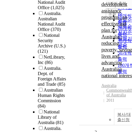
순
National Audit
development
10개씩 출력
내림차
Office
(1,025)
인기도
assistance
Australia.
순
조회
10개씩
program : an
Australian
연도순
출력
effective aid
National Audit
제목순
20개씩
Office
(370)
plan for
저자순
출력
National
Australia :
발행기
Security
30개씩
reducing
관순
Archive (U.S.)
출력
poverty, saving
(121)
50개씩
lives and
NetLibrary,
출력
advancing
Inc
(86)
100개
Australia.
Australia's
출력
Dept. of
national interes
Foreign Affairs
and Trade
(85)
Australia
Australian
Commonwealt
Human Rights
of Australia
Commission
2011
(84)
National
복사/대
Library of
출신청
Australia
(81)
Australia.