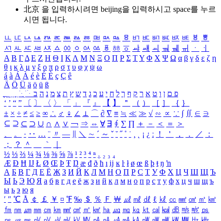
北京 을 입력하시려면
beijing
을 입력하시고 space를 누르
시면 됩니다.
ㅥ
ㅦ
ㅧ
ㅨ
ㅩ
ㅪ
ㅫ
ㅬ
ㅭ
ㅮ
ㅯ
ㅰ
ㅱ
ㅲ
ㅳ
ㅴ
ㅵ
ㅶ
ㅷ
ㅸ
ㅹ
ㅺ
ㅻ
ㅼ
ㅽ
ㅾ
ㅿ
ㆀ
ㆁ
ㆂ
ㆃ
ㆄ
ㆅ
ㆆ
ㆇ
ㆈ
ㆉ
ㆊ
ㆋ
ㆌ
ㆍ
ㆎ
Α
Β
Γ
Δ
Ε
Ζ
Η
Θ
Ι
Κ
Λ
Μ
Ν
Ξ
Ο
Π
Ρ
Σ
Τ
Υ
Φ
Χ
Ψ
Ω
α
β
γ
δ
ε
ζ
η
θ
ι
κ
λ
μ
ν
ξ
ο
π
ρ
σ
τ
υ
φ
χ
ψ
ω
á
à
Á
À
é
è
É
È
ç
Ç
ê
Ä
Ö
Ü
ä
ö
ü
ß
ְ
ֳ
ֲ
ֱ
ָ
ַ
ֵ
ֶ
ִ
ֹ
ּ
ֻ
ׂ
ׁ
ּ
ב
ה
נ
מ
צ
ת
ץ
ש
ד
ג
כ
ע
י
ח
ל
ך
ף
ק
ר
א
ט
ו
ן
ם
פ
‘
’
“
”
〔
〕
〈
〉
「
」
『
』
【
】
＂
（
）
［
］
｛
｝
±
×
÷
≠
≤
≥
∞
∴
♂
♀
∠
⊥
⌒
∂
∇
≡
≒
≪
≫
√
∽
∝
∵
∫
∬
∈
∋
⊆
⊇
⊂
⊃
∪
∩
∧
∨
￢
⇒
⇔
∀
∃
∮
∑
∏
＋
－
＜
＝
＞
、
。
·
‥
…
¨
〃
―
∥
＼
∼
´
～
ˇ
˘
˝
˚
˙
¸
˛
¡
¿
ː
！
＇
，
．
／
：
；
？
＾
＿
｀
｜
½
⅓
⅔
¼
¾
⅛
⅜
⅝
⅞
¹
²
³
⁴
ⁿ
₁
₂
₃
₄
Æ
Ð
Ħ
Ĳ
Ł
Ø
Œ
Þ
Ŧ
Ŋ
æ
đ
ð
ħ
ı
ĳ
ĸ
ŀ
ł
ø
œ
ß
þ
ŧ
ŋ
ŉ
А
Б
В
Г
Д
Е
Ё
Ж
З
И
Й
К
Л
М
Н
О
П
Р
С
Т
У
Ф
Х
Ц
Ч
Ш
Щ
Ъ
Ы
Ь
Э
Ю
Я
а
б
в
г
д
е
ё
ж
з
и
й
к
л
м
н
о
п
р
с
т
у
ф
х
ц
ч
ш
щ
ъ
ы
ь
э
ю
я
′
″
℃
Å
￠
￡
￥
¤
℉
‰
＄
％
Ｆ
￦
㎕
㎖
㎗
ℓ
㎘
㏄
㎣
㎤
㎥
㎦
㎙
㎚
㎛
㎜
㎝
㎞
㎟
㎠
㎡
㎢
㏊
㎍
㎎
㎏
㏏
㎈
㎉
㏈
㎧
㎨
㎰
㎱
㎲
㎳
㎴
㎵
㎶
㎷
㎸
㎹
㎀
㎁
㎂
㎃
㎄
㎺
㎻
㎽
㎾
㎿
㎐
㎑