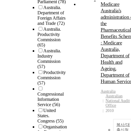
2
Parliament
(78)
Medicare
Australia.
Australia's
Department of
administration 
Foreign Affairs
the
and Trade
(72)
Australia.
Pharmaceutical
Productivity
Benefits Sche
Commission
: Medicare
(65)
Australia,
Australia.
Department of
Industry
Commission
Health and
(57)
Ageing,
Productivity
Department of
Commission
Human Service
(57)
Australia
Congressional
Australian
Information
National Audit
Service
(56)
Office
United
2010
States.
Congress
(55)
복사/대
Organisation
출신청