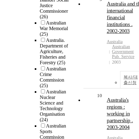
Australia and t
Justice
international
Commissioner
(26)
financial
Australian
institutions .
War Memorial
2002-2003
(25)
Australia.
Australia
Department of
Australian
Agriculture,
Government
Fisheries and
Pub. Service
Forestry
(25)
2003
Australian
Crime
복사/대
Commission
출신청
(25)
Australian
10
Nuclear
Australia's
Science and
regions :
Technology
working in
Organisation
(24)
partnership .
Australian
2003-2004
Sports
Commission
Australia