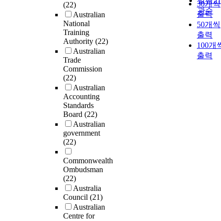
발행기
30개씩
(22)
관순
출력
Australian
National
50개씩
Training
출력
Authority
(22)
100개
Australian
출력
Trade
Commission
(22)
Australian
Accounting
Standards
Board
(22)
Australian
government
(22)
Commonwealth
Ombudsman
(22)
Australia
Council
(21)
Australian
Centre for