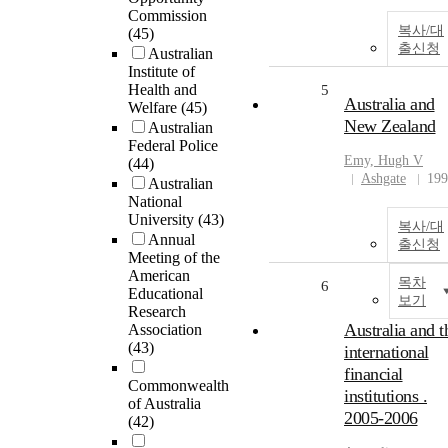
Commission
복사/대
(45)
출신청
Australian
Institute of
Health and
5
Australia and
Welfare
(45)
New Zealand
Australian
Federal Police
Emy, Hugh V
(44)
Ashgate
199
Australian
National
University
(43)
복사/대
Annual
출신청
Meeting of the
American
목차
6
Educational
보기
Research
Australia and t
Association
(43)
international
financial
Commonwealth
institutions .
of Australia
2005-2006
(42)