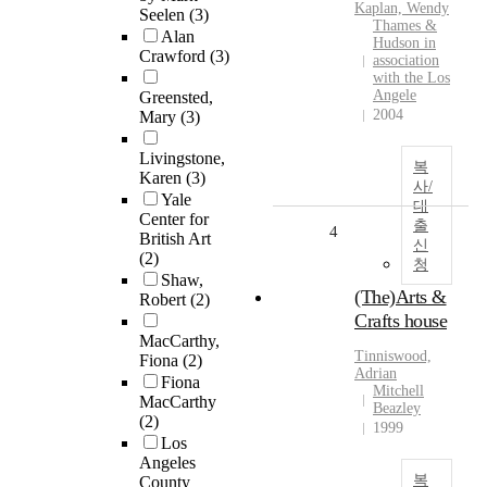
Kaplan, Wendy
Seelen
(3)
Thames &
Alan
Hudson in
Crawford
(3)
association
with the Los
Angele
Greensted,
2004
Mary
(3)
Livingstone,
복
Karen
(3)
사/
Yale
대
Center for
출
4
British Art
신
(2)
청
Shaw,
(The)Arts &
Robert
(2)
Crafts house
MacCarthy,
Tinniswood,
Fiona
(2)
Adrian
Fiona
Mitchell
MacCarthy
Beazley
(2)
1999
Los
Angeles
복
County