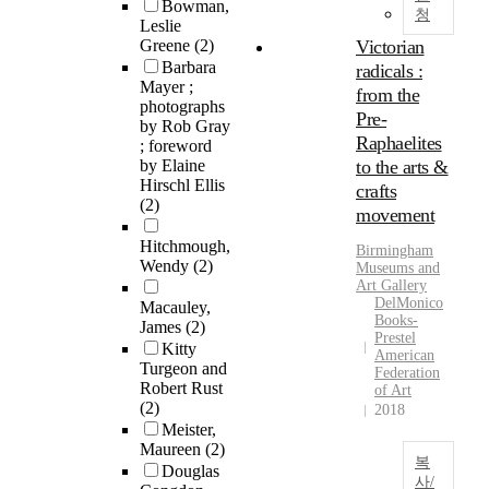
Bowman,
청
Leslie
Greene
(2)
Victorian
Barbara
radicals :
Mayer ;
from the
photographs
Pre-
by Rob Gray
Raphaelites
; foreword
by Elaine
to the arts &
Hirschl Ellis
crafts
(2)
movement
Hitchmough,
Birmingham
Wendy
(2)
Museums and
Art Gallery
DelMonico
Macauley,
Books-
James
(2)
Prestel
Kitty
American
Turgeon and
Federation
Robert Rust
of Art
(2)
2018
Meister,
Maureen
(2)
복
Douglas
사/