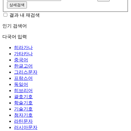
상세검색
결과 내 재검색
인기 검색어
다국어 입력
히라가나
가타카나
중국어
한글고어
그리스문자
프랑스어
독일어
히브리어
괄호기호
학술기호
기술기호
첨자기호
라틴문자
러시아문자