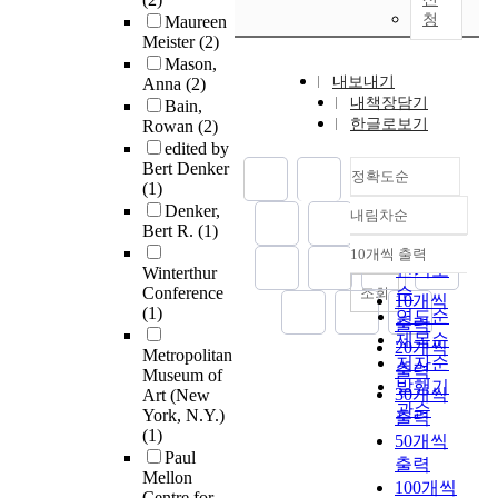
청
Maureen
Meister
(2)
Mason,
내보내기
Anna
(2)
내책장담기
Bain,
한글로보기
Rowan
(2)
edited by
Bert Denker
정확도순
(1)
Denker,
내림차순
정확도
Bert R.
(1)
순
10개씩 출력
내림차순
인기도
Winterthur
Conference
순
조회
10개씩
(1)
연도순
출력
제목순
20개씩
Metropolitan
저자순
출력
Museum of
발행기
30개씩
Art (New
관순
York, N.Y.)
출력
(1)
50개씩
Paul
출력
Mellon
100개씩
Centre for