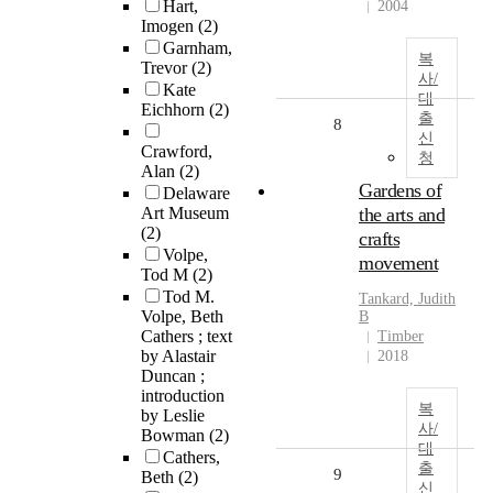
Hart,
2004
Imogen
(2)
Garnham,
복
Trevor
(2)
사/
Kate
대
Eichhorn
(2)
출
8
신
Crawford,
청
Alan
(2)
Gardens of
Delaware
Art Museum
the arts and
(2)
crafts
Volpe,
movement
Tod M
(2)
Tod M.
Tankard, Judith
Volpe, Beth
B
Cathers ; text
Timber
by Alastair
2018
Duncan ;
introduction
복
by Leslie
사/
Bowman
(2)
대
Cathers,
출
9
Beth
(2)
신