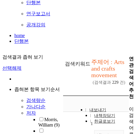
단행본
연구보고서
공개강의
home
단행본
검색결과 좁혀 보기
연
주제어 : Arts
검색키워드
관
and crafts
선택해제
검
movement
색
(검색결과
229
건)
어
좁혀본 항목 보기순서
추
천
검색량순
가나다순
이
내보내기
저자
검
내책장담기
Morris,
색
한글로보기
1
William
(9)
어