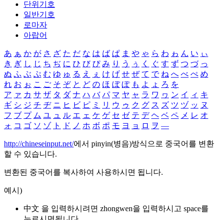
단위기호
일반기호
로마자
아랍어
あ
ぁ
か
が
さ
ざ
た
だ
な
は
ば
ぱ
ま
や
ゃ
ら
わ
ゎ
ん
い
ぃ
き
ぎ
し
じ
ち
ぢ
に
ひ
び
ぴ
み
り
う
ぅ
く
ぐ
す
ず
つ
づ
っ
ぬ
ふ
ぶ
ぷ
む
ゆ
ゅ
る
え
ぇ
け
げ
せ
ぜ
て
で
ね
へ
べ
ぺ
め
れ
お
ぉ
こ
ご
そ
ぞ
と
ど
の
ほ
ぼ
ぽ
も
よ
ょ
ろ
を
ア
ァ
カ
サ
ザ
タ
ダ
ナ
ハ
バ
パ
マ
ヤ
ャ
ラ
ワ
ヮ
ン
イ
ィ
キ
ギ
シ
ジ
チ
ヂ
ニ
ヒ
ビ
ピ
ミ
リ
ウ
ゥ
ク
グ
ス
ズ
ツ
ヅ
ッ
ヌ
フ
ブ
プ
ム
ユ
ュ
ル
エ
ェ
ケ
ゲ
セ
ゼ
テ
デ
ヘ
ベ
ペ
メ
レ
オ
ォ
コ
ゴ
ソ
ゾ
ト
ド
ノ
ホ
ボ
ポ
モ
ヨ
ョ
ロ
ヲ
―
http://chineseinput.net/
에서 pinyin(병음)방식으로 중국어를 변환
할 수 있습니다.
변환된 중국어를 복사하여 사용하시면 됩니다.
예시)
中文 을 입력하시려면
zhongwen
을 입력하시고 space를
누르시면됩니다.