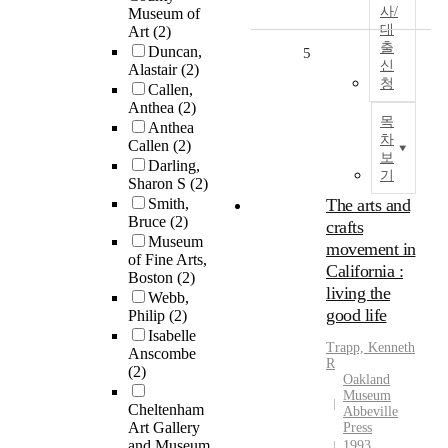
사/
Museum of
대
Art
(2)
출
Duncan,
5
신
Alastair
(2)
청
Callen,
Anthea
(2)
목
Anthea
차
Callen
(2)
보
Darling,
기
Sharon S
(2)
Smith,
The arts and
Bruce
(2)
crafts
Museum
movement in
of Fine Arts,
California :
Boston
(2)
living the
Webb,
good life
Philip
(2)
Isabelle
Trapp, Kenneth
Anscombe
R
(2)
Oakland
Museum
Cheltenham
Abbeville
Art Gallery
Press
and Museum
1993