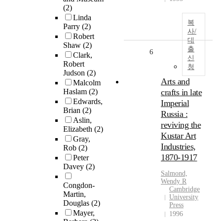
(2)
Linda
복
Parry
(2)
사/
Robert
대
Shaw
(2)
출
6
Clark,
신
Robert
청
Judson
(2)
Arts and
Malcolm
Haslam
(2)
crafts in late
Edwards,
Imperial
Brian
(2)
Russia :
Aslin,
reviving the
Elizabeth
(2)
Kustar Art
Gray,
Industries,
Rob
(2)
1870-1917
Peter
Davey
(2)
Salmond,
Wendy R
Congdon-
Cambridge
Martin,
University
Douglas
(2)
Press
Mayer,
1996