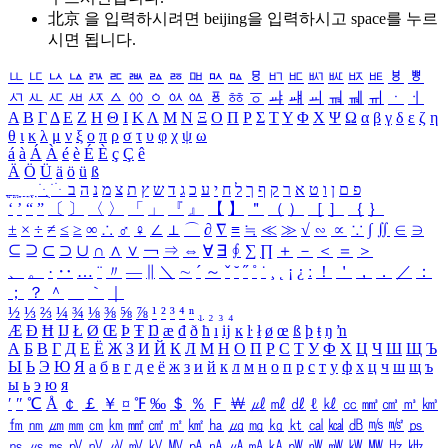
北京 을 입력하시려면
beijing
을 입력하시고 space를 누르
시면 됩니다.
ㅥ
ㅦ
ㅧ
ㅨ
ㅩ
ㅪ
ㅫ
ㅬ
ㅭ
ㅮ
ㅯ
ㅰ
ㅱ
ㅲ
ㅳ
ㅴ
ㅵ
ㅶ
ㅷ
ㅸ
ㅹ
ㅺ
ㅻ
ㅼ
ㅽ
ㅾ
ㅿ
ㆀ
ㆁ
ㆂ
ㆃ
ㆄ
ㆅ
ㆆ
ㆇ
ㆈ
ㆉ
ㆊ
ㆋ
ㆌ
ㆍ
ㆎ
Α
Β
Γ
Δ
Ε
Ζ
Η
Θ
Ι
Κ
Λ
Μ
Ν
Ξ
Ο
Π
Ρ
Σ
Τ
Υ
Φ
Χ
Ψ
Ω
α
β
γ
δ
ε
ζ
η
θ
ι
κ
λ
μ
ν
ξ
ο
π
ρ
σ
τ
υ
φ
χ
ψ
ω
á
à
Á
À
é
è
É
È
ç
Ç
ê
Ä
Ö
Ü
ä
ö
ü
ß
ְ
ֳ
ֲ
ֱ
ָ
ַ
ֵ
ֶ
ִ
ֹ
ּ
ֻ
ׂ
ׁ
ּ
ב
ה
נ
מ
צ
ת
ץ
ש
ד
ג
כ
ע
י
ח
ל
ך
ף
ק
ר
א
ט
ו
ן
ם
פ
‘
’
“
”
〔
〕
〈
〉
「
」
『
』
【
】
＂
（
）
［
］
｛
｝
±
×
÷
≠
≤
≥
∞
∴
♂
♀
∠
⊥
⌒
∂
∇
≡
≒
≪
≫
√
∽
∝
∵
∫
∬
∈
∋
⊆
⊇
⊂
⊃
∪
∩
∧
∨
￢
⇒
⇔
∀
∃
∮
∑
∏
＋
－
＜
＝
＞
、
。
·
‥
…
¨
〃
―
∥
＼
∼
´
～
ˇ
˘
˝
˚
˙
¸
˛
¡
¿
ː
！
＇
，
．
／
：
；
？
＾
＿
｀
｜
½
⅓
⅔
¼
¾
⅛
⅜
⅝
⅞
¹
²
³
⁴
ⁿ
₁
₂
₃
₄
Æ
Ð
Ħ
Ĳ
Ł
Ø
Œ
Þ
Ŧ
Ŋ
æ
đ
ð
ħ
ı
ĳ
ĸ
ŀ
ł
ø
œ
ß
þ
ŧ
ŋ
ŉ
А
Б
В
Г
Д
Е
Ё
Ж
З
И
Й
К
Л
М
Н
О
П
Р
С
Т
У
Ф
Х
Ц
Ч
Ш
Щ
Ъ
Ы
Ь
Э
Ю
Я
а
б
в
г
д
е
ё
ж
з
и
й
к
л
м
н
о
п
р
с
т
у
ф
х
ц
ч
ш
щ
ъ
ы
ь
э
ю
я
′
″
℃
Å
￠
￡
￥
¤
℉
‰
＄
％
Ｆ
￦
㎕
㎖
㎗
ℓ
㎘
㏄
㎣
㎤
㎥
㎦
㎙
㎚
㎛
㎜
㎝
㎞
㎟
㎠
㎡
㎢
㏊
㎍
㎎
㎏
㏏
㎈
㎉
㏈
㎧
㎨
㎰
㎱
㎲
㎳
㎴
㎵
㎶
㎷
㎸
㎹
㎀
㎁
㎂
㎃
㎄
㎺
㎻
㎽
㎾
㎿
㎐
㎑