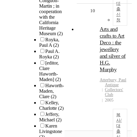
Congdon-
대
Martin ; in
출
10
cooperation
신
with the
청
California
Heritage
Arts and
Museum
(2)
crafts to Art
Royka,
Deco : the
Paul A
(2)
jewellery
Paul A.
and silver of
Royka
(2)
H.G.
[editor,
Clare
Murphy
Haworth-
Maden]
(2)
Atterbury, Paul
Antique
Haworth-
Collectors'
Maden,
Club
Clare
(2)
2005
Kelley,
Charlotte
(2)
Jeffery,
복
Michael
(2)
사/
Karen
대
Livingstone
출
(2)
신