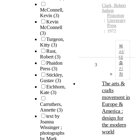
Clark, Robert
McConnell,
Judson
Kevin
(3)
Princeton
University
Kevin
Press
McConnell
1972
(3)
Turgeon,
Kitty
(3)
복
Rust,
사/
Robert
(3)
대
Phaidon
출
3
Press
(3)
신
청
Stickley,
Gustav
(3)
The arts &
Eichhorn,
crafts
Kate
(3)
movement in
Europe &
Carruthers,
Annette
(3)
America :
text by
design for
Joanna
the modern
Wissinger ;
world
photographs
by Mark