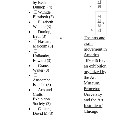
신
by Beth
청
Dunlop]
(4)
Wilhide,
목
Elizabeth
(3)
차
Elizabeth
보
Wilhide
(3)
기
Dunlop,
Beth
(3)
The arts and
Haslam,
crafts
Malcolm
(3)
movement in
America
Hollamby,
1876-1916 :
Edward
(3)
Crane,
an exhibition
Walter
(3)
organized by
the Art
Anscombe,
Museum,
Isabelle
(3)
Princeton
Arts and
University
Crafts
Exhibition
and the Art
Society
(3)
Instutite of
Cathers,
Chicago
David M
(3)