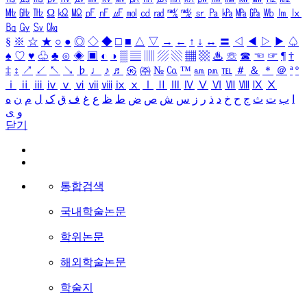
㎒
㎓
㎔
Ω
㏀
㏁
㎊
㎋
㎌
㏖
㏅
㎭
㎮
㎯
㏛
㎩
㎪
㎫
㎬
㏝
㏐
㏓
㏃
㏉
㏜
㏆
§
※
☆
★
○
●
◎
◇
◆
□
■
△
▽
→
←
↑
↓
↔
〓
◁
◀
▷
▶
♤
♠
♡
♥
♧
♣
⊙
◈
▣
◐
◑
▒
▤
▥
▨
▧
▦
▩
♨
☏
☎
☜
☞
¶
†
‡
↕
↗
↙
↖
↘
♭
♩
♪
♬
㉿
㈜
№
㏇
™
㏂
㏘
℡
＃
＆
＊
＠
ª
º
ⅰ
ⅱ
ⅲ
ⅳ
ⅴ
ⅵ
ⅶ
ⅷ
ⅸ
ⅹ
Ⅰ
Ⅱ
Ⅲ
Ⅳ
Ⅴ
Ⅵ
Ⅶ
Ⅷ
Ⅸ
Ⅹ
ا
ب
ت
ث
ج
ح
خ
د
ذ
ر
ز
س
ش
ص
ض
ط
ظ
ع
غ
ف
ق
ک
ل
م
ن
ه
و
ی
닫기
통합검색
국내학술논문
학위논문
해외학술논문
학술지