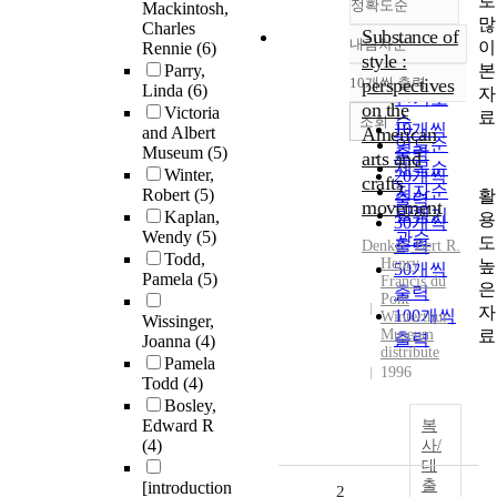
로
정확도순
Mackintosh,
많
Charles
Substance of
내림차순
이
Rennie
(6)
정확도
style :
본
Parry,
순
10개씩 출력
perspectives
Linda
(6)
내림차순
자
인기도
on the
Victoria
료
순
조회
10개씩
and Albert
American
연도순
Museum
(5)
출력
arts and
제목순
Winter,
20개씩
crafts
저자순
Robert
(5)
활
출력
movement
발행기
Kaplan,
용
30개씩
Wendy
(5)
관순
도
출력
Denker, Bert R.
Todd,
Henry
높
50개씩
Pamela
(5)
Francis du
은
출력
Pont
자
100개씩
Winterthur
Wissinger,
료
Museum
출력
Joanna
(4)
distribute
Pamela
1996
Todd
(4)
Bosley,
Edward R
복
(4)
사/
대
출
[introduction
2