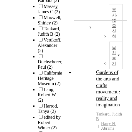
Barbara
(2)
Massey,
복
James C
(2)
사/
Maxwell,
대
Shirley
(2)
출
7
Tankard,
신
Judith B
(2)
청
Vertikoff,
Alexander
목
(2)
차
보
Duchscherer,
기
Paul
(2)
Gardens of
California
Heritage
the arts and
Museum
(2)
crafts
Lang,
movement :
Robert W.
reality and
(2)
imagination
Harrod,
Tanya
(2)
Tankard, Judith
edited by
B
Robert
Harry N.
Winter
(2)
Abrams