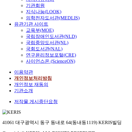
기관회원
지식나눔(LOOK)
의학전자도서관(MEDLIS)
유관기관 사이트
교육부(MOE)
국립장애인도서관(NLD)
국립중앙도서관(NL)
국회도서관(NAL)
연구윤리정보포털(CRE)
사이언스온 (ScienceON)
이용약관
개인정보처리방침
개인정보 재동의
기관소개
저작물 게시중단요청
41061 대구광역시 동구 동내로 64(동내동1119) KERIS빌딩