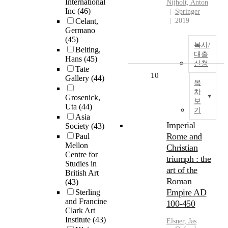
International
Nijholt, Anton
Inc
(46)
Springer
Celant,
2019
Germano
(45)
복사/
Belting,
대출
Hans
(45)
신청
Tate
10
Gallery
(44)
목
차
Grosenick,
보
Uta
(44)
기
Asia
Imperial
Society
(43)
Rome and
Paul
Mellon
Christian
Centre for
triumph : the
Studies in
art of the
British Art
Roman
(43)
Empire AD
Sterling
and Francine
100-450
Clark Art
Institute
(43)
Elsner, Jas