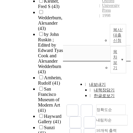
Kleiner,
Oxford
University
Fred S
(43)
Press
1998
Wedderburn,
Alexander
(43)
복사/
by John
대출
Ruskin ;
신청
Edited by
Edward Tyas
목
Cook and
차
Alexander
보
Wedderburn
기
(43)
Arnheim,
Rudolf
(41)
내보내기
San
내책장담기
Francisco
한글로보기
Museum of
Modern Art
정확도순
(41)
Hayward
내림차순
Gallery
(41)
정확도
Sunzi
순
10개씩 출력
내림차순
(41)