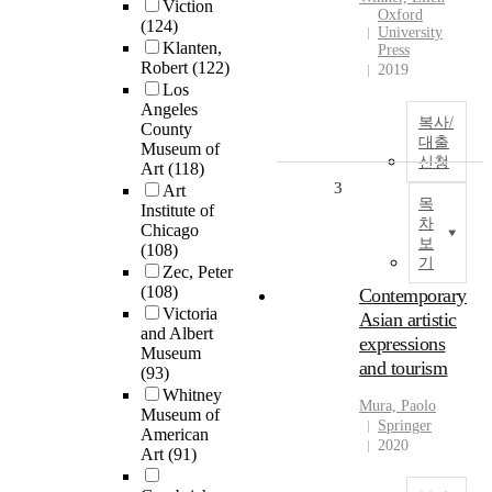
Viction
Oxford
(124)
University
Klanten,
Press
Robert
(122)
2019
Los
Angeles
복사/
County
대출
Museum of
신청
Art
(118)
3
Art
목
Institute of
차
Chicago
보
(108)
기
Zec, Peter
(108)
Contemporary
Victoria
Asian artistic
and Albert
expressions
Museum
and tourism
(93)
Whitney
Mura, Paolo
Museum of
Springer
American
2020
Art
(91)