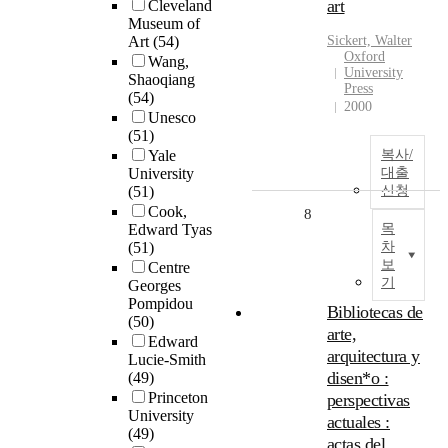
art
Cleveland
Museum of
Art
(54)
Sickert, Walter
Oxford
Wang,
University
Shaoqiang
Press
(54)
2000
Unesco
(51)
Yale
복사/
University
대출
(51)
신청
Cook,
8
Edward Tyas
목
(51)
차
보
Centre
기
Georges
Pompidou
Bibliotecas de
(50)
arte,
Edward
arquitectura y
Lucie-Smith
disen*o :
(49)
Princeton
perspectivas
University
actuales :
(49)
actas del