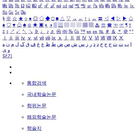
㎒
㎓
㎔
Ω
㏀
㏁
㎊
㎋
㎌
㏖
㏅
㎭
㎮
㎯
㏛
㎩
㎪
㎫
㎬
㏝
㏐
㏓
㏃
㏉
㏜
㏆
§
※
☆
★
○
●
◎
◇
◆
□
■
△
▽
→
←
↑
↓
↔
〓
◁
◀
▷
▶
♤
♠
♡
♥
♧
♣
⊙
◈
▣
◐
◑
▒
▤
▥
▨
▧
▦
▩
♨
☏
☎
☜
☞
¶
†
‡
↕
↗
↙
↖
↘
♭
♩
♪
♬
㉿
㈜
№
㏇
™
㏂
㏘
℡
＃
＆
＊
＠
ª
º
ⅰ
ⅱ
ⅲ
ⅳ
ⅴ
ⅵ
ⅶ
ⅷ
ⅸ
ⅹ
Ⅰ
Ⅱ
Ⅲ
Ⅳ
Ⅴ
Ⅵ
Ⅶ
Ⅷ
Ⅸ
Ⅹ
ا
ب
ت
ث
ج
ح
خ
د
ذ
ر
ز
س
ش
ص
ض
ط
ظ
ع
غ
ف
ق
ک
ل
م
ن
ه
و
ی
닫기
통합검색
국내학술논문
학위논문
해외학술논문
학술지