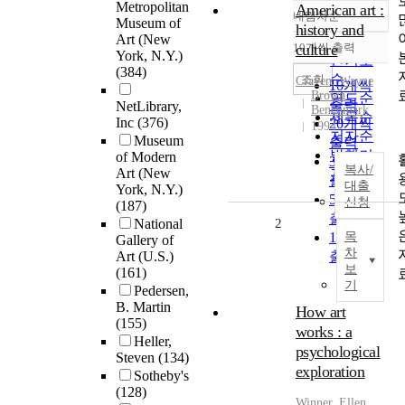
Metropolitan
American art :
내림차순
정확도
Museum of
history and
Art (New
순
10개씩 출력
culture
내림차순
York, N.Y.)
인기도
(384)
순
조회
Craven, Wayne
10개씩
Brown
연도순
출력
NetLibrary,
Benchmark
제목순
Inc
(376)
20개씩
1994
저자순
Museum
출력
발행기
of Modern
30개씩
복사/
Art (New
관순
출력
대출
York, N.Y.)
50개씩
신청
(187)
출력
National
2
100개씩
목
Gallery of
차
Art (U.S.)
출력
보
(161)
기
Pedersen,
B. Martin
How art
(155)
works : a
Heller,
psychological
Steven
(134)
exploration
Sotheby's
(128)
Winner, Ellen