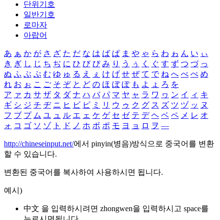
단위기호
일반기호
로마자
아랍어
あ
ぁ
か
が
さ
ざ
た
だ
な
は
ば
ぱ
ま
や
ゃ
ら
わ
ゎ
ん
い
ぃ
き
ぎ
し
じ
ち
ぢ
に
ひ
び
ぴ
み
り
う
ぅ
く
ぐ
す
ず
つ
づ
っ
ぬ
ふ
ぶ
ぷ
む
ゆ
ゅ
る
え
ぇ
け
げ
せ
ぜ
て
で
ね
へ
べ
ぺ
め
れ
お
ぉ
こ
ご
そ
ぞ
と
ど
の
ほ
ぼ
ぽ
も
よ
ょ
ろ
を
ア
ァ
カ
サ
ザ
タ
ダ
ナ
ハ
バ
パ
マ
ヤ
ャ
ラ
ワ
ヮ
ン
イ
ィ
キ
ギ
シ
ジ
チ
ヂ
ニ
ヒ
ビ
ピ
ミ
リ
ウ
ゥ
ク
グ
ス
ズ
ツ
ヅ
ッ
ヌ
フ
ブ
プ
ム
ユ
ュ
ル
エ
ェ
ケ
ゲ
セ
ゼ
テ
デ
ヘ
ベ
ペ
メ
レ
オ
ォ
コ
ゴ
ソ
ゾ
ト
ド
ノ
ホ
ボ
ポ
モ
ヨ
ョ
ロ
ヲ
―
http://chineseinput.net/
에서 pinyin(병음)방식으로 중국어를 변환
할 수 있습니다.
변환된 중국어를 복사하여 사용하시면 됩니다.
예시)
中文 을 입력하시려면
zhongwen
을 입력하시고 space를
누르시면됩니다.