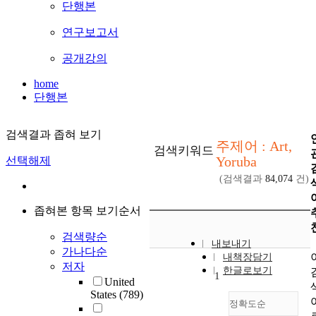
단행본
연구보고서
공개강의
home
단행본
검색결과 좁혀 보기
주제어 : Art,
검색키워드
Yoruba
선택해제
(검색결과
84,074
건)
좁혀본 항목 보기순서
검색량순
내보내기
가나다순
내책장담기
저자
한글로보기
1
United
States
(789)
정확도순