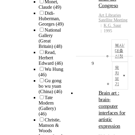
Monet,
Congreso
Claude
(49)
Didi-
Art Libraries
Huberman,
Satellite Meeting
Georges
(49)
K.G. Saur
National
1995
Gallery
(Great
복사/
Britain)
(48)
대출
Read,
신청
Herbert
Edward
(46)
9
목
Wu Hung
차
(46)
보
Gu gong
기
bo wu yuan
(China)
(46)
Brain art :
Tate
brain-
Modern
computer
(Gallery)
interfaces for
(46)
artistic
Christie,
Manson &
expression
Woods