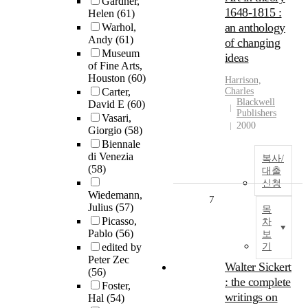
Gardner,
1648-1815 :
Helen
(61)
an anthology
Warhol,
Andy
(61)
of changing
Museum
ideas
of Fine Arts,
Houston
(60)
Harrison,
Carter,
Charles
Blackwell
David E
(60)
Publishers
Vasari,
2000
Giorgio
(58)
Biennale
di Venezia
복사/
(58)
대출
신청
Wiedemann,
7
Julius
(57)
목
Picasso,
차
Pablo
(56)
보
edited by
기
Peter Zec
Walter Sickert
(56)
: the complete
Foster,
writings on
Hal
(54)