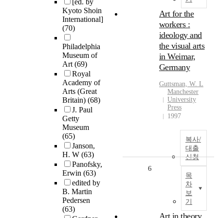
[ed. by
Kyoto Shoin
Art for the
International]
workers :
(70)
ideology and
the visual arts
Philadelphia
Museum of
in Weimar,
Art
(69)
Germany
Royal
Academy of
Guttsman, W. L
Arts (Great
Manchester
Britain)
(68)
University
Press
J. Paul
1997
Getty
Museum
(65)
복사/
Janson,
대출
H. W
(63)
신청
Panofsky,
6
Erwin
(63)
목
edited by
차
B. Martin
보
Pedersen
기
(63)
Art in theory