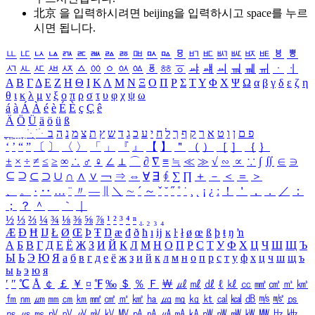
北京 을 입력하시려면
beijing
을 입력하시고 space를 누르
시면 됩니다.
ㅥ
ㅦ
ㅧ
ㅨ
ㅩ
ㅪ
ㅫ
ㅬ
ㅭ
ㅮ
ㅯ
ㅰ
ㅱ
ㅲ
ㅳ
ㅴ
ㅵ
ㅶ
ㅷ
ㅸ
ㅹ
ㅺ
ㅻ
ㅼ
ㅽ
ㅾ
ㅿ
ㆀ
ㆁ
ㆂ
ㆃ
ㆄ
ㆅ
ㆆ
ㆇ
ㆈ
ㆉ
ㆊ
ㆋ
ㆌ
ㆍ
ㆎ
Α
Β
Γ
Δ
Ε
Ζ
Η
Θ
Ι
Κ
Λ
Μ
Ν
Ξ
Ο
Π
Ρ
Σ
Τ
Υ
Φ
Χ
Ψ
Ω
α
β
γ
δ
ε
ζ
η
θ
ι
κ
λ
μ
ν
ξ
ο
π
ρ
σ
τ
υ
φ
χ
ψ
ω
á
à
Á
À
é
è
É
È
ç
Ç
ê
Ä
Ö
Ü
ä
ö
ü
ß
ְ
ֳ
ֲ
ֱ
ָ
ַ
ֵ
ֶ
ִ
ֹ
ּ
ֻ
ׂ
ׁ
ּ
ב
ה
נ
מ
צ
ת
ץ
ש
ד
ג
כ
ע
י
ח
ל
ך
ף
ק
ר
א
ט
ו
ן
ם
פ
‘
’
“
”
〔
〕
〈
〉
「
」
『
』
【
】
＂
（
）
［
］
｛
｝
±
×
÷
≠
≤
≥
∞
∴
♂
♀
∠
⊥
⌒
∂
∇
≡
≒
≪
≫
√
∽
∝
∵
∫
∬
∈
∋
⊆
⊇
⊂
⊃
∪
∩
∧
∨
￢
⇒
⇔
∀
∃
∮
∑
∏
＋
－
＜
＝
＞
、
。
·
‥
…
¨
〃
―
∥
＼
∼
´
～
ˇ
˘
˝
˚
˙
¸
˛
¡
¿
ː
！
＇
，
．
／
：
；
？
＾
＿
｀
｜
½
⅓
⅔
¼
¾
⅛
⅜
⅝
⅞
¹
²
³
⁴
ⁿ
₁
₂
₃
₄
Æ
Ð
Ħ
Ĳ
Ł
Ø
Œ
Þ
Ŧ
Ŋ
æ
đ
ð
ħ
ı
ĳ
ĸ
ŀ
ł
ø
œ
ß
þ
ŧ
ŋ
ŉ
А
Б
В
Г
Д
Е
Ё
Ж
З
И
Й
К
Л
М
Н
О
П
Р
С
Т
У
Ф
Х
Ц
Ч
Ш
Щ
Ъ
Ы
Ь
Э
Ю
Я
а
б
в
г
д
е
ё
ж
з
и
й
к
л
м
н
о
п
р
с
т
у
ф
х
ц
ч
ш
щ
ъ
ы
ь
э
ю
я
′
″
℃
Å
￠
￡
￥
¤
℉
‰
＄
％
Ｆ
￦
㎕
㎖
㎗
ℓ
㎘
㏄
㎣
㎤
㎥
㎦
㎙
㎚
㎛
㎜
㎝
㎞
㎟
㎠
㎡
㎢
㏊
㎍
㎎
㎏
㏏
㎈
㎉
㏈
㎧
㎨
㎰
㎱
㎲
㎳
㎴
㎵
㎶
㎷
㎸
㎹
㎀
㎁
㎂
㎃
㎄
㎺
㎻
㎽
㎾
㎿
㎐
㎑