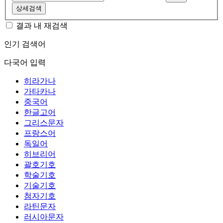
상세검색
결과 내 재검색
인기 검색어
다국어 입력
히라가나
가타카나
중국어
한글고어
그리스문자
프랑스어
독일어
히브리어
괄호기호
학술기호
기술기호
첨자기호
라틴문자
러시아문자