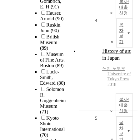
Gombrich,
복사/
E. H
(91)
대출
Hauser,
신청
Arnold
(90)
4
Ruskin,
목
John
(90)
차
보
British
기
Museum
(89)
History of art
Museum
in Japan
of Fine Arts,
Boston
(89)
쓰지 노부오
Lucie-
University of
Smith,
Tokyo Press
Edward
(80)
2018
Solomon
R.
복사/
Guggenheim
대출
Museum
신청
(71)
Kyoto
5
목
Shoin
차
International
보
(70)
기