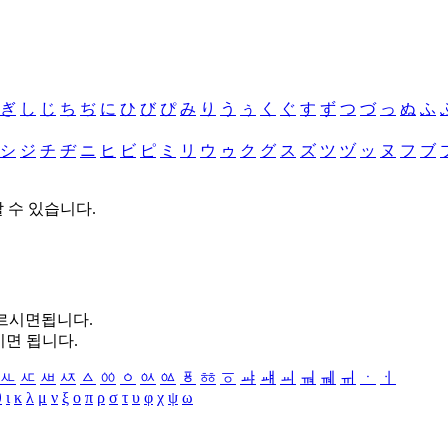
ぎ
し
じ
ち
ぢ
に
ひ
び
ぴ
み
り
う
ぅ
く
ぐ
す
ず
つ
づ
っ
ぬ
ふ
シ
ジ
チ
ヂ
ニ
ヒ
ビ
ピ
ミ
リ
ウ
ゥ
ク
グ
ス
ズ
ツ
ヅ
ッ
ヌ
フ
ブ
할 수 있습니다.
누르시면됩니다.
시면 됩니다.
ㅻ
ㅼ
ㅽ
ㅾ
ㅿ
ㆀ
ㆁ
ㆂ
ㆃ
ㆄ
ㆅ
ㆆ
ㆇ
ㆈ
ㆉ
ㆊ
ㆋ
ㆌ
ㆍ
ㆎ
θ
ι
κ
λ
μ
ν
ξ
ο
π
ρ
σ
τ
υ
φ
χ
ψ
ω