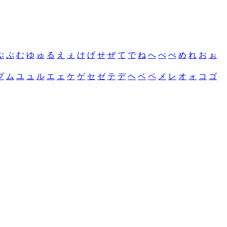
ぶ
ぷ
む
ゆ
ゅ
る
え
ぇ
け
げ
せ
ぜ
て
で
ね
へ
べ
ぺ
め
れ
お
ぉ
プ
ム
ユ
ュ
ル
エ
ェ
ケ
ゲ
セ
ゼ
テ
デ
ヘ
ベ
ペ
メ
レ
オ
ォ
コ
ゴ