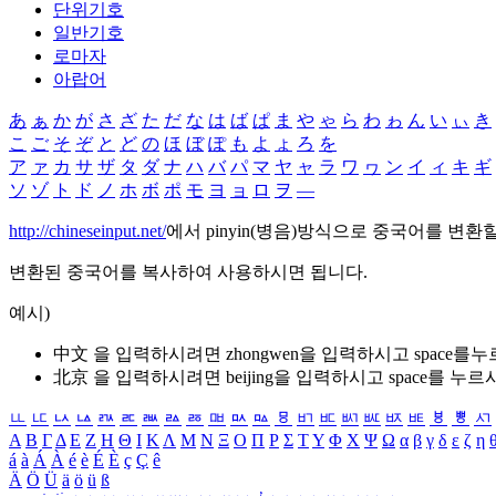
단위기호
일반기호
로마자
아랍어
あ
ぁ
か
が
さ
ざ
た
だ
な
は
ば
ぱ
ま
や
ゃ
ら
わ
ゎ
ん
い
ぃ
き
こ
ご
そ
ぞ
と
ど
の
ほ
ぼ
ぽ
も
よ
ょ
ろ
を
ア
ァ
カ
サ
ザ
タ
ダ
ナ
ハ
バ
パ
マ
ヤ
ャ
ラ
ワ
ヮ
ン
イ
ィ
キ
ギ
ソ
ゾ
ト
ド
ノ
ホ
ボ
ポ
モ
ヨ
ョ
ロ
ヲ
―
http://chineseinput.net/
에서 pinyin(병음)방식으로 중국어를 변환
변환된 중국어를 복사하여 사용하시면 됩니다.
예시)
中文 을 입력하시려면
zhongwen
을 입력하시고 space를
北京 을 입력하시려면
beijing
을 입력하시고 space를 누르
ㅥ
ㅦ
ㅧ
ㅨ
ㅩ
ㅪ
ㅫ
ㅬ
ㅭ
ㅮ
ㅯ
ㅰ
ㅱ
ㅲ
ㅳ
ㅴ
ㅵ
ㅶ
ㅷ
ㅸ
ㅹ
ㅺ
Α
Β
Γ
Δ
Ε
Ζ
Η
Θ
Ι
Κ
Λ
Μ
Ν
Ξ
Ο
Π
Ρ
Σ
Τ
Υ
Φ
Χ
Ψ
Ω
α
β
γ
δ
ε
ζ
η
á
à
Á
À
é
è
É
È
ç
Ç
ê
Ä
Ö
Ü
ä
ö
ü
ß