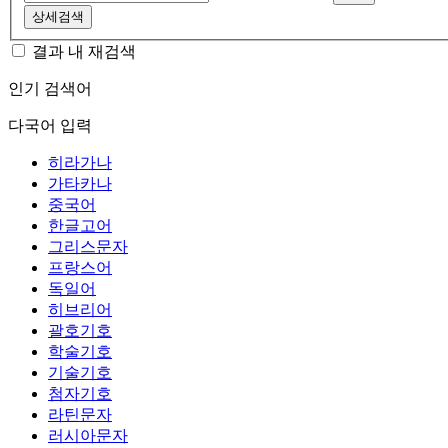
상세검색
결과 내 재검색
인기 검색어
다국어 입력
히라가나
가타카나
중국어
한글고어
그리스문자
프랑스어
독일어
히브리어
괄호기호
학술기호
기술기호
첨자기호
라틴문자
러시아문자