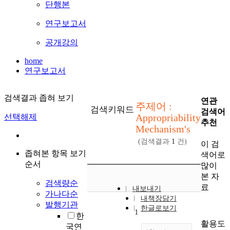
단행본
연구보고서
공개강의
home
연구보고서
검색결과 좁혀 보기
연관
주제어 :
검색키워드
검색어
Appropriability
선택해제
추천
Mechanism's
(검색결과
1
건)
이 검
좁혀본 항목 보기
색어로
순서
많이
본 자
검색량순
료
내보내기
가나다순
내책장담기
발행기관
한글로보기
1
한
활용도
국연