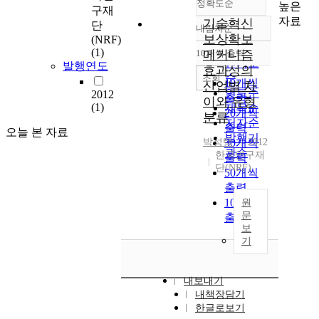
정확도순
높은
구재
자료
기술혁신
단
내림차순
정확도
보상확보
(NRF)
순
(1)
10개씩 출력
메커니즘
내림차순
인기도
발행연도
효과성의
순
조회
10개씩
산업별 차
연도순
2012
출력
이와 유형
(1)
제목순
20개씩
분류
저자순
출력
오늘 본 자료
발행기
박성택
30개씩
2012
관순
한국연구재
출력
단(NRF)
50개씩
출력
100개씩
원
문
출력
보
기
내보내기
내책장담기
한글로보기