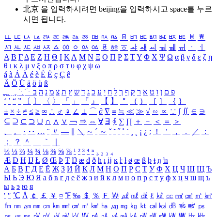
北京 을 입력하시려면
beijing
을 입력하시고 space를 누르
시면 됩니다.
ㅥ
ㅦ
ㅧ
ㅨ
ㅩ
ㅪ
ㅫ
ㅬ
ㅭ
ㅮ
ㅯ
ㅰ
ㅱ
ㅲ
ㅳ
ㅴ
ㅵ
ㅶ
ㅷ
ㅸ
ㅹ
ㅺ
ㅻ
ㅼ
ㅽ
ㅾ
ㅿ
ㆀ
ㆁ
ㆂ
ㆃ
ㆄ
ㆅ
ㆆ
ㆇ
ㆈ
ㆉ
ㆊ
ㆋ
ㆌ
ㆍ
ㆎ
Α
Β
Γ
Δ
Ε
Ζ
Η
Θ
Ι
Κ
Λ
Μ
Ν
Ξ
Ο
Π
Ρ
Σ
Τ
Υ
Φ
Χ
Ψ
Ω
α
β
γ
δ
ε
ζ
η
θ
ι
κ
λ
μ
ν
ξ
ο
π
ρ
σ
τ
υ
φ
χ
ψ
ω
á
à
Á
À
é
è
É
È
ç
Ç
ê
Ä
Ö
Ü
ä
ö
ü
ß
ְ
ֳ
ֲ
ֱ
ָ
ַ
ֵ
ֶ
ִ
ֹ
ּ
ֻ
ׂ
ׁ
ּ
ב
ה
נ
מ
צ
ת
ץ
ש
ד
ג
כ
ע
י
ח
ל
ך
ף
ק
ר
א
ט
ו
ן
ם
פ
‘
’
“
”
〔
〕
〈
〉
「
」
『
』
【
】
＂
（
）
［
］
｛
｝
±
×
÷
≠
≤
≥
∞
∴
♂
♀
∠
⊥
⌒
∂
∇
≡
≒
≪
≫
√
∽
∝
∵
∫
∬
∈
∋
⊆
⊇
⊂
⊃
∪
∩
∧
∨
￢
⇒
⇔
∀
∃
∮
∑
∏
＋
－
＜
＝
＞
、
。
·
‥
…
¨
〃
―
∥
＼
∼
´
～
ˇ
˘
˝
˚
˙
¸
˛
¡
¿
ː
！
＇
，
．
／
：
；
？
＾
＿
｀
｜
½
⅓
⅔
¼
¾
⅛
⅜
⅝
⅞
¹
²
³
⁴
ⁿ
₁
₂
₃
₄
Æ
Ð
Ħ
Ĳ
Ł
Ø
Œ
Þ
Ŧ
Ŋ
æ
đ
ð
ħ
ı
ĳ
ĸ
ŀ
ł
ø
œ
ß
þ
ŧ
ŋ
ŉ
А
Б
В
Г
Д
Е
Ё
Ж
З
И
Й
К
Л
М
Н
О
П
Р
С
Т
У
Ф
Х
Ц
Ч
Ш
Щ
Ъ
Ы
Ь
Э
Ю
Я
а
б
в
г
д
е
ё
ж
з
и
й
к
л
м
н
о
п
р
с
т
у
ф
х
ц
ч
ш
щ
ъ
ы
ь
э
ю
я
′
″
℃
Å
￠
￡
￥
¤
℉
‰
＄
％
Ｆ
￦
㎕
㎖
㎗
ℓ
㎘
㏄
㎣
㎤
㎥
㎦
㎙
㎚
㎛
㎜
㎝
㎞
㎟
㎠
㎡
㎢
㏊
㎍
㎎
㎏
㏏
㎈
㎉
㏈
㎧
㎨
㎰
㎱
㎲
㎳
㎴
㎵
㎶
㎷
㎸
㎹
㎀
㎁
㎂
㎃
㎄
㎺
㎻
㎽
㎾
㎿
㎐
㎑