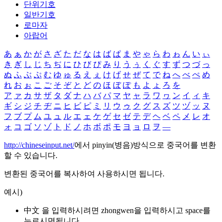
단위기호
일반기호
로마자
아랍어
あ
ぁ
か
が
さ
ざ
た
だ
な
は
ば
ぱ
ま
や
ゃ
ら
わ
ゎ
ん
い
ぃ
き
ぎ
し
じ
ち
ぢ
に
ひ
び
ぴ
み
り
う
ぅ
く
ぐ
す
ず
つ
づ
っ
ぬ
ふ
ぶ
ぷ
む
ゆ
ゅ
る
え
ぇ
け
げ
せ
ぜ
て
で
ね
へ
べ
ぺ
め
れ
お
ぉ
こ
ご
そ
ぞ
と
ど
の
ほ
ぼ
ぽ
も
よ
ょ
ろ
を
ア
ァ
カ
サ
ザ
タ
ダ
ナ
ハ
バ
パ
マ
ヤ
ャ
ラ
ワ
ヮ
ン
イ
ィ
キ
ギ
シ
ジ
チ
ヂ
ニ
ヒ
ビ
ピ
ミ
リ
ウ
ゥ
ク
グ
ス
ズ
ツ
ヅ
ッ
ヌ
フ
ブ
プ
ム
ユ
ュ
ル
エ
ェ
ケ
ゲ
セ
ゼ
テ
デ
ヘ
ベ
ペ
メ
レ
オ
ォ
コ
ゴ
ソ
ゾ
ト
ド
ノ
ホ
ボ
ポ
モ
ヨ
ョ
ロ
ヲ
―
http://chineseinput.net/
에서 pinyin(병음)방식으로 중국어를 변환
할 수 있습니다.
변환된 중국어를 복사하여 사용하시면 됩니다.
예시)
中文 을 입력하시려면
zhongwen
을 입력하시고 space를
누르시면됩니다.