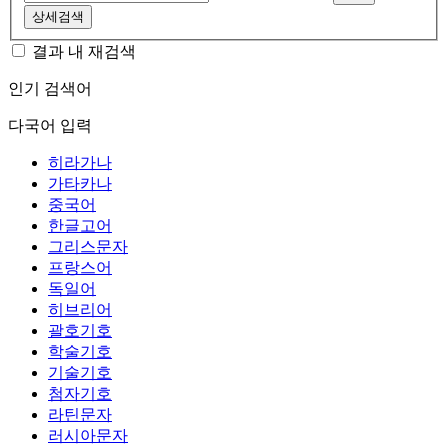
상세검색
결과 내 재검색
인기 검색어
다국어 입력
히라가나
가타카나
중국어
한글고어
그리스문자
프랑스어
독일어
히브리어
괄호기호
학술기호
기술기호
첨자기호
라틴문자
러시아문자