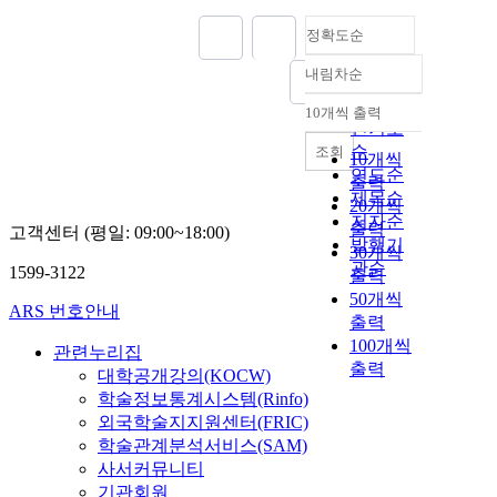
정확도순
내림차순
정확도
순
10개씩 출력
내림차순
인기도
순
조회
10개씩
연도순
출력
제목순
20개씩
저자순
출력
고객센터 (평일: 09:00~18:00)
발행기
30개씩
관순
1599-3122
출력
50개씩
ARS 번호안내
출력
100개씩
관련누리집
출력
대학공개강의(KOCW)
학술정보통계시스템(Rinfo)
외국학술지지원센터(FRIC)
학술관계분석서비스(SAM)
사서커뮤니티
기관회원