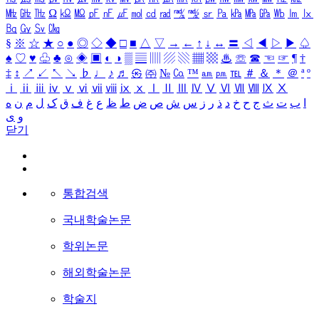
㎒
㎓
㎔
Ω
㏀
㏁
㎊
㎋
㎌
㏖
㏅
㎭
㎮
㎯
㏛
㎩
㎪
㎫
㎬
㏝
㏐
㏓
㏃
㏉
㏜
㏆
§
※
☆
★
○
●
◎
◇
◆
□
■
△
▽
→
←
↑
↓
↔
〓
◁
◀
▷
▶
♤
♠
♡
♥
♧
♣
⊙
◈
▣
◐
◑
▒
▤
▥
▨
▧
▦
▩
♨
☏
☎
☜
☞
¶
†
‡
↕
↗
↙
↖
↘
♭
♩
♪
♬
㉿
㈜
№
㏇
™
㏂
㏘
℡
＃
＆
＊
＠
ª
º
ⅰ
ⅱ
ⅲ
ⅳ
ⅴ
ⅵ
ⅶ
ⅷ
ⅸ
ⅹ
Ⅰ
Ⅱ
Ⅲ
Ⅳ
Ⅴ
Ⅵ
Ⅶ
Ⅷ
Ⅸ
Ⅹ
ا
ب
ت
ث
ج
ح
خ
د
ذ
ر
ز
س
ش
ص
ض
ط
ظ
ع
غ
ف
ق
ک
ل
م
ن
ه
و
ی
닫기
통합검색
국내학술논문
학위논문
해외학술논문
학술지