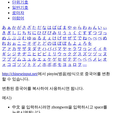
단위기호
일반기호
로마자
아랍어
あ
ぁ
か
が
さ
ざ
た
だ
な
は
ば
ぱ
ま
や
ゃ
ら
わ
ゎ
ん
い
ぃ
き
ぎ
し
じ
ち
ぢ
に
ひ
び
ぴ
み
り
う
ぅ
く
ぐ
す
ず
つ
づ
っ
ぬ
ふ
ぶ
ぷ
む
ゆ
ゅ
る
え
ぇ
け
げ
せ
ぜ
て
で
ね
へ
べ
ぺ
め
れ
お
ぉ
こ
ご
そ
ぞ
と
ど
の
ほ
ぼ
ぽ
も
よ
ょ
ろ
を
ア
ァ
カ
サ
ザ
タ
ダ
ナ
ハ
バ
パ
マ
ヤ
ャ
ラ
ワ
ヮ
ン
イ
ィ
キ
ギ
シ
ジ
チ
ヂ
ニ
ヒ
ビ
ピ
ミ
リ
ウ
ゥ
ク
グ
ス
ズ
ツ
ヅ
ッ
ヌ
フ
ブ
プ
ム
ユ
ュ
ル
エ
ェ
ケ
ゲ
セ
ゼ
テ
デ
ヘ
ベ
ペ
メ
レ
オ
ォ
コ
ゴ
ソ
ゾ
ト
ド
ノ
ホ
ボ
ポ
モ
ヨ
ョ
ロ
ヲ
―
http://chineseinput.net/
에서 pinyin(병음)방식으로 중국어를 변환
할 수 있습니다.
변환된 중국어를 복사하여 사용하시면 됩니다.
예시)
中文 을 입력하시려면
zhongwen
을 입력하시고 space를
누르시면됩니다.