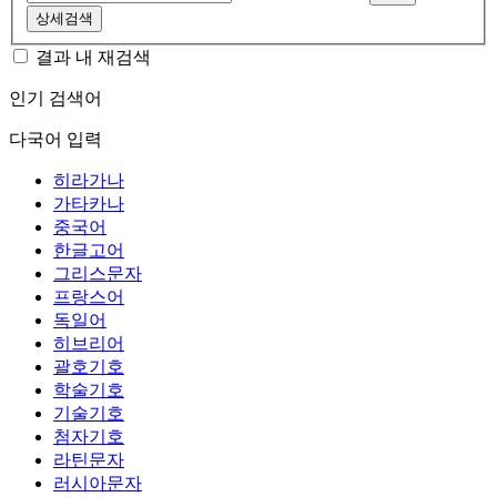
상세검색
결과 내 재검색
인기 검색어
다국어 입력
히라가나
가타카나
중국어
한글고어
그리스문자
프랑스어
독일어
히브리어
괄호기호
학술기호
기술기호
첨자기호
라틴문자
러시아문자