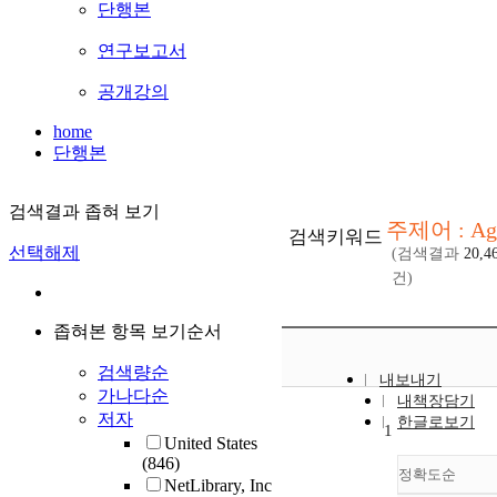
단행본
연구보고서
공개강의
home
단행본
검색결과 좁혀 보기
주제어 : Ag
검색키워드
선택해제
(검색결과
20,4
건)
좁혀본 항목 보기순서
검색량순
내보내기
가나다순
내책장담기
저자
한글로보기
1
United States
(846)
정확도순
NetLibrary, Inc