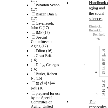
(17)
Handbook 
Wharton School
aging and
(17)
the social
Blazer, Dan G
sciences
(17)
Cavanaugh,
Binstock,
John C
(17)
Robert H
IMF
(17)
Reinhold
Special
1976
Committee on
Aging
(17)
Editor
(16)
복
사/
Great Britain
대
(16)
출
Duby, Georges
7
신
(16)
청
Butler, Robert
N.
(16)
목
보건복지부
차
[편]
(16)
보
prepared for use
기
by the Special
The
Committee on
Aging, United
economics