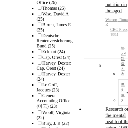
Office
(26)
nutrition in
Thomas
(25)
the aged
Wise, David A
(25)
Watson, Rona
Birren, James E
R
(25)
CRC Press
1994
Deutsche
Rentenversicherung
Bund
(25)
복
Eckhart
(24)
사/
Cap, Orest
(24)
대
Harvey, Dexter;
출
5
Cap, Orest
(24)
신
Harvey, Dexter
청
(24)
Le Goff,
목
Jacques
(23)
차
General
보
Accounting Office
기
(미국)
(23)
Research o
Woolf, Virginia
the mental
(22)
health of th
Bury, J. B
(22)
aging, 1960