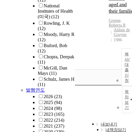
aged and
National
their famili
Institutes of Health
(미국)
(12)
Greene,
Rowling, J. K
Roberta R
(12)
Aldine de
Moody, Harry R
Gruyter
(12)
1986
Buford, Bob
(12)
복
Chopra, Deepak
사/
(11)
대
McGill, Dan
출
Mays
(11)
신
Schulz, James H
청
(11)
발행연도
목
2026
(23)
차
2025
(94)
보
기
2024
(98)
2023
(165)
2022
(214)
내보내기
2021
(237)
내책장담기
2020
(239)