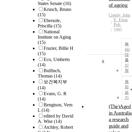
States Senate
(16)
of ageing
Krusch, Bruno
(15)
Creedy, John
E. Elgar
Ebersole,
Pub.
Priscilla
(15)
1995
National
Institute on Aging
(15)
복
Frazier, Billie H
사/
(15)
대
Eco, Umberto
출
8
(14)
신
Bulfinch,
청
Thomas
(14)
보건복지부
목
차
(14)
보
Evans, G. R
기
(14)
Bengtson, Vern
(The)Aged
L
(14)
in Australia
edited by David
a research
A. Wise
(14)
guide and
Atchley, Robert