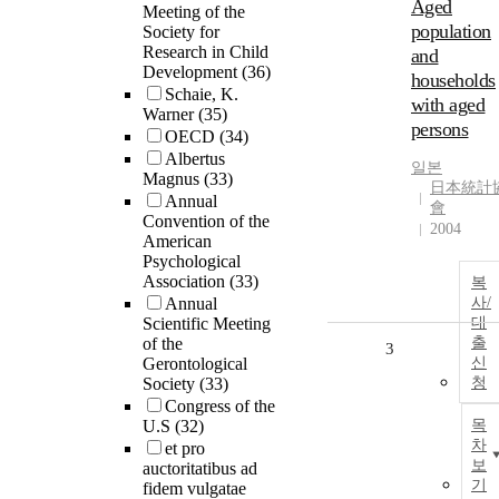
Aged
Meeting of the
population
Society for
Research in Child
and
Development
(36)
households
Schaie, K.
with aged
Warner
(35)
persons
OECD
(34)
Albertus
일본
Magnus
(33)
日本統計
Annual
會
Convention of the
2004
American
Psychological
Association
(33)
복
Annual
사/
Scientific Meeting
대
of the
출
3
Gerontological
신
Society
(33)
청
Congress of the
U.S
(32)
목
차
et pro
보
auctoritatibus ad
기
fidem vulgatae