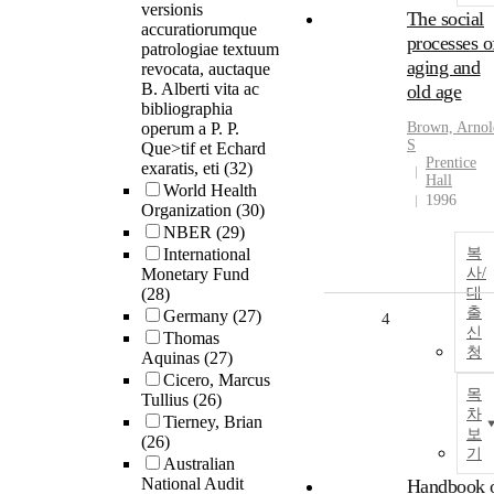
versionis
The social
accuratiorumque
processes o
patrologiae textuum
aging and
revocata, auctaque
B. Alberti vita ac
old age
bibliographia
operum a P. P.
Brown, Arnol
S
Que>tif et Echard
Prentice
exaratis, eti
(32)
Hall
World Health
1996
Organization
(30)
NBER
(29)
International
복
Monetary Fund
사/
(28)
대
출
Germany
(27)
4
신
Thomas
청
Aquinas
(27)
Cicero, Marcus
목
Tullius
(26)
차
Tierney, Brian
보
(26)
기
Australian
National Audit
Handbook 