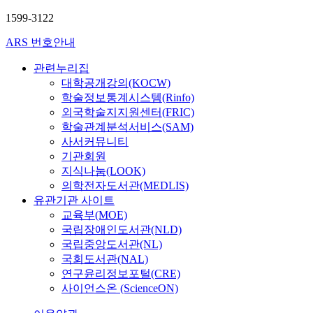
1599-3122
ARS 번호안내
관련누리집
대학공개강의(KOCW)
학술정보통계시스템(Rinfo)
외국학술지지원센터(FRIC)
학술관계분석서비스(SAM)
사서커뮤니티
기관회원
지식나눔(LOOK)
의학전자도서관(MEDLIS)
유관기관 사이트
교육부(MOE)
국립장애인도서관(NLD)
국립중앙도서관(NL)
국회도서관(NAL)
연구윤리정보포털(CRE)
사이언스온 (ScienceON)