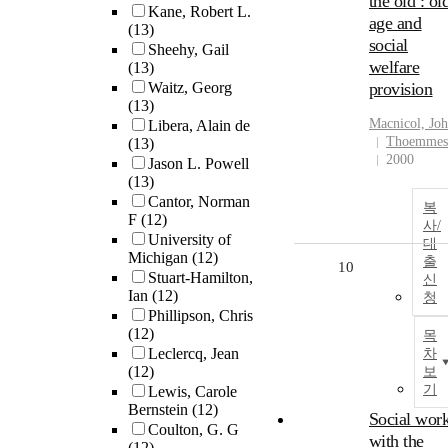
the old : ol
Kane, Robert L.
age and
(13)
social
Sheehy, Gail
welfare
(13)
Waitz, Georg
provision
(13)
Macnicol, Jo
Libera, Alain de
Thoemmes
(13)
2000
Jason L. Powell
(13)
Cantor, Norman
복
F
(12)
사/
University of
대
Michigan
(12)
출
10
Stuart-Hamilton,
신
Ian
(12)
청
Phillipson, Chris
(12)
목
Leclercq, Jean
차
(12)
보
기
Lewis, Carole
Bernstein
(12)
Social wor
Coulton, G. G
with the
(12)