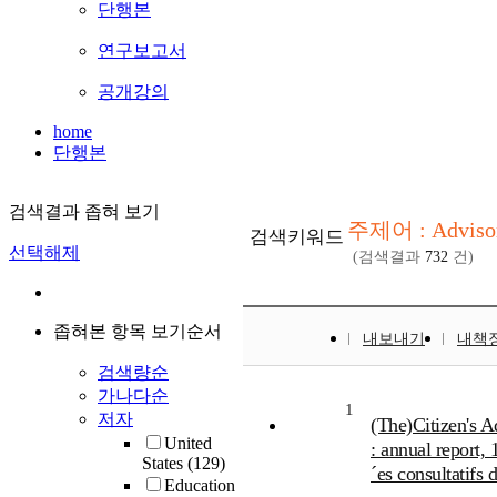
단행본
연구보고서
공개강의
home
단행본
검색결과 좁혀 보기
주제어 : Advisor
검색키워드
선택해제
(검색결과
732
건)
좁혀본 항목 보기순서
내보내기
내책
검색량순
가나다순
1
저자
(The)Citizen's 
United
: annual report,
States
(129)
´es consultatifs 
Education