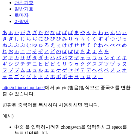
단위기호
일반기호
로마자
아랍어
あ
ぁ
か
が
さ
ざ
た
だ
な
は
ば
ぱ
ま
や
ゃ
ら
わ
ゎ
ん
い
ぃ
き
ぎ
し
じ
ち
ぢ
に
ひ
び
ぴ
み
り
う
ぅ
く
ぐ
す
ず
つ
づ
っ
ぬ
ふ
ぶ
ぷ
む
ゆ
ゅ
る
え
ぇ
け
げ
せ
ぜ
て
で
ね
へ
べ
ぺ
め
れ
お
ぉ
こ
ご
そ
ぞ
と
ど
の
ほ
ぼ
ぽ
も
よ
ょ
ろ
を
ア
ァ
カ
サ
ザ
タ
ダ
ナ
ハ
バ
パ
マ
ヤ
ャ
ラ
ワ
ヮ
ン
イ
ィ
キ
ギ
シ
ジ
チ
ヂ
ニ
ヒ
ビ
ピ
ミ
リ
ウ
ゥ
ク
グ
ス
ズ
ツ
ヅ
ッ
ヌ
フ
ブ
プ
ム
ユ
ュ
ル
エ
ェ
ケ
ゲ
セ
ゼ
テ
デ
ヘ
ベ
ペ
メ
レ
オ
ォ
コ
ゴ
ソ
ゾ
ト
ド
ノ
ホ
ボ
ポ
モ
ヨ
ョ
ロ
ヲ
―
http://chineseinput.net/
에서 pinyin(병음)방식으로 중국어를 변환
할 수 있습니다.
변환된 중국어를 복사하여 사용하시면 됩니다.
예시)
中文 을 입력하시려면
zhongwen
을 입력하시고 space를
누르시면됩니다.