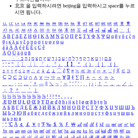
北京 을 입력하시려면
beijing
을 입력하시고 space를 누르
시면 됩니다.
ㅥ
ㅦ
ㅧ
ㅨ
ㅩ
ㅪ
ㅫ
ㅬ
ㅭ
ㅮ
ㅯ
ㅰ
ㅱ
ㅲ
ㅳ
ㅴ
ㅵ
ㅶ
ㅷ
ㅸ
ㅹ
ㅺ
ㅻ
ㅼ
ㅽ
ㅾ
ㅿ
ㆀ
ㆁ
ㆂ
ㆃ
ㆄ
ㆅ
ㆆ
ㆇ
ㆈ
ㆉ
ㆊ
ㆋ
ㆌ
ㆍ
ㆎ
Α
Β
Γ
Δ
Ε
Ζ
Η
Θ
Ι
Κ
Λ
Μ
Ν
Ξ
Ο
Π
Ρ
Σ
Τ
Υ
Φ
Χ
Ψ
Ω
α
β
γ
δ
ε
ζ
η
θ
ι
κ
λ
μ
ν
ξ
ο
π
ρ
σ
τ
υ
φ
χ
ψ
ω
á
à
Á
À
é
è
É
È
ç
Ç
ê
Ä
Ö
Ü
ä
ö
ü
ß
ְ
ֳ
ֲ
ֱ
ָ
ַ
ֵ
ֶ
ִ
ֹ
ּ
ֻ
ׂ
ׁ
ּ
ב
ה
נ
מ
צ
ת
ץ
ש
ד
ג
כ
ע
י
ח
ל
ך
ף
ק
ר
א
ט
ו
ן
ם
פ
‘
’
“
”
〔
〕
〈
〉
「
」
『
』
【
】
＂
（
）
［
］
｛
｝
±
×
÷
≠
≤
≥
∞
∴
♂
♀
∠
⊥
⌒
∂
∇
≡
≒
≪
≫
√
∽
∝
∵
∫
∬
∈
∋
⊆
⊇
⊂
⊃
∪
∩
∧
∨
￢
⇒
⇔
∀
∃
∮
∑
∏
＋
－
＜
＝
＞
、
。
·
‥
…
¨
〃
―
∥
＼
∼
´
～
ˇ
˘
˝
˚
˙
¸
˛
¡
¿
ː
！
＇
，
．
／
：
；
？
＾
＿
｀
｜
½
⅓
⅔
¼
¾
⅛
⅜
⅝
⅞
¹
²
³
⁴
ⁿ
₁
₂
₃
₄
Æ
Ð
Ħ
Ĳ
Ł
Ø
Œ
Þ
Ŧ
Ŋ
æ
đ
ð
ħ
ı
ĳ
ĸ
ŀ
ł
ø
œ
ß
þ
ŧ
ŋ
ŉ
А
Б
В
Г
Д
Е
Ё
Ж
З
И
Й
К
Л
М
Н
О
П
Р
С
Т
У
Ф
Х
Ц
Ч
Ш
Щ
Ъ
Ы
Ь
Э
Ю
Я
а
б
в
г
д
е
ё
ж
з
и
й
к
л
м
н
о
п
р
с
т
у
ф
х
ц
ч
ш
щ
ъ
ы
ь
э
ю
я
′
″
℃
Å
￠
￡
￥
¤
℉
‰
＄
％
Ｆ
￦
㎕
㎖
㎗
ℓ
㎘
㏄
㎣
㎤
㎥
㎦
㎙
㎚
㎛
㎜
㎝
㎞
㎟
㎠
㎡
㎢
㏊
㎍
㎎
㎏
㏏
㎈
㎉
㏈
㎧
㎨
㎰
㎱
㎲
㎳
㎴
㎵
㎶
㎷
㎸
㎹
㎀
㎁
㎂
㎃
㎄
㎺
㎻
㎽
㎾
㎿
㎐
㎑