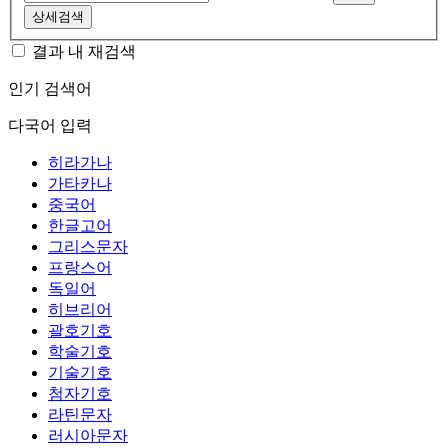
상세검색
결과 내 재검색
인기 검색어
다국어 입력
히라가나
가타카나
중국어
한글고어
그리스문자
프랑스어
독일어
히브리어
괄호기호
학술기호
기술기호
첨자기호
라틴문자
러시아문자