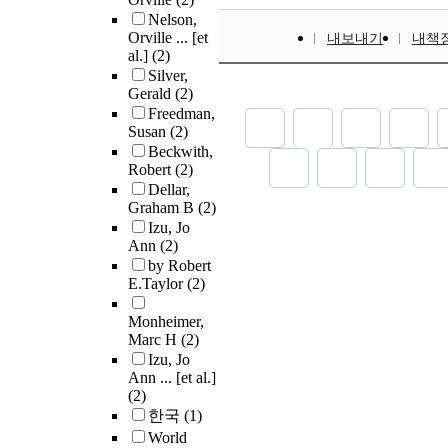
Nelson,
Orville ... [et
내보내기
내책
al.]
(2)
Silver,
Gerald
(2)
Freedman,
Susan
(2)
Beckwith,
Robert
(2)
Dellar,
Graham B
(2)
Izu, Jo
Ann
(2)
by Robert
E.Taylor
(2)
Monheimer,
Marc H
(2)
Izu, Jo
Ann ... [et al.]
(2)
한국
(1)
World