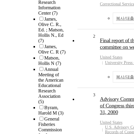
Research
Correctional Servic
Information
Center
(7)
복사/대
James,
Olive C. R.,
Ed. ; Matson,
Hollis N., Ed
2
Final report of t
(7)
James,
committee on we
Olive C. R
(7)
United States
Matson,
University Press 
Hollis N
(7)
Annual
Meeting of
복사/대
the American
Educational
Research
3
Association
Advisory Commit
(5)
of Congress thir
Byram,
31, 2000
Harold M
(3)
General
United States
Fisheries
U.S. Advisory C
Commission
Records of Cong