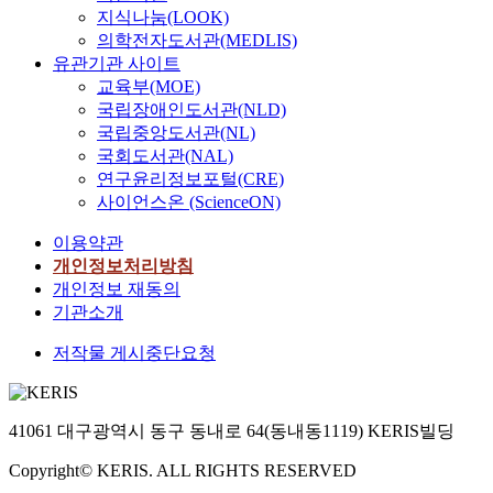
지식나눔(LOOK)
의학전자도서관(MEDLIS)
유관기관 사이트
교육부(MOE)
국립장애인도서관(NLD)
국립중앙도서관(NL)
국회도서관(NAL)
연구윤리정보포털(CRE)
사이언스온 (ScienceON)
이용약관
개인정보처리방침
개인정보 재동의
기관소개
저작물 게시중단요청
41061 대구광역시 동구 동내로 64(동내동1119) KERIS빌딩
Copyright© KERIS. ALL RIGHTS RESERVED