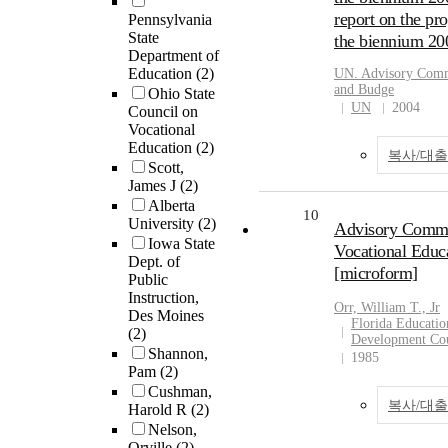
report on the p
Pennsylvania
State
the biennium 20
Department of
Education
(2)
UN. Advisory Commi
and Budge
Ohio State
UN
2004
Council on
Vocational
Education
(2)
복사/대
Scott,
James J
(2)
Alberta
10
University
(2)
Advisory Commit
Iowa State
Vocational Educ
Dept. of
[microform]
Public
Instruction,
Orr, William T., Jr
Des Moines
Florida Educatio
(2)
Development Co
Shannon,
1985
Pam
(2)
Cushman,
복사/대
Harold R
(2)
Nelson,
Orville
(2)