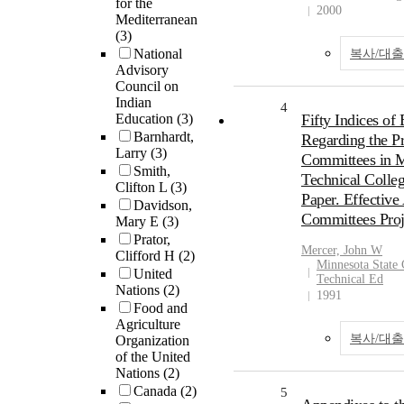
for the
2000
Mediterranean
(3)
National
복사/대
Advisory
Council on
Indian
4
Education
(3)
Fifty Indices of 
Barnhardt,
Regarding the P
Larry
(3)
Committees in M
Smith,
Technical Colle
Clifton L
(3)
Paper. Effective
Davidson,
Committees Proj
Mary E
(3)
Prator,
Mercer, John W
Clifford H
(2)
Minnesota State 
United
Technical Ed
Nations
(2)
1991
Food and
Agriculture
복사/대
Organization
of the United
Nations
(2)
Canada
(2)
5