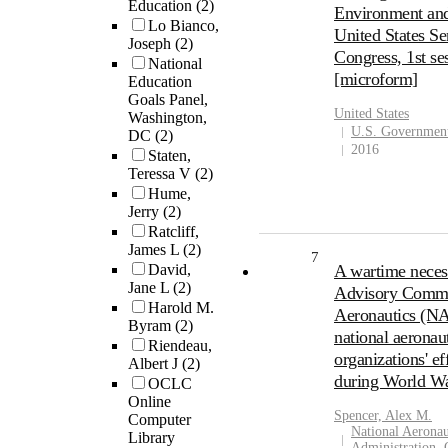
Education
(2)
Environment and
Lo Bianco,
United States Se
Joseph
(2)
Congress, 1st s
National
[microform]
Education
Goals Panel,
United States
Washington,
U.S. Government
DC
(2)
2016
Staten,
Teressa V
(2)
Hume,
Jerry
(2)
Ratcliff,
James L
(2)
7
David,
A wartime necess
Jane L
(2)
Advisory Commit
Harold M.
Aeronautics (N
Byram
(2)
national aeronaut
Riendeau,
organizations' ef
Albert J
(2)
during World Wa
OCLC
Online
Spencer, Alex M.
Computer
National Aeronau
Library
Administration, 