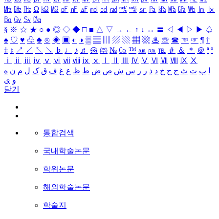
㎒
㎓
㎔
Ω
㏀
㏁
㎊
㎋
㎌
㏖
㏅
㎭
㎮
㎯
㏛
㎩
㎪
㎫
㎬
㏝
㏐
㏓
㏃
㏉
㏜
㏆
§
※
☆
★
○
●
◎
◇
◆
□
■
△
▽
→
←
↑
↓
↔
〓
◁
◀
▷
▶
♤
♠
♡
♥
♧
♣
⊙
◈
▣
◐
◑
▒
▤
▥
▨
▧
▦
▩
♨
☏
☎
☜
☞
¶
†
‡
↕
↗
↙
↖
↘
♭
♩
♪
♬
㉿
㈜
№
㏇
™
㏂
㏘
℡
＃
＆
＊
＠
ª
º
ⅰ
ⅱ
ⅲ
ⅳ
ⅴ
ⅵ
ⅶ
ⅷ
ⅸ
ⅹ
Ⅰ
Ⅱ
Ⅲ
Ⅳ
Ⅴ
Ⅵ
Ⅶ
Ⅷ
Ⅸ
Ⅹ
ا
ب
ت
ث
ج
ح
خ
د
ذ
ر
ز
س
ش
ص
ض
ط
ظ
ع
غ
ف
ق
ک
ل
م
ن
ه
و
ی
닫기
통합검색
국내학술논문
학위논문
해외학술논문
학술지