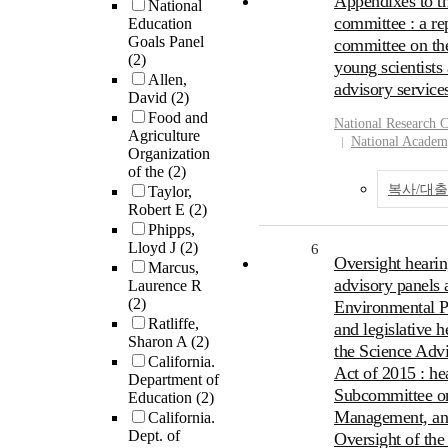
Appendixes to th
National
committee : a re
Education
Goals Panel
committee on the
(2)
young scientists
Allen,
advisory service
David
(2)
Food and
National Research C
Agriculture
National Academ
Organization
of the
(2)
복사/대
Taylor,
Robert E
(2)
Phipps,
Lloyd J
(2)
6
Oversight hearin
Marcus,
advisory panels 
Laurence R
(2)
Environmental P
Ratliffe,
and legislative h
Sharon A
(2)
the Science Adv
California.
Act of 2015 : he
Department of
Subcommittee o
Education
(2)
Management, an
California.
Dept. of
Oversight of th