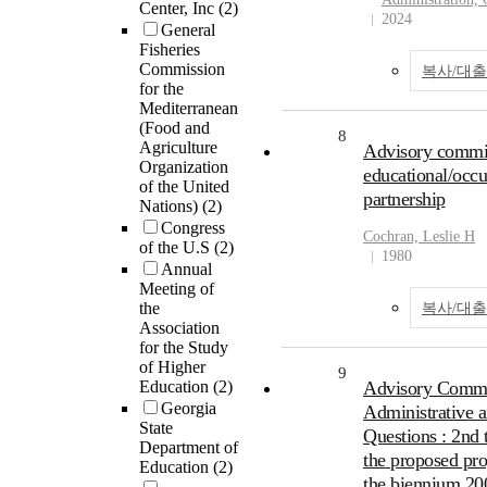
Center, Inc
(2)
2024
General
Fisheries
Commission
복사/대
for the
Mediterranean
(Food and
8
Agriculture
Advisory committ
Organization
educational/occ
of the United
partnership
Nations)
(2)
Congress
Cochran, Leslie H
of the U.S
(2)
1980
Annual
Meeting of
the
복사/대
Association
for the Study
of Higher
9
Education
(2)
Advisory Commi
Georgia
Administrative 
State
Questions : 2nd 
Department of
the proposed pr
Education
(2)
the biennium 20