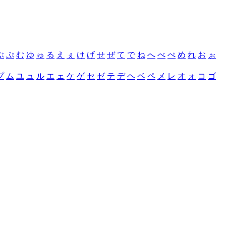
ぶ
ぷ
む
ゆ
ゅ
る
え
ぇ
け
げ
せ
ぜ
て
で
ね
へ
べ
ぺ
め
れ
お
ぉ
プ
ム
ユ
ュ
ル
エ
ェ
ケ
ゲ
セ
ゼ
テ
デ
ヘ
ベ
ペ
メ
レ
オ
ォ
コ
ゴ