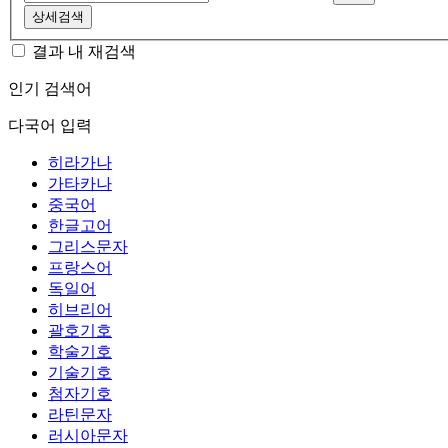
상세검색
결과 내 재검색
인기 검색어
다국어 입력
히라가나
가타카나
중국어
한글고어
그리스문자
프랑스어
독일어
히브리어
괄호기호
학술기호
기술기호
첨자기호
라틴문자
러시아문자