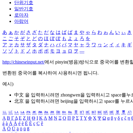
단위기호
일반기호
로마자
아랍어
あ
ぁ
か
が
さ
ざ
た
だ
な
は
ば
ぱ
ま
や
ゃ
ら
わ
ゎ
ん
い
ぃ
き
こ
ご
そ
ぞ
と
ど
の
ほ
ぼ
ぽ
も
よ
ょ
ろ
を
ア
ァ
カ
サ
ザ
タ
ダ
ナ
ハ
バ
パ
マ
ヤ
ャ
ラ
ワ
ヮ
ン
イ
ィ
キ
ギ
ソ
ゾ
ト
ド
ノ
ホ
ボ
ポ
モ
ヨ
ョ
ロ
ヲ
―
http://chineseinput.net/
에서 pinyin(병음)방식으로 중국어를 변환
변환된 중국어를 복사하여 사용하시면 됩니다.
예시)
中文 을 입력하시려면
zhongwen
을 입력하시고 space를
北京 을 입력하시려면
beijing
을 입력하시고 space를 누르
ㅥ
ㅦ
ㅧ
ㅨ
ㅩ
ㅪ
ㅫ
ㅬ
ㅭ
ㅮ
ㅯ
ㅰ
ㅱ
ㅲ
ㅳ
ㅴ
ㅵ
ㅶ
ㅷ
ㅸ
ㅹ
ㅺ
Α
Β
Γ
Δ
Ε
Ζ
Η
Θ
Ι
Κ
Λ
Μ
Ν
Ξ
Ο
Π
Ρ
Σ
Τ
Υ
Φ
Χ
Ψ
Ω
α
β
γ
δ
ε
ζ
η
á
à
Á
À
é
è
É
È
ç
Ç
ê
Ä
Ö
Ü
ä
ö
ü
ß