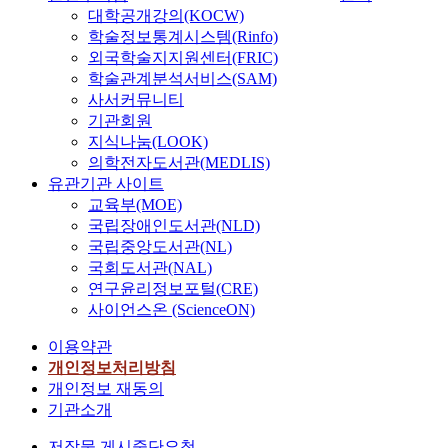
o
대학공개강의(KOCW)
f
학술정보통계시스템(Rinfo)
p
외국학술지지원센터(FRIC)
o
학술관계분석서비스(SAM)
l
사서커뮤니티
y
기관회원
s
지식나눔(LOOK)
t
의학전자도서관(MEDLIS)
y
유관기관 사이트
r
교육부(MOE)
e
국립장애인도서관(NLD)
n
국립중앙도서관(NL)
e
국회도서관(NAL)
d
연구윤리정보포털(CRE)
e
사이언스온 (ScienceON)
r
i
이용약관
v
개인정보처리방침
a
개인정보 재동의
t
기관소개
i
v
저작물 게시중단요청