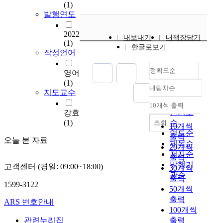
l
(1)
y
발행연도
,
w
2022
내보내기
내책장담기
e
(1)
한글로보기
s
작성언어
y
정확도순
n
영어
t
(1)
내림차순
h
정확도
지도교수
e
순
10개씩 출력
내림차순
s
인기도
강효
i
(1)
순
조회
10개씩
z
연도순
출력
오늘 본 자료
e
제목순
20개씩
d
저자순
출력
a
발행기
고객센터 (평일: 09:00~18:00)
30개씩
s
관순
출력
e
1599-3122
50개씩
r
출력
i
ARS 번호안내
100개씩
e
관련누리집
출력
s