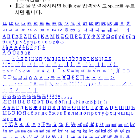
北京 을 입력하시려면
beijing
을 입력하시고 space를 누르
시면 됩니다.
ㅥ
ㅦ
ㅧ
ㅨ
ㅩ
ㅪ
ㅫ
ㅬ
ㅭ
ㅮ
ㅯ
ㅰ
ㅱ
ㅲ
ㅳ
ㅴ
ㅵ
ㅶ
ㅷ
ㅸ
ㅹ
ㅺ
ㅻ
ㅼ
ㅽ
ㅾ
ㅿ
ㆀ
ㆁ
ㆂ
ㆃ
ㆄ
ㆅ
ㆆ
ㆇ
ㆈ
ㆉ
ㆊ
ㆋ
ㆌ
ㆍ
ㆎ
Α
Β
Γ
Δ
Ε
Ζ
Η
Θ
Ι
Κ
Λ
Μ
Ν
Ξ
Ο
Π
Ρ
Σ
Τ
Υ
Φ
Χ
Ψ
Ω
α
β
γ
δ
ε
ζ
η
θ
ι
κ
λ
μ
ν
ξ
ο
π
ρ
σ
τ
υ
φ
χ
ψ
ω
á
à
Á
À
é
è
É
È
ç
Ç
ê
Ä
Ö
Ü
ä
ö
ü
ß
ְ
ֳ
ֲ
ֱ
ָ
ַ
ֵ
ֶ
ִ
ֹ
ּ
ֻ
ׂ
ׁ
ּ
ב
ה
נ
מ
צ
ת
ץ
ש
ד
ג
כ
ע
י
ח
ל
ך
ף
ק
ר
א
ט
ו
ן
ם
פ
‘
’
“
”
〔
〕
〈
〉
「
」
『
』
【
】
＂
（
）
［
］
｛
｝
±
×
÷
≠
≤
≥
∞
∴
♂
♀
∠
⊥
⌒
∂
∇
≡
≒
≪
≫
√
∽
∝
∵
∫
∬
∈
∋
⊆
⊇
⊂
⊃
∪
∩
∧
∨
￢
⇒
⇔
∀
∃
∮
∑
∏
＋
－
＜
＝
＞
、
。
·
‥
…
¨
〃
―
∥
＼
∼
´
～
ˇ
˘
˝
˚
˙
¸
˛
¡
¿
ː
！
＇
，
．
／
：
；
？
＾
＿
｀
｜
½
⅓
⅔
¼
¾
⅛
⅜
⅝
⅞
¹
²
³
⁴
ⁿ
₁
₂
₃
₄
Æ
Ð
Ħ
Ĳ
Ł
Ø
Œ
Þ
Ŧ
Ŋ
æ
đ
ð
ħ
ı
ĳ
ĸ
ŀ
ł
ø
œ
ß
þ
ŧ
ŋ
ŉ
А
Б
В
Г
Д
Е
Ё
Ж
З
И
Й
К
Л
М
Н
О
П
Р
С
Т
У
Ф
Х
Ц
Ч
Ш
Щ
Ъ
Ы
Ь
Э
Ю
Я
а
б
в
г
д
е
ё
ж
з
и
й
к
л
м
н
о
п
р
с
т
у
ф
х
ц
ч
ш
щ
ъ
ы
ь
э
ю
я
′
″
℃
Å
￠
￡
￥
¤
℉
‰
＄
％
Ｆ
￦
㎕
㎖
㎗
ℓ
㎘
㏄
㎣
㎤
㎥
㎦
㎙
㎚
㎛
㎜
㎝
㎞
㎟
㎠
㎡
㎢
㏊
㎍
㎎
㎏
㏏
㎈
㎉
㏈
㎧
㎨
㎰
㎱
㎲
㎳
㎴
㎵
㎶
㎷
㎸
㎹
㎀
㎁
㎂
㎃
㎄
㎺
㎻
㎽
㎾
㎿
㎐
㎑