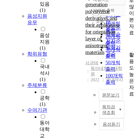
로
정확도
있음
generation
많
순
(1)
polystyrene
10개씩 출력
내림차순
이
인기도
음성지원
derivatives and
본
순
조회
유무
10개씩
their application
자
연도순
출력
for orientation
료
제목순
음성
20개씩
layer of
저자순
지원
출력
anisotropic
발행기
(1)
30개씩
materials
학위유형
관순
활
출력
용
50개씩
서규태
국내
도
동아대학교 대학
출력
석사
높
원
100개씩
(1)
2022
국내석사
은
출력
주제분류
자
료
원문보기
공학
(1)
목차검
F
수여기관
색조회
i
r
동아
음성듣기
s
대학
t
교