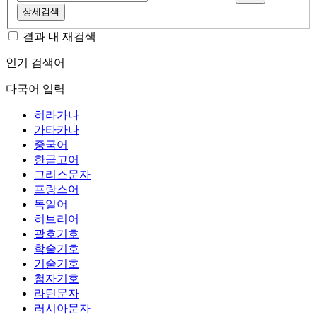
상세검색
결과 내 재검색
인기 검색어
다국어 입력
히라가나
가타카나
중국어
한글고어
그리스문자
프랑스어
독일어
히브리어
괄호기호
학술기호
기술기호
첨자기호
라틴문자
러시아문자