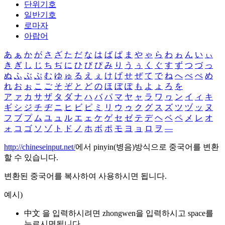
단위기호
일반기호
로마자
아랍어
あ
ぁ
か
が
さ
ざ
た
だ
な
は
ば
ぱ
ま
や
ゃ
ら
わ
ゎ
ん
い
ぃ
き
ぎ
し
じ
ち
ぢ
に
ひ
び
ぴ
み
り
う
ぅ
く
ぐ
す
ず
つ
づ
っ
ぬ
ふ
ぶ
ぷ
む
ゆ
ゅ
る
え
ぇ
け
げ
せ
ぜ
て
で
ね
へ
べ
ぺ
め
れ
お
ぉ
こ
ご
そ
ぞ
と
ど
の
ほ
ぼ
ぽ
も
よ
ょ
ろ
を
ア
ァ
カ
サ
ザ
タ
ダ
ナ
ハ
バ
パ
マ
ヤ
ャ
ラ
ワ
ヮ
ン
イ
ィ
キ
ギ
シ
ジ
チ
ヂ
ニ
ヒ
ビ
ピ
ミ
リ
ウ
ゥ
ク
グ
ス
ズ
ツ
ヅ
ッ
ヌ
フ
ブ
プ
ム
ユ
ュ
ル
エ
ェ
ケ
ゲ
セ
ゼ
テ
デ
ヘ
ベ
ペ
メ
レ
オ
ォ
コ
ゴ
ソ
ゾ
ト
ド
ノ
ホ
ボ
ポ
モ
ヨ
ョ
ロ
ヲ
―
http://chineseinput.net/
에서 pinyin(병음)방식으로 중국어를 변환
할 수 있습니다.
변환된 중국어를 복사하여 사용하시면 됩니다.
예시)
中文 을 입력하시려면
zhongwen
을 입력하시고 space를
누르시면됩니다.