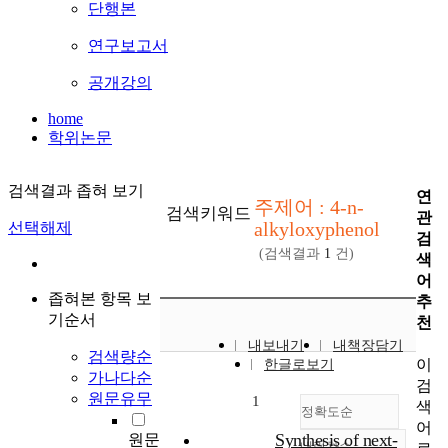
단행본
연구보고서
공개강의
home
학위논문
검색결과 좁혀 보기
연
주제어 : 4-n-
검색키워드
관
alkyloxyphenol
선택해제
검
(검색결과
1
건)
색
어
좁혀본 항목 보
추
기순서
천
내보내기
내책장담기
검색량순
이
한글로보기
가나다순
검
원문유무
1
색
정확도순
어
Synthesis of next-
원문
내림차순