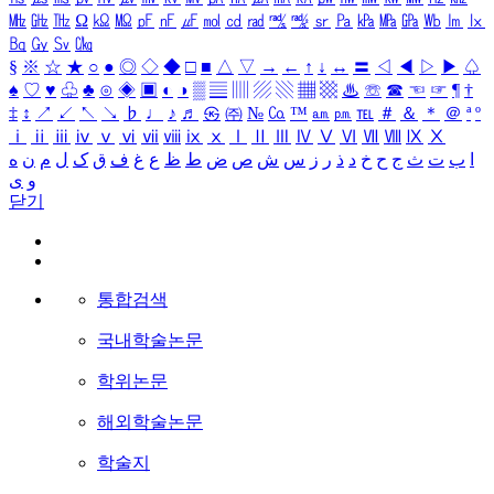
㎒
㎓
㎔
Ω
㏀
㏁
㎊
㎋
㎌
㏖
㏅
㎭
㎮
㎯
㏛
㎩
㎪
㎫
㎬
㏝
㏐
㏓
㏃
㏉
㏜
㏆
§
※
☆
★
○
●
◎
◇
◆
□
■
△
▽
→
←
↑
↓
↔
〓
◁
◀
▷
▶
♤
♠
♡
♥
♧
♣
⊙
◈
▣
◐
◑
▒
▤
▥
▨
▧
▦
▩
♨
☏
☎
☜
☞
¶
†
‡
↕
↗
↙
↖
↘
♭
♩
♪
♬
㉿
㈜
№
㏇
™
㏂
㏘
℡
＃
＆
＊
＠
ª
º
ⅰ
ⅱ
ⅲ
ⅳ
ⅴ
ⅵ
ⅶ
ⅷ
ⅸ
ⅹ
Ⅰ
Ⅱ
Ⅲ
Ⅳ
Ⅴ
Ⅵ
Ⅶ
Ⅷ
Ⅸ
Ⅹ
ا
ب
ت
ث
ج
ح
خ
د
ذ
ر
ز
س
ش
ص
ض
ط
ظ
ع
غ
ف
ق
ک
ل
م
ن
ه
و
ی
닫기
통합검색
국내학술논문
학위논문
해외학술논문
학술지