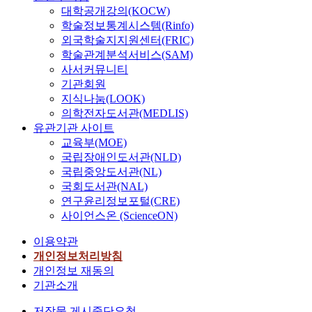
l
대학공개강의(KOCW)
y
학술정보통계시스템(Rinfo)
s
외국학술지지원센터(FRIC)
t
학술관계분석서비스(SAM)
y
사서커뮤니티
r
기관회원
e
지식나눔(LOOK)
n
의학전자도서관(MEDLIS)
e
유관기관 사이트
d
교육부(MOE)
e
국립장애인도서관(NLD)
r
국립중앙도서관(NL)
i
국회도서관(NAL)
v
연구윤리정보포털(CRE)
a
사이언스온 (ScienceON)
t
i
이용약관
v
개인정보처리방침
e
개인정보 재동의
s
기관소개
t
h
저작물 게시중단요청