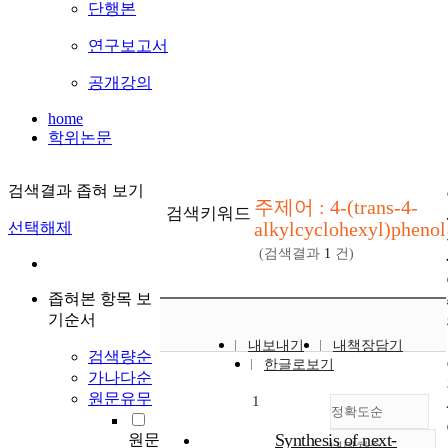
단행본
연구보고서
공개강의
home
학위논문
검색결과 좁혀 보기
주제어 : 4-(trans-4-
검색키워드
alkylcyclohexyl)phenol
선택해제
(검색결과
1
건)
좁혀본 항목 보
기순서
내보내기
내책장담기
검색량순
한글로보기
가나다순
원문유무
1
정확도순
Synthesis of next-
원문
내림차순