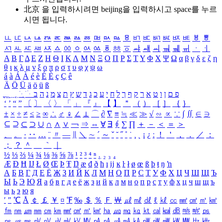
北京 을 입력하시려면
beijing
을 입력하시고 space를 누르
시면 됩니다.
ㅥ
ㅦ
ㅧ
ㅨ
ㅩ
ㅪ
ㅫ
ㅬ
ㅭ
ㅮ
ㅯ
ㅰ
ㅱ
ㅲ
ㅳ
ㅴ
ㅵ
ㅶ
ㅷ
ㅸ
ㅹ
ㅺ
ㅻ
ㅼ
ㅽ
ㅾ
ㅿ
ㆀ
ㆁ
ㆂ
ㆃ
ㆄ
ㆅ
ㆆ
ㆇ
ㆈ
ㆉ
ㆊ
ㆋ
ㆌ
ㆍ
ㆎ
Α
Β
Γ
Δ
Ε
Ζ
Η
Θ
Ι
Κ
Λ
Μ
Ν
Ξ
Ο
Π
Ρ
Σ
Τ
Υ
Φ
Χ
Ψ
Ω
α
β
γ
δ
ε
ζ
η
θ
ι
κ
λ
μ
ν
ξ
ο
π
ρ
σ
τ
υ
φ
χ
ψ
ω
á
à
Á
À
é
è
É
È
ç
Ç
ê
Ä
Ö
Ü
ä
ö
ü
ß
ְ
ֳ
ֲ
ֱ
ָ
ַ
ֵ
ֶ
ִ
ֹ
ּ
ֻ
ׂ
ׁ
ּ
ב
ה
נ
מ
צ
ת
ץ
ש
ד
ג
כ
ע
י
ח
ל
ך
ף
ק
ר
א
ט
ו
ן
ם
פ
‘
’
“
”
〔
〕
〈
〉
「
」
『
』
【
】
＂
（
）
［
］
｛
｝
±
×
÷
≠
≤
≥
∞
∴
♂
♀
∠
⊥
⌒
∂
∇
≡
≒
≪
≫
√
∽
∝
∵
∫
∬
∈
∋
⊆
⊇
⊂
⊃
∪
∩
∧
∨
￢
⇒
⇔
∀
∃
∮
∑
∏
＋
－
＜
＝
＞
、
。
·
‥
…
¨
〃
―
∥
＼
∼
´
～
ˇ
˘
˝
˚
˙
¸
˛
¡
¿
ː
！
＇
，
．
／
：
；
？
＾
＿
｀
｜
½
⅓
⅔
¼
¾
⅛
⅜
⅝
⅞
¹
²
³
⁴
ⁿ
₁
₂
₃
₄
Æ
Ð
Ħ
Ĳ
Ł
Ø
Œ
Þ
Ŧ
Ŋ
æ
đ
ð
ħ
ı
ĳ
ĸ
ŀ
ł
ø
œ
ß
þ
ŧ
ŋ
ŉ
А
Б
В
Г
Д
Е
Ё
Ж
З
И
Й
К
Л
М
Н
О
П
Р
С
Т
У
Ф
Х
Ц
Ч
Ш
Щ
Ъ
Ы
Ь
Э
Ю
Я
а
б
в
г
д
е
ё
ж
з
и
й
к
л
м
н
о
п
р
с
т
у
ф
х
ц
ч
ш
щ
ъ
ы
ь
э
ю
я
′
″
℃
Å
￠
￡
￥
¤
℉
‰
＄
％
Ｆ
￦
㎕
㎖
㎗
ℓ
㎘
㏄
㎣
㎤
㎥
㎦
㎙
㎚
㎛
㎜
㎝
㎞
㎟
㎠
㎡
㎢
㏊
㎍
㎎
㎏
㏏
㎈
㎉
㏈
㎧
㎨
㎰
㎱
㎲
㎳
㎴
㎵
㎶
㎷
㎸
㎹
㎀
㎁
㎂
㎃
㎄
㎺
㎻
㎽
㎾
㎿
㎐
㎑