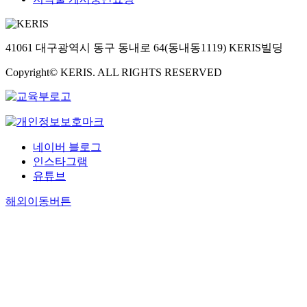
a
t
w
e
41061 대구광역시 동구 동내로 64(동내동1119) KERIS빌딩
r
e
Copyright© KERIS. ALL RIGHTS RESERVED
m
o
d
i
f
네이버 블로그
i
인스타그램
e
유튜브
d
w
해외이동버튼
i
t
h
p
r
e
c
u