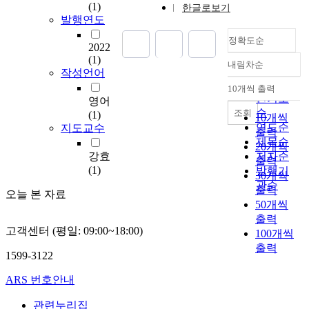
(1)
한글로보기
s
발행연도
y
정확도순
n
2022
t
(1)
내림차순
h
정확도
작성언어
e
순
10개씩 출력
내림차순
s
인기도
영어
i
순
조회
(1)
10개씩
z
연도순
지도교수
출력
e
제목순
20개씩
d
강효
저자순
출력
a
(1)
발행기
30개씩
s
관순
출력
e
오늘 본 자료
50개씩
r
출력
i
고객센터 (평일: 09:00~18:00)
100개씩
e
출력
s
1599-3122
o
f
ARS 번호안내
p
o
관련누리집