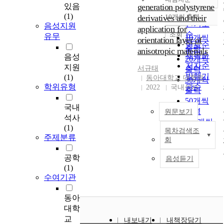
정확도
있음
generation polystyrene
순
(1)
derivatives and their
10개씩 출력
내림차순
인기도
음성지원
application for
순
조회
유무
10개씩
orientation layer of
연도순
출력
anisotropic materials
제목순
음성
20개씩
저자순
지원
서규태
출력
발행기
(1)
동아대학교 대학원
30개씩
학위유형
관순
2022
국내석사
출력
50개씩
국내
출력
원문보기
석사
100개씩
(1)
목차검색조
출력
F
주제분류
회
i
r
공학
음성듣기
s
(1)
t
수여기관
l
y
동아
,
대학
w
교
내보내기
내책장담기
e