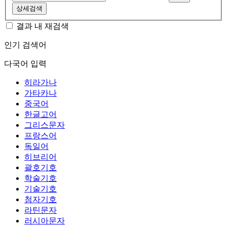
상세검색
결과 내 재검색
인기 검색어
다국어 입력
히라가나
가타카나
중국어
한글고어
그리스문자
프랑스어
독일어
히브리어
괄호기호
학술기호
기술기호
첨자기호
라틴문자
러시아문자