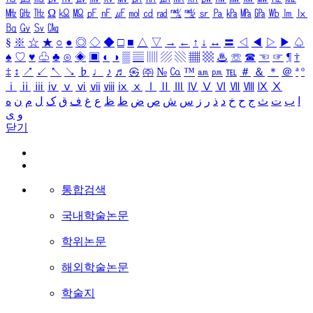
㎒
㎓
㎔
Ω
㏀
㏁
㎊
㎋
㎌
㏖
㏅
㎭
㎮
㎯
㏛
㎩
㎪
㎫
㎬
㏝
㏐
㏓
㏃
㏉
㏜
㏆
§
※
☆
★
○
●
◎
◇
◆
□
■
△
▽
→
←
↑
↓
↔
〓
◁
◀
▷
▶
♤
♠
♡
♥
♧
♣
⊙
◈
▣
◐
◑
▒
▤
▥
▨
▧
▦
▩
♨
☏
☎
☜
☞
¶
†
‡
↕
↗
↙
↖
↘
♭
♩
♪
♬
㉿
㈜
№
㏇
™
㏂
㏘
℡
＃
＆
＊
＠
ª
º
ⅰ
ⅱ
ⅲ
ⅳ
ⅴ
ⅵ
ⅶ
ⅷ
ⅸ
ⅹ
Ⅰ
Ⅱ
Ⅲ
Ⅳ
Ⅴ
Ⅵ
Ⅶ
Ⅷ
Ⅸ
Ⅹ
ا
ب
ت
ث
ج
ح
خ
د
ذ
ر
ز
س
ش
ص
ض
ط
ظ
ع
غ
ف
ق
ک
ل
م
ن
ه
و
ی
닫기
통합검색
국내학술논문
학위논문
해외학술논문
학술지