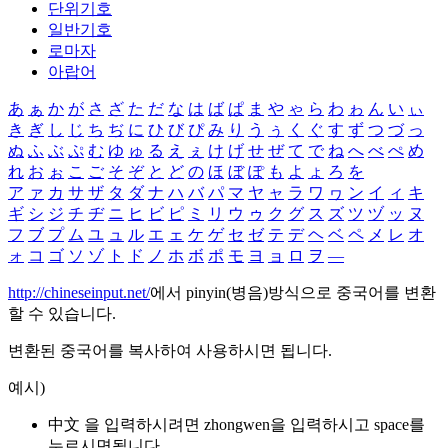
단위기호
일반기호
로마자
아랍어
あ
ぁ
か
が
さ
ざ
た
だ
な
は
ば
ぱ
ま
や
ゃ
ら
わ
ゎ
ん
い
ぃ
き
ぎ
し
じ
ち
ぢ
に
ひ
び
ぴ
み
り
う
ぅ
く
ぐ
す
ず
つ
づ
っ
ぬ
ふ
ぶ
ぷ
む
ゆ
ゅ
る
え
ぇ
け
げ
せ
ぜ
て
で
ね
へ
べ
ぺ
め
れ
お
ぉ
こ
ご
そ
ぞ
と
ど
の
ほ
ぼ
ぽ
も
よ
ょ
ろ
を
ア
ァ
カ
サ
ザ
タ
ダ
ナ
ハ
バ
パ
マ
ヤ
ャ
ラ
ワ
ヮ
ン
イ
ィ
キ
ギ
シ
ジ
チ
ヂ
ニ
ヒ
ビ
ピ
ミ
リ
ウ
ゥ
ク
グ
ス
ズ
ツ
ヅ
ッ
ヌ
フ
ブ
プ
ム
ユ
ュ
ル
エ
ェ
ケ
ゲ
セ
ゼ
テ
デ
ヘ
ベ
ペ
メ
レ
オ
ォ
コ
ゴ
ソ
ゾ
ト
ド
ノ
ホ
ボ
ポ
モ
ヨ
ョ
ロ
ヲ
―
http://chineseinput.net/
에서 pinyin(병음)방식으로 중국어를 변환
할 수 있습니다.
변환된 중국어를 복사하여 사용하시면 됩니다.
예시)
中文 을 입력하시려면
zhongwen
을 입력하시고 space를
누르시면됩니다.