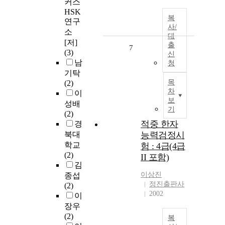
커스
HSK
복
연구
사/
소
대
[저]
출
7
(3)
신
남
청
기탁
목
(2)
차
이
보
성배
기
(2)
적중 한자
경
북대
능력검정시
학교
험 : 4급(4급
(2)
II 포함)
김
이상진
종섭
정진출판사
(2)
2002
이
장우
(2)
복