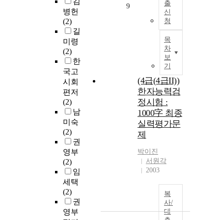
김
출
9
병헌
신
(2)
청
길
목
미령
차
(2)
보
한
기
국고
(4급(4급II))
시회
한자능력검
편저
정시험 :
(2)
남
1000字 최종
미숙
실력평가문
(2)
제
권
영부
박이진
서원각
(2)
2003
임
세택
(2)
복
권
사/
영부
대