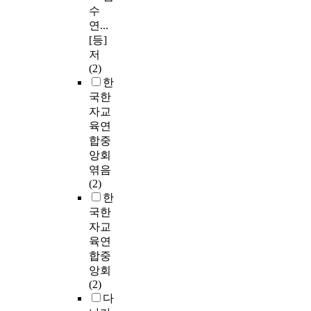
수
연...
[등]
저
(2)
한
국한
자교
육연
합중
앙회
엮음
(2)
한
국한
자교
육연
합중
앙회
(2)
다