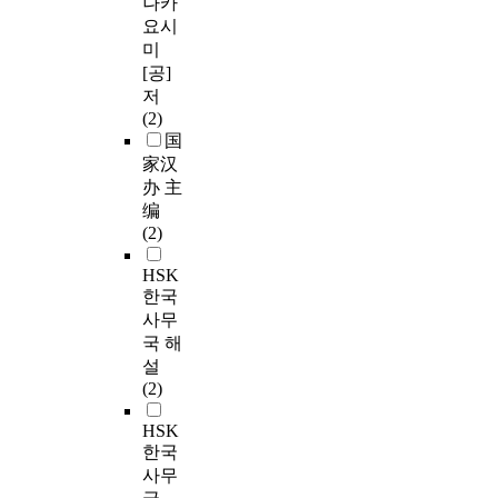
나카
요시
미
[공]
저
(2)
国
家汉
办 主
编
(2)
HSK
한국
사무
국 해
설
(2)
HSK
한국
사무