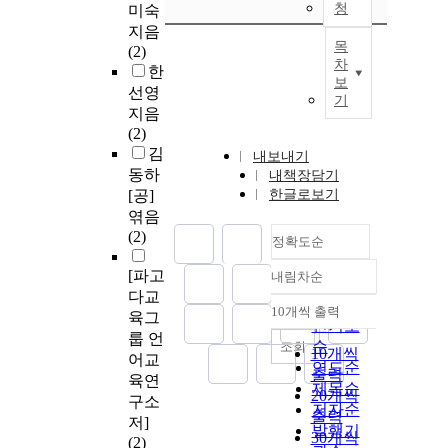
청
미숙
지음
목
(2)
차
한
보
선영
기
지음
(2)
김
내보내기
동하
내책장담기
[공]
한글로보기
엮음
(2)
정확도순
[파고
내림차순
정확도
다교
순
10개씩 출력
육그
내림차순
인기도
룹 언
순
조회
10개씩
어교
연도순
출력
육연
제목순
20개씩
구소
저자순
출력
저]
발행기
30개씩
(2)