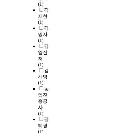
(1)
김
지현
(1)
김
명자
(1)
김
영진
저
(1)
김
해영
(1)
농
업진
흥공
사
(1)
김
혜경
(1)