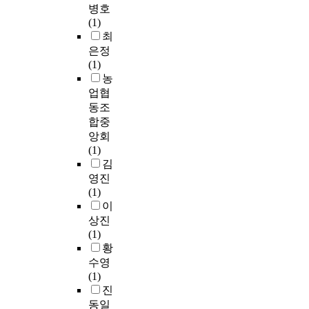
병호
(1)
최
은정
(1)
농
업협
동조
합중
앙회
(1)
김
영진
(1)
이
상진
(1)
황
수영
(1)
진
동일