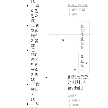
(3)
한자교육정보
박
베스트북
이진
2003
편저
(3)
임
복
재범
사/
대
[공]
출
6
지음
신
(3)
청
JRC
목
중국
차
어연
보
구소
기
기획
한자능력검
(3)
정시험 : 4
왕
급, 4급II
수인
저
박이진
(3)
서원각
해
2001