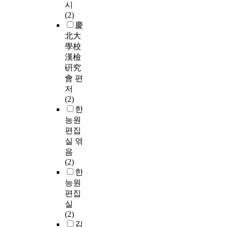
시
(2)
慶
北大
學校
漢檢
硏究
會 편
저
(2)
한
능원
편집
실 엮
음
(2)
한
능원
편집
실
(2)
김