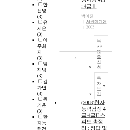
한
: 4급Ⅱ
선영
(3)
박이진
서원미디어
유
2003
지은
(3)
이
복
주희
사/
대
저
출
(3)
4
신
임
청
재범
(3)
목
김
차
가연
보
(3)
기
원
(2003)한자
기춘
능력검정 4
(3)
급·4급II 스
한
피드 총정
자능
리 : 정답 및
력검