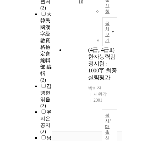
출
편저
10
신
(2)
청
大
韓民
목
國漢
차
字級
보
數資
기
格檢
(4급, 4급II)
定會
한자능력검
編輯
정시험 :
部 編
1000字 최종
輯
실력평가
(2)
김
박이진
병헌
서원각
엮음
2001
(2)
유
복
지은
사/
공저
대
(2)
출
남
신