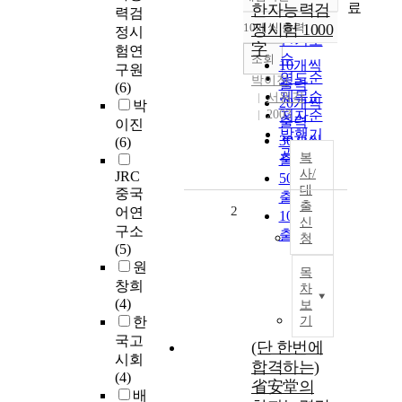
정확도
료
한자능력검
력검
순
10개씩 출력
정시험 1000
정시
내림차순
인기도
字
험연
순
조회
10개씩
구원
연도순
박이진
출력
(6)
제목순
서원각
20개씩
박
2003
저자순
출력
이진
발행기
30개씩
(6)
관순
복
출력
사/
JRC
50개씩
대
중국
출력
출
2
어연
100개씩
신
구소
출력
청
(5)
원
목
창희
차
(4)
보
한
기
국고
(단 한번에
시회
합격하는)
(4)
省安堂의
배