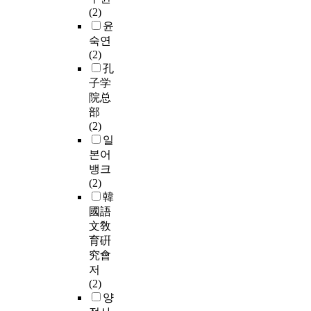
(2)
윤
숙연
(2)
孔
子学
院总
部
(2)
일
본어
뱅크
(2)
韓
國語
文敎
育硏
究會
저
(2)
양