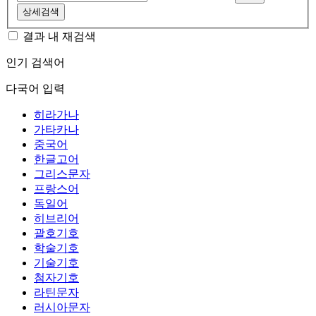
상세검색
결과 내 재검색
인기 검색어
다국어 입력
히라가나
가타카나
중국어
한글고어
그리스문자
프랑스어
독일어
히브리어
괄호기호
학술기호
기술기호
첨자기호
라틴문자
러시아문자