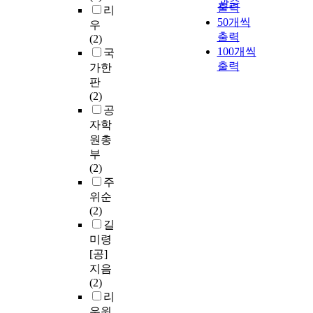
관순
출력
리
50개씩
우
출력
(2)
100개씩
국
출력
가한
판
(2)
공
자학
원총
부
(2)
주
위순
(2)
길
미령
[공]
지음
(2)
리
우윈