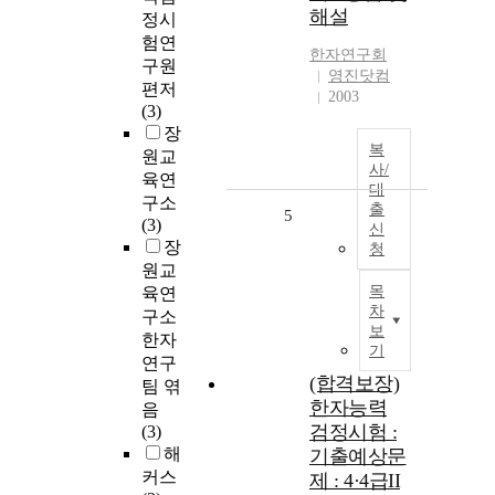
해설
정시
험연
한자연구회
구원
영진닷컴
편저
2003
(3)
장
복
원교
사/
육연
대
구소
출
5
(3)
신
장
청
원교
목
육연
차
구소
보
한자
기
연구
(합격보장)
팀 엮
한자능력
음
검정시험 :
(3)
해
기출예상문
커스
제 : 4·4급II