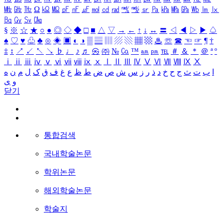
㎒
㎓
㎔
Ω
㏀
㏁
㎊
㎋
㎌
㏖
㏅
㎭
㎮
㎯
㏛
㎩
㎪
㎫
㎬
㏝
㏐
㏓
㏃
㏉
㏜
㏆
§
※
☆
★
○
●
◎
◇
◆
□
■
△
▽
→
←
↑
↓
↔
〓
◁
◀
▷
▶
♤
♠
♡
♥
♧
♣
⊙
◈
▣
◐
◑
▒
▤
▥
▨
▧
▦
▩
♨
☏
☎
☜
☞
¶
†
‡
↕
↗
↙
↖
↘
♭
♩
♪
♬
㉿
㈜
№
㏇
™
㏂
㏘
℡
＃
＆
＊
＠
ª
º
ⅰ
ⅱ
ⅲ
ⅳ
ⅴ
ⅵ
ⅶ
ⅷ
ⅸ
ⅹ
Ⅰ
Ⅱ
Ⅲ
Ⅳ
Ⅴ
Ⅵ
Ⅶ
Ⅷ
Ⅸ
Ⅹ
ا
ب
ت
ث
ج
ح
خ
د
ذ
ر
ز
س
ش
ص
ض
ط
ظ
ع
غ
ف
ق
ک
ل
م
ن
ه
و
ی
닫기
통합검색
국내학술논문
학위논문
해외학술논문
학술지