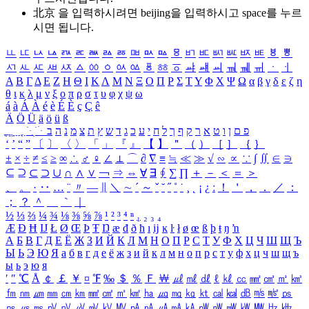
北京 을 입력하시려면
beijing
을 입력하시고 space를 누르
시면 됩니다.
ㅥ
ㅦ
ㅧ
ㅨ
ㅩ
ㅪ
ㅫ
ㅬ
ㅭ
ㅮ
ㅯ
ㅰ
ㅱ
ㅲ
ㅳ
ㅴ
ㅵ
ㅶ
ㅷ
ㅸ
ㅹ
ㅺ
ㅻ
ㅼ
ㅽ
ㅾ
ㅿ
ㆀ
ㆁ
ㆂ
ㆃ
ㆄ
ㆅ
ㆆ
ㆇ
ㆈ
ㆉ
ㆊ
ㆋ
ㆌ
ㆍ
ㆎ
Α
Β
Γ
Δ
Ε
Ζ
Η
Θ
Ι
Κ
Λ
Μ
Ν
Ξ
Ο
Π
Ρ
Σ
Τ
Υ
Φ
Χ
Ψ
Ω
α
β
γ
δ
ε
ζ
η
θ
ι
κ
λ
μ
ν
ξ
ο
π
ρ
σ
τ
υ
φ
χ
ψ
ω
á
à
Á
À
é
è
É
È
ç
Ç
ê
Ä
Ö
Ü
ä
ö
ü
ß
ְ
ֳ
ֲ
ֱ
ָ
ַ
ֵ
ֶ
ִ
ֹ
ּ
ֻ
ׂ
ׁ
ּ
ב
ה
נ
מ
צ
ת
ץ
ש
ד
ג
כ
ע
י
ח
ל
ך
ף
ק
ר
א
ט
ו
ן
ם
פ
‘
’
“
”
〔
〕
〈
〉
「
」
『
』
【
】
＂
（
）
［
］
｛
｝
±
×
÷
≠
≤
≥
∞
∴
♂
♀
∠
⊥
⌒
∂
∇
≡
≒
≪
≫
√
∽
∝
∵
∫
∬
∈
∋
⊆
⊇
⊂
⊃
∪
∩
∧
∨
￢
⇒
⇔
∀
∃
∮
∑
∏
＋
－
＜
＝
＞
、
。
·
‥
…
¨
〃
―
∥
＼
∼
´
～
ˇ
˘
˝
˚
˙
¸
˛
¡
¿
ː
！
＇
，
．
／
：
；
？
＾
＿
｀
｜
½
⅓
⅔
¼
¾
⅛
⅜
⅝
⅞
¹
²
³
⁴
ⁿ
₁
₂
₃
₄
Æ
Ð
Ħ
Ĳ
Ł
Ø
Œ
Þ
Ŧ
Ŋ
æ
đ
ð
ħ
ı
ĳ
ĸ
ŀ
ł
ø
œ
ß
þ
ŧ
ŋ
ŉ
А
Б
В
Г
Д
Е
Ё
Ж
З
И
Й
К
Л
М
Н
О
П
Р
С
Т
У
Ф
Х
Ц
Ч
Ш
Щ
Ъ
Ы
Ь
Э
Ю
Я
а
б
в
г
д
е
ё
ж
з
и
й
к
л
м
н
о
п
р
с
т
у
ф
х
ц
ч
ш
щ
ъ
ы
ь
э
ю
я
′
″
℃
Å
￠
￡
￥
¤
℉
‰
＄
％
Ｆ
￦
㎕
㎖
㎗
ℓ
㎘
㏄
㎣
㎤
㎥
㎦
㎙
㎚
㎛
㎜
㎝
㎞
㎟
㎠
㎡
㎢
㏊
㎍
㎎
㎏
㏏
㎈
㎉
㏈
㎧
㎨
㎰
㎱
㎲
㎳
㎴
㎵
㎶
㎷
㎸
㎹
㎀
㎁
㎂
㎃
㎄
㎺
㎻
㎽
㎾
㎿
㎐
㎑