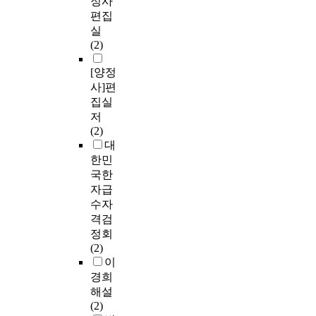
정사
편집
실
(2)
[양정
사]편
집실
저
(2)
대
한민
국한
자급
수자
격검
정회
(2)
이
경희
해설
(2)