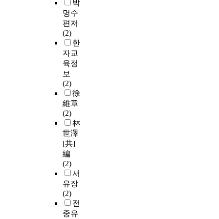
박
명수
편저
(2)
한
자교
육정
보
(2)
徐
維章
(2)
林
世澤
[共]
編
(2)
서
유장
(2)
전
중유