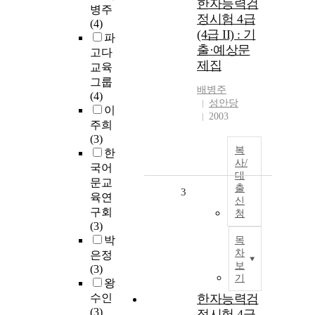
한자능력검
병주
정시험 4급
(4)
(4급 II) : 기
파
출·예상문
고다
제집
교육
그룹
배병주
(4)
성안당
이
2003
주희
(3)
복
한
사/
국어
대
문교
출
3
육연
신
구회
청
(3)
박
목
차
은정
보
(3)
기
왕
수인
한자능력검
(3)
정시험 4급