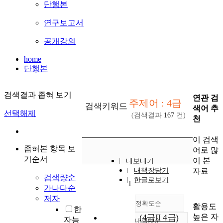
단행본
연구보고서
공개강의
home
단행본
검색결과 좁혀 보기
연관 검
주제어 : 4급
검색키워드
색어 추
선택해제
(검색결과
167
건)
천
이 검색
좁혀본 항목 보
어로 많
기순서
이 본
내보내기
자료
내책장담기
검색량순
한글로보기
1
가나다순
저자
정확도순
활용도
한
높은 자
(4급II 4급)
자능
내림차순