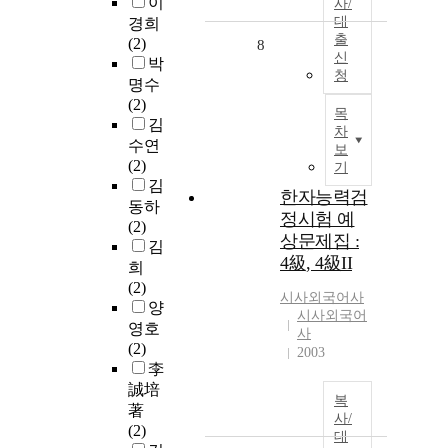
이
사/
대
경희
출
(2)
8
신
박
청
명수
(2)
목
김
차
수연
보
(2)
기
김
한자능력검
동하
정시험 예
(2)
상문제집 :
김
4級, 4級II
희
(2)
시사외국어사
양
시사외국어
영호
사
(2)
2003
李
誠培
복
著
사/
(2)
대