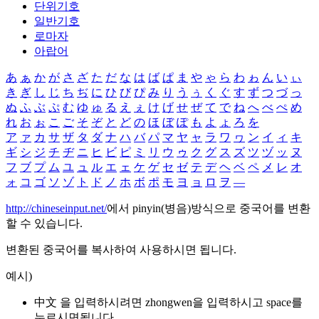
단위기호
일반기호
로마자
아랍어
あ
ぁ
か
が
さ
ざ
た
だ
な
は
ば
ぱ
ま
や
ゃ
ら
わ
ゎ
ん
い
ぃ
き
ぎ
し
じ
ち
ぢ
に
ひ
び
ぴ
み
り
う
ぅ
く
ぐ
す
ず
つ
づ
っ
ぬ
ふ
ぶ
ぷ
む
ゆ
ゅ
る
え
ぇ
け
げ
せ
ぜ
て
で
ね
へ
べ
ぺ
め
れ
お
ぉ
こ
ご
そ
ぞ
と
ど
の
ほ
ぼ
ぽ
も
よ
ょ
ろ
を
ア
ァ
カ
サ
ザ
タ
ダ
ナ
ハ
バ
パ
マ
ヤ
ャ
ラ
ワ
ヮ
ン
イ
ィ
キ
ギ
シ
ジ
チ
ヂ
ニ
ヒ
ビ
ピ
ミ
リ
ウ
ゥ
ク
グ
ス
ズ
ツ
ヅ
ッ
ヌ
フ
ブ
プ
ム
ユ
ュ
ル
エ
ェ
ケ
ゲ
セ
ゼ
テ
デ
ヘ
ベ
ペ
メ
レ
オ
ォ
コ
ゴ
ソ
ゾ
ト
ド
ノ
ホ
ボ
ポ
モ
ヨ
ョ
ロ
ヲ
―
http://chineseinput.net/
에서 pinyin(병음)방식으로 중국어를 변환
할 수 있습니다.
변환된 중국어를 복사하여 사용하시면 됩니다.
예시)
中文 을 입력하시려면
zhongwen
을 입력하시고 space를
누르시면됩니다.