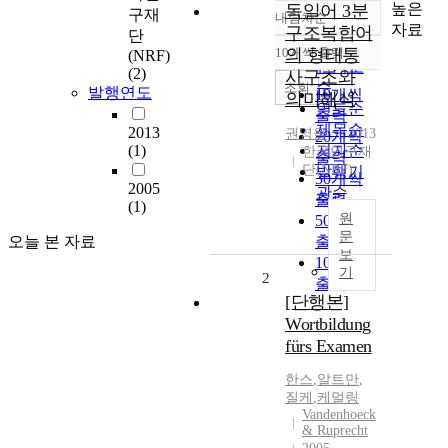
높은
독일어 3분
구재
내림차순
정확도
자료
구조복합어
단
순
10개씩 출력
의 형태통
(NRF)
내림차순
인기도
(2)
사구조와
순
조회
발행연도
10개씩
의미해석
연도순
출력
제목순
2013
권영을
2013
20개씩
(1)
저자순
한국연구재
출력
단(NRF)
발행기
30개씩
2005
관순
출력
(1)
원
50개씩
문
오늘 본 자료
출력
보
100개씩
기
2
출력
[단행본]
Wortbildung
fürs Examen
한스
,
알트만
,
질케
,
케멀링
Vandenhoeck
& Ruprecht