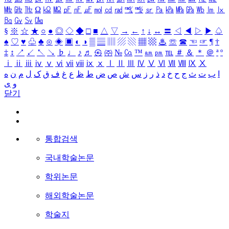
㎒
㎓
㎔
Ω
㏀
㏁
㎊
㎋
㎌
㏖
㏅
㎭
㎮
㎯
㏛
㎩
㎪
㎫
㎬
㏝
㏐
㏓
㏃
㏉
㏜
㏆
§
※
☆
★
○
●
◎
◇
◆
□
■
△
▽
→
←
↑
↓
↔
〓
◁
◀
▷
▶
♤
♠
♡
♥
♧
♣
⊙
◈
▣
◐
◑
▒
▤
▥
▨
▧
▦
▩
♨
☏
☎
☜
☞
¶
†
‡
↕
↗
↙
↖
↘
♭
♩
♪
♬
㉿
㈜
№
㏇
™
㏂
㏘
℡
＃
＆
＊
＠
ª
º
ⅰ
ⅱ
ⅲ
ⅳ
ⅴ
ⅵ
ⅶ
ⅷ
ⅸ
ⅹ
Ⅰ
Ⅱ
Ⅲ
Ⅳ
Ⅴ
Ⅵ
Ⅶ
Ⅷ
Ⅸ
Ⅹ
ا
ب
ت
ث
ج
ح
خ
د
ذ
ر
ز
س
ش
ص
ض
ط
ظ
ع
غ
ف
ق
ک
ل
م
ن
ه
و
ی
닫기
통합검색
국내학술논문
학위논문
해외학술논문
학술지