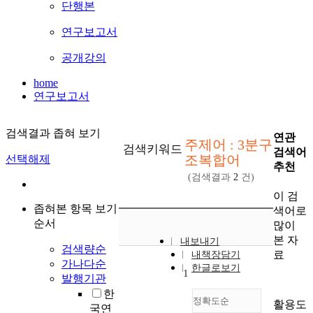
단행본
연구보고서
공개강의
home
연구보고서
검색결과 좁혀 보기
연관
주제어 : 3분구
검색키워드
검색어
조복합어
선택해제
추천
(검색결과
2
건)
이 검
좁혀본 항목 보기
색어로
순서
많이
본 자
내보내기
검색량순
료
내책장담기
가나다순
한글로보기
1
발행기관
한
정확도순
활용도
국연