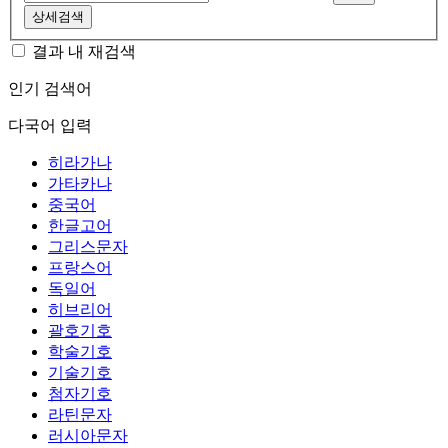
상세검색
결과 내 재검색
인기 검색어
다국어 입력
히라가나
가타카나
중국어
한글고어
그리스문자
프랑스어
독일어
히브리어
괄호기호
학술기호
기술기호
첨자기호
라틴문자
러시아문자