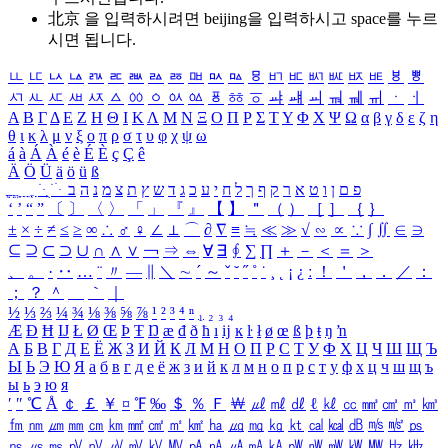
北京 을 입력하시려면
beijing
을 입력하시고 space를 누르
시면 됩니다.
ㅥ
ㅦ
ㅧ
ㅨ
ㅩ
ㅪ
ㅫ
ㅬ
ㅭ
ㅮ
ㅯ
ㅰ
ㅱ
ㅲ
ㅳ
ㅴ
ㅵ
ㅶ
ㅷ
ㅸ
ㅹ
ㅺ
ㅻ
ㅼ
ㅽ
ㅾ
ㅿ
ㆀ
ㆁ
ㆂ
ㆃ
ㆄ
ㆅ
ㆆ
ㆇ
ㆈ
ㆉ
ㆊ
ㆋ
ㆌ
ㆍ
ㆎ
Α
Β
Γ
Δ
Ε
Ζ
Η
Θ
Ι
Κ
Λ
Μ
Ν
Ξ
Ο
Π
Ρ
Σ
Τ
Υ
Φ
Χ
Ψ
Ω
α
β
γ
δ
ε
ζ
η
θ
ι
κ
λ
μ
ν
ξ
ο
π
ρ
σ
τ
υ
φ
χ
ψ
ω
á
à
Á
À
é
è
É
È
ç
Ç
ê
Ä
Ö
Ü
ä
ö
ü
ß
ְ
ֳ
ֲ
ֱ
ָ
ַ
ֵ
ֶ
ִ
ֹ
ּ
ֻ
ׂ
ׁ
ּ
ב
ה
נ
מ
צ
ת
ץ
ש
ד
ג
כ
ע
י
ח
ל
ך
ף
ק
ר
א
ט
ו
ן
ם
פ
‘
’
“
”
〔
〕
〈
〉
「
」
『
』
【
】
＂
（
）
［
］
｛
｝
±
×
÷
≠
≤
≥
∞
∴
♂
♀
∠
⊥
⌒
∂
∇
≡
≒
≪
≫
√
∽
∝
∵
∫
∬
∈
∋
⊆
⊇
⊂
⊃
∪
∩
∧
∨
￢
⇒
⇔
∀
∃
∮
∑
∏
＋
－
＜
＝
＞
、
。
·
‥
…
¨
〃
―
∥
＼
∼
´
～
ˇ
˘
˝
˚
˙
¸
˛
¡
¿
ː
！
＇
，
．
／
：
；
？
＾
＿
｀
｜
½
⅓
⅔
¼
¾
⅛
⅜
⅝
⅞
¹
²
³
⁴
ⁿ
₁
₂
₃
₄
Æ
Ð
Ħ
Ĳ
Ł
Ø
Œ
Þ
Ŧ
Ŋ
æ
đ
ð
ħ
ı
ĳ
ĸ
ŀ
ł
ø
œ
ß
þ
ŧ
ŋ
ŉ
А
Б
В
Г
Д
Е
Ё
Ж
З
И
Й
К
Л
М
Н
О
П
Р
С
Т
У
Ф
Х
Ц
Ч
Ш
Щ
Ъ
Ы
Ь
Э
Ю
Я
а
б
в
г
д
е
ё
ж
з
и
й
к
л
м
н
о
п
р
с
т
у
ф
х
ц
ч
ш
щ
ъ
ы
ь
э
ю
я
′
″
℃
Å
￠
￡
￥
¤
℉
‰
＄
％
Ｆ
￦
㎕
㎖
㎗
ℓ
㎘
㏄
㎣
㎤
㎥
㎦
㎙
㎚
㎛
㎜
㎝
㎞
㎟
㎠
㎡
㎢
㏊
㎍
㎎
㎏
㏏
㎈
㎉
㏈
㎧
㎨
㎰
㎱
㎲
㎳
㎴
㎵
㎶
㎷
㎸
㎹
㎀
㎁
㎂
㎃
㎄
㎺
㎻
㎽
㎾
㎿
㎐
㎑