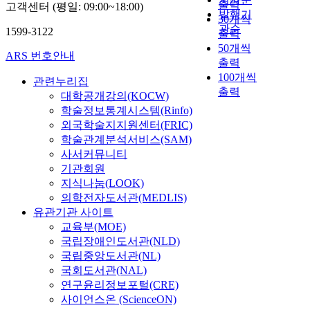
출력
고객센터 (평일: 09:00~18:00)
발행기
30개씩
관순
1599-3122
출력
50개씩
ARS 번호안내
출력
100개씩
관련누리집
출력
대학공개강의(KOCW)
학술정보통계시스템(Rinfo)
외국학술지지원센터(FRIC)
학술관계분석서비스(SAM)
사서커뮤니티
기관회원
지식나눔(LOOK)
의학전자도서관(MEDLIS)
유관기관 사이트
교육부(MOE)
국립장애인도서관(NLD)
국립중앙도서관(NL)
국회도서관(NAL)
연구윤리정보포털(CRE)
사이언스온 (ScienceON)