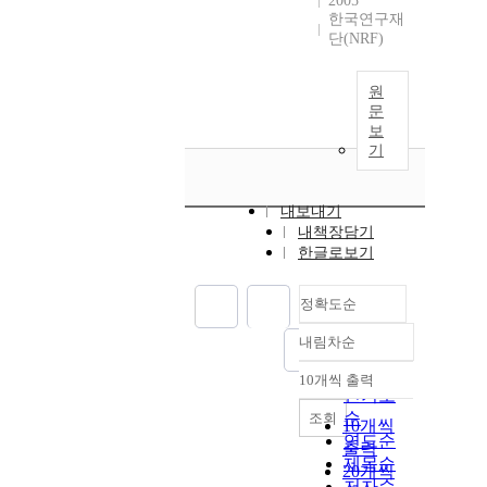
2005
한국연구재
단(NRF)
원
문
보
기
내보내기
내책장담기
한글로보기
정확도순
내림차순
정확도
순
10개씩 출력
내림차순
인기도
순
조회
10개씩
연도순
출력
제목순
20개씩
저자순