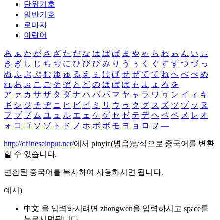
단위기호
일반기호
로마자
아랍어
あ
ぁ
か
が
さ
ざ
た
だ
な
は
ば
ぱ
ま
や
ゃ
ら
わ
ゎ
ん
い
ぃ
き
ぎ
し
じ
ち
ぢ
に
ひ
び
ぴ
み
り
う
ぅ
く
ぐ
す
ず
つ
づ
っ
ぬ
ふ
ぶ
ぷ
む
ゆ
ゅ
る
え
ぇ
け
げ
せ
ぜ
て
で
ね
へ
べ
ぺ
め
れ
お
ぉ
こ
ご
そ
ぞ
と
ど
の
ほ
ぼ
ぽ
も
よ
ょ
ろ
を
ア
ァ
カ
サ
ザ
タ
ダ
ナ
ハ
バ
パ
マ
ヤ
ャ
ラ
ワ
ヮ
ン
イ
ィ
キ
ギ
シ
ジ
チ
ヂ
ニ
ヒ
ビ
ピ
ミ
リ
ウ
ゥ
ク
グ
ス
ズ
ツ
ヅ
ッ
ヌ
フ
ブ
プ
ム
ユ
ュ
ル
エ
ェ
ケ
ゲ
セ
ゼ
テ
デ
ヘ
ベ
ペ
メ
レ
オ
ォ
コ
ゴ
ソ
ゾ
ト
ド
ノ
ホ
ボ
ポ
モ
ヨ
ョ
ロ
ヲ
―
http://chineseinput.net/
에서 pinyin(병음)방식으로 중국어를 변환
할 수 있습니다.
변환된 중국어를 복사하여 사용하시면 됩니다.
예시)
中文 을 입력하시려면
zhongwen
을 입력하시고 space를
누르시면됩니다.