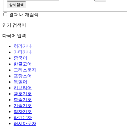
상세검색
결과 내 재검색
인기 검색어
다국어 입력
히라가나
가타카나
중국어
한글고어
그리스문자
프랑스어
독일어
히브리어
괄호기호
학술기호
기술기호
첨자기호
라틴문자
러시아문자