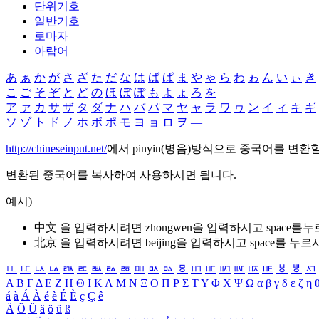
단위기호
일반기호
로마자
아랍어
あ
ぁ
か
が
さ
ざ
た
だ
な
は
ば
ぱ
ま
や
ゃ
ら
わ
ゎ
ん
い
ぃ
き
こ
ご
そ
ぞ
と
ど
の
ほ
ぼ
ぽ
も
よ
ょ
ろ
を
ア
ァ
カ
サ
ザ
タ
ダ
ナ
ハ
バ
パ
マ
ヤ
ャ
ラ
ワ
ヮ
ン
イ
ィ
キ
ギ
ソ
ゾ
ト
ド
ノ
ホ
ボ
ポ
モ
ヨ
ョ
ロ
ヲ
―
http://chineseinput.net/
에서 pinyin(병음)방식으로 중국어를 변환
변환된 중국어를 복사하여 사용하시면 됩니다.
예시)
中文 을 입력하시려면
zhongwen
을 입력하시고 space를
北京 을 입력하시려면
beijing
을 입력하시고 space를 누르
ㅥ
ㅦ
ㅧ
ㅨ
ㅩ
ㅪ
ㅫ
ㅬ
ㅭ
ㅮ
ㅯ
ㅰ
ㅱ
ㅲ
ㅳ
ㅴ
ㅵ
ㅶ
ㅷ
ㅸ
ㅹ
ㅺ
Α
Β
Γ
Δ
Ε
Ζ
Η
Θ
Ι
Κ
Λ
Μ
Ν
Ξ
Ο
Π
Ρ
Σ
Τ
Υ
Φ
Χ
Ψ
Ω
α
β
γ
δ
ε
ζ
η
á
à
Á
À
é
è
É
È
ç
Ç
ê
Ä
Ö
Ü
ä
ö
ü
ß