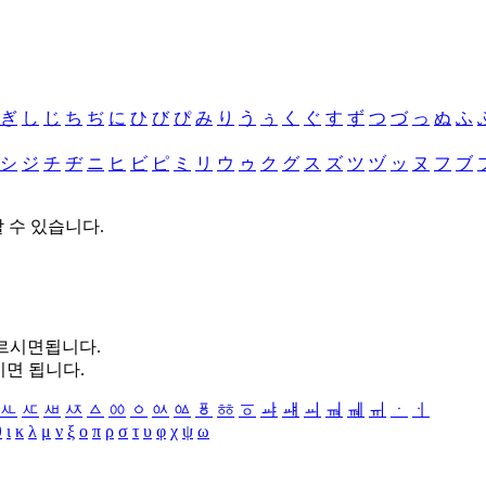
ぎ
し
じ
ち
ぢ
に
ひ
び
ぴ
み
り
う
ぅ
く
ぐ
す
ず
つ
づ
っ
ぬ
ふ
シ
ジ
チ
ヂ
ニ
ヒ
ビ
ピ
ミ
リ
ウ
ゥ
ク
グ
ス
ズ
ツ
ヅ
ッ
ヌ
フ
ブ
할 수 있습니다.
누르시면됩니다.
시면 됩니다.
ㅻ
ㅼ
ㅽ
ㅾ
ㅿ
ㆀ
ㆁ
ㆂ
ㆃ
ㆄ
ㆅ
ㆆ
ㆇ
ㆈ
ㆉ
ㆊ
ㆋ
ㆌ
ㆍ
ㆎ
θ
ι
κ
λ
μ
ν
ξ
ο
π
ρ
σ
τ
υ
φ
χ
ψ
ω