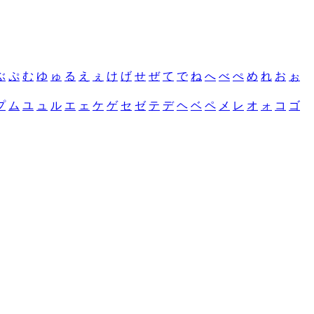
ぶ
ぷ
む
ゆ
ゅ
る
え
ぇ
け
げ
せ
ぜ
て
で
ね
へ
べ
ぺ
め
れ
お
ぉ
プ
ム
ユ
ュ
ル
エ
ェ
ケ
ゲ
セ
ゼ
テ
デ
ヘ
ベ
ペ
メ
レ
オ
ォ
コ
ゴ