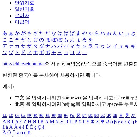
단위기호
일반기호
로마자
아랍어
あ
ぁ
か
が
さ
ざ
た
だ
な
は
ば
ぱ
ま
や
ゃ
ら
わ
ゎ
ん
い
ぃ
き
こ
ご
そ
ぞ
と
ど
の
ほ
ぼ
ぽ
も
よ
ょ
ろ
を
ア
ァ
カ
サ
ザ
タ
ダ
ナ
ハ
バ
パ
マ
ヤ
ャ
ラ
ワ
ヮ
ン
イ
ィ
キ
ギ
ソ
ゾ
ト
ド
ノ
ホ
ボ
ポ
モ
ヨ
ョ
ロ
ヲ
―
http://chineseinput.net/
에서 pinyin(병음)방식으로 중국어를 변환
변환된 중국어를 복사하여 사용하시면 됩니다.
예시)
中文 을 입력하시려면
zhongwen
을 입력하시고 space를
北京 을 입력하시려면
beijing
을 입력하시고 space를 누르
ㅥ
ㅦ
ㅧ
ㅨ
ㅩ
ㅪ
ㅫ
ㅬ
ㅭ
ㅮ
ㅯ
ㅰ
ㅱ
ㅲ
ㅳ
ㅴ
ㅵ
ㅶ
ㅷ
ㅸ
ㅹ
ㅺ
Α
Β
Γ
Δ
Ε
Ζ
Η
Θ
Ι
Κ
Λ
Μ
Ν
Ξ
Ο
Π
Ρ
Σ
Τ
Υ
Φ
Χ
Ψ
Ω
α
β
γ
δ
ε
ζ
η
á
à
Á
À
é
è
É
È
ç
Ç
ê
Ä
Ö
Ü
ä
ö
ü
ß