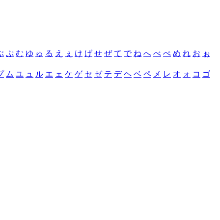
ぶ
ぷ
む
ゆ
ゅ
る
え
ぇ
け
げ
せ
ぜ
て
で
ね
へ
べ
ぺ
め
れ
お
ぉ
プ
ム
ユ
ュ
ル
エ
ェ
ケ
ゲ
セ
ゼ
テ
デ
ヘ
ベ
ペ
メ
レ
オ
ォ
コ
ゴ