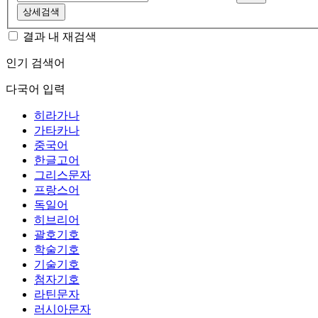
상세검색
결과 내 재검색
인기 검색어
다국어 입력
히라가나
가타카나
중국어
한글고어
그리스문자
프랑스어
독일어
히브리어
괄호기호
학술기호
기술기호
첨자기호
라틴문자
러시아문자