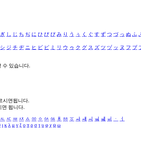
ぎ
し
じ
ち
ぢ
に
ひ
び
ぴ
み
り
う
ぅ
く
ぐ
す
ず
つ
づ
っ
ぬ
ふ
シ
ジ
チ
ヂ
ニ
ヒ
ビ
ピ
ミ
リ
ウ
ゥ
ク
グ
ス
ズ
ツ
ヅ
ッ
ヌ
フ
ブ
할 수 있습니다.
누르시면됩니다.
시면 됩니다.
ㅻ
ㅼ
ㅽ
ㅾ
ㅿ
ㆀ
ㆁ
ㆂ
ㆃ
ㆄ
ㆅ
ㆆ
ㆇ
ㆈ
ㆉ
ㆊ
ㆋ
ㆌ
ㆍ
ㆎ
θ
ι
κ
λ
μ
ν
ξ
ο
π
ρ
σ
τ
υ
φ
χ
ψ
ω