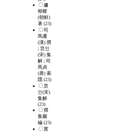
盧
相稷
(朝鮮)
著
(23)
司
馬遷
(漢) 撰
; 裵인
(宋) 集
解 ; 司
馬貞
(唐) 索
隱
(23)
裵
인(宋)
集解
(23)
撰
集廳
編
(23)
實