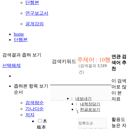
단행본
연구보고서
공개강의
home
단행본
검색결과 좁혀 보기
연관 검
주제어 : 10행
검색키워드
색어 추
선택해제
(검색결과
3,519
천
건)
이 검색
좁혀본 항목 보기
어로 많
순서
이 본
자료
내보내기
검색량순
내책장담기
가나다순
한글로보기
1
저자
활용도
木
정확도순
높은 자
板本