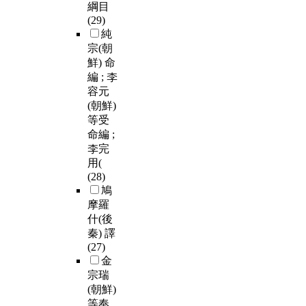
綱目
(29)
純
宗(朝
鮮) 命
編 ; 李
容元
(朝鮮)
等受
命編 ;
李完
用(
(28)
鳩
摩羅
什(後
秦) 譯
(27)
金
宗瑞
(朝鮮)
等奉