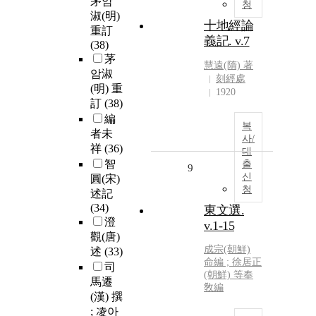
茅암
청
淑(明)
十地經論
重訂
義記. v.7
(38)
茅
慧遠(隋) 著
암淑
刻經處
(明) 重
1920
訂
(38)
編
복
者未
사/
祥
(36)
대
智
출
9
신
圓(宋)
청
述記
(34)
東文選.
澄
v.1-15
觀(唐)
成宗(朝鮮)
述
(33)
命編 ; 徐居正
司
(朝鮮) 等奉
馬遷
敎編
(漢) 撰
; 凌아