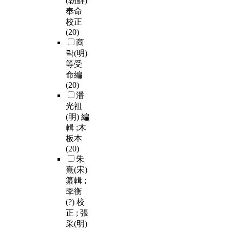
(朝鮮)
奉命
校正
(20)
商
락(明)
等受
命編
(20)
潘
光祖
(明) 編
輯 ;木
板本
(20)
朱
熹(宋)
纂輯 ;
李衡
(?) 校
正 ; 張
采(明)