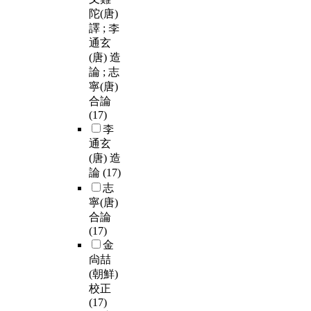
陀(唐)
譯 ; 李
通玄
(唐) 造
論 ; 志
寧(唐)
合論
(17)
李
通玄
(唐) 造
論
(17)
志
寧(唐)
合論
(17)
金
尙喆
(朝鮮)
校正
(17)