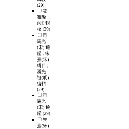
(29)
凌
雅隆
(明) 輯
校
(29)
司
馬光
(宋) 通
鑑 ; 朱
熹(宋)
綱目 ;
潘光
祖(明)
編輯
(29)
司
馬光
(宋) 通
鑑
(29)
朱
熹(宋)