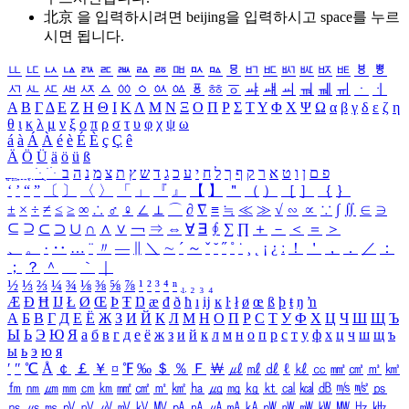
北京 을 입력하시려면
beijing
을 입력하시고 space를 누르
시면 됩니다.
ㅥ
ㅦ
ㅧ
ㅨ
ㅩ
ㅪ
ㅫ
ㅬ
ㅭ
ㅮ
ㅯ
ㅰ
ㅱ
ㅲ
ㅳ
ㅴ
ㅵ
ㅶ
ㅷ
ㅸ
ㅹ
ㅺ
ㅻ
ㅼ
ㅽ
ㅾ
ㅿ
ㆀ
ㆁ
ㆂ
ㆃ
ㆄ
ㆅ
ㆆ
ㆇ
ㆈ
ㆉ
ㆊ
ㆋ
ㆌ
ㆍ
ㆎ
Α
Β
Γ
Δ
Ε
Ζ
Η
Θ
Ι
Κ
Λ
Μ
Ν
Ξ
Ο
Π
Ρ
Σ
Τ
Υ
Φ
Χ
Ψ
Ω
α
β
γ
δ
ε
ζ
η
θ
ι
κ
λ
μ
ν
ξ
ο
π
ρ
σ
τ
υ
φ
χ
ψ
ω
á
à
Á
À
é
è
É
È
ç
Ç
ê
Ä
Ö
Ü
ä
ö
ü
ß
ְ
ֳ
ֲ
ֱ
ָ
ַ
ֵ
ֶ
ִ
ֹ
ּ
ֻ
ׂ
ׁ
ּ
ב
ה
נ
מ
צ
ת
ץ
ש
ד
ג
כ
ע
י
ח
ל
ך
ף
ק
ר
א
ט
ו
ן
ם
פ
‘
’
“
”
〔
〕
〈
〉
「
」
『
』
【
】
＂
（
）
［
］
｛
｝
±
×
÷
≠
≤
≥
∞
∴
♂
♀
∠
⊥
⌒
∂
∇
≡
≒
≪
≫
√
∽
∝
∵
∫
∬
∈
∋
⊆
⊇
⊂
⊃
∪
∩
∧
∨
￢
⇒
⇔
∀
∃
∮
∑
∏
＋
－
＜
＝
＞
、
。
·
‥
…
¨
〃
―
∥
＼
∼
´
～
ˇ
˘
˝
˚
˙
¸
˛
¡
¿
ː
！
＇
，
．
／
：
；
？
＾
＿
｀
｜
½
⅓
⅔
¼
¾
⅛
⅜
⅝
⅞
¹
²
³
⁴
ⁿ
₁
₂
₃
₄
Æ
Ð
Ħ
Ĳ
Ł
Ø
Œ
Þ
Ŧ
Ŋ
æ
đ
ð
ħ
ı
ĳ
ĸ
ŀ
ł
ø
œ
ß
þ
ŧ
ŋ
ŉ
А
Б
В
Г
Д
Е
Ё
Ж
З
И
Й
К
Л
М
Н
О
П
Р
С
Т
У
Ф
Х
Ц
Ч
Ш
Щ
Ъ
Ы
Ь
Э
Ю
Я
а
б
в
г
д
е
ё
ж
з
и
й
к
л
м
н
о
п
р
с
т
у
ф
х
ц
ч
ш
щ
ъ
ы
ь
э
ю
я
′
″
℃
Å
￠
￡
￥
¤
℉
‰
＄
％
Ｆ
￦
㎕
㎖
㎗
ℓ
㎘
㏄
㎣
㎤
㎥
㎦
㎙
㎚
㎛
㎜
㎝
㎞
㎟
㎠
㎡
㎢
㏊
㎍
㎎
㎏
㏏
㎈
㎉
㏈
㎧
㎨
㎰
㎱
㎲
㎳
㎴
㎵
㎶
㎷
㎸
㎹
㎀
㎁
㎂
㎃
㎄
㎺
㎻
㎽
㎾
㎿
㎐
㎑