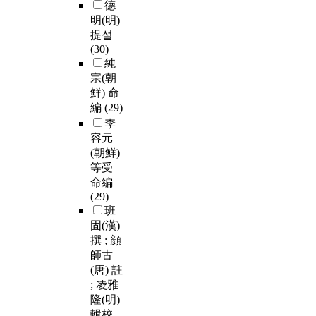
德
明(明)
提설
(30)
純
宗(朝
鮮) 命
編
(29)
李
容元
(朝鮮)
等受
命編
(29)
班
固(漢)
撰 ; 顔
師古
(唐) 註
; 凌雅
隆(明)
輯校