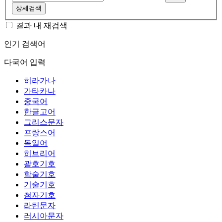
상세검색
결과 내 재검색
인기 검색어
다국어 입력
히라가나
가타카나
중국어
한글고어
그리스문자
프랑스어
독일어
히브리어
괄호기호
학술기호
기술기호
첨자기호
라틴문자
러시아문자