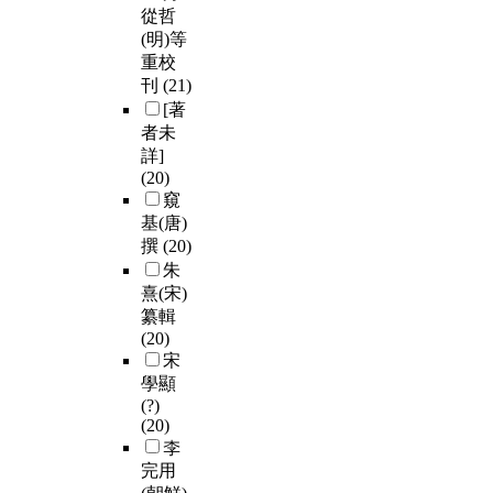
從哲
(明)等
重校
刊
(21)
[著
者未
詳]
(20)
窺
基(唐)
撰
(20)
朱
熹(宋)
纂輯
(20)
宋
學顯
(?)
(20)
李
完用