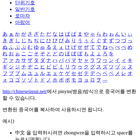
단위기호
일반기호
로마자
아랍어
あ
ぁ
か
が
さ
ざ
た
だ
な
は
ば
ぱ
ま
や
ゃ
ら
わ
ゎ
ん
い
ぃ
き
ぎ
し
じ
ち
ぢ
に
ひ
び
ぴ
み
り
う
ぅ
く
ぐ
す
ず
つ
づ
っ
ぬ
ふ
ぶ
ぷ
む
ゆ
ゅ
る
え
ぇ
け
げ
せ
ぜ
て
で
ね
へ
べ
ぺ
め
れ
お
ぉ
こ
ご
そ
ぞ
と
ど
の
ほ
ぼ
ぽ
も
よ
ょ
ろ
を
ア
ァ
カ
サ
ザ
タ
ダ
ナ
ハ
バ
パ
マ
ヤ
ャ
ラ
ワ
ヮ
ン
イ
ィ
キ
ギ
シ
ジ
チ
ヂ
ニ
ヒ
ビ
ピ
ミ
リ
ウ
ゥ
ク
グ
ス
ズ
ツ
ヅ
ッ
ヌ
フ
ブ
プ
ム
ユ
ュ
ル
エ
ェ
ケ
ゲ
セ
ゼ
テ
デ
ヘ
ベ
ペ
メ
レ
オ
ォ
コ
ゴ
ソ
ゾ
ト
ド
ノ
ホ
ボ
ポ
モ
ヨ
ョ
ロ
ヲ
―
http://chineseinput.net/
에서 pinyin(병음)방식으로 중국어를 변환
할 수 있습니다.
변환된 중국어를 복사하여 사용하시면 됩니다.
예시)
中文 을 입력하시려면
zhongwen
을 입력하시고 space를
누르시면됩니다.