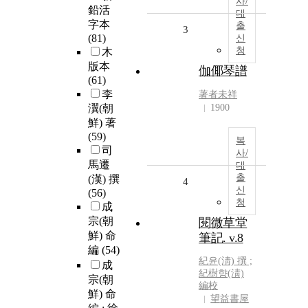
사/
鉛活
대
字本
출
3
(81)
신
청
木
版本
伽倻琴譜
(61)
李
著者未祥
瀷(朝
1900
鮮) 著
(59)
복
司
사/
馬遷
대
출
(漢) 撰
4
신
(56)
청
成
宗(朝
閱微草堂
鮮) 命
筆記. v.8
編
(54)
紀윤(淸) 撰 ;
成
紀樹향(淸)
宗(朝
編校
鮮) 命
望益書屋