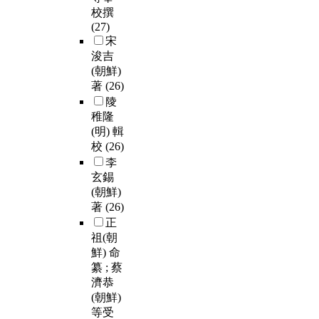
校撰
(27)
宋
浚吉
(朝鮮)
著
(26)
陵
稚隆
(明) 輯
校
(26)
李
玄錫
(朝鮮)
著
(26)
正
祖(朝
鮮) 命
纂 ; 蔡
濟恭
(朝鮮)
等受