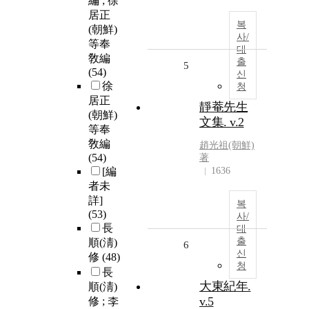
編 ; 徐
居正
복
(朝鮮)
사/
等奉
대
敎編
출
5
(54)
신
徐
청
居正
靜菴先生
(朝鮮)
文集. v.2
等奉
敎編
趙光祖(朝鮮)
(54)
著
[編
1636
者未
詳]
복
(53)
사/
長
대
출
順(淸)
6
신
修
(48)
청
長
大東紀年.
順(淸)
v.5
修 ; 李