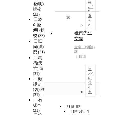
복
隆(明)
사/
輯校
대
(33)
출
10
凌
신
아隆
청
(明) 輯
砥南先生
校
(33)
文集
班
固(漢)
金南一(朝鮮)
撰
(31)
著
1916
馬
鳴(天
竺) 造
복
(31)
사/
대
顔
출
師古
신
(唐) 註
청
(31)
石
板本
내보내기
(31)
내책장담기