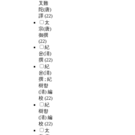
叉難
陀(唐)
譯
(22)
太
宗(唐)
御撰
(22)
紀
윤(淸)
撰
(22)
紀
윤(淸)
撰 ; 紀
樹향
(淸) 編
校
(22)
紀
樹향
(淸) 編
校
(22)
太