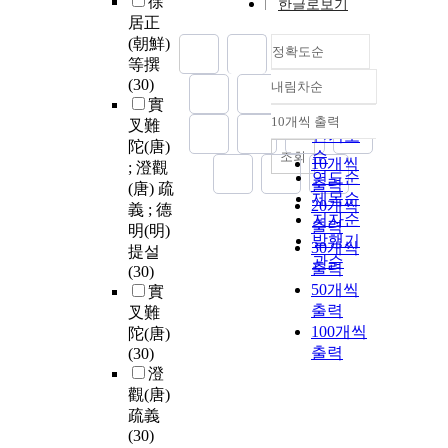
徐
한글로보기
居正
(朝鮮)
정확도순
等撰
(30)
내림차순
정확도
實
순
10개씩 출력
叉難
내림차순
인기도
陀(唐)
순
조회
10개씩
; 澄觀
연도순
출력
(唐) 疏
제목순
20개씩
義 ; 德
저자순
출력
明(明)
발행기
30개씩
提설
관순
출력
(30)
50개씩
實
출력
叉難
100개씩
陀(唐)
출력
(30)
澄
觀(唐)
疏義
(30)