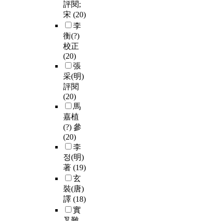
評閱;
宋
(20)
李
衡(?)
校正
(20)
張
采(明)
評閱
(20)
馬
嘉植
(?) 參
(20)
李
정(明)
著
(19)
玄
裝(唐)
譯
(18)
實
叉難