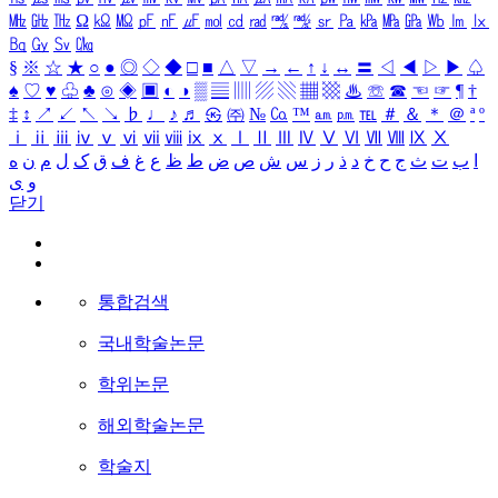
㎒
㎓
㎔
Ω
㏀
㏁
㎊
㎋
㎌
㏖
㏅
㎭
㎮
㎯
㏛
㎩
㎪
㎫
㎬
㏝
㏐
㏓
㏃
㏉
㏜
㏆
§
※
☆
★
○
●
◎
◇
◆
□
■
△
▽
→
←
↑
↓
↔
〓
◁
◀
▷
▶
♤
♠
♡
♥
♧
♣
⊙
◈
▣
◐
◑
▒
▤
▥
▨
▧
▦
▩
♨
☏
☎
☜
☞
¶
†
‡
↕
↗
↙
↖
↘
♭
♩
♪
♬
㉿
㈜
№
㏇
™
㏂
㏘
℡
＃
＆
＊
＠
ª
º
ⅰ
ⅱ
ⅲ
ⅳ
ⅴ
ⅵ
ⅶ
ⅷ
ⅸ
ⅹ
Ⅰ
Ⅱ
Ⅲ
Ⅳ
Ⅴ
Ⅵ
Ⅶ
Ⅷ
Ⅸ
Ⅹ
ا
ب
ت
ث
ج
ح
خ
د
ذ
ر
ز
س
ش
ص
ض
ط
ظ
ع
غ
ف
ق
ک
ل
م
ن
ه
و
ی
닫기
통합검색
국내학술논문
학위논문
해외학술논문
학술지