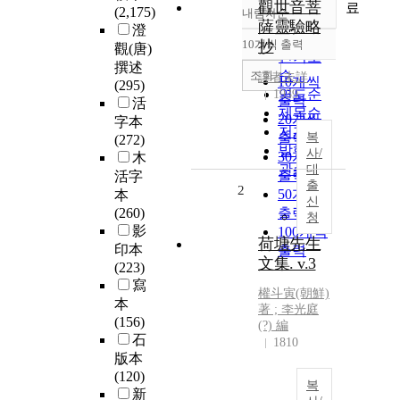
觀世音菩
료
(2,175)
내림차순
정확도
薩靈驗略
澄
순
10개씩 출력
抄
觀(唐)
내림차순
인기도
撰述
순
조회
譯者未詳
10개씩
(295)
연도순
1939
출력
活
제목순
20개씩
字本
저자순
출력
복
(272)
발행기
사/
30개씩
木
관순
대
출력
活字
출
2
50개씩
本
신
(260)
출력
청
影
100개씩
荷塘先生
印本
출력
文集. v.3
(223)
寫
權斗寅(朝鮮)
本
著 ; 李光庭
(156)
(?) 編
石
1810
版本
(120)
복
新