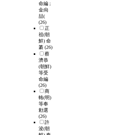
命編 ;
金尙
喆(
(26)
正
祖(朝
鮮) 命
纂
(26)
蔡
濟恭
(朝鮮)
等受
命編
(26)
商
輅(明)
等奉
勅選
(26)
許
浚(朝
鮮) 奉