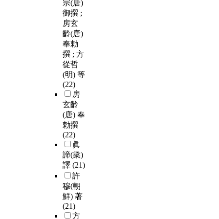
宗(唐)
御撰 ;
房玄
齡(唐)
奉勅
撰 ; 方
從哲
(明) 等
(22)
房
玄齡
(唐) 奉
勅撰
(22)
眞
諦(梁)
譯
(21)
許
穆(朝
鮮) 著
(21)
方