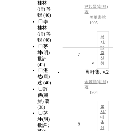
桂林
尹起晋(朝鮮)
(淸) 等
著
輯
(48)
美華書館
李
1905
桂林
(淸) 等
복
輯
(48)
사/
茅
대
坤(明)
출
7
신
批評
청
(45)
湛
直軒集. v.2
然(唐)
金鍾順(朝鮮)
述
(40)
著
許
1904
傳(朝
鮮) 著
복
(38)
사/
茅
대
坤(明)
출
8
批評 ;
신