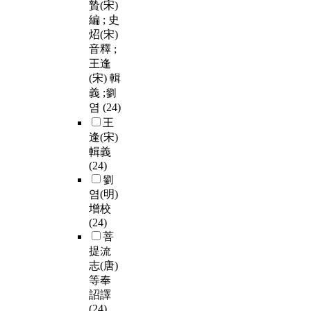
贄(宋)
編 ; 史
炤(宋)
音釋 ;
王逢
(宋) 輯
義 ;劉
염
(24)
王
逢(宋)
輯義
(24)
劉
염(明)
增校
(24)
菩
提流
志(唐)
等奉
詔譯
(24)