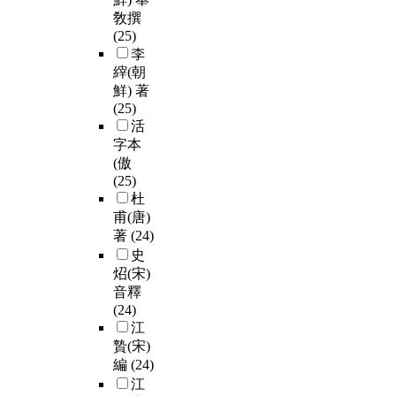
敎撰
(25)
李
縡(朝
鮮) 著
(25)
活
字本
(傲
(25)
杜
甫(唐)
著
(24)
史
炤(宋)
音釋
(24)
江
贄(宋)
編
(24)
江