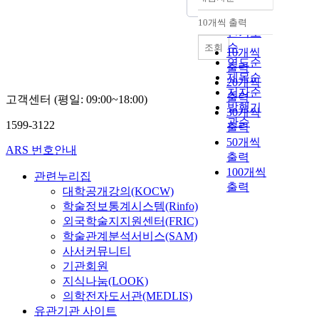
정확도
순
10개씩 출력
내림차순
인기도
순
조회
10개씩
연도순
출력
제목순
20개씩
저자순
출력
고객센터 (평일: 09:00~18:00)
발행기
30개씩
관순
1599-3122
출력
50개씩
ARS 번호안내
출력
100개씩
관련누리집
출력
대학공개강의(KOCW)
학술정보통계시스템(Rinfo)
외국학술지지원센터(FRIC)
학술관계분석서비스(SAM)
사서커뮤니티
기관회원
지식나눔(LOOK)
의학전자도서관(MEDLIS)
유관기관 사이트