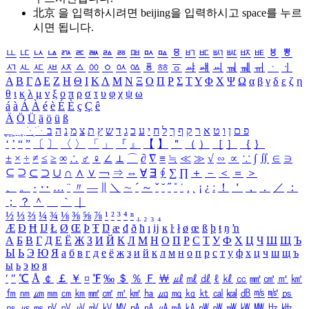
北京 을 입력하시려면
beijing
을 입력하시고 space를 누르
시면 됩니다.
ㅥ
ㅦ
ㅧ
ㅨ
ㅩ
ㅪ
ㅫ
ㅬ
ㅭ
ㅮ
ㅯ
ㅰ
ㅱ
ㅲ
ㅳ
ㅴ
ㅵ
ㅶ
ㅷ
ㅸ
ㅹ
ㅺ
ㅻ
ㅼ
ㅽ
ㅾ
ㅿ
ㆀ
ㆁ
ㆂ
ㆃ
ㆄ
ㆅ
ㆆ
ㆇ
ㆈ
ㆉ
ㆊ
ㆋ
ㆌ
ㆍ
ㆎ
Α
Β
Γ
Δ
Ε
Ζ
Η
Θ
Ι
Κ
Λ
Μ
Ν
Ξ
Ο
Π
Ρ
Σ
Τ
Υ
Φ
Χ
Ψ
Ω
α
β
γ
δ
ε
ζ
η
θ
ι
κ
λ
μ
ν
ξ
ο
π
ρ
σ
τ
υ
φ
χ
ψ
ω
á
à
Á
À
é
è
É
È
ç
Ç
ê
Ä
Ö
Ü
ä
ö
ü
ß
ְ
ֳ
ֲ
ֱ
ָ
ַ
ֵ
ֶ
ִ
ֹ
ּ
ֻ
ׂ
ׁ
ּ
ב
ה
נ
מ
צ
ת
ץ
ש
ד
ג
כ
ע
י
ח
ל
ך
ף
ק
ר
א
ט
ו
ן
ם
פ
‘
’
“
”
〔
〕
〈
〉
「
」
『
』
【
】
＂
（
）
［
］
｛
｝
±
×
÷
≠
≤
≥
∞
∴
♂
♀
∠
⊥
⌒
∂
∇
≡
≒
≪
≫
√
∽
∝
∵
∫
∬
∈
∋
⊆
⊇
⊂
⊃
∪
∩
∧
∨
￢
⇒
⇔
∀
∃
∮
∑
∏
＋
－
＜
＝
＞
、
。
·
‥
…
¨
〃
―
∥
＼
∼
´
～
ˇ
˘
˝
˚
˙
¸
˛
¡
¿
ː
！
＇
，
．
／
：
；
？
＾
＿
｀
｜
½
⅓
⅔
¼
¾
⅛
⅜
⅝
⅞
¹
²
³
⁴
ⁿ
₁
₂
₃
₄
Æ
Ð
Ħ
Ĳ
Ł
Ø
Œ
Þ
Ŧ
Ŋ
æ
đ
ð
ħ
ı
ĳ
ĸ
ŀ
ł
ø
œ
ß
þ
ŧ
ŋ
ŉ
А
Б
В
Г
Д
Е
Ё
Ж
З
И
Й
К
Л
М
Н
О
П
Р
С
Т
У
Ф
Х
Ц
Ч
Ш
Щ
Ъ
Ы
Ь
Э
Ю
Я
а
б
в
г
д
е
ё
ж
з
и
й
к
л
м
н
о
п
р
с
т
у
ф
х
ц
ч
ш
щ
ъ
ы
ь
э
ю
я
′
″
℃
Å
￠
￡
￥
¤
℉
‰
＄
％
Ｆ
￦
㎕
㎖
㎗
ℓ
㎘
㏄
㎣
㎤
㎥
㎦
㎙
㎚
㎛
㎜
㎝
㎞
㎟
㎠
㎡
㎢
㏊
㎍
㎎
㎏
㏏
㎈
㎉
㏈
㎧
㎨
㎰
㎱
㎲
㎳
㎴
㎵
㎶
㎷
㎸
㎹
㎀
㎁
㎂
㎃
㎄
㎺
㎻
㎽
㎾
㎿
㎐
㎑