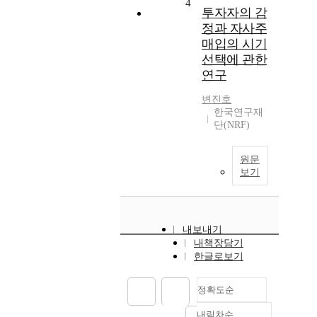
4
투자자의 감
정과 자사주
매입의 시기
선택에 관한
연구
변진호
한국연구재
단(NRF)
원문
보기
내보내기
내책장담기
한글로보기
정확도순
내림차순