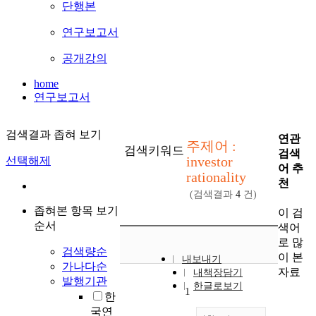
단행본
연구보고서
공개강의
home
연구보고서
검색결과 좁혀 보기
연관
주제어 :
검색키워드
검색
investor
선택해제
어 추
rationality
천
(검색결과
4
건)
좁혀본 항목 보기
이 검
순서
색어
로 많
검색량순
이 본
내보내기
가나다순
자료
내책장담기
발행기관
한글로보기
1
한
국연