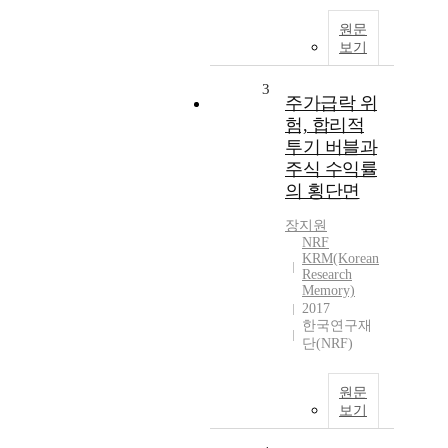
원문
보기
3
주가급락 위
험, 합리적
투기 버블과
주식 수익률
의 횡단면
장지원
NRF
KRM(Korean
Research
Memory)
2017
한국연구재
단(NRF)
원문
보기