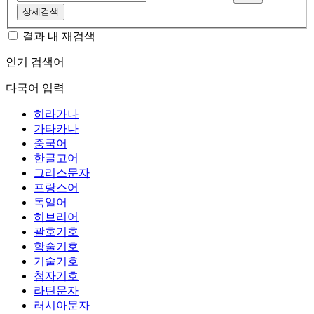
상세검색
결과 내 재검색
인기 검색어
다국어 입력
히라가나
가타카나
중국어
한글고어
그리스문자
프랑스어
독일어
히브리어
괄호기호
학술기호
기술기호
첨자기호
라틴문자
러시아문자