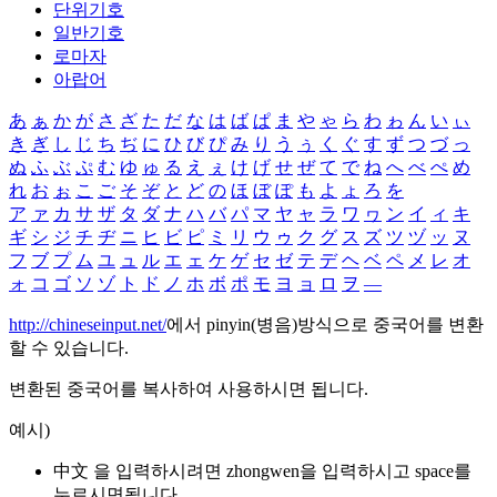
단위기호
일반기호
로마자
아랍어
あ
ぁ
か
が
さ
ざ
た
だ
な
は
ば
ぱ
ま
や
ゃ
ら
わ
ゎ
ん
い
ぃ
き
ぎ
し
じ
ち
ぢ
に
ひ
び
ぴ
み
り
う
ぅ
く
ぐ
す
ず
つ
づ
っ
ぬ
ふ
ぶ
ぷ
む
ゆ
ゅ
る
え
ぇ
け
げ
せ
ぜ
て
で
ね
へ
べ
ぺ
め
れ
お
ぉ
こ
ご
そ
ぞ
と
ど
の
ほ
ぼ
ぽ
も
よ
ょ
ろ
を
ア
ァ
カ
サ
ザ
タ
ダ
ナ
ハ
バ
パ
マ
ヤ
ャ
ラ
ワ
ヮ
ン
イ
ィ
キ
ギ
シ
ジ
チ
ヂ
ニ
ヒ
ビ
ピ
ミ
リ
ウ
ゥ
ク
グ
ス
ズ
ツ
ヅ
ッ
ヌ
フ
ブ
プ
ム
ユ
ュ
ル
エ
ェ
ケ
ゲ
セ
ゼ
テ
デ
ヘ
ベ
ペ
メ
レ
オ
ォ
コ
ゴ
ソ
ゾ
ト
ド
ノ
ホ
ボ
ポ
モ
ヨ
ョ
ロ
ヲ
―
http://chineseinput.net/
에서 pinyin(병음)방식으로 중국어를 변환
할 수 있습니다.
변환된 중국어를 복사하여 사용하시면 됩니다.
예시)
中文 을 입력하시려면
zhongwen
을 입력하시고 space를
누르시면됩니다.