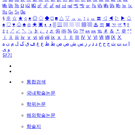
㎒
㎓
㎔
Ω
㏀
㏁
㎊
㎋
㎌
㏖
㏅
㎭
㎮
㎯
㏛
㎩
㎪
㎫
㎬
㏝
㏐
㏓
㏃
㏉
㏜
㏆
§
※
☆
★
○
●
◎
◇
◆
□
■
△
▽
→
←
↑
↓
↔
〓
◁
◀
▷
▶
♤
♠
♡
♥
♧
♣
⊙
◈
▣
◐
◑
▒
▤
▥
▨
▧
▦
▩
♨
☏
☎
☜
☞
¶
†
‡
↕
↗
↙
↖
↘
♭
♩
♪
♬
㉿
㈜
№
㏇
™
㏂
㏘
℡
＃
＆
＊
＠
ª
º
ⅰ
ⅱ
ⅲ
ⅳ
ⅴ
ⅵ
ⅶ
ⅷ
ⅸ
ⅹ
Ⅰ
Ⅱ
Ⅲ
Ⅳ
Ⅴ
Ⅵ
Ⅶ
Ⅷ
Ⅸ
Ⅹ
ا
ب
ت
ث
ج
ح
خ
د
ذ
ر
ز
س
ش
ص
ض
ط
ظ
ع
غ
ف
ق
ک
ل
م
ن
ه
و
ی
닫기
통합검색
국내학술논문
학위논문
해외학술논문
학술지