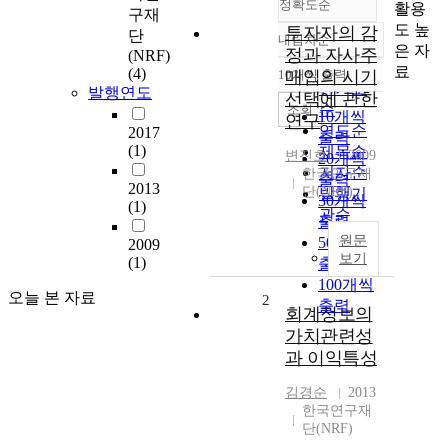
정확도순
활용
구재
도 높
투자자의 감
단
내림차순
정확도
은 자
정과 자사주
(NRF)
순
료
(4)
10개씩 출력
매입의 시기
내림차순
인기도
발행연도
선택에 관한
순
조회
10개씩
연구
연도순
2017
출력
(1)
제목순
변진호
2009
20개씩
저자순
한국연구재
출력
2013
단(NRF)
발행기
30개씩
(1)
관순
출력
원문
50개씩
2009
보기
(1)
출력
100개씩
오늘 본 자료
2
출력
회계정보의
가치관련성
과 이익특성
김경순
2013
한국연구재
단(NRF)